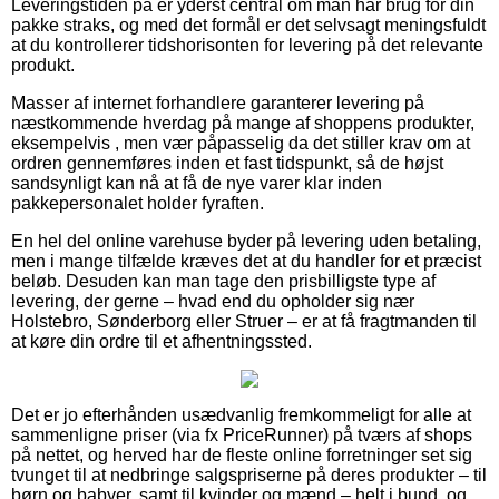
Leveringstiden på er yderst central om man har brug for din
pakke straks, og med det formål er det selvsagt meningsfuldt
at du kontrollerer tidshorisonten for levering på det relevante
produkt.
Masser af internet forhandlere garanterer levering på
næstkommende hverdag på mange af shoppens produkter,
eksempelvis , men vær påpasselig da det stiller krav om at
ordren gennemføres inden et fast tidspunkt, så de højst
sandsynligt kan nå at få de nye varer klar inden
pakkepersonalet holder fyraften.
En hel del online varehuse byder på levering uden betaling,
men i mange tilfælde kræves det at du handler for et præcist
beløb. Desuden kan man tage den prisbilligste type af
levering, der gerne – hvad end du opholder sig nær
Holstebro, Sønderborg eller Struer – er at få fragtmanden til
at køre din ordre til et afhentningssted.
Det er jo efterhånden usædvanlig fremkommeligt for alle at
sammenligne priser (via fx PriceRunner) på tværs af shops
på nettet, og herved har de fleste online forretninger set sig
tvunget til at nedbringe salgspriserne på deres produkter – til
børn og babyer, samt til kvinder og mænd – helt i bund, og