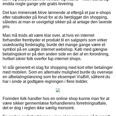
endda nogle gange yde gratis levering.
Det kan immervæk blive lønnende at eftergå et par e-shops
efter rabatkoder på forud for at du færdiggør din shopping,
således at man er usvigeligt sikker på at antage den laveste
pris.
Man må trods alt være klar over, at hvis en internet
forhandler frembyder et produkt til en salgspris som virker
usædvanlig fordelagtig, burde det mange gange være et
symbol på en uægte internet webshop. Køb med gængse
betalingskort er på den anden side en del af en forordning,
hvilket sikrer folk overfor fup internet shops.
Vi slår generelt et slag for shopping med kort eller betalinger
med mobilen. Som en alternativ mulighed burde du overveje
en afbetalingsløsning som for eksempel ViaBill, såfremt du
har i sinde at godtgøre regningen i flere bidder.
Forinden folk handler hos en online shop kunne man for at
være sikker gennemlæse forhandlerens forretningsaftale,
det er dog i reglen ikke særlig morsomt.