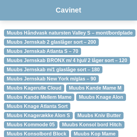
Cavinet
Muubs Håndvask natursten Valley S – mont/bordplade
Muubs Jernskab 2 glaslåger sort – 200
Muubs Jernskab Atlanta S – 70
Muubs Jernskab BRONX m/ 4 hjul/ 2 låger sort – 120
Muubs Jernskab m/1 glaslåge sort – 180
Muubs Jernskab New York m/glas – 90
Muubs Kagerulle Cloud
Muubs Kande Mame M
Muubs Kande Mellem Mame
Muubs Knage Alon
Muubs Knage Atlanta Sort
Muubs Knagerække Alon S
Muubs Kniv Butter
Muubs Kommode 05
Muubs Konsol bord Hitch
Muubs Konsolbord Block
Muubs Kop Mame