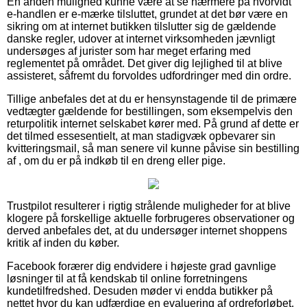
En anden mulighed kunne være at se nærmere på hvorvidt
e-handlen er e-mærke tilsluttet, grundet at det bør være en
sikring om at internet butikken tilslutter sig de gældende
danske regler, udover at internet virksomheden jævnligt
undersøges af jurister som har meget erfaring med
reglementet på området. Det giver dig lejlighed til at blive
assisteret, såfremt du forvoldes udfordringer med din ordre.
Tillige anbefales det at du er hensynstagende til de primære
vedtægter gældende for bestillingen, som eksempelvis den
returpolitik internet selskabet kører med. På grund af dette er
det tilmed essesentielt, at man stadigvæk opbevarer sin
kvitteringsmail, så man senere vil kunne påvise sin bestilling
af , om du er på indkøb til en dreng eller pige.
Trustpilot resulterer i rigtig strålende muligheder for at blive
klogere på forskellige aktuelle forbrugeres observationer og
derved anbefales det, at du undersøger internet shoppens
kritik af inden du køber.
Facebook forærer dig endvidere i højeste grad gavnlige
løsninger til at få kendskab til online forretningens
kundetilfredshed. Desuden møder vi endda butikker på
nettet hvor du kan udfærdige en evaluering af ordreforløbet,