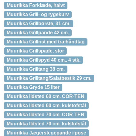
Muurikka Forklæde, halvt
Muurikka Grill- og rygekurv
Muurikka Grillbørste, 31 cm.
Muurikka Grillpande 42 cm.
Muurikka Grillrist med træhåndtag
Muurikka Grillspade, stor
Muurikka Grillspyd 40 cm., 4 stk.
Muurikka Grilltang 38 cm.
Muurikka Grilltang/Salatbestik 29 cm.
Muurikka Gryde 15 liter
Muurikka Ildsted 60 cm. COR-TEN
Muurikka Ildsted 60 cm. kulstofstål
Muurikka Ildsted 70 cm. COR-TEN
Muurikka Ildsted 70 cm. kulstofstål
Muurikka Jægerstegepande i pose