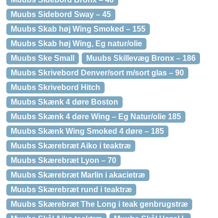
Muubs Sidebord Sway – 45
Muubs Skab høj Wing Smoked – 155
Muubs Skab høj Wing, Eg natur/olie
Muubs Ske Small
Muubs Skillevæg Bronx – 186
Muubs Skrivebord Denver/sort m/sort glas – 90
Muubs Skrivebord Hitch
Muubs Skænk 4 døre Boston
Muubs Skænk 4 døre Wing – Eg Natur/olie 185
Muubs Skænk Wing Smoked 4 døre – 185
Muubs Skærebræt Aiko i teaktræ
Muubs Skærebræt Lyon – 70
Muubs Skærebræt Marlin i akacietræ
Muubs Skærebræt rund i teaktræ
Muubs Skærebræt The Long i teak genbrugstræ