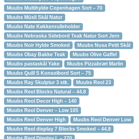
Muubs Multihylde Copenhagen Sort – 70
Muubs Müsli Skål Natur
Muubs Nate Køkkenrulleholder
Muubs Nebraska Sidebord Teak Natur Sort Jern
Muubs Noir Hylde Smoked
Muubs Nusa Petit Skål
Muubs Obay Bakke Teak
Muubs Olive Gaffel
Muubs pastaskål Yake
Muubs Pizzabræt Marlin
Muubs Quill S Konsolbord Sort – 75
Muubs Ray Skulptur 3 stk.
Muubs Reol 23
Muubs Reol Blocks Natural – 44,8
Muubs Reol Decor High – 140
Muubs Reol Denver – Low 105
Muubs Reol Denver High
Muubs Reol Denver Low
Muubs Reol display 7 Blocks Smoked – 44,8
Muubs Reol Display L – 270