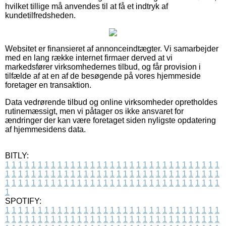
hvilket tillige må anvendes til at få et indtryk af
kundetilfredsheden.
Websitet er finansieret af annonceindtægter. Vi samarbejder
med en lang række internet firmaer derved at vi
markedsfører virksomhedernes tilbud, og får provision i
tilfælde af at en af de besøgende på vores hjemmeside
foretager en transaktion.
Data vedrørende tilbud og online virksomheder opretholdes
rutinemæssigt, men vi påtager os ikke ansvaret for
ændringer der kan være foretaget siden nyligste opdatering
af hjemmesidens data.
BITLY:
1
1
1
1
1
1
1
1
1
1
1
1
1
1
1
1
1
1
1
1
1
1
1
1
1
1
1
1
1
1
1
1
1
1
1
1
1
1
1
1
1
1
1
1
1
1
1
1
1
1
1
1
1
1
1
1
1
1
1
1
1
1
1
1
1
1
1
1
1
1
1
1
1
1
1
1
1
1
1
1
1
1
1
1
1
1
1
1
1
1
1
1
1
1
1
1
1
1
1
1
SPOTIFY:
1
1
1
1
1
1
1
1
1
1
1
1
1
1
1
1
1
1
1
1
1
1
1
1
1
1
1
1
1
1
1
1
1
1
1
1
1
1
1
1
1
1
1
1
1
1
1
1
1
1
1
1
1
1
1
1
1
1
1
1
1
1
1
1
1
1