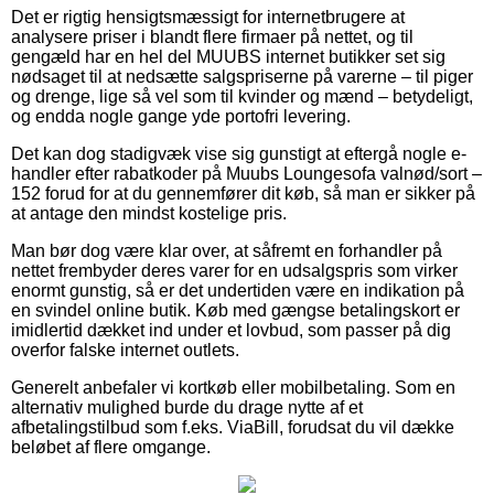
Det er rigtig hensigtsmæssigt for internetbrugere at
analysere priser i blandt flere firmaer på nettet, og til
gengæld har en hel del MUUBS internet butikker set sig
nødsaget til at nedsætte salgspriserne på varerne – til piger
og drenge, lige så vel som til kvinder og mænd – betydeligt,
og endda nogle gange yde portofri levering.
Det kan dog stadigvæk vise sig gunstigt at eftergå nogle e-
handler efter rabatkoder på Muubs Loungesofa valnød/sort –
152 forud for at du gennemfører dit køb, så man er sikker på
at antage den mindst kostelige pris.
Man bør dog være klar over, at såfremt en forhandler på
nettet frembyder deres varer for en udsalgspris som virker
enormt gunstig, så er det undertiden være en indikation på
en svindel online butik. Køb med gængse betalingskort er
imidlertid dækket ind under et lovbud, som passer på dig
overfor falske internet outlets.
Generelt anbefaler vi kortkøb eller mobilbetaling. Som en
alternativ mulighed burde du drage nytte af et
afbetalingstilbud som f.eks. ViaBill, forudsat du vil dække
beløbet af flere omgange.