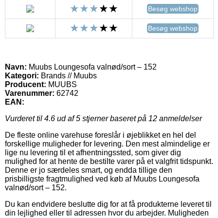
Besøg webshop
Besøg webshop
Navn:
Muubs Loungesofa valnød/sort – 152
Kategori:
Brands // Muubs
Producent:
MUUBS
Varenummer:
62742
EAN:
Vurderet til
4.6
ud af 5 stjerner baseret på
12
anmeldelser
De fleste online varehuse foreslår i øjeblikket en hel del
forskellige muligheder for levering. Den mest almindelige er
lige nu levering til et afhentningssted, som giver dig
mulighed for at hente de bestilte varer på et valgfrit tidspunkt.
Denne er jo særdeles smart, og endda tillige den
prisbilligste fragtmulighed ved køb af Muubs Loungesofa
valnød/sort – 152.
Du kan endvidere beslutte dig for at få produkterne leveret til
din lejlighed eller til adressen hvor du arbejder. Muligheden