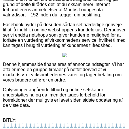
grund af dette tilrådes det, at du eksaminerer internet
forhandlerens anmeldelser af Muubs Loungesofa
valnød/sort – 152 inden du lægger din bestilling.
Facebook byder på desuden sådan set hæderlige genveje
til at få indblik i online webshoppens kundefokus. Derudover
ser vi endda netshops som giver kunderne mulighed for at
forfatte en vurdering af virksomhedens service, hvilket tilmed
kan tages i brug til vurdering af kundernes tilfredshed.
Denne hjemmeside finansieres af annonceindtægter. Vi har
aftaler med en gruppe firmaer på nettet derved at vi
markedsfører virksomhedernes varer, og tager betaling om
vores brugere udfører en ordre.
Oplysninger angående tilbud og online selskaber
understøttes nu og da, men der tages forbehold for
korrektioner der muligvis er lavet siden sidste opdatering af
de viste data.
BITLY:
1
1
1
1
1
1
1
1
1
1
1
1
1
1
1
1
1
1
1
1
1
1
1
1
1
1
1
1
1
1
1
1
1