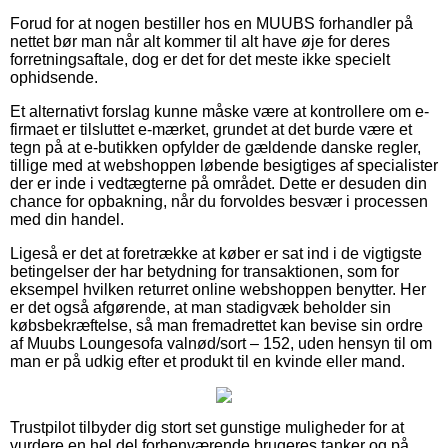
Forud for at nogen bestiller hos en MUUBS forhandler på
nettet bør man når alt kommer til alt have øje for deres
forretningsaftale, dog er det for det meste ikke specielt
ophidsende.
Et alternativt forslag kunne måske være at kontrollere om e-
firmaet er tilsluttet e-mærket, grundet at det burde være et
tegn på at e-butikken opfylder de gældende danske regler,
tillige med at webshoppen løbende besigtiges af specialister
der er inde i vedtægterne på området. Dette er desuden din
chance for opbakning, når du forvoldes besvær i processen
med din handel.
Ligeså er det at foretrække at køber er sat ind i de vigtigste
betingelser der har betydning for transaktionen, som for
eksempel hvilken returret online webshoppen benytter. Her
er det også afgørende, at man stadigvæk beholder sin
købsbekræftelse, så man fremadrettet kan bevise sin ordre
af Muubs Loungesofa valnød/sort – 152, uden hensyn til om
man er på udkig efter et produkt til en kvinde eller mand.
Trustpilot tilbyder dig stort set gunstige muligheder for at
vurdere en hel del forhenværende brugeres tanker og på