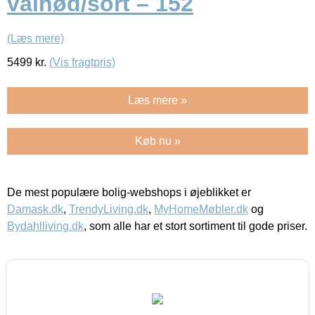
valnød/sort – 152
(Læs mere)
5499
kr.
(Vis fragtpris)
Læs mere »
Køb nu »
De mest populære bolig-webshops i øjeblikket er
Damask.dk
,
TrendyLiving.dk
,
MyHomeMøbler.dk
og
Bydahlliving.dk
, som alle har et stort sortiment til gode priser.