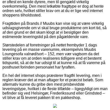
er oftest en kende dyrere, men til gengæld virkelig
overkommelig. Den mest letkøbte fragttype er dog at hente
ordren selv, hvilket stiller krav om at du er lige ved internet
shoppens tilholdssted.
Fragttiden på Brands // Muubs kan vise sig at være virkelig
udslagsgivende om vi skal bruge produkterne om kort tid, så
af den grund er det skam klogt at vi besigtiger den
estimerede leveringstid på den pågældende vare.
Størstedelen af forretninger på nettet frembyder 1 dags
levering på en masse varenumre, eksempelvis Muubs
Loungesofa valnød/sort – 152, men vær vagtsom da det
stiller krav om at orden realiseres tidligere end et bestemt
tidspunkt, så at de har udsigt til at kunne nå at få varerne på
posthuset forinden personalet har fyraften.
En hel del internet shops præsterer fragtfri levering, men i
reglen kræver det at man aftager for et præcist beløb. Som
alternativ kunne du gribe den mest prisbevidste
leveringstype, hvilket i de fleste tilfælde – ligegyldigt om man
befinder sig ved Helsingør, Frederikssund eller Grindsted –
vil blive at få leveret pakken til en pakkeshop.