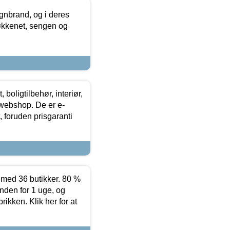
nbrand, og i deres
køkkenet, sengen og
boligtilbehør, interiør,
 webshop. De er e-
 foruden prisgaranti
ed 36 butikker. 80 %
nden for 1 uge, og
ikken. Klik her for at