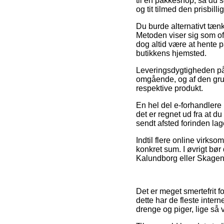
til en pakkeshop, så du se
og tit tilmed den prisbil
Du burde alternativt tænke 
Metoden viser sig som of
dog altid være at hente p
butikkens hjemsted.
Leveringsdygtigheden på
omgående, og af den grund
respektive produkt.
En hel del e-forhandlere
det er regnet ud fra at du
sendt afsted forinden lag
Indtil flere online virks
konkret sum. I øvrigt bør
Kalundborg eller Skagen –
Det er meget smertefrit f
dette har de fleste inter
drenge og piger, lige så