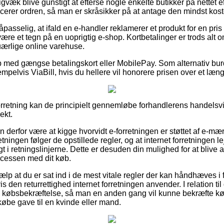
gvæk blive gunstigt at efterse nogle enkelte butikker på nettet e
cerer ordren, så man er skråsikker på at antage den mindst koste
asselig, at ifald en e-handler reklamerer et produkt for en pris 
være et tegn på en uoprigtig e-shop. Kortbetalinger er trods alt 
uærlige online varehuse.
b med gængse betalingskort eller MobilePay. Som alternativ bur
pelvis ViaBill, hvis du hellere vil honorere prisen over et læng
forretning kan de principielt gennemløbe forhandlerens handelsv
ekt.
 derfor være at kigge hvorvidt e-forretningen er støttet af e-mær
retningen følger de opstillede regler, og at internet forretningen l
gt i retningslinjerne. Dette er desuden din mulighed for at blive a
ocessen med dit køb.
ælp at du er sat ind i de mest vitale regler der kan håndhæves i
en returrettighed internet forretningen anvender. I relation til det
n købsbekræftelse, så man en anden gang vil kunne bekræfte kø
købe gave til en kvinde eller mand.