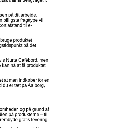
tså ualmindeligt ligetil,
ssen på dit arbejde.
illigste fragttype vil
rt afstand til e-
bruge produktet
gstidspunkt på det
lvis Nurta Cafébord, men
e kan nå at få produktet
et at man indkøber for en
d du er tæt på Aalborg,
ksomheder, og på grund af
dien på produkterne – til
rembyde gratis levering.