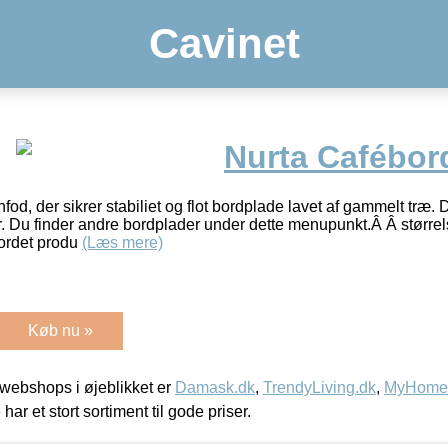
Cavinet
Nurta Cafébor
nfod, der sikrer stabiliet og flot bordplade lavet af gammelt træ
. Du finder andre bordplader under dette menupunkt.Â Â størrel
bordet produ
(Læs mere)
Køb nu »
webshops i øjeblikket er
Damask.dk
,
TrendyLiving.dk
,
MyHomeM
 har et stort sortiment til gode priser.