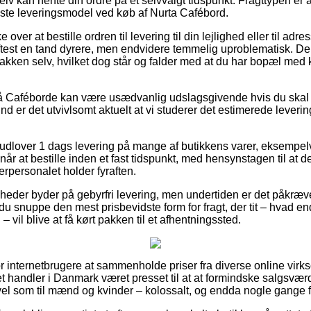
lv kan hente din ordre på et selvvalgt tidspunkt. Fragttypen er al
ligste leveringsmodel ved køb af Nurta Cafébord.
over at bestille ordren til levering til din lejlighed eller til adre
test en tand dyrere, men endvidere temmelig uproblematisk. Den b
akken selv, hvilket dog står og falder med at du har bopæl med ko
 Caféborde kan være usædvanlig udslagsgivende hvis du skal 
 er det utvivlsomt aktuelt at vi studerer det estimerede leverin
 udlover 1 dags levering på mange af butikkens varer, eksempe
 når at bestille inden et fast tidspunkt, med hensynstagen til at d
erpersonalet holder fyraften.
omheder byder på gebyrfri levering, men undertiden er det påkræv
 du snuppe den mest prisbevidste form for fragt, der tit – hvad en
 vil blive at få kørt pakken til et afhentningssted.
or internetbrugere at sammenholde priser fra diverse online vir
net handler i Danmark været presset til at at formindske salgsvær
 vel som til mænd og kvinder – kolossalt, og endda nogle gange f