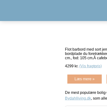
Flot barbord med sort jer
bordplade du foretrækker
cm., fod: 105 cm.Â cafe
4299
kr.
(Vis fragtpris)
Læs mere »
De mest populære bolig-
Bydahlliving.dk
, som alle