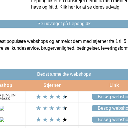
Lepong.dk er en danskejet netbutik med møbler o
have og fritid. Klik her for at se deres udvalg.
Se udvalget på Lepong.dk
t populære webshops og anmeldt dem med stjerner fra 1 til 5 ud
rrelse, kundeservice, brugervenlighed, betingelser, leveringsfor
Bedst anmeldte webshops
bshop
Stjerner
Link
Besøg websh
Besøg websh
Besøg websh