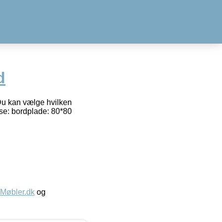
d
. Du kan vælge hvilken
se: bordplade: 80*80
øbler.dk
og