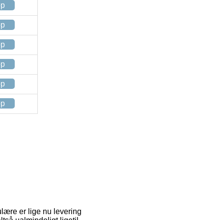
op
op
op
op
op
op
ulære er lige nu levering