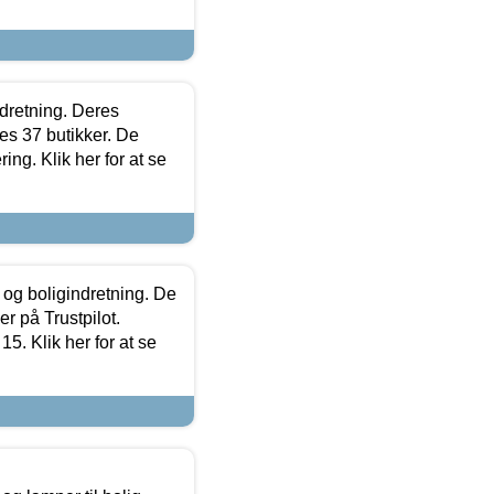
ndretning. Deres
s 37 butikker. De
ing. Klik her for at se
 og boligindretning. De
r på Trustpilot.
5. Klik her for at se