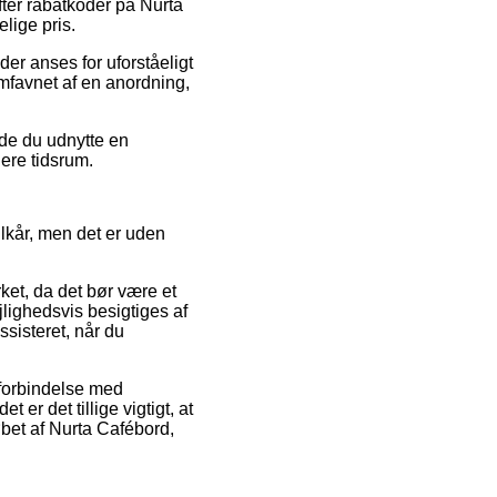
fter rabatkoder på Nurta
lige pris.
der anses for uforståeligt
omfavnet af en anordning,
de du udnytte en
ere tidsrum.
ilkår, men det er uden
ket, da det bør være et
ejlighedsvis besigtiges af
ssisteret, når du
 forbindelse med
 er det tillige vigtigt, at
bet af Nurta Cafébord,