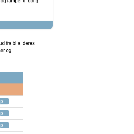
g lamper til bolig,
 fra bl.a. deres
mer og
op
op
op