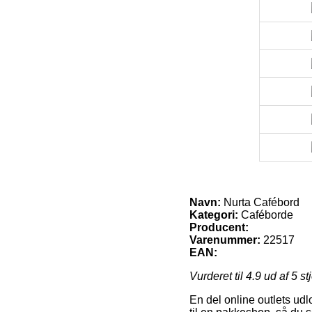
Navn:
Nurta Cafébord
Kategori:
Caféborde
Producent:
Varenummer:
22517
EAN:
Vurderet til
4.9
ud af 5 st
En del online outlets udlo