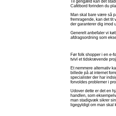
Til gengæld kan det stadi
Cafébord forinden du pla
Man skal bare være så påp
fremragende, kan det tit 
der garanterer dig imod 
Generelt anbefaler vi kø
afdragsordning som eksem
Før folk shopper i en e-
tvivl et tidskrævende proj
Et nemmere alternativ kan
billede på at internet for
specialister der har indsi
forvoldes problemer i pr
Udover dette er det en hj
handlen, som eksempelvis d
man stadigvæk sikrer si
ligegyldigt om man skal 