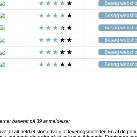
Besøg websh
Besøg websh
Besøg websh
Besøg websh
Besøg websh
Besøg websh
jerner baseret på
39
anmeldelser
ver til alt held et stort udvalg af leveringsmetoder. En af de pop