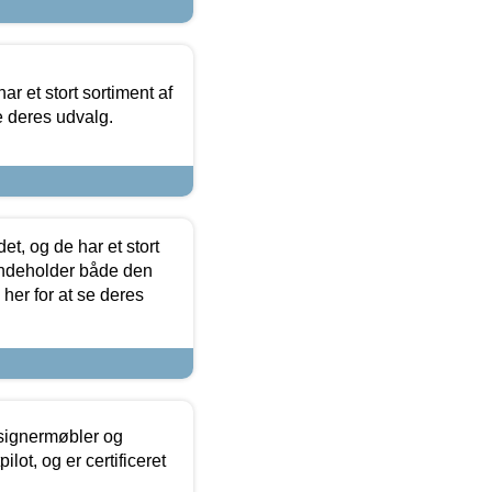
ar et stort sortiment af
e deres udvalg.
t, og de har et stort
 indeholder både den
 her for at se deres
esignermøbler og
lot, og er certificeret