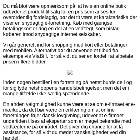
Du må blot være opmærksom på, at hvis en online butik
udbyder et produkt til salg for en pris som anses for
overordentlig fordelagtig, bør det tit være et karakteristika der
viser en snydagtig e-forretning. Køb med gængse
betalingskort er dog en del af en vedtægt, som bistår
køberen imod snydagtige internet selskaber.
Vi går generelt ind for shopping med kort eller betalinger
med mobilen. Alternativt bør du anvende et tilbud fra
eksempelvis ViaBill, for så vidt du ser en fordel i at afbetale
prisen i flere bidder.
Inden nogen bestiller i en forretning på nettet burde de i og
for sig tyde netshoppens handelsbetingelser, men det er i
mange tilfælde ikke særlig spændende.
En anden valgmulighed kunne være at se om e-firmaet er e-
mærket, da det bør være en erklæring om at online
forretningen føjer dansk lovgivning, udover at e-firmaet
undertiden tilses af eksperter som er meget bekendte med
vedtægterne på området. Det giver dig chance for at få
assistance, for så vidt du møder vanskeligheder ved din
handel.