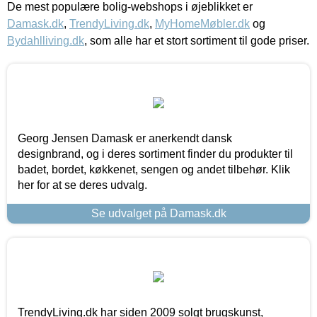
De mest populære bolig-webshops i øjeblikket er
Damask.dk
,
TrendyLiving.dk
,
MyHomeMøbler.dk
og
Bydahlliving.dk
, som alle har et stort sortiment til gode priser.
Georg Jensen Damask er anerkendt dansk
designbrand, og i deres sortiment finder du produkter til
badet, bordet, køkkenet, sengen og andet tilbehør. Klik
her for at se deres udvalg.
Se udvalget på Damask.dk
TrendyLiving.dk har siden 2009 solgt brugskunst,