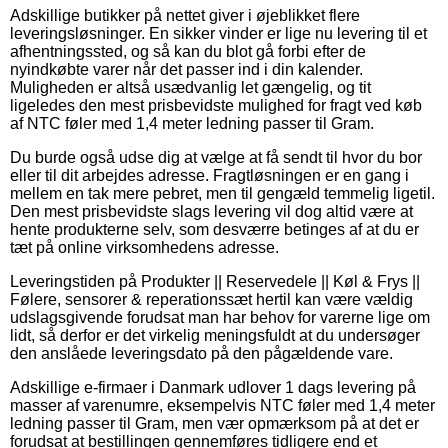
Adskillige butikker på nettet giver i øjeblikket flere
leveringsløsninger. En sikker vinder er lige nu levering til et
afhentningssted, og så kan du blot gå forbi efter de
nyindkøbte varer når det passer ind i din kalender.
Muligheden er altså usædvanlig let gængelig, og tit
ligeledes den mest prisbevidste mulighed for fragt ved køb
af NTC føler med 1,4 meter ledning passer til Gram.
Du burde også udse dig at vælge at få sendt til hvor du bor
eller til dit arbejdes adresse. Fragtløsningen er en gang i
mellem en tak mere pebret, men til gengæld temmelig ligetil.
Den mest prisbevidste slags levering vil dog altid være at
hente produkterne selv, som desværre betinges af at du er
tæt på online virksomhedens adresse.
Leveringstiden på Produkter || Reservedele || Køl & Frys ||
Følere, sensorer & reperationssæt hertil kan være vældig
udslagsgivende forudsat man har behov for varerne lige om
lidt, så derfor er det virkelig meningsfuldt at du undersøger
den anslåede leveringsdato på den pågældende vare.
Adskillige e-firmaer i Danmark udlover 1 dags levering på
masser af varenumre, eksempelvis NTC føler med 1,4 meter
ledning passer til Gram, men vær opmærksom på at det er
forudsat at bestillingen gennemføres tidligere end et