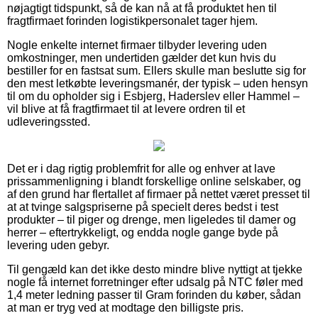
nøjagtigt tidspunkt, så de kan nå at få produktet hen til
fragtfirmaet forinden logistikpersonalet tager hjem.
Nogle enkelte internet firmaer tilbyder levering uden
omkostninger, men undertiden gælder det kun hvis du
bestiller for en fastsat sum. Ellers skulle man beslutte sig for
den mest letkøbte leveringsmanér, der typisk – uden hensyn
til om du opholder sig i Esbjerg, Haderslev eller Hammel –
vil blive at få fragtfirmaet til at levere ordren til et
udleveringssted.
Det er i dag rigtig problemfrit for alle og enhver at lave
prissammenligning i blandt forskellige online selskaber, og
af den grund har flertallet af firmaer på nettet været presset til
at at tvinge salgspriserne på specielt deres bedst i test
produkter – til piger og drenge, men ligeledes til damer og
herrer – eftertrykkeligt, og endda nogle gange byde på
levering uden gebyr.
Til gengæld kan det ikke desto mindre blive nyttigt at tjekke
nogle få internet forretninger efter udsalg på NTC føler med
1,4 meter ledning passer til Gram forinden du køber, sådan
at man er tryg ved at modtage den billigste pris.