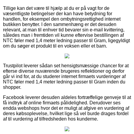
Tillige kan det være til hjælp at du er på vagt for de
væsentligste betingelser der kan have betydning for
handlen, for eksempel den ombytningsrettighed internet
butikken benytter. I den sammenhæng er det desuden
relevant, at man til enhver tid bevarer sin e-mail kvittering,
således man i fremtiden vil kunne eftervise bestillingen af
NTC føler med 1,4 meter ledning passer til Gram, ligegyldigt
om du søger et produkt til en voksen eller et barn.
Trustpilot leverer sådan set hensigtsmæssige chancer for at
efterse diverse nuværende brugeres reflektioner og derfor
går vi ind for, at du studerer internet firmaets vurderinger af
NTC føler med 1,4 meter ledning passer til Gram inden du
shopper.
Facebook leverer desuden aldeles fortræffelige genveje til at
få indtryk af online firmaets pålidelighed. Derudover ses
endda webshops hvor det er muligt at afgive en vurdering af
deres købsoplevelse, hvilket lige så vel burde drages fordel
af til vurdering af tilfredsheden hos kunderne.