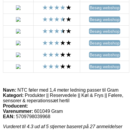
Besøg webshop
Besøg webshop
Besøg webshop
Besøg webshop
Besøg webshop
Besøg webshop
Navn:
NTC føler med 1,4 meter ledning passer til Gram
Kategori:
Produkter || Reservedele || Køl & Frys || Følere,
sensorer & reperationssæt hertil
Producent:
Varenummer:
601049 Gram
EAN:
5709798039968
Vurderet til
4.3
ud af 5 stjerner baseret på
27
anmeldelser