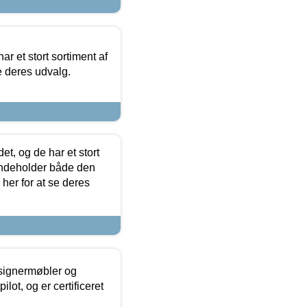
ar et stort sortiment af
e deres udvalg.
t, og de har et stort
 indeholder både den
 her for at se deres
esignermøbler og
lot, og er certificeret