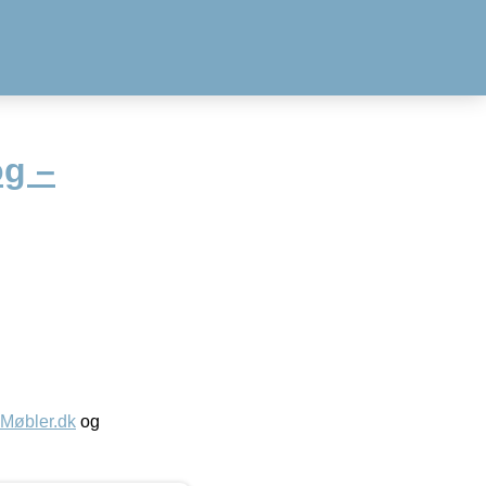
g –
øbler.dk
og