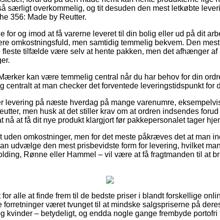
å særligt overkommelig, og tit desuden den mest letkøbte leve
e 356: Made by Reutter.
e for og imod at få varerne leveret til din bolig eller ud på dit 
 mere omkostningsfuld, men samtidig temmelig bekvem. Den mest
e fleste tilfælde være selv at hente pakken, men det afhænger af a
er.
Mærker kan være temmelig central når du har behov for din ord
 centralt at man checker det forventede leveringstidspunkt for d
er levering på næste hverdag på mange varenumre, eksempelvi
ter, men husk at det stiller krav om at ordren indsendes forud f
t nå at få dit nye produkt klargjort før pakkepersonalet tager hje
gt uden omkostninger, men for det meste påkræves det at man in
n udvælge den mest prisbevidste form for levering, hvilket m
ding, Rønne eller Hammel – vil være at få fragtmanden til at bri
r alle at finde frem til de bedste priser i blandt forskellige onl
forretninger været tvunget til at mindske salgspriserne på deres v
g kvinder – betydeligt, og endda nogle gange frembyde portofri f