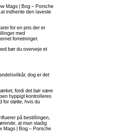
 New Mags | Bog – Porsche
 at indhente den laveste
arer for en pris der er
tillinger med
ernet forretninger.
hed bør du overveje et
ndelsvilkår, dog er det
rket, fordi det bør være
ppen hyppigt kontrolleres
for støtte, hvis du
fluerer på bestillingen,
fgørende, at man stadig
New Mags | Bog – Porsche