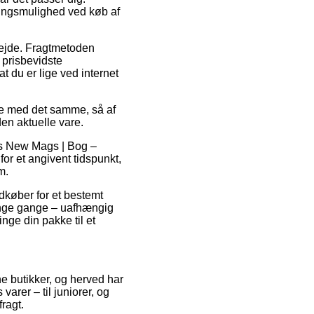
ringsmulighed ved køb af
arbejde. Fragtmetoden
 prisbevidste
t du er lige ved internet
re med det samme, så af
en aktuelle vare.
s New Mags | Bog –
or et angivent tidspunkt,
m.
dkøber for et bestemt
ange gange – uafhængig
nge din pakke til et
ine butikker, og herved har
arer – til juniorer, og
ragt.