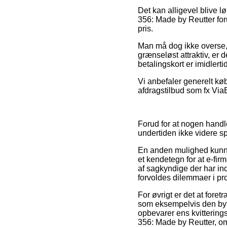
Det kan alligevel blive 
356: Made by Reutter for
pris.
Man må dog ikke overse, at
grænseløst attraktiv, er 
betalingskort er imidlerti
Vi anbefaler generelt kø
afdragstilbud som fx ViaBil
Forud for at nogen handl
undertiden ikke videre 
En anden mulighed kunne 
et kendetegn for at e-fir
af sagkyndige der har ind
forvoldes dilemmaer i pr
For øvrigt er det at fore
som eksempelvis den bytte
opbevarer ens kvittering
356: Made by Reutter, om