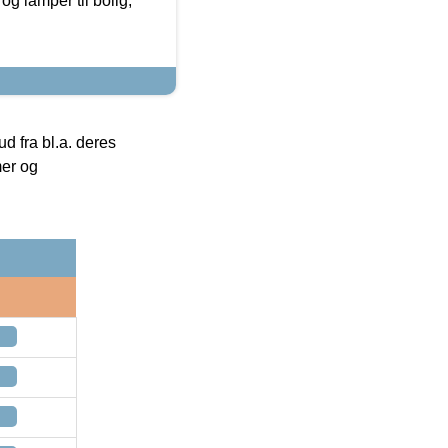
g lamper til bolig,
 fra bl.a. deres
mer og