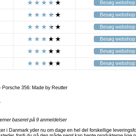
Besøg webshop
Besøg webshop
Besøg webshop
Besøg webshop
Besøg webshop
Besøg webshop
 Porsche 356: Made by Reutter
7
jerner baseret på
9
anmeldelser
er i Danmark yder nu om dage en hel del forskellige leveringsfor
eder, fordi du på den måde nemt kan hente produkterne lige nå