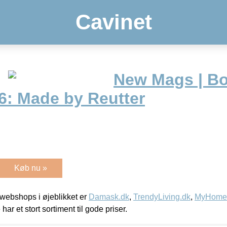
Cavinet
New Mags | Bo
6: Made by Reutter
Køb nu »
webshops i øjeblikket er
Damask.dk
,
TrendyLiving.dk
,
MyHomeM
 har et stort sortiment til gode priser.