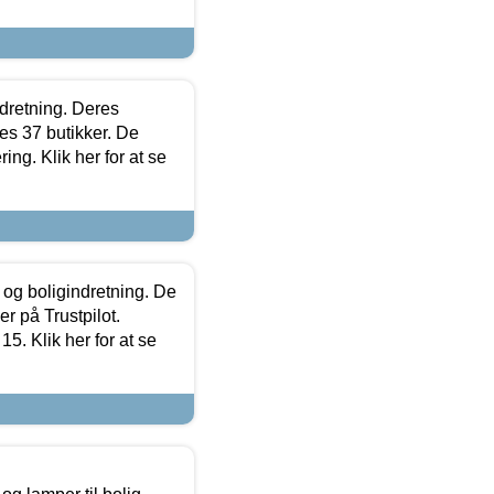
ndretning. Deres
s 37 butikker. De
ing. Klik her for at se
 og boligindretning. De
r på Trustpilot.
5. Klik her for at se