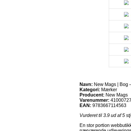
Navn:
New Mags | Bog –
Kategori:
Mærker
Producent:
New Mags
Varenummer:
4100072
EAN:
9783667114563
Vurderet til
3.9
ud af 5 st
En stor portion webbutikk
nærværende udleveringsst