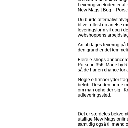
Leveringsmetoden er alts
New Mags | Bog – Porsch
Du burde alternativt afvej
bliver oftest en anelse
leveringsform vil dog i d
webshoppens arbejdslag
Antal dages levering på 
den grund er det temmelig
Flere e-shops annoncer
Porsche 356: Made by Reut
så de har en chance for a
Nogle e-firmaer yder fra
beløb. Desuden burde ma
om man opholder sig i Kol
udleveringssted.
Det er særdeles bekvemt fo
utallige New Mags online 
samtidig også til mænd o