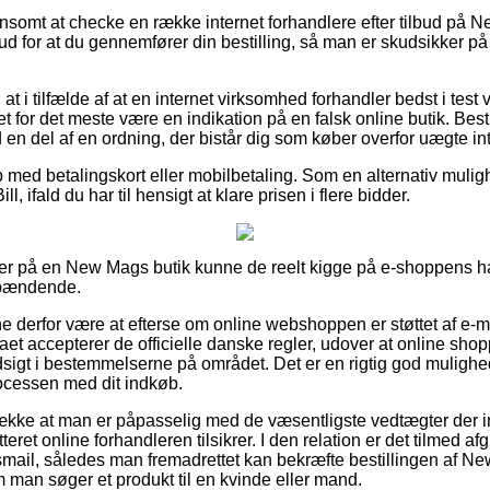
lønsomt at checke en række internet forhandlere efter tilbud på
ud for at du gennemfører din bestilling, så man er skudsikker på
 i tilfælde af at en internet virksomhed forhandler bedst i test v
det for det meste være en indikation på en falsk online butik. Bes
d en del af en ordning, der bistår dig som køber overfor uægte int
b med betalingskort eller mobilbetaling. Som en alternativ mulig
l, ifald du har til hensigt at klare prisen i flere bidder.
er på en New Mags butik kunne de reelt kigge på e-shoppens ha
spændende.
derfor være at efterse om online webshoppen er støttet af e-mæ
maet accepterer de officielle danske regler, udover at online sho
sigt i bestemmelserne på området. Det er en rigtig god mulighed 
ocessen med dit indkøb.
trække at man er påpasselig med de væsentligste vedtægter der in
ret online forhandleren tilsikrer. I den relation er det tilmed a
smail, således man fremadrettet kan bekræfte bestillingen af 
 man søger et produkt til en kvinde eller mand.