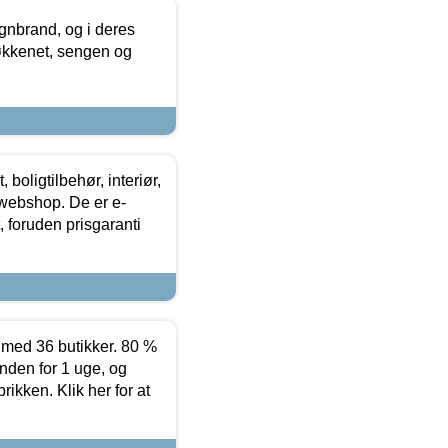
nbrand, og i deres
køkkenet, sengen og
boligtilbehør, interiør,
 webshop. De er e-
 foruden prisgaranti
ed 36 butikker. 80 %
nden for 1 uge, og
ikken. Klik her for at