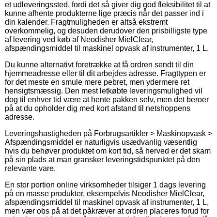
et udleveringssted, fordi det så giver dig god fleksibilitet til at
kunne afhente produkterne lige præcis når det passer ind i
din kalender. Fragtmuligheden er altså ekstremt
overkommelig, og desuden derudover den prisbilligste type
af levering ved køb af Neodisher MielClear,
afspændingsmiddel til maskinel opvask af instrumenter, 1 L.
Du kunne alternativt foretrække at få ordren sendt til din
hjemmeadresse eller til dit arbejdes adresse. Fragttypen er
for det meste en smule mere pebret, men ydermere ret
hensigtsmæssig. Den mest letkøbte leveringsmulighed vil
dog til enhver tid være at hente pakken selv, men det beroer
på at du opholder dig med kort afstand til netshoppens
adresse.
Leveringshastigheden på Forbrugsartikler > Maskinopvask >
Afspændingsmiddel er naturligvis usædvanlig væsentlig
hvis du behøver produktet om kort tid, så herved er det skam
på sin plads at man gransker leveringstidspunktet på den
relevante vare.
En stor portion online virksomheder tilsiger 1 dags levering
på en masse produkter, eksempelvis Neodisher MielClear,
afspændingsmiddel til maskinel opvask af instrumenter, 1 L,
men vær obs på at det påkræver at ordren placeres forud for