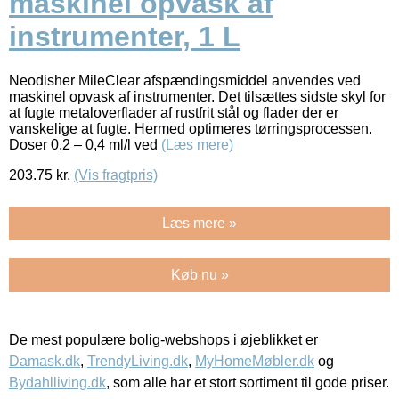
maskinel opvask af
instrumenter, 1 L
Neodisher MileClear afspændingsmiddel anvendes ved
maskinel opvask af instrumenter. Det tilsættes sidste skyl for
at fugte metaloverflader af rustfrit stål og flader der er
vanskelige at fugte. Hermed optimeres tørringsprocessen.
Doser 0,2 – 0,4 ml/l ved
(Læs mere)
203.75
kr.
(Vis fragtpris)
Læs mere »
Køb nu »
De mest populære bolig-webshops i øjeblikket er
Damask.dk
,
TrendyLiving.dk
,
MyHomeMøbler.dk
og
Bydahlliving.dk
, som alle har et stort sortiment til gode priser.