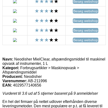
Besøg webshop
Besøg webshop
Besøg webshop
Besøg webshop
Besøg webshop
Navn:
Neodisher MielClear, afspændingsmiddel til maskinel
opvask af instrumenter, 1 L
Kategori:
Forbrugsartikler > Maskinopvask >
Afspændingsmiddel
Producent:
Neodisher
Varenummer:
AB-211996
EAN:
4029577140656
Vurderet til
3.6
ud af 5 stjerner baseret på
9
anmeldelser
En hel del firmaer på nettet udlover efterhånden diverse
leveringsmetoder. Den mest populære er p.t. at få leveret til