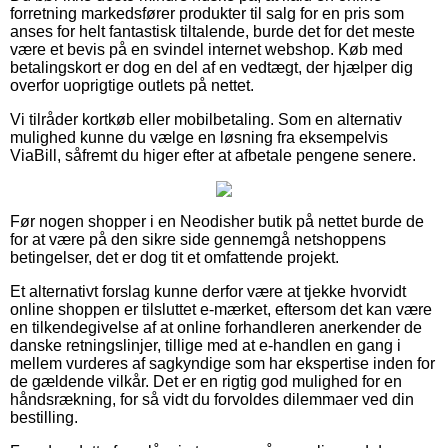
forretning markedsfører produkter til salg for en pris som
anses for helt fantastisk tiltalende, burde det for det meste
være et bevis på en svindel internet webshop. Køb med
betalingskort er dog en del af en vedtægt, der hjælper dig
overfor uoprigtige outlets på nettet.
Vi tilråder kortkøb eller mobilbetaling. Som en alternativ
mulighed kunne du vælge en løsning fra eksempelvis
ViaBill, såfremt du higer efter at afbetale pengene senere.
Før nogen shopper i en Neodisher butik på nettet burde de
for at være på den sikre side gennemgå netshoppens
betingelser, det er dog tit et omfattende projekt.
Et alternativt forslag kunne derfor være at tjekke hvorvidt
online shoppen er tilsluttet e-mærket, eftersom det kan være
en tilkendegivelse af at online forhandleren anerkender de
danske retningslinjer, tillige med at e-handlen en gang i
mellem vurderes af sagkyndige som har ekspertise inden for
de gældende vilkår. Det er en rigtig god mulighed for en
håndsrækning, for så vidt du forvoldes dilemmaer ved din
bestilling.