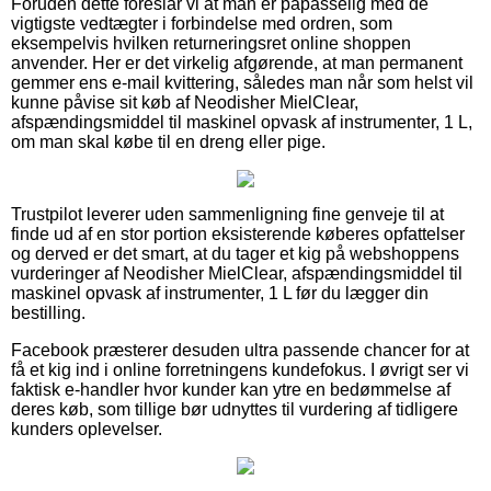
Foruden dette foreslår vi at man er påpasselig med de
vigtigste vedtægter i forbindelse med ordren, som
eksempelvis hvilken returneringsret online shoppen
anvender. Her er det virkelig afgørende, at man permanent
gemmer ens e-mail kvittering, således man når som helst vil
kunne påvise sit køb af Neodisher MielClear,
afspændingsmiddel til maskinel opvask af instrumenter, 1 L,
om man skal købe til en dreng eller pige.
Trustpilot leverer uden sammenligning fine genveje til at
finde ud af en stor portion eksisterende køberes opfattelser
og derved er det smart, at du tager et kig på webshoppens
vurderinger af Neodisher MielClear, afspændingsmiddel til
maskinel opvask af instrumenter, 1 L før du lægger din
bestilling.
Facebook præsterer desuden ultra passende chancer for at
få et kig ind i online forretningens kundefokus. I øvrigt ser vi
faktisk e-handler hvor kunder kan ytre en bedømmelse af
deres køb, som tillige bør udnyttes til vurdering af tidligere
kunders oplevelser.