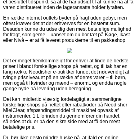
et besluttet tidspunkt, så at de har udsigt til at kunne nå at få
varen distribueret inden de lageransatte holder fyraften.
En række internet outlets byder på fragt uden gebyr, men
oftest kræver det at der erhverves for en bestemt sum.
Desuden kunne du udse dig den mest betalelige mulighed
for fragt, som gerne – uanset om du bor tæt på Køge, Ikast
eller Nivå – er at få leveret produkterne til en pakkeshop.
Det er meget fremkommeligt for enhver at finde de bedste
priser i blandt forskellige shops på nettet, og til tak har en
lang række Neodisher e-butikker fundet det nødvendigt at
tvinge prisniveauet på en række af deres varer – til børn,
men også til kvinder og mænd – enormt, og endda nogle
gange byde på levering uden beregning.
Det kan imidlertid vise sig fordelagtigt at sammenligne
forskellige shops på nettet efter rabatkoder på Neodisher
MielClear, afspændingsmiddel til maskinel opvask af
instrumenter, 1 L forinden du gennemfører din handel,
således at du er på den sikre side med at få den mest
betalelige pris.
Du bør ikke desto mindre huske på, at ifald en online