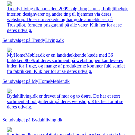
TrendyLiving.dk har siden 2009 solgt brugskunst, boligtilbehør,
interiør, designvarer og andre ting til hjemmet via deres
webshop. De er e-mærkede og har gode anmeldelser på
Trustpilot, foruden prisgaranti på alle varer. Klik her for at se
deres udvalg.
Se udvalget på TrendyLiving.dk
MyHomeMøbler.dk er en landsdækkende kæde med 36
butikker. 80 % af deres sortiment på webshoppen kan leveres
inden for 1 uge, og mange af produkterne kommer fuld samlet
fra fabrikken. Klik her for at se deres udvalg.
Se udvalget på MyHomeMøbler.dk
Bydahlliving.dk er drevet af mor og to døtre. De har et stort
sortiment af boliginteriør på deres webshop. Klik her for at se
deres udvalg.
Se udvalget på Bydahlliving.dk
Norliving.dk er en relativt ny webshop på markedet, og de har