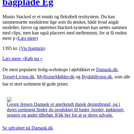
bagplade Eg
Muuto Stacked er et smukt og fleksibelt reolsystem. Du kan
sammensætte modulerne lige som du ønsker, både hvad angår
modeller, farver og størrelser.Stacked-systemet kan sættes sammen
med clips, men kan også placeres med mellemrum, for at få endnu
mere p
(Læs mere)
1395
kr.
(Vis fragtpris)
Læs mere »
Køb nu »
De mest populære bolig-webshops i øjeblikket er
Damask.dk
,
TrendyLiving.dk
,
MyHomeMøbler.dk
og
Bydahlliving.dk
, som alle
har et stort sortiment til gode priser.
Georg Jensen Damask er anerkendt dansk designbrand, og i
deres sortiment finder du produkter til badet, bordet, køkkenet,
sengen og andet tilbehør. Klik her for at se deres udvalg.
Se udvalget på Damask.dk