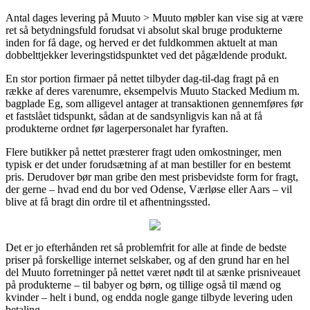
Antal dages levering på Muuto > Muuto møbler kan vise sig at være
ret så betydningsfuld forudsat vi absolut skal bruge produkterne
inden for få dage, og herved er det fuldkommen aktuelt at man
dobbelttjekker leveringstidspunktet ved det pågældende produkt.
En stor portion firmaer på nettet tilbyder dag-til-dag fragt på en
række af deres varenumre, eksempelvis Muuto Stacked Medium m.
bagplade Eg, som alligevel antager at transaktionen gennemføres før
et fastslået tidspunkt, sådan at de sandsynligvis kan nå at få
produkterne ordnet før lagerpersonalet har fyraften.
Flere butikker på nettet præsterer fragt uden omkostninger, men
typisk er det under forudsætning af at man bestiller for en bestemt
pris. Derudover bør man gribe den mest prisbevidste form for fragt,
der gerne – hvad end du bor ved Odense, Værløse eller Aars – vil
blive at få bragt din ordre til et afhentningssted.
Det er jo efterhånden ret så problemfrit for alle at finde de bedste
priser på forskellige internet selskaber, og af den grund har en hel
del Muuto forretninger på nettet været nødt til at sænke prisniveauet
på produkterne – til babyer og børn, og tillige også til mænd og
kvinder – helt i bund, og endda nogle gange tilbyde levering uden
betaling.