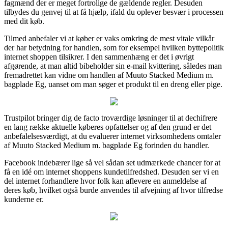
fagmænd der er meget fortrolige de gældende regler. Desuden
tilbydes du genvej til at få hjælp, ifald du oplever besvær i processen
med dit køb.
Tilmed anbefaler vi at køber er vaks omkring de mest vitale vilkår
der har betydning for handlen, som for eksempel hvilken byttepolitik
internet shoppen tilsikrer. I den sammenhæng er det i øvrigt
afgørende, at man altid bibeholder sin e-mail kvittering, således man
fremadrettet kan vidne om handlen af Muuto Stacked Medium m.
bagplade Eg, uanset om man søger et produkt til en dreng eller pige.
Trustpilot bringer dig de facto troværdige løsninger til at dechifrere
en lang række aktuelle køberes opfattelser og af den grund er det
anbefalelsesværdigt, at du evaluerer internet virksomhedens omtaler
af Muuto Stacked Medium m. bagplade Eg forinden du handler.
Facebook indebærer lige så vel sådan set udmærkede chancer for at
få en idé om internet shoppens kundetilfredshed. Desuden ser vi en
del internet forhandlere hvor folk kan aflevere en anmeldelse af
deres køb, hvilket også burde anvendes til afvejning af hvor tilfredse
kunderne er.