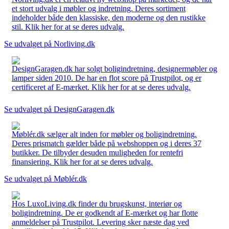
et stort udvalg i møbler og indretning. Deres sortiment
indeholder både den klassiske, den moderne og den rustikke
stil. Klik her for at se deres udvalg.
Se udvalget på Norliving.dk
DesignGaragen.dk har solgt boligindretning, designermøbler og
lamper siden 2010. De har en flot score på Trustpilot, og er
certificeret af E-mærket. Klik her for at se deres udvalg.
Se udvalget på DesignGaragen.dk
Møblér.dk sælger alt inden for møbler og boligindretning.
Deres prismatch gælder både på webshoppen og i deres 37
butikker. De tilbyder desuden muligheden for rentefri
finansiering. Klik her for at se deres udvalg.
Se udvalget på Møblér.dk
Hos LuxoLiving.dk finder du brugskunst, interiør og
boligindretning. De er godkendt af E-mærket og har flotte
anmeldelser på Trustpilot. Levering sker næste dag ved