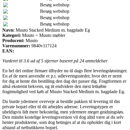
Besøg webshop
Besøg webshop
Besøg webshop
Besøg webshop
Navn:
Muuto Stacked Medium m. bagplade Eg
Kategori:
Muuto > Muuto møbler
Producent:
Muuto
Varenummer:
9840v117124
EAN:
Vurderet til
3.6
ud af 5 stjerner baseret på
24
anmeldelser
En hel del online firmaer tilbyder nu til dags flere leveringsløsninger.
En af de mest anvendte er p.t. udleveringssteder, hvor det er nemt
for dig at hente din bestilling den dag der passer dig. Fragtformen er
altså ekstremt bekvem, og tit endvidere den mest letkøbte
fragtmulighed ved køb af Muuto Stacked Medium m. bagplade Eg.
Du burde ydermere overveje at bestille pakken til levering til din
private bopæl eller til dit arbejdes adresse. Leveringstypen er
uheldigvis lidt mere bekostelig, men ydermere meget gnidningsløs.
Den mindst kostelige leveringsversion vil dog altid være at du selv
henter produkterne, som dog betinges af at du opholder dig i kort
afstand af netbutikkens bopæl.