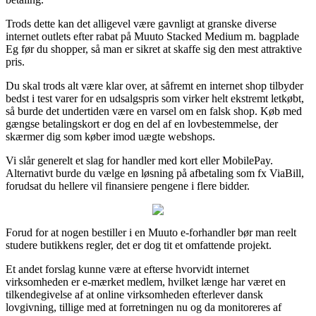
Trods dette kan det alligevel være gavnligt at granske diverse
internet outlets efter rabat på Muuto Stacked Medium m. bagplade
Eg før du shopper, så man er sikret at skaffe sig den mest attraktive
pris.
Du skal trods alt være klar over, at såfremt en internet shop tilbyder
bedst i test varer for en udsalgspris som virker helt ekstremt letkøbt,
så burde det undertiden være en varsel om en falsk shop. Køb med
gængse betalingskort er dog en del af en lovbestemmelse, der
skærmer dig som køber imod uægte webshops.
Vi slår generelt et slag for handler med kort eller MobilePay.
Alternativt burde du vælge en løsning på afbetaling som fx ViaBill,
forudsat du hellere vil finansiere pengene i flere bidder.
Forud for at nogen bestiller i en Muuto e-forhandler bør man reelt
studere butikkens regler, det er dog tit et omfattende projekt.
Et andet forslag kunne være at efterse hvorvidt internet
virksomheden er e-mærket medlem, hvilket længe har været en
tilkendegivelse af at online virksomheden efterlever dansk
lovgivning, tillige med at forretningen nu og da monitoreres af