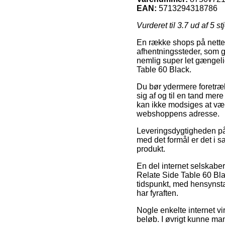
EAN:
5713294318786
Vurderet til
3.7
ud af 5 st
En række shops på nettet
afhentningssteder, som giv
nemlig super let gængeli
Table 60 Black.
Du bør ydermere foretrække
sig af og til en tand mer
kan ikke modsiges at vær
webshoppens adresse.
Leveringsdygtigheden på
med det formål er det i s
produkt.
En del internet selskabe
Relate Side Table 60 Blac
tidspunkt, med hensynstage
har fyraften.
Nogle enkelte internet vir
beløb. I øvrigt kunne ma