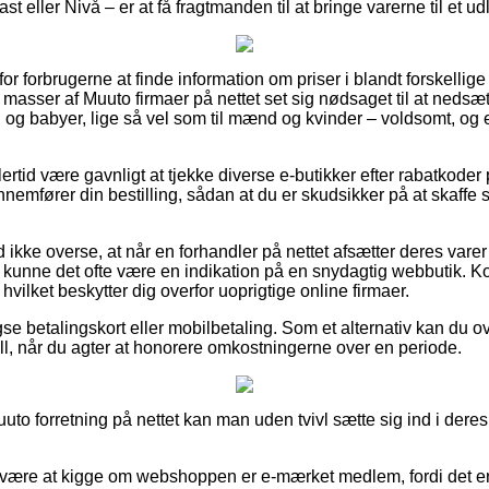
ast eller Nivå – er at få fragtmanden til at bringe varerne til et u
for forbrugerne at finde information om priser i blandt forskellige 
masser af Muuto firmaer på nettet set sig nødsaget til at nedsæ
rn og babyer, lige så vel som til mænd og kvinder – voldsomt, o
ertid være gavnligt at tjekke diverse e-butikker efter rabatkode
nemfører din bestilling, sådan at du er skudsikker på at skaffe 
ikke overse, at når en forhandler på nettet afsætter deres varer
 kunne det ofte være en indikation på en snydagtig webbutik. Kor
 hvilket beskytter dig overfor uoprigtige online firmaer.
se betalingskort eller mobilbetaling. Som et alternativ kan du o
Bill, når du agter at honorere omkostningerne over en periode.
uto forretning på nettet kan man uden tvivl sætte sig ind i deres 
 være at kigge om webshoppen er e-mærket medlem, fordi det er 