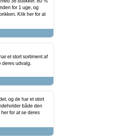
ed 36 butikker. 80 %
nden for 1 uge, og
ikken. Klik her for at
ar et stort sortiment af
e deres udvalg.
t, og de har et stort
 indeholder både den
 her for at se deres