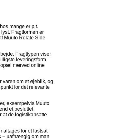
 hos mange er p.t.
 lyst. Fragtformen er
af Muuto Relate Side
arbejde. Fragttypen viser
lligste leveringsform
 bopæl nærved online
 varen om et øjeblik, og
punkt for det relevante
rer, eksempelvis Muuto
end et besluttet
r at de logistikansatte
 aftages for et fastsat
pisk – uafhængig om man