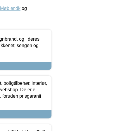
øbler.dk
og
nbrand, og i deres
køkkenet, sengen og
boligtilbehør, interiør,
 webshop. De er e-
 foruden prisgaranti