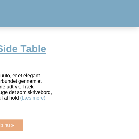
Side Table
uuto, er et elegant
forbundet gennem et
rne udtryk. Træk
bruge det som skrivebord,
til at hold
(Læs mere)
b nu »