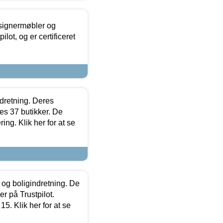
esignermøbler og
lot, og er certificeret
ndretning. Deres
s 37 butikker. De
ing. Klik her for at se
 og boligindretning. De
r på Trustpilot.
5. Klik her for at se