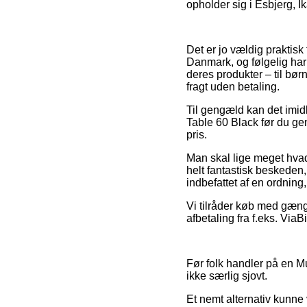
opholder sig i Esbjerg, Ik
Det er jo vældig praktisk 
Danmark, og følgelig har 
deres produkter – til bø
fragt uden betaling.
Til gengæld kan det imidl
Table 60 Black før du gen
pris.
Man skal lige meget hvad 
helt fantastisk beskeden,
indbefattet af en ordning,
Vi tilråder køb med gæng
afbetaling fra f.eks. Via
Før folk handler på en Mu
ikke særlig sjovt.
Et nemt alternativ kunne