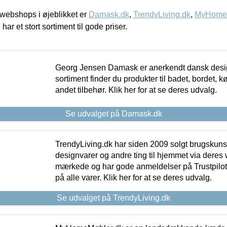
webshops i øjeblikket er
Damask.dk
,
TrendyLiving.dk
,
MyHomeM
 har et stort sortiment til gode priser.
Georg Jensen Damask er anerkendt dansk desig
sortiment finder du produkter til badet, bordet, 
andet tilbehør. Klik her for at se deres udvalg.
Se udvalget på Damask.dk
TrendyLiving.dk har siden 2009 solgt brugskunst, 
designvarer og andre ting til hjemmet via deres
mærkede og har gode anmeldelser på Trustpilot,
på alle varer. Klik her for at se deres udvalg.
Se udvalget på TrendyLiving.dk