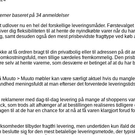
jerner baseret på
34
anmeldelser
 udlover nu en hel del forskellige leveringsmåder. Førstevalget
er dig fleksibiliteten til at hente de nyindkøbte varer når du har
g, samt desuden også den mest prisbevidste fragttype ved køb 
 at få ordren bragt til din privatbolig eller til adressen på dit 
e omkostningsfuld, men tillige særdeles fremkommelig. Den prisbi
e selv at hente varerne, som desværre er betinget af at du har
 Muuto > Muuto møbler kan være særligt aktuel hvis du mangler
andhed meningsfuldt at man efterser det forventede leveringstids
r reklamerer med dag-til-dag levering på mange af shoppens va
k, som trods alt afhænger af at bestillingen realiseres tidligere 
n til at de har en chance for at nå at få varen klargjort forud fo
ksomheder tilbyder fragtfri levering, men undertiden kun ifald der
n beslutte sig for den mest betalelige leveringsmetode, der ty