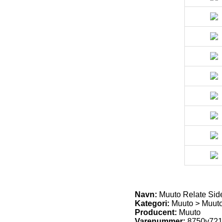
Navn:
Muuto Relate Side
Kategori:
Muuto > Muuto
Producent:
Muuto
Varenummer:
8750v72