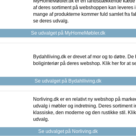
MyHomeMøbler.dk er en landsdækkende kæde m
af deres sortiment på webshoppen kan leveres i
mange af produkterne kommer fuld samlet fra fabr
se deres udvalg.
Se udvalget på MyHomeMøbler.dk
Bydahlliving.dk er drevet af mor og to døtre. De h
boliginteriør på deres webshop. Klik her for at s
Se udvalget på Bydahlliving.dk
Norliving.dk er en relativt ny webshop på markede
udvalg i møbler og indretning. Deres sortiment
klassiske, den moderne og den rustikke stil. Klik
udvalg.
Se udvalget på Norliving.dk