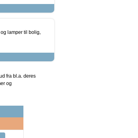
g lamper til bolig,
 fra bl.a. deres
mer og