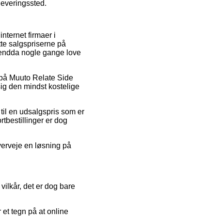
dleveringssted.
internet firmaer i
tte salgspriserne på
g endda nogle gange love
r på Muuto Relate Side
sig den mindst kostelige
 til en udsalgspris som er
tbestillinger er dog
verveje en løsning på
vilkår, det er dog bare
et tegn på at online