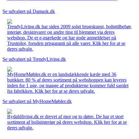
Se udvalget på Damask.dk
TrendyLiving.dk har siden 2009 solgt brugskunst, boligtilbehør,
interiør, designvarer og andre ting til hjemmet via deres
webshop. De er e-mærkede og har gode anmeldelser på
Trustpilot, foruden prisgaranti på alle varer. Klik her for at se
deres udvalg.
Se udvalget på TrendyLiving.dk
MyHomeMøbler.dk er en landsdækkende kæde med 36
butikker. 80 % af deres sortiment på webshoppen kan leveres
inden for 1 uge, og mange af produkterne kommer fuld samlet
fra fabrikken. Klik her for at se deres udvalg.
Se udvalget på MyHomeMøbler.dk
Bydahlliving.dk er drevet af mor og to døtre. De har et stort
sortiment af boliginteriør på deres webshop. Klik her for at se
deres udvalg.