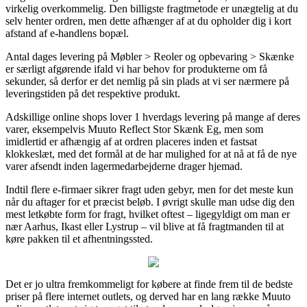
virkelig overkommelig. Den billigste fragtmetode er unægtelig at du
selv henter ordren, men dette afhænger af at du opholder dig i kort
afstand af e-handlens bopæl.
Antal dages levering på Møbler > Reoler og opbevaring > Skænke
er særligt afgørende ifald vi har behov for produkterne om få
sekunder, så derfor er det nemlig på sin plads at vi ser nærmere på
leveringstiden på det respektive produkt.
Adskillige online shops lover 1 hverdags levering på mange af deres
varer, eksempelvis Muuto Reflect Stor Skænk Eg, men som
imidlertid er afhængig af at ordren placeres inden et fastsat
klokkeslæt, med det formål at de har mulighed for at nå at få de nye
varer afsendt inden lagermedarbejderne drager hjemad.
Indtil flere e-firmaer sikrer fragt uden gebyr, men for det meste kun
når du aftager for et præcist beløb. I øvrigt skulle man udse dig den
mest letkøbte form for fragt, hvilket oftest – ligegyldigt om man er
nær Aarhus, Ikast eller Lystrup – vil blive at få fragtmanden til at
køre pakken til et afhentningssted.
Det er jo ultra fremkommeligt for købere at finde frem til de bedste
priser på flere internet outlets, og derved har en lang række Muuto