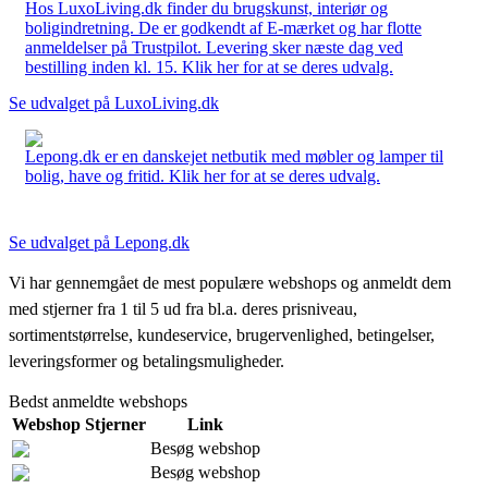
Hos LuxoLiving.dk finder du brugskunst, interiør og
boligindretning. De er godkendt af E-mærket og har flotte
anmeldelser på Trustpilot. Levering sker næste dag ved
bestilling inden kl. 15. Klik her for at se deres udvalg.
Se udvalget på LuxoLiving.dk
Lepong.dk er en danskejet netbutik med møbler og lamper til
bolig, have og fritid. Klik her for at se deres udvalg.
Se udvalget på Lepong.dk
Vi har gennemgået de mest populære webshops og anmeldt dem
med stjerner fra 1 til 5 ud fra bl.a. deres prisniveau,
sortimentstørrelse, kundeservice, brugervenlighed, betingelser,
leveringsformer og betalingsmuligheder.
Bedst anmeldte webshops
Webshop
Stjerner
Link
Besøg webshop
Besøg webshop