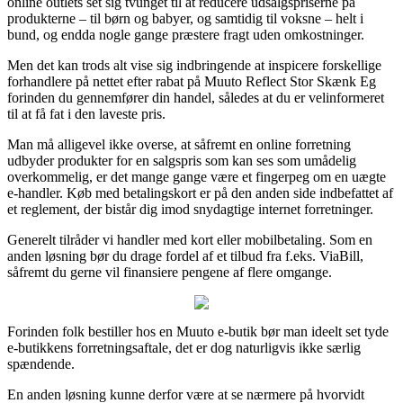
online outlets set sig tvunget til at reducere udsalgspriserne på
produkterne – til børn og babyer, og samtidig til voksne – helt i
bund, og endda nogle gange præstere fragt uden omkostninger.
Men det kan trods alt vise sig indbringende at inspicere forskellige
forhandlere på nettet efter rabat på Muuto Reflect Stor Skænk Eg
forinden du gennemfører din handel, således at du er velinformeret
til at få fat i den laveste pris.
Man må alligevel ikke overse, at såfremt en online forretning
udbyder produkter for en salgspris som kan ses som umådelig
overkommelig, er det mange gange være et fingerpeg om en uægte
e-handler. Køb med betalingskort er på den anden side indbefattet af
et reglement, der bistår dig imod snydagtige internet forretninger.
Generelt tilråder vi handler med kort eller mobilbetaling. Som en
anden løsning bør du drage fordel af et tilbud fra f.eks. ViaBill,
såfremt du gerne vil finansiere pengene af flere omgange.
Forinden folk bestiller hos en Muuto e-butik bør man ideelt set tyde
e-butikkens forretningsaftale, det er dog naturligvis ikke særlig
spændende.
En anden løsning kunne derfor være at se nærmere på hvorvidt