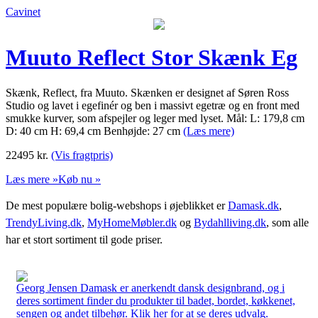
Cavinet
Muuto Reflect Stor Skænk Eg
Skænk, Reflect, fra Muuto. Skænken er designet af Søren Ross
Studio og lavet i egefinér og ben i massivt egetræ og en front med
smukke kurver, som afspejler og leger med lyset. Mål: L: 179,8 cm
D: 40 cm H: 69,4 cm Benhøjde: 27 cm
(Læs mere)
22495
kr.
(Vis fragtpris)
Læs mere »
Køb nu »
De mest populære bolig-webshops i øjeblikket er
Damask.dk
,
TrendyLiving.dk
,
MyHomeMøbler.dk
og
Bydahlliving.dk
, som alle
har et stort sortiment til gode priser.
Georg Jensen Damask er anerkendt dansk designbrand, og i
deres sortiment finder du produkter til badet, bordet, køkkenet,
sengen og andet tilbehør. Klik her for at se deres udvalg.