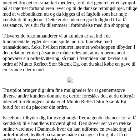
internet firmaet er e-mærket medlem, fordi det generelt er et sympol
på at internet forhandleren lever op til de danske retningslinjer, tillige
med at webbutikken nu og da kigges til af fagfolk som har nøje
kendskab til reglerne. Dette er desuden en god lejlighed til at få
assistance, hvis du får dilemmaer i forbindelse med din shopping.
Tilsvarende rekommanderer vi at kunden er sat ind i de
fundamentale regler der kan spille ind i forbindelse med
transaktionen, f.eks. hvilken returret internet webshoppen tilbyder. I
den relation er det på samme måde relevant, at man permanent
opbevarer sin ordrekvittering, så man i fremtiden kan bevise sin
ordre af Muuto Reflect Stor Skænk Eg, om du skal købe en gave til
en kvinde eller mand.
Trustpilot bringer dig ultra fine muligheder for at gennemstøve
diverse andre kunders domme og derfor foreslåes det, at du eftergår
internet forretningens omtaler af Muuto Reflect Stor Skænk Eg
forud for at du placerer din ordre.
Facebook tilbyder dig for øvrigt nogle fremragende chancer for at få
kendskab til e-handlens troværdighed. Derudover ser vi en række
online varehuse i Danmark hvor du kan udforme en evaluering af
ordreforløbet, hvilket på samme måde må tages i brug til at få et