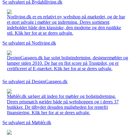
Se udvalget på Bydahlliving.dk
Norliving.dk er en relativt ny webshop på markedet, og de har
et stort udvalg i møbler og indretning. Deres sortiment
indeholder både den klassiske, den moderne og den rustikke
stil. Klik her for at se deres udvalg.
Se udvalget på Norliving.dk
DesignGaragen.dk har solgt boligindretning, designermøbler og
lamper siden 2010. De har en flot score på Trustpilot, og er
certificeret af E-mærket. Klik her for at se deres udvalg.
Se udvalget på DesignGaragen.dk
Møblér.dk sælger alt inden for møbler og boligindretning.
Deres prismatch gælder både på webshoppen og i deres 37
butikker. De tilbyder desuden muligheden for rentefri
finansiering. Klik her for at se deres udvalg.
Se udvalget på Møblér.dk