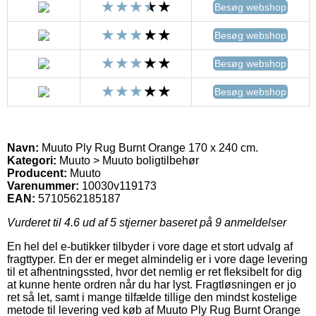
Besøg webshop
Besøg webshop
Besøg webshop
Besøg webshop
Navn:
Muuto Ply Rug Burnt Orange 170 x 240 cm.
Kategori:
Muuto > Muuto boligtilbehør
Producent:
Muuto
Varenummer:
10030v119173
EAN:
5710562185187
Vurderet til
4.6
ud af 5 stjerner baseret på
9
anmeldelser
En hel del e-butikker tilbyder i vore dage et stort udvalg af
fragttyper. En der er meget almindelig er i vore dage levering
til et afhentningssted, hvor det nemlig er ret fleksibelt for dig
at kunne hente ordren når du har lyst. Fragtløsningen er jo
ret så let, samt i mange tilfælde tillige den mindst kostelige
metode til levering ved køb af Muuto Ply Rug Burnt Orange