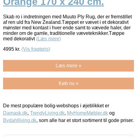
Orange 170 x 240 cm.
Skab ro i indretningen med Muuto Ply Rug, der er fremstillet
af ren uld fra New Zealand.Tæppet er vævet i et dekorativt
mønster med kontast i hver ende samt to vævede haler, der
minder om de gamle, traditionelle væveteknikker.Tæppe
med dekorativt
(Læs mere)
4995
kr.
(Vis fragtpris)
Læs mere »
Køb nu »
De mest populære bolig-webshops i øjeblikket er
Damask.dk
,
TrendyLiving.dk
,
MyHomeMøbler.dk
og
Bydahlliving.dk
, som alle har et stort sortiment til gode priser.