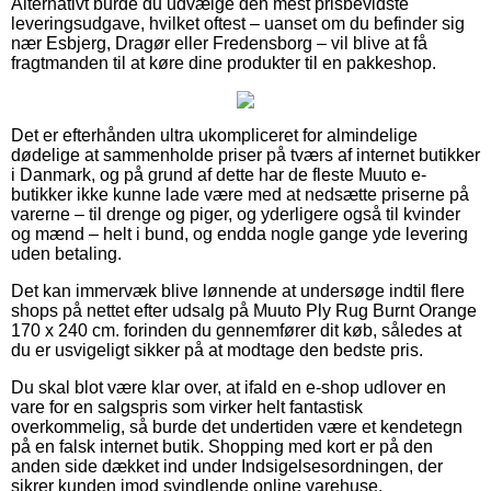
Alternativt burde du udvælge den mest prisbevidste
leveringsudgave, hvilket oftest – uanset om du befinder sig
nær Esbjerg, Dragør eller Fredensborg – vil blive at få
fragtmanden til at køre dine produkter til en pakkeshop.
Det er efterhånden ultra ukompliceret for almindelige
dødelige at sammenholde priser på tværs af internet butikker
i Danmark, og på grund af dette har de fleste Muuto e-
butikker ikke kunne lade være med at nedsætte priserne på
varerne – til drenge og piger, og yderligere også til kvinder
og mænd – helt i bund, og endda nogle gange yde levering
uden betaling.
Det kan immervæk blive lønnende at undersøge indtil flere
shops på nettet efter udsalg på Muuto Ply Rug Burnt Orange
170 x 240 cm. forinden du gennemfører dit køb, således at
du er usvigeligt sikker på at modtage den bedste pris.
Du skal blot være klar over, at ifald en e-shop udlover en
vare for en salgspris som virker helt fantastisk
overkommelig, så burde det undertiden være et kendetegn
på en falsk internet butik. Shopping med kort er på den
anden side dækket ind under Indsigelsesordningen, der
sikrer kunden imod svindlende online varehuse.