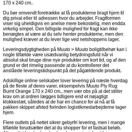
170 x 240 cm..
Du bør omvendt foretrække at få produkterne bragt hjem til
dig privat eller til adressen hvor du arbejder. Fragtformen
viser sig uheldigvis en anelse mere bekostelig, men endda
virkelig simpel. Den billigste mulighed for fragt kan ikke
benægtes at være at du selv henter produkterne, men den
mulighed kræver at du lever lige ved netshoppens lager.
Leveringsdygtigheden på Muuto > Muuto boligtilbehør kan i
nogle tilfælde være usædvanlig betydningsfuld når vi
absolut skal bruge dine nye produkter om kort tid, og af den
grund er det rimelig passende at du kontrollerer det
anslåede leveringstidspunkt på det pågældende produkt.
Adskillige online selskaber lover levering på næste hverdag
på de fleste af deres varer, eksempelvis Muuto Ply Rug
Burnt Orange 170 x 240 cm., men vær obs på at det stiller
krav om at ordren lægges tidligere end et nøjagtigt
klokkeslæt, således at de har en chance for at nå at få
pakken skippet afsted forinden logistikmedarbejderne tager
hjem.
Flere outlets på nettet sikrer gebyrfri levering, men i mange
tilfælde forudsætter det at du shopper for et fastsat beløb.