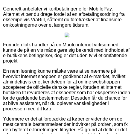
Generelt anbefaler vi kortbetalinger eller MobilePay.
Alternativt bør du drage fordel af en afbetalingsordning fra
eksempelvis ViaBill, såfremt du foretrækker at finansiere
omkostningerne over et længere tidsrum.
Forinden folk handler på en Muuto internet virksomhed
kunne de på en vis måde gøre sig bekendt med indholdet af
e-butikkens betingelser, dog er det uden tvivl et omfattende
projekt.
En nem løsning kunne måske være at se nærmere på
hvorvidt internet shoppen er godkendt af e-mærket, hvilket
almindeligvis er et kendetegn for at online webshoppen
accepterer de officielle danske regler, foruden at internet
butikken tit revurderes af eksperter som har ekspertise inden
for de gældende bestemmelser. Desuden får du chance for
at blive assisteret, når du oplever vanskeligheder i
processen med dit køb.
Ydermere er det at foretrække at køber er vidende om de
mest centrale bestemmelser der indvirker på ordren, som fx
den bytteret e-forretningen tilbyder. På grund af dette er det