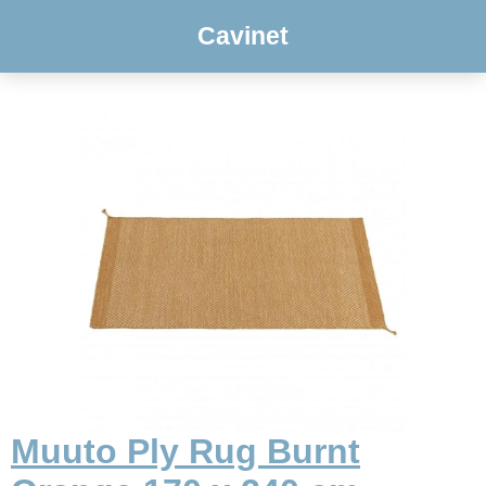
Cavinet
Muuto Ply Rug Burnt