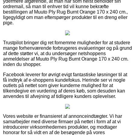
ydermere afgørende, at man når som helst beholder sin
ordremail, så man til enhver tid vil kunne bekræfte
bestillingen af Muuto Ply Rug Burnt Orange 170 x 240 cm.,
ligegyldigt om man efterspørger produkter til en dreng eller
pige.
Trustpilot bringer dig ret fornemme muligheder for at studere
mange forhenværende forbrugeres evalueringer og på grund
af dette støtter vi, at du undersøger netshoppens
anmeldelser af Muuto Ply Rug Burnt Orange 170 x 240 cm.
inden du shopper.
Facebook leverer for øvrigt evigt fantastiske løsninger til at
få indtryk af e-shoppens kundefokus. Herinde ser vi nogle
outlets på nettet som giver kunderne mulighed for at
tilkendegive en vurdering af deres køb, som desuden kan
anvendes til afvejning af tidligere kunders oplevelser.
Vores website er finansieret af annonceindtægter. Vi har
samarbejder med diverse firmaer på nettet i form af at vi
introducerer virksomhedernes produkter, og modtager
honorar for så vidt en af de besøgende på vores