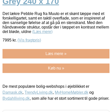
Grey 240 x 170
Det lækre Pebble Rug fra Muuto er et skønt tæppe med et
forskelligartet, samt en taktil overflade, som er inspireret af
den sanselige følelse af at gå på en stenstrand. Med den
håndvævede struktur, opstår der i tæppet en kontrast mellem
det bløde, uldne
(Læs mere)
7995
kr.
(Vis fragtpris)
Læs mere »
Køb nu »
De mest populære bolig-webshops i øjeblikket er
Damask.dk
,
TrendyLiving.dk
,
MyHomeMøbler.dk
og
Bydahlliving.dk
, som alle har et stort sortiment til gode priser.