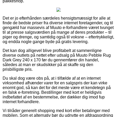
pakkeshop.
Det er jo efterhånden særdeles hensigtsmæssigt for alle at
finde de bedste priser fra diverse internet foretagender, og til
gengæld har massevis af Muuto e-forhandlere været tvunget
til at presse salgsværdien på mange af deres produkter – til
piger og drenge, og samtidig også til voksne – eftertrykkeligt,
og endda nogle gange byde på gratis levering.
Det kan dog alligevel blive profitabelt at sammenligne
diverse outlets på nettet efter udsalg på Muuto Pebble Rug
Dark Grey 240 x 170 før du gennemfører din handel,
således at man er skudsikker på at skaffe sig den
prisbilligste pris.
Du skal dog være obs på, at i tilfælde af at en internet
virksomhed afhænder varer for en salgspris der kan virke
enormt god, så kan det for det meste være et kendetegn på
en falsk e-forretning. Bestillinger med kort er heldigvis
indbefattet af en bestemmelse, der dækker dig imod fup
internet forhandlere.
Vi tilråder generelt shopping med kort eller betalinger med
mobilen. Som et alternativ bør du udnytte en afdragsordning