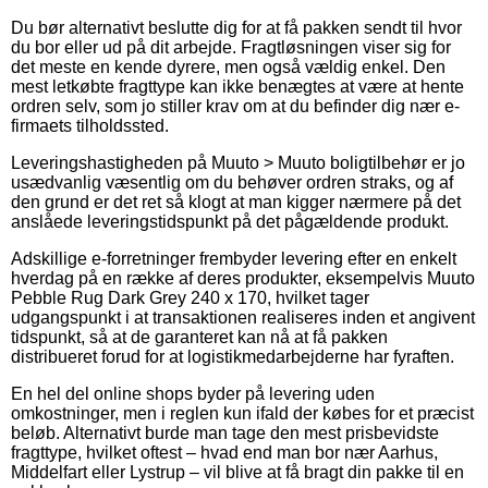
Du bør alternativt beslutte dig for at få pakken sendt til hvor
du bor eller ud på dit arbejde. Fragtløsningen viser sig for
det meste en kende dyrere, men også vældig enkel. Den
mest letkøbte fragttype kan ikke benægtes at være at hente
ordren selv, som jo stiller krav om at du befinder dig nær e-
firmaets tilholdssted.
Leveringshastigheden på Muuto > Muuto boligtilbehør er jo
usædvanlig væsentlig om du behøver ordren straks, og af
den grund er det ret så klogt at man kigger nærmere på det
anslåede leveringstidspunkt på det pågældende produkt.
Adskillige e-forretninger frembyder levering efter en enkelt
hverdag på en række af deres produkter, eksempelvis Muuto
Pebble Rug Dark Grey 240 x 170, hvilket tager
udgangspunkt i at transaktionen realiseres inden et angivent
tidspunkt, så at de garanteret kan nå at få pakken
distribueret forud for at logistikmedarbejderne har fyraften.
En hel del online shops byder på levering uden
omkostninger, men i reglen kun ifald der købes for et præcist
beløb. Alternativt burde man tage den mest prisbevidste
fragttype, hvilket oftest – hvad end man bor nær Aarhus,
Middelfart eller Lystrup – vil blive at få bragt din pakke til en