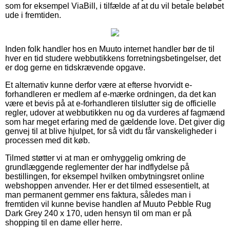
som for eksempel ViaBill, i tilfælde af at du vil betale beløbet
ude i fremtiden.
Inden folk handler hos en Muuto internet handler bør de til
hver en tid studere webbutikkens forretningsbetingelser, det
er dog gerne en tidskrævende opgave.
Et alternativ kunne derfor være at efterse hvorvidt e-
forhandleren er medlem af e-mærke ordningen, da det kan
være et bevis på at e-forhandleren tilslutter sig de officielle
regler, udover at webbutikken nu og da vurderes af fagmænd
som har meget erfaring med de gældende love. Det giver dig
genvej til at blive hjulpet, for så vidt du får vanskeligheder i
processen med dit køb.
Tilmed støtter vi at man er omhyggelig omkring de
grundlæggende reglementer der har indflydelse på
bestillingen, for eksempel hvilken ombytningsret online
webshoppen anvender. Her er det tilmed essesentielt, at
man permanent gemmer ens faktura, således man i
fremtiden vil kunne bevise handlen af Muuto Pebble Rug
Dark Grey 240 x 170, uden hensyn til om man er på
shopping til en dame eller herre.