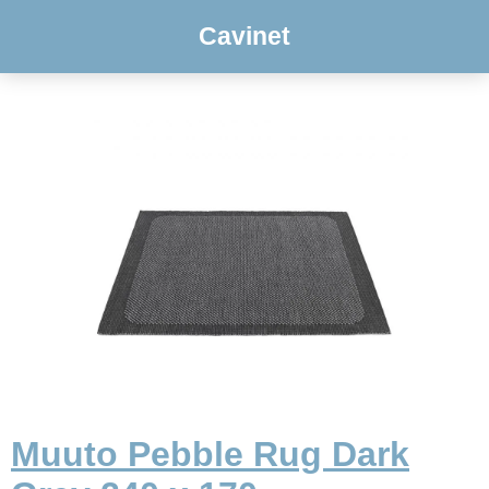
Cavinet
Muuto Pebble Rug Dark