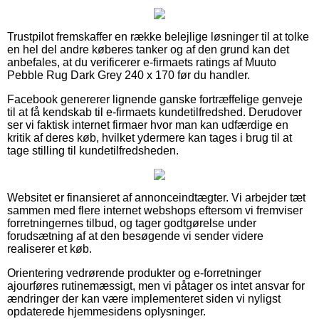
Trustpilot fremskaffer en række belejlige løsninger til at tolke
en hel del andre køberes tanker og af den grund kan det
anbefales, at du verificerer e-firmaets ratings af Muuto
Pebble Rug Dark Grey 240 x 170 før du handler.
Facebook genererer lignende ganske fortræffelige genveje
til at få kendskab til e-firmaets kundetilfredshed. Derudover
ser vi faktisk internet firmaer hvor man kan udfærdige en
kritik af deres køb, hvilket ydermere kan tages i brug til at
tage stilling til kundetilfredsheden.
Websitet er finansieret af annonceindtægter. Vi arbejder tæt
sammen med flere internet webshops eftersom vi fremviser
forretningernes tilbud, og tager godtgørelse under
forudsætning af at den besøgende vi sender videre
realiserer et køb.
Orientering vedrørende produkter og e-forretninger
ajourføres rutinemæssigt, men vi påtager os intet ansvar for
ændringer der kan være implementeret siden vi nyligst
opdaterede hjemmesidens oplysninger.