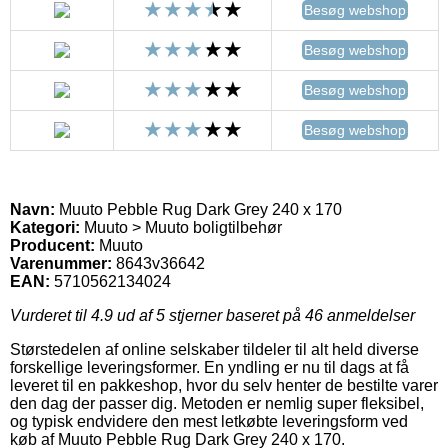
Besøg webshop
Besøg webshop
Besøg webshop
Besøg webshop
Navn:
Muuto Pebble Rug Dark Grey 240 x 170
Kategori:
Muuto > Muuto boligtilbehør
Producent:
Muuto
Varenummer:
8643v36642
EAN:
5710562134024
Vurderet til
4.9
ud af 5 stjerner baseret på
46
anmeldelser
Størstedelen af online selskaber tildeler til alt held diverse
forskellige leveringsformer. En yndling er nu til dags at få
leveret til en pakkeshop, hvor du selv henter de bestilte varer
den dag der passer dig. Metoden er nemlig super fleksibel,
og typisk endvidere den mest letkøbte leveringsform ved
køb af Muuto Pebble Rug Dark Grey 240 x 170.