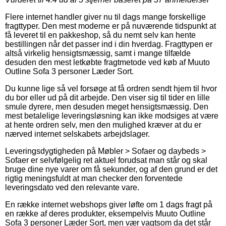
Flere internet handler giver nu til dags mange forskellige
fragttyper. Den mest moderne er på nuværende tidspunkt at
få leveret til en pakkeshop, så du nemt selv kan hente
bestillingen når det passer ind i din hverdag. Fragttypen er
altså virkelig hensigtsmæssig, samt i mange tilfælde
desuden den mest letkøbte fragtmetode ved køb af Muuto
Outline Sofa 3 personer Læder Sort.
Du kunne lige så vel forsøge at få ordren sendt hjem til hvor
du bor eller ud på dit arbejde. Den viser sig til tider en lille
smule dyrere, men desuden meget hensigtsmæssig. Den
mest betalelige leveringsløsning kan ikke modsiges at være
at hente ordren selv, men den mulighed kræver at du er
nærved internet selskabets arbejdslager.
Leveringsdygtigheden på Møbler > Sofaer og daybeds >
Sofaer er selvfølgelig ret aktuel forudsat man står og skal
bruge dine nye varer om få sekunder, og af den grund er det
rigtig meningsfuldt at man checker den forventede
leveringsdato ved den relevante vare.
En række internet webshops giver løfte om 1 dags fragt på
en række af deres produkter, eksempelvis Muuto Outline
Sofa 3 personer Læder Sort, men vær vagtsom da det står