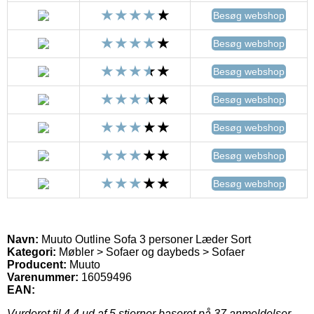
Besøg webshop
Besøg webshop
Besøg webshop
Besøg webshop
Besøg webshop
Besøg webshop
Besøg webshop
Navn:
Muuto Outline Sofa 3 personer Læder Sort
Kategori:
Møbler > Sofaer og daybeds > Sofaer
Producent:
Muuto
Varenummer:
16059496
EAN:
Vurderet til
4.4
ud af 5 stjerner baseret på
37
anmeldelser