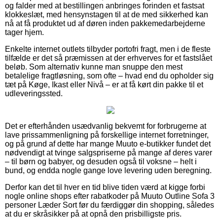
og falder med at bestillingen anbringes forinden et fastsat
klokkeslæt, med hensynstagen til at de med sikkerhed kan
nå at få produktet ud af døren inden pakkemedarbejderne
tager hjem.
Enkelte internet outlets tilbyder portofri fragt, men i de fleste
tilfælde er det så præmissen at der erhverves for et fastslået
beløb. Som alternativ kunne man snuppe den mest
betalelige fragtløsning, som ofte – hvad end du opholder sig
tæt på Køge, Ikast eller Nivå – er at få kørt din pakke til et
udleveringssted.
Det er efterhånden usædvanlig bekvemt for forbrugerne at
lave prissammenligning på forskellige internet forretninger,
og på grund af dette har mange Muuto e-butikker fundet det
nødvendigt at tvinge salgspriserne på mange af deres varer
– til børn og babyer, og desuden også til voksne – helt i
bund, og endda nogle gange love levering uden beregning.
Derfor kan det til hver en tid blive tiden værd at kigge forbi
nogle online shops efter rabatkoder på Muuto Outline Sofa 3
personer Læder Sort før du færdiggør din shopping, således
at du er skråsikker på at opnå den prisbilligste pris.