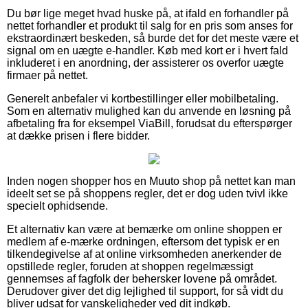
Du bør lige meget hvad huske på, at ifald en forhandler på
nettet forhandler et produkt til salg for en pris som anses for
ekstraordinært beskeden, så burde det for det meste være et
signal om en uægte e-handler. Køb med kort er i hvert fald
inkluderet i en anordning, der assisterer os overfor uægte
firmaer på nettet.
Generelt anbefaler vi kortbestillinger eller mobilbetaling.
Som en alternativ mulighed kan du anvende en løsning på
afbetaling fra for eksempel ViaBill, forudsat du efterspørger
at dække prisen i flere bidder.
Inden nogen shopper hos en Muuto shop på nettet kan man
ideelt set se på shoppens regler, det er dog uden tvivl ikke
specielt ophidsende.
Et alternativ kan være at bemærke om online shoppen er
medlem af e-mærke ordningen, eftersom det typisk er en
tilkendegivelse af at online virksomheden anerkender de
opstillede regler, foruden at shoppen regelmæssigt
gennemses af fagfolk der behersker lovene på området.
Derudover giver det dig lejlighed til support, for så vidt du
bliver udsat for vanskeligheder ved dit indkøb.