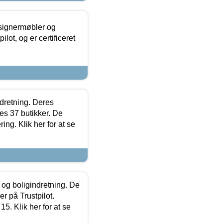
esignermøbler og
lot, og er certificeret
ndretning. Deres
s 37 butikker. De
ing. Klik her for at se
 og boligindretning. De
r på Trustpilot.
5. Klik her for at se