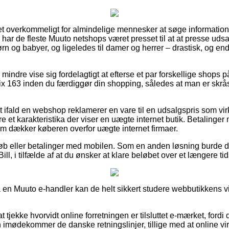
 ret overkommeligt for almindelige mennesker at søge information
o har de fleste Muuto netshops været presset til at at presse ud
børn og babyer, og ligeledes til damer og herrer – drastisk, og e
mindre vise sig fordelagtigt at efterse et par forskellige shops p
x 163 inden du færdiggør din shopping, således at man er skrå
 ifald en webshop reklamerer en vare til en udsalgspris som vir
 et karakteristika der viser en uægte internet butik. Betalinger m
om dækker køberen overfor uægte internet firmaer.
tkøb eller betalinger med mobilen. Som en anden løsning burde
ill, i tilfælde af at du ønsker at klare beløbet over et længere ti
å en Muuto e-handler kan de helt sikkert studere webbutikkens vilk
 tjekke hvorvidt online forretningen er tilsluttet e-mærket, fordi 
en imødekommer de danske retningslinjer, tillige med at online vir