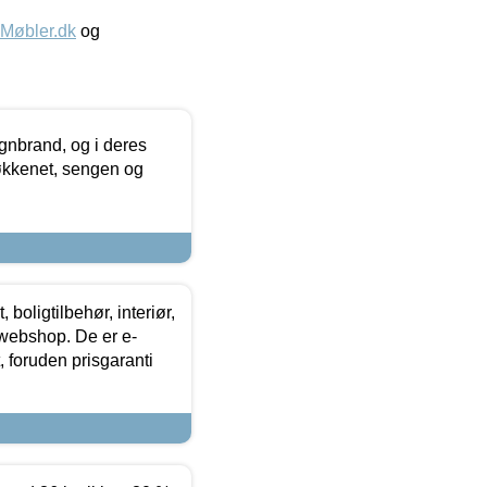
øbler.dk
og
nbrand, og i deres
køkkenet, sengen og
boligtilbehør, interiør,
 webshop. De er e-
 foruden prisgaranti