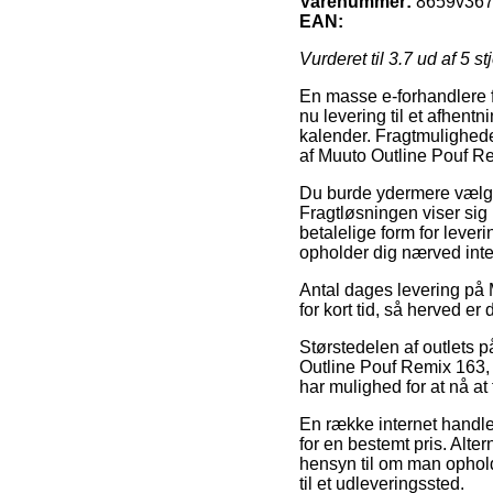
Varenummer:
8659v36
EAN:
Vurderet til
3.7
ud af 5 st
En masse e-forhandlere f
nu levering til et afhentn
kalender. Fragtmuligheden
af Muuto Outline Pouf R
Du burde ydermere vælge a
Fragtløsningen viser sig
betalelige form for leve
opholder dig nærved inte
Antal dages levering på 
for kort tid, så herved er
Størstedelen af outlets 
Outline Pouf Remix 163, m
har mulighed for at nå at
En række internet handle
for en bestemt pris. Alte
hensyn til om man opholde
til et udleveringssted.