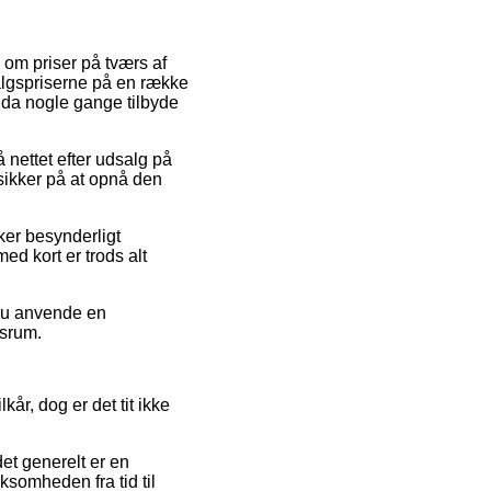
 om priser på tværs af
salgspriserne på en række
ndda nogle gange tilbyde
å nettet efter udsalg på
sikker på at opnå den
ker besynderligt
ed kort er trods alt
 du anvende en
dsrum.
år, dog er det tit ikke
det generelt er en
ksomheden fra tid til