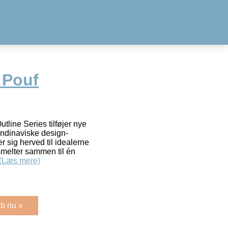
 Pouf
tline Series tilføjer nye
kandinaviske design-
er sig herved til idealerne
smelter sammen til én
(Læs mere)
b nu »