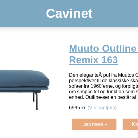
Cavinet
Muuto Outline
Remix 163
Den eleganteÂ puf fra Muutos Ou
perspektiver til de klassiske s
sofaer fra 1960’erne, og forpligt
om simplicitet og funktion som 
enhed. Outline-serien består af
6995
kr.
(Vis fragtpris)
Læs mere »
Kø