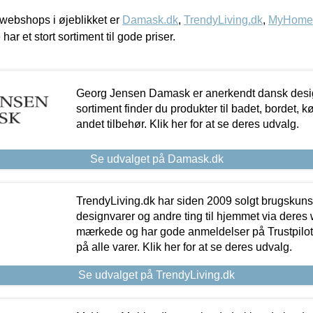
webshops i øjeblikket er
Damask.dk
,
TrendyLiving.dk
,
MyHomeM
 har et stort sortiment til gode priser.
Georg Jensen Damask er anerkendt dansk desig
sortiment finder du produkter til badet, bordet, 
andet tilbehør. Klik her for at se deres udvalg.
Se udvalget på Damask.dk
TrendyLiving.dk har siden 2009 solgt brugskunst, 
designvarer og andre ting til hjemmet via deres
mærkede og har gode anmeldelser på Trustpilot,
på alle varer. Klik her for at se deres udvalg.
Se udvalget på TrendyLiving.dk