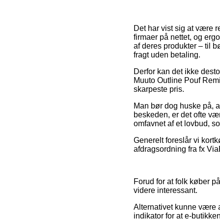
Det har vist sig at være
firmaer på nettet, og erg
af deres produkter – til 
fragt uden betaling.
Derfor kan det ikke desto 
Muuto Outline Pouf Remi
skarpeste pris.
Man bør dog huske på, at
beskeden, er det ofte være
omfavnet af et lovbud, s
Generelt foreslår vi kor
afdragsordning fra fx ViaB
Forud for at folk køber p
videre interessant.
Alternativet kunne være at
indikator for at e-butikk