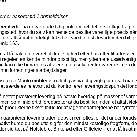
700
jerner baseret på
1
anmeldelser
rembyder på nuværende tidspunkt en hel del forskellige fragtfor
ingssted, hvor du selv kan hente de bestilte varer lige præcis når
 er altså ualmindeligt fleksibel, samt oftest desuden den billigs
emix 163.
t få pakken leveret til din lejlighed eller hus eller til adressen
 i regelen en kende mindre prisbillig, men ydermere usædvanli
ring kan ikke benægtes at være at du selv henter varerne, men d
rnet forretningens arbejdslager.
Muuto > Muuto møbler er naturligvis vældig vigtig forudsat man 
 det særdeles relevant at du kontrollerer leveringstidspunktet for 
på nettet præsterer levering på næste hverdag på masser af var
en som imidlertid forudsætter at du bestiller inden et aftalt klo
 få produkterne fikset forud for at lagermedarbejderne har fyrafte
r garanterer levering uden gebyr, men oftest er det under forud
rnativt burde du beslutte sig for den mindst kostelige fragtform, d
r sig tæt på Holstebro, Birkerød eller Gilleleje – er at få fragtm