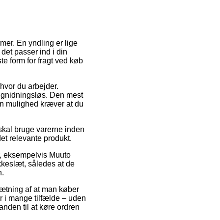
mer. En yndling er lige
 det passer ind i din
te form for fragt ved køb
 hvor du arbejder.
g gnidningsløs. Den mest
en mulighed kræver at du
skal bruge varerne inden
det relevante produkt.
er, eksempelvis Muuto
kkeslæt, således at de
n.
sætning af at man køber
er i mange tilfælde – uden
anden til at køre ordren