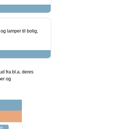
g lamper til bolig,
 fra bl.a. deres
mer og
op