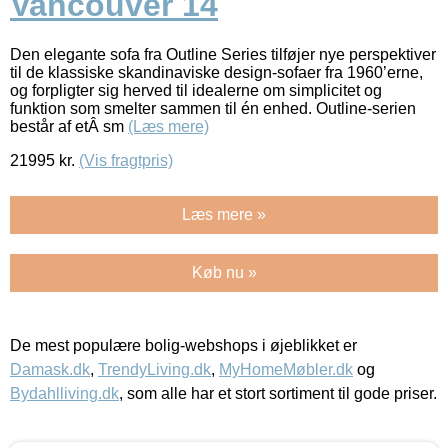
Vancouver 14
Den elegante sofa fra Outline Series tilføjer nye perspektiver
til de klassiske skandinaviske design-sofaer fra 1960’erne,
og forpligter sig herved til idealerne om simplicitet og
funktion som smelter sammen til én enhed. Outline-serien
består af etÂ sm
(Læs mere)
21995
kr.
(Vis fragtpris)
Læs mere »
Køb nu »
De mest populære bolig-webshops i øjeblikket er
Damask.dk
,
TrendyLiving.dk
,
MyHomeMøbler.dk
og
Bydahlliving.dk
, som alle har et stort sortiment til gode priser.