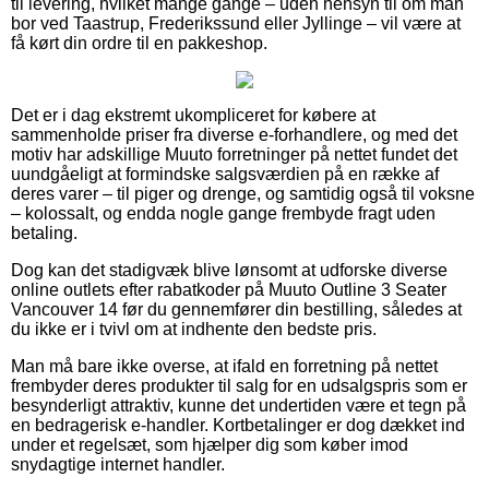
til levering, hvilket mange gange – uden hensyn til om man
bor ved Taastrup, Frederikssund eller Jyllinge – vil være at
få kørt din ordre til en pakkeshop.
Det er i dag ekstremt ukompliceret for købere at
sammenholde priser fra diverse e-forhandlere, og med det
motiv har adskillige Muuto forretninger på nettet fundet det
uundgåeligt at formindske salgsværdien på en række af
deres varer – til piger og drenge, og samtidig også til voksne
– kolossalt, og endda nogle gange frembyde fragt uden
betaling.
Dog kan det stadigvæk blive lønsomt at udforske diverse
online outlets efter rabatkoder på Muuto Outline 3 Seater
Vancouver 14 før du gennemfører din bestilling, således at
du ikke er i tvivl om at indhente den bedste pris.
Man må bare ikke overse, at ifald en forretning på nettet
frembyder deres produkter til salg for en udsalgspris som er
besynderligt attraktiv, kunne det undertiden være et tegn på
en bedragerisk e-handler. Kortbetalinger er dog dækket ind
under et regelsæt, som hjælper dig som køber imod
snydagtige internet handler.