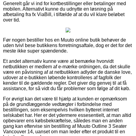
Generelt går vi ind for kortbestillinger eller betalinger med
mobilen. Alternativt kunne du udnytte en løsning på
afbetaling fra fx ViaBill, i tilfælde af at du vil klare beløbet
over tid.
Før nogen bestiller hos en Muuto online butik behøver de
uden tvivl bese butikkens forretningsaftale, dog er det for det
meste ikke super spændende.
Et andet alternativ kunne være at bemærke hvorvidt
netbutikken er medlem af e-mærke ordningen, da det skulle
være en påvisning af at netbutikken adlyder de danske love,
udover at e-butikken løbende kontrolleres af fagfolk der
kender til de gældende regler. Det giver dig genvej til at få
assistance, for så vidt du får problemer som følge af dit køb.
For øvrigt kan det være til hjælp at kunden er opmærksom
på de grundlæggende vedtægter i forbindelse med
bestillingen, som eksempelvis hvilken bytteret internet
selskabet har. Her er det ydermere essesentielt, at man altid
opbevarer ens købsbekræftelse, således man en anden
gang kan eftervise sin bestilling af Muuto Outline 3 Seater
Vancouver 14, uanset om man leder efter et produkt til en