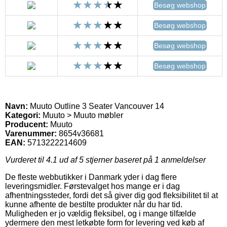
Besøg webshop
Besøg webshop
Besøg webshop
Besøg webshop
Navn:
Muuto Outline 3 Seater Vancouver 14
Kategori:
Muuto > Muuto møbler
Producent:
Muuto
Varenummer:
8654v36681
EAN:
5713222214609
Vurderet til
4.1
ud af 5 stjerner baseret på
1
anmeldelser
De fleste webbutikker i Danmark yder i dag flere
leveringsmidler. Førstevalget hos mange er i dag
afhentningssteder, fordi det så giver dig god fleksibilitet til at
kunne afhente de bestilte produkter når du har tid.
Muligheden er jo vældig fleksibel, og i mange tilfælde
ydermere den mest letkøbte form for levering ved køb af