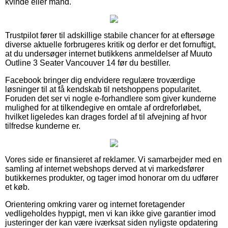
kvinde eller mand.
Trustpilot fører til adskillige stabile chancer for at eftersøge
diverse aktuelle forbrugeres kritik og derfor er det fornuftigt,
at du undersøger internet butikkens anmeldelser af Muuto
Outline 3 Seater Vancouver 14 før du bestiller.
Facebook bringer dig endvidere regulære troværdige
løsninger til at få kendskab til netshoppens popularitet.
Foruden det ser vi nogle e-forhandlere som giver kunderne
mulighed for at tilkendegive en omtale af ordreforløbet,
hvilket ligeledes kan drages fordel af til afvejning af hvor
tilfredse kunderne er.
Vores side er finansieret af reklamer. Vi samarbejder med en
samling af internet webshops derved at vi markedsfører
butikkernes produkter, og tager imod honorar om du udfører
et køb.
Orientering omkring varer og internet foretagender
vedligeholdes hyppigt, men vi kan ikke give garantier imod
justeringer der kan være iværksat siden nyligste opdatering