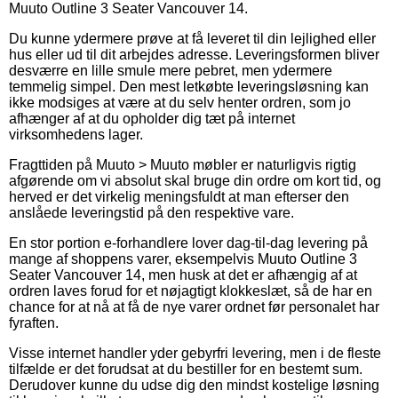
Muuto Outline 3 Seater Vancouver 14.
Du kunne ydermere prøve at få leveret til din lejlighed eller
hus eller ud til dit arbejdes adresse. Leveringsformen bliver
desværre en lille smule mere pebret, men ydermere
temmelig simpel. Den mest letkøbte leveringsløsning kan
ikke modsiges at være at du selv henter ordren, som jo
afhænger af at du opholder dig tæt på internet
virksomhedens lager.
Fragttiden på Muuto > Muuto møbler er naturligvis rigtig
afgørende om vi absolut skal bruge din ordre om kort tid, og
herved er det virkelig meningsfuldt at man efterser den
anslåede leveringstid på den respektive vare.
En stor portion e-forhandlere lover dag-til-dag levering på
mange af shoppens varer, eksempelvis Muuto Outline 3
Seater Vancouver 14, men husk at det er afhængig af at
ordren laves forud for et nøjagtigt klokkeslæt, så de har en
chance for at nå at få de nye varer ordnet før personalet har
fyraften.
Visse internet handler yder gebyrfri levering, men i de fleste
tilfælde er det forudsat at du bestiller for en bestemt sum.
Derudover kunne du udse dig den mindst kostelige løsning