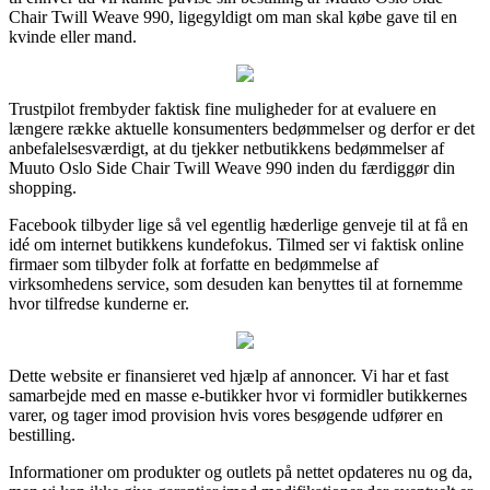
Chair Twill Weave 990, ligegyldigt om man skal købe gave til en
kvinde eller mand.
Trustpilot frembyder faktisk fine muligheder for at evaluere en
længere række aktuelle konsumenters bedømmelser og derfor er det
anbefalelsesværdigt, at du tjekker netbutikkens bedømmelser af
Muuto Oslo Side Chair Twill Weave 990 inden du færdiggør din
shopping.
Facebook tilbyder lige så vel egentlig hæderlige genveje til at få en
idé om internet butikkens kundefokus. Tilmed ser vi faktisk online
firmaer som tilbyder folk at forfatte en bedømmelse af
virksomhedens service, som desuden kan benyttes til at fornemme
hvor tilfredse kunderne er.
Dette website er finansieret ved hjælp af annoncer. Vi har et fast
samarbejde med en masse e-butikker hvor vi formidler butikkernes
varer, og tager imod provision hvis vores besøgende udfører en
bestilling.
Informationer om produkter og outlets på nettet opdateres nu og da,