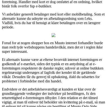
forretning. Handler med kort er dog omfattet af en ordning, hvilket
bistår folk overfor fup e-butikker.
Vi anbefaler generelt betalinger med kort eller mobilbetaling. Som et
alternativ kunne du udnytte en afbetalingsordning som f.eks.
ViaBill, hvis du har til hensigt at klare betalingen over en længere
periode.
Forud for at nogen shopper hos en Muuto internet forhandler burde
man reelt tyde webshoppens handelsvilkår, men det er i reglen ikke
super interessant.
Et alternativ kunne være at efterse hvorvidt internet forretningen er
godkendt af e-mærket, siden det typisk er en antydning af at e-
forretningen respekterer de danske regler, udover at online butikken
regelmæssigt undersøges af fagfolk der kender til de gældende
vilkår. Desuden får du genvej til opbakning, ifald du udsættes for
problemer i forbindelse med din handel.
Endvidere er det anbefalelsesværdigt at kunden er klar over de
grundlæggende vedtægter der indvirker på bestillingen, fx den
returrettighed e-forretningen tilbyder. I den relation er det tilmed
vigtigt, at man til enhver tid beholder sin kvittering på e-mail, så man
til enhver tid vil kunne påvise sin bestilling af Muuto Oslo Side