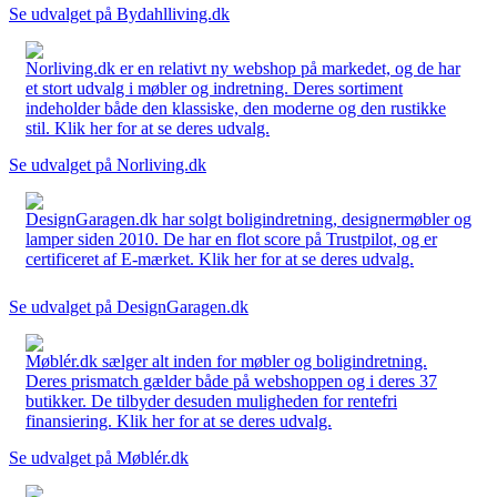
Se udvalget på Bydahlliving.dk
Norliving.dk er en relativt ny webshop på markedet, og de har
et stort udvalg i møbler og indretning. Deres sortiment
indeholder både den klassiske, den moderne og den rustikke
stil. Klik her for at se deres udvalg.
Se udvalget på Norliving.dk
DesignGaragen.dk har solgt boligindretning, designermøbler og
lamper siden 2010. De har en flot score på Trustpilot, og er
certificeret af E-mærket. Klik her for at se deres udvalg.
Se udvalget på DesignGaragen.dk
Møblér.dk sælger alt inden for møbler og boligindretning.
Deres prismatch gælder både på webshoppen og i deres 37
butikker. De tilbyder desuden muligheden for rentefri
finansiering. Klik her for at se deres udvalg.
Se udvalget på Møblér.dk