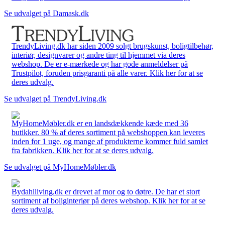
Se udvalget på Damask.dk
TrendyLiving.dk har siden 2009 solgt brugskunst, boligtilbehør,
interiør, designvarer og andre ting til hjemmet via deres
webshop. De er e-mærkede og har gode anmeldelser på
Trustpilot, foruden prisgaranti på alle varer. Klik her for at se
deres udvalg.
Se udvalget på TrendyLiving.dk
MyHomeMøbler.dk er en landsdækkende kæde med 36
butikker. 80 % af deres sortiment på webshoppen kan leveres
inden for 1 uge, og mange af produkterne kommer fuld samlet
fra fabrikken. Klik her for at se deres udvalg.
Se udvalget på MyHomeMøbler.dk
Bydahlliving.dk er drevet af mor og to døtre. De har et stort
sortiment af boliginteriør på deres webshop. Klik her for at se
deres udvalg.