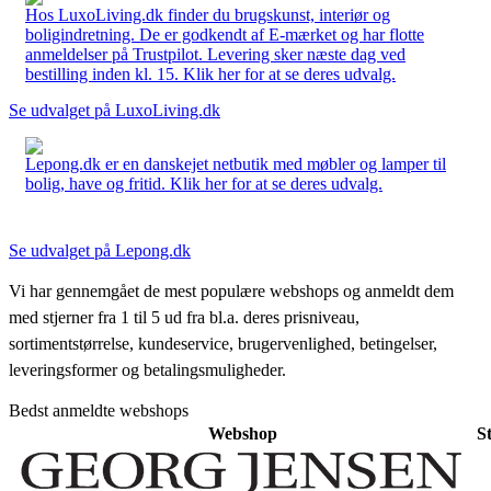
Hos LuxoLiving.dk finder du brugskunst, interiør og
boligindretning. De er godkendt af E-mærket og har flotte
anmeldelser på Trustpilot. Levering sker næste dag ved
bestilling inden kl. 15. Klik her for at se deres udvalg.
Se udvalget på LuxoLiving.dk
Lepong.dk er en danskejet netbutik med møbler og lamper til
bolig, have og fritid. Klik her for at se deres udvalg.
Se udvalget på Lepong.dk
Vi har gennemgået de mest populære webshops og anmeldt dem
med stjerner fra 1 til 5 ud fra bl.a. deres prisniveau,
sortimentstørrelse, kundeservice, brugervenlighed, betingelser,
leveringsformer og betalingsmuligheder.
Bedst anmeldte webshops
Webshop
S