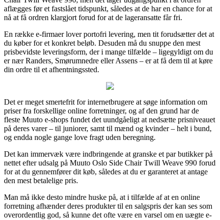
aflægges før et fastslået tidspunkt, således at de har en chance for at
nå at få ordren klargjort forud for at de lageransatte får fri.
En række e-firmaer lover portofri levering, men tit forudsætter det at
du køber for et konkret beløb. Desuden må du snuppe den mest
prisbevidste leveringsform, der i mange tilfælde – ligegyldigt om du
er nær Randers, Smørumnedre eller Assens – er at få dem til at køre
din ordre til et afhentningssted.
Det er meget smertefrit for internetbrugere at søge information om
priser fra forskellige online forretninger, og af den grund har de
fleste Muuto e-shops fundet det uundgåeligt at nedsætte prisniveauet
på deres varer – til juniorer, samt til mænd og kvinder – helt i bund,
og endda nogle gange love fragt uden beregning.
Det kan immervæk være indbringende at granske et par butikker på
nettet efter udsalg på Muuto Oslo Side Chair Twill Weave 990 forud
for at du gennemfører dit køb, således at du er garanteret at antage
den mest betalelige pris.
Man må ikke desto mindre huske på, at i tilfælde af at en online
forretning afhænder deres produkter til en salgspris der kan ses som
overordentlig god, så kunne det ofte være en varsel om en uægte e-