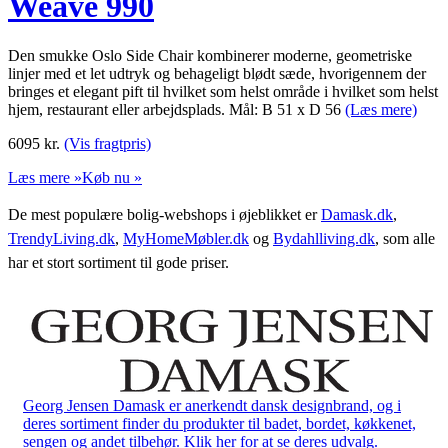
Weave 990
Den smukke Oslo Side Chair kombinerer moderne, geometriske
linjer med et let udtryk og behageligt blødt sæde, hvorigennem der
bringes et elegant pift til hvilket som helst område i hvilket som helst
hjem, restaurant eller arbejdsplads. Mål: B 51 x D 56
(Læs mere)
6095
kr.
(Vis fragtpris)
Læs mere »
Køb nu »
De mest populære bolig-webshops i øjeblikket er
Damask.dk
,
TrendyLiving.dk
,
MyHomeMøbler.dk
og
Bydahlliving.dk
, som alle
har et stort sortiment til gode priser.
Georg Jensen Damask er anerkendt dansk designbrand, og i
deres sortiment finder du produkter til badet, bordet, køkkenet,
sengen og andet tilbehør. Klik her for at se deres udvalg.