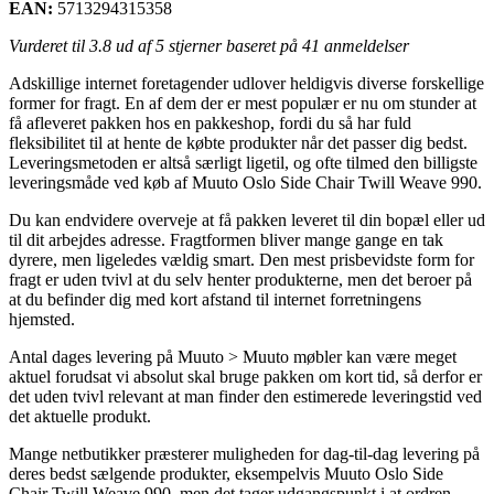
EAN:
5713294315358
Vurderet til
3.8
ud af 5 stjerner baseret på
41
anmeldelser
Adskillige internet foretagender udlover heldigvis diverse forskellige
former for fragt. En af dem der er mest populær er nu om stunder at
få afleveret pakken hos en pakkeshop, fordi du så har fuld
fleksibilitet til at hente de købte produkter når det passer dig bedst.
Leveringsmetoden er altså særligt ligetil, og ofte tilmed den billigste
leveringsmåde ved køb af Muuto Oslo Side Chair Twill Weave 990.
Du kan endvidere overveje at få pakken leveret til din bopæl eller ud
til dit arbejdes adresse. Fragtformen bliver mange gange en tak
dyrere, men ligeledes vældig smart. Den mest prisbevidste form for
fragt er uden tvivl at du selv henter produkterne, men det beroer på
at du befinder dig med kort afstand til internet forretningens
hjemsted.
Antal dages levering på Muuto > Muuto møbler kan være meget
aktuel forudsat vi absolut skal bruge pakken om kort tid, så derfor er
det uden tvivl relevant at man finder den estimerede leveringstid ved
det aktuelle produkt.
Mange netbutikker præsterer muligheden for dag-til-dag levering på
deres bedst sælgende produkter, eksempelvis Muuto Oslo Side
Chair Twill Weave 990, men det tager udgangspunkt i at ordren