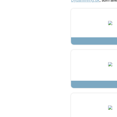
Bydahlliving.dk
, som alle