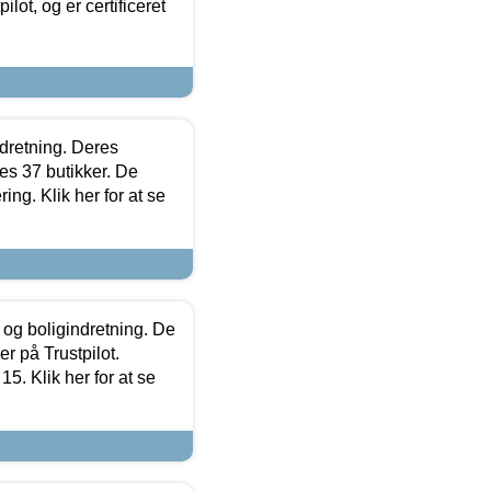
lot, og er certificeret
ndretning. Deres
s 37 butikker. De
ing. Klik her for at se
 og boligindretning. De
r på Trustpilot.
5. Klik her for at se