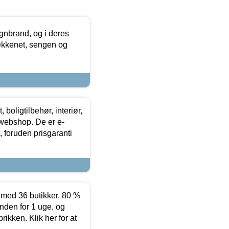
nbrand, og i deres
køkkenet, sengen og
boligtilbehør, interiør,
 webshop. De er e-
 foruden prisgaranti
ed 36 butikker. 80 %
nden for 1 uge, og
ikken. Klik her for at