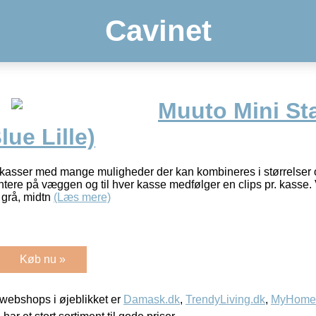
Cavinet
Muuto Mini St
lue Lille)
kasser med mange muligheder der kan kombineres i størrelser o
montere på væggen og til hver kasse medfølger en clips pr. kasse.
s grå, midtn
(Læs mere)
Køb nu »
webshops i øjeblikket er
Damask.dk
,
TrendyLiving.dk
,
MyHomeM