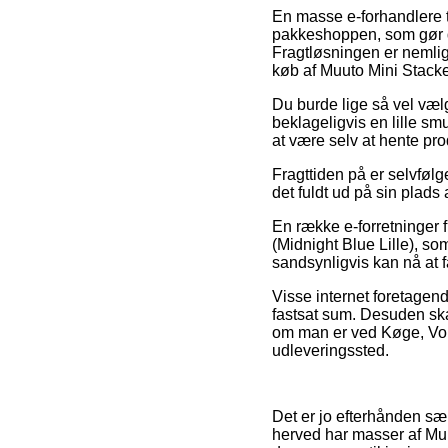
En masse e-forhandlere t
pakkeshoppen, som gør det
Fragtløsningen er nemlig
køb af Muuto Mini Stacke
Du burde lige så vel vælge
beklageligvis en lille sm
at være selv at hente p
Fragttiden på er selvfølg
det fuldt ud på sin plad
En række e-forretninger 
(Midnight Blue Lille), som
sandsynligvis kan nå at 
Visse internet foretagend
fastsat sum. Desuden sk
om man er ved Køge, Vordin
udleveringssted.
Det er jo efterhånden sær
herved har masser af Mu