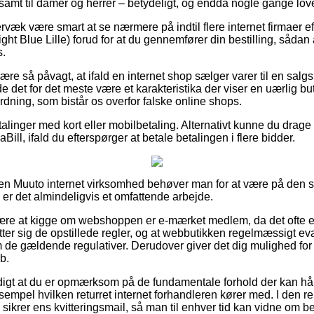
, samt til damer og herrer – betydeligt, og endda nogle gange love
rvæk være smart at se nærmere på indtil flere internet firmaer e
ht Blue Lille) forud for at du gennemfører din bestilling, sådan 
s.
e så påvagt, at ifald en internet shop sælger varer til en salgs
de det for det meste være et karakteristika der viser en uærlig but
ordning, som bistår os overfor falske online shops.
talinger med kort eller mobilbetaling. Alternativt kunne du drage 
ill, ifald du efterspørger at betale betalingen i flere bidder.
en Muuto internet virksomhed behøver man for at være på den s
er det almindeligvis et omfattende arbejde.
være at kigge om webshoppen er e-mærket medlem, da det ofte er
utter sig de opstillede regler, og at webbutikken regelmæssigt eva
e gældende regulativer. Derudover giver det dig mulighed for a
b.
digt at du er opmærksom på de fundamentale forhold der kan hå
mpel hvilken returret internet forhandleren kører med. I den rel
sikrer ens kvitteringsmail, så man til enhver tid kan vidne om be