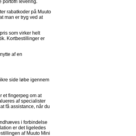
 portofri levering.
fter rabatkoder på Muuto
at man er tryg ved at
pris som virker helt
ik. Kortbestillinger er
nytte af en
ikre side løbe igennem
 et fingerpeg om at
lueres af specialister
t få assistance, når du
ndhæves i forbindelse
ation er det ligeledes
stillingen af Muuto Mini