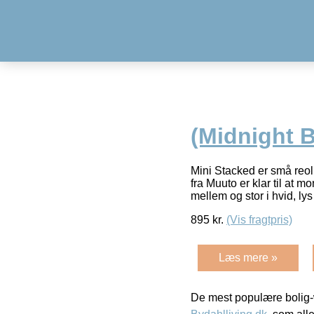
(Midnight B
Mini Stacked er små reol
fra Muuto er klar til at 
mellem og stor i hvid, ly
895
kr.
(Vis fragtpris)
Læs mere »
De mest populære bolig-