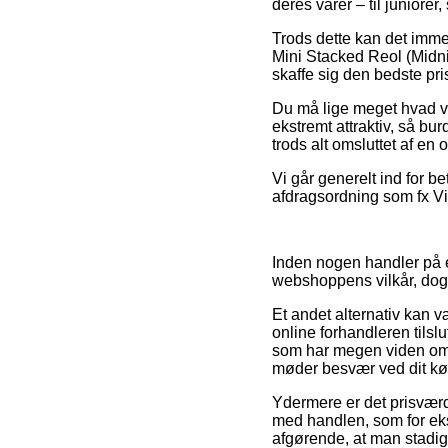
deres varer – til juniorer
Trods dette kan det imme
Mini Stacked Reol (Midnig
skaffe sig den bedste pri
Du må lige meget hvad vær
ekstremt attraktiv, så bur
trods alt omsluttet af en 
Vi går generelt ind for be
afdragsordning som fx ViaB
Inden nogen handler på 
webshoppens vilkår, dog 
Et andet alternativ kan 
online forhandleren tilsl
som har megen viden om d
møder besvær ved dit kø
Ydermere er det prisvær
med handlen, som for ekse
afgørende, at man stadig 