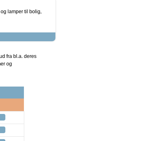
g lamper til bolig,
 fra bl.a. deres
mer og