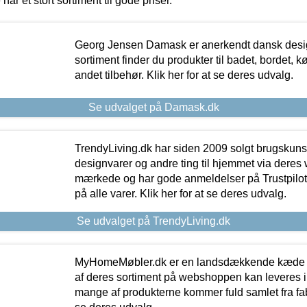
 har et stort sortiment til gode priser.
Georg Jensen Damask er anerkendt dansk desig
sortiment finder du produkter til badet, bordet, 
andet tilbehør. Klik her for at se deres udvalg.
Se udvalget på Damask.dk
TrendyLiving.dk har siden 2009 solgt brugskunst, 
designvarer og andre ting til hjemmet via deres
mærkede og har gode anmeldelser på Trustpilot,
på alle varer. Klik her for at se deres udvalg.
Se udvalget på TrendyLiving.dk
MyHomeMøbler.dk er en landsdækkende kæde m
af deres sortiment på webshoppen kan leveres i
mange af produkterne kommer fuld samlet fra fabr