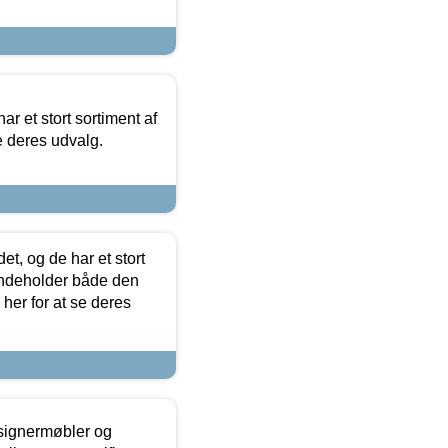
ar et stort sortiment af
e deres udvalg.
t, og de har et stort
 indeholder både den
 her for at se deres
esignermøbler og