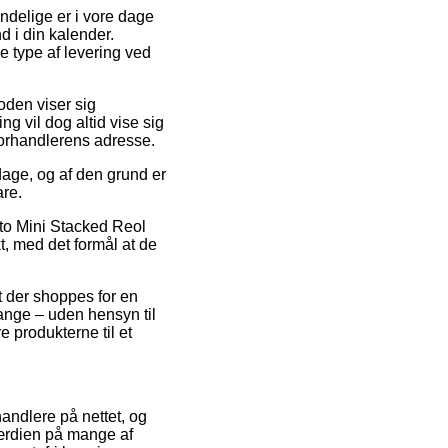
ndelige er i vore dage
d i din kalender.
e type af levering ved
toden viser sig
g vil dog altid vise sig
forhandlerens adresse.
 dage, og af den grund er
are.
uto Mini Stacked Reol
kt, med det formål at de
t der shoppes for en
nge – uden hensyn til
e produkterne til et
handlere på nettet, og
ærdien på mange af