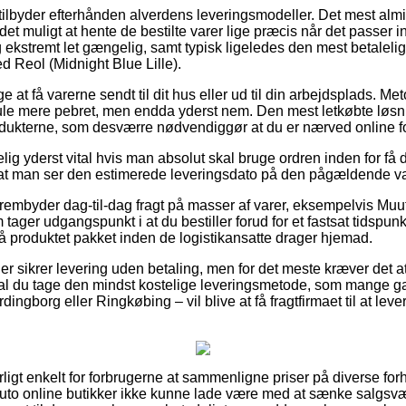
ilbyder efterhånden alverdens leveringsmodeller. Det mest almi
 muligt at hente de bestilte varer lige præcis når det passer in
 ekstremt let gængelig, samt typisk ligeledes den mest betalelig
d Reol (Midnight Blue Lille).
 at få varerne sendt til dit hus eller ud til din arbejdsplads. Me
ule mere pebret, men endda yderst nem. Den mest letkøbte løsnin
rodukterne, som desværre nødvendiggør at du er nærved online 
elig yderst vital hvis man absolut skal bruge ordren inden for få
s at man ser den estimerede leveringsdato på den pågældende v
frembyder dag-til-dag fragt på masser af varer, eksempelvis Mu
 tager udgangspunkt i at du bestiller forud for et fastsat tidspun
få produktet pakket inden de logistikansatte drager hjemad.
er sikrer levering uden betaling, men for det meste kræver det a
al du tage den mindst kostelige leveringsmetode, som mange ga
gborg eller Ringkøbing – vil blive at få fragtfirmaet til at lever
ligt enkelt for forbrugerne at sammenligne priser på diverse for
uto online butikker ikke kunne lade være med at sænke salgsv