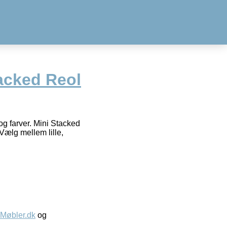
acked Reol
g farver. Mini Stacked
 Vælg mellem lille,
øbler.dk
og