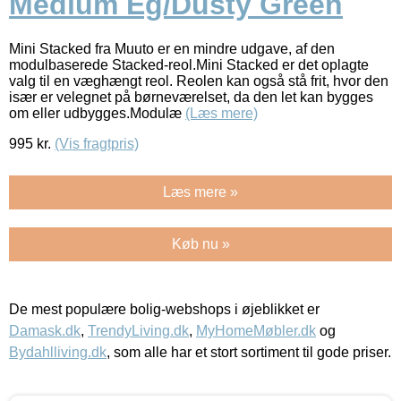
Medium Eg/Dusty Green
Mini Stacked fra Muuto er en mindre udgave, af den
modulbaserede Stacked-reol.Mini Stacked er det oplagte
valg til en væghængt reol. Reolen kan også stå frit, hvor den
især er velegnet på børneværelset, da den let kan bygges
om eller udbygges.Modulæ
(Læs mere)
995
kr.
(Vis fragtpris)
Læs mere »
Køb nu »
De mest populære bolig-webshops i øjeblikket er
Damask.dk
,
TrendyLiving.dk
,
MyHomeMøbler.dk
og
Bydahlliving.dk
, som alle har et stort sortiment til gode priser.