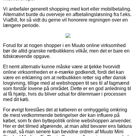
Vi anbefaler generelt shopping med kort eller mobilbetaling.
Alternativt burde du overveje en afbetalingsløsning fra f.eks.
ViaBill, for så vidt du gerne vil honorere regningen over en
længere periode.
Forud for at nogen shopper i en Muuto online virksomhed
bør de altid granske netbutikkens vilkår, men det er bare en
tidskrævende opgave.
Et nemt alternativ kunne måske være at tjekke hvorvidt
online virksomheden er e-mærke godkendt, fordi det kan
være en erklæring om at netbutikken retter sig efter dansk
lovgivning, tillige med at webshoppen tit ses til af fagmænd
som forstår lovene på området. Dette er en god anledning til
at få hjælp, hvis du bliver udsat for dilemmaer i processen
med dit køb.
For øvrigt foreslåes det at køberen er omhyggelig omkring
de mest vedkommende betingelser der kan influere på
købet, som fx den byttepolitik online webshoppen anvender.
Her er det tilmed afgørende, at man altid bevarer ens faktura
e-mail, så man senere kan bevidne ordren af Muuto Mini