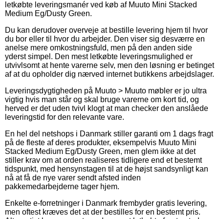
letkøbte leveringsmanér ved køb af Muuto Mini Stacked
Medium Eg/Dusty Green.
Du kan derudover overveje at bestille levering hjem til hvor
du bor eller til hvor du arbejder. Den viser sig desværre en
anelse mere omkostningsfuld, men på den anden side
yderst simpel. Den mest letkøbte leveringsmulighed er
utvivlsomt at hente varerne selv, men den løsning er betinget
af at du opholder dig nærved internet butikkens arbejdslager.
Leveringsdygtigheden på Muuto > Muuto møbler er jo ultra
vigtig hvis man står og skal bruge varerne om kort tid, og
herved er det uden tvivl klogt at man checker den anslåede
leveringstid for den relevante vare.
En hel del netshops i Danmark stiller garanti om 1 dags fragt
på de fleste af deres produkter, eksempelvis Muuto Mini
Stacked Medium Eg/Dusty Green, men glem ikke at det
stiller krav om at orden realiseres tidligere end et bestemt
tidspunkt, med hensynstagen til at de højst sandsynligt kan
nå at få de nye varer sendt afsted inden
pakkemedarbejderne tager hjem.
Enkelte e-forretninger i Danmark frembyder gratis levering,
men oftest kræves det at der bestilles for en bestemt pris.