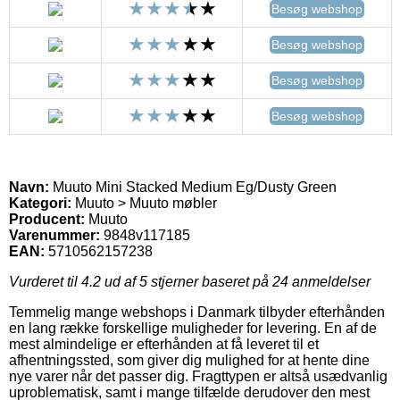
Besøg webshop
Besøg webshop
Besøg webshop
Besøg webshop
Navn:
Muuto Mini Stacked Medium Eg/Dusty Green
Kategori:
Muuto > Muuto møbler
Producent:
Muuto
Varenummer:
9848v117185
EAN:
5710562157238
Vurderet til
4.2
ud af 5 stjerner baseret på
24
anmeldelser
Temmelig mange webshops i Danmark tilbyder efterhånden
en lang række forskellige muligheder for levering. En af de
mest almindelige er efterhånden at få leveret til et
afhentningssted, som giver dig mulighed for at hente dine
nye varer når det passer dig. Fragttypen er altså usædvanlig
uproblematisk, samt i mange tilfælde derudover den mest