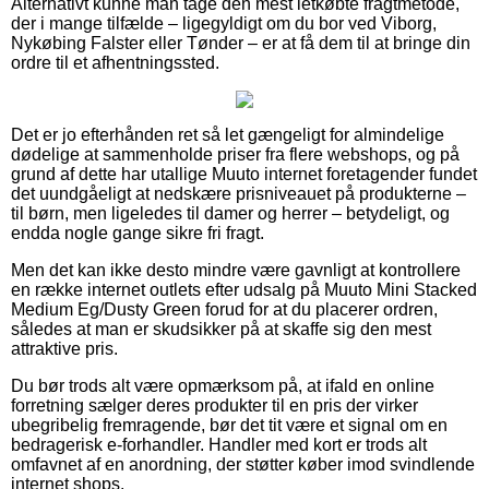
Alternativt kunne man tage den mest letkøbte fragtmetode,
der i mange tilfælde – ligegyldigt om du bor ved Viborg,
Nykøbing Falster eller Tønder – er at få dem til at bringe din
ordre til et afhentningssted.
Det er jo efterhånden ret så let gængeligt for almindelige
dødelige at sammenholde priser fra flere webshops, og på
grund af dette har utallige Muuto internet foretagender fundet
det uundgåeligt at nedskære prisniveauet på produkterne –
til børn, men ligeledes til damer og herrer – betydeligt, og
endda nogle gange sikre fri fragt.
Men det kan ikke desto mindre være gavnligt at kontrollere
en række internet outlets efter udsalg på Muuto Mini Stacked
Medium Eg/Dusty Green forud for at du placerer ordren,
således at man er skudsikker på at skaffe sig den mest
attraktive pris.
Du bør trods alt være opmærksom på, at ifald en online
forretning sælger deres produkter til en pris der virker
ubegribelig fremragende, bør det tit være et signal om en
bedragerisk e-forhandler. Handler med kort er trods alt
omfavnet af en anordning, der støtter køber imod svindlende
internet shops.