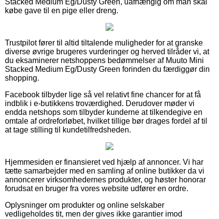
Stacked Medium Eg/Dusty Green, uafhængig om man skal
købe gave til en pige eller dreng.
Trustpilot fører til altid tiltalende muligheder for at granske
diverse øvrige brugeres vurderinger og herved tilråder vi, at
du eksaminerer netshoppens bedømmelser af Muuto Mini
Stacked Medium Eg/Dusty Green forinden du færdiggør din
shopping.
Facebook tilbyder lige så vel relativt fine chancer for at få
indblik i e-butikkens troværdighed. Derudover møder vi
endda netshops som tilbyder kunderne at tilkendegive en
omtale af ordreforløbet, hvilket tillige bør drages fordel af til
at tage stilling til kundetilfredsheden.
Hjemmesiden er finansieret ved hjælp af annoncer. Vi har
tætte samarbejder med en samling af online butikker da vi
annoncerer virksomhedernes produkter, og høster honorar
forudsat en bruger fra vores website udfører en ordre.
Oplysninger om produkter og online selskaber
vedligeholdes tit, men der gives ikke garantier imod