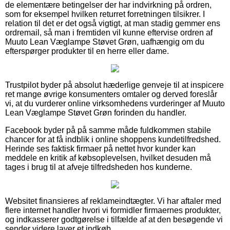
de elementære betingelser der har indvirkning på ordren,
som for eksempel hvilken returret forretningen tilsikrer. I
relation til det er det også vigtigt, at man stadig gemmer ens
ordremail, så man i fremtiden vil kunne eftervise ordren af
Muuto Lean Væglampe Støvet Grøn, uafhængig om du
efterspørger produkter til en herre eller dame.
Trustpilot byder på absolut hæderlige genveje til at inspicere
ret mange øvrige konsumenters omtaler og derved foreslår
vi, at du vurderer online virksomhedens vurderinger af Muuto
Lean Væglampe Støvet Grøn forinden du handler.
Facebook byder på på samme måde fuldkommen stabile
chancer for at få indblik i online shoppens kundetilfredshed.
Herinde ses faktisk firmaer på nettet hvor kunder kan
meddele en kritik af købsoplevelsen, hvilket desuden må
tages i brug til at afveje tilfredsheden hos kunderne.
Websitet finansieres af reklameindtægter. Vi har aftaler med
flere internet handler hvori vi formidler firmaernes produkter,
og indkasserer godtgørelse i tilfælde af at den besøgende vi
sender videre laver et indkøb.