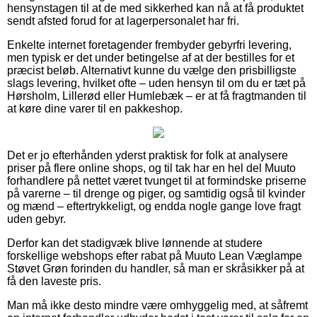
hensynstagen til at de med sikkerhed kan nå at få produktet
sendt afsted forud for at lagerpersonalet har fri.
Enkelte internet foretagender frembyder gebyrfri levering,
men typisk er det under betingelse af at der bestilles for et
præcist beløb. Alternativt kunne du vælge den prisbilligste
slags levering, hvilket ofte – uden hensyn til om du er tæt på
Hørsholm, Lillerød eller Humlebæk – er at få fragtmanden til
at køre dine varer til en pakkeshop.
Det er jo efterhånden yderst praktisk for folk at analysere
priser på flere online shops, og til tak har en hel del Muuto
forhandlere på nettet været tvunget til at formindske priserne
på varerne – til drenge og piger, og samtidig også til kvinder
og mænd – eftertrykkeligt, og endda nogle gange love fragt
uden gebyr.
Derfor kan det stadigvæk blive lønnende at studere
forskellige webshops efter rabat på Muuto Lean Væglampe
Støvet Grøn forinden du handler, så man er skråsikker på at
få den laveste pris.
Man må ikke desto mindre være omhyggelig med, at såfremt