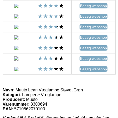
Besøg webshop
Besøg webshop
Besøg webshop
Besøg webshop
Besøg webshop
Besøg webshop
Besøg webshop
Navn:
Muuto Lean Væglampe Støvet Grøn
Kategori:
Lamper > Væglamper
Producent:
Muuto
Varenummer:
8300694
EAN:
5710562070100
Vurderet til
4.3
ud af 5 stjerner baseret på
44
anmeldelser