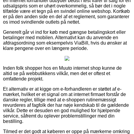
en internet forhandler udbyder bedst i test varer til salg for en
udsalgspris som er uhørt overkommelig, så bør det i nogle
tilfælde være et tegn på en svindel online webshop. Kortkøb
er på den anden side en del af et reglement, som garanterer
os imod svindlende outlets på nettet.
Generelt går vi ind for køb med gængse betalingskort eller
betalinger med mobilen. Alternativt kan du anvende en
afdragsordning som eksempelvis ViaBill, hvis du ønsker at
klare pengene over en længere periode.
Inden folk shopper hos en Muuto internet shop kunne de
altid se på webbutikkens vilkår, men det er oftest et
omfattende projekt.
Et alternativ er at kigge om e-forhandleren er støttet af e-
mærket, hvilket er et signal om at internet firmaet forstår de
danske regler, tillige med at e-shoppen rutinemæssigt
revurderes af fagfolk der har nøje kendskab til de gældende
vilkår. Dette er desuden en god mulighed for hjælpende
service, såfremt du oplever problemstillinger med din
bestilling.
Tilmed er det godt at køberen er oppe på mærkerne omkring