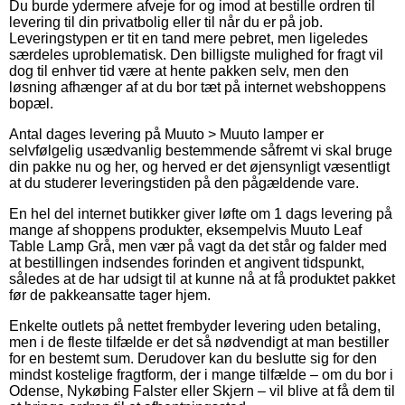
Du burde ydermere afveje for og imod at bestille ordren til
levering til din privatbolig eller til når du er på job.
Leveringstypen er tit en tand mere pebret, men ligeledes
særdeles uproblematisk. Den billigste mulighed for fragt vil
dog til enhver tid være at hente pakken selv, men den
løsning afhænger af at du bor tæt på internet webshoppens
bopæl.
Antal dages levering på Muuto > Muuto lamper er
selvfølgelig usædvanlig bestemmende såfremt vi skal bruge
din pakke nu og her, og herved er det øjensynligt væsentligt
at du studerer leveringstiden på den pågældende vare.
En hel del internet butikker giver løfte om 1 dags levering på
mange af shoppens produkter, eksempelvis Muuto Leaf
Table Lamp Grå, men vær på vagt da det står og falder med
at bestillingen indsendes forinden et angivent tidspunkt,
således at de har udsigt til at kunne nå at få produktet pakket
før de pakkeansatte tager hjem.
Enkelte outlets på nettet frembyder levering uden betaling,
men i de fleste tilfælde er det så nødvendigt at man bestiller
for en bestemt sum. Derudover kan du beslutte sig for den
mindst kostelige fragtform, der i mange tilfælde – om du bor i
Odense, Nykøbing Falster eller Skjern – vil blive at få dem til