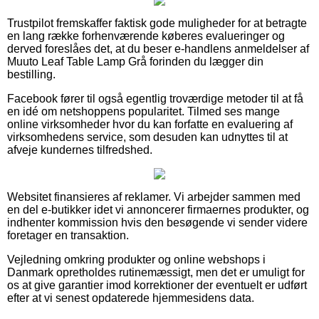
Trustpilot fremskaffer faktisk gode muligheder for at betragte
en lang række forhenværende køberes evalueringer og
derved foreslåes det, at du beser e-handlens anmeldelser af
Muuto Leaf Table Lamp Grå forinden du lægger din
bestilling.
Facebook fører til også egentlig troværdige metoder til at få
en idé om netshoppens popularitet. Tilmed ses mange
online virksomheder hvor du kan forfatte en evaluering af
virksomhedens service, som desuden kan udnyttes til at
afveje kundernes tilfredshed.
Websitet finansieres af reklamer. Vi arbejder sammen med
en del e-butikker idet vi annoncerer firmaernes produkter, og
indhenter kommission hvis den besøgende vi sender videre
foretager en transaktion.
Vejledning omkring produkter og online webshops i
Danmark opretholdes rutinemæssigt, men det er umuligt for
os at give garantier imod korrektioner der eventuelt er udført
efter at vi senest opdaterede hjemmesidens data.