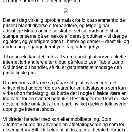
at bringe ordren til et afhentningssted.
Det er i dag virkelig uproblematisk for folk at sammenholde
priser i blandt diverse e-forhandlere, og følgelig har
adskillige Muuto online selskaber set sig nødsaget til at
stampe priserne på en række af deres produkter – til drenge
og piger, og yderligere også til herrer og damer – drastisk, og
endda nogle gange frembyde fragt uden gebyr.
Til gengæld kan det trods alt være gunstigt at prøve enkelte
internet forhandlere efter tilbud på Muuto Leaf Table Lamp
Grå inden du handler, så du er garanteret at modtage den
prisbilligste pris.
Du bør trods alt være så påpasselig, at hvis en internet
virksomhed udlover deres varer for en udsalgspris som kan
virke uhørt fordelagtig, så burde det i nogle tilfælde være en
indikator for en svindel netbutik. Bestillinger med kort er ikke
desto mindre omfattet af en regel, hvilket dækker folk overfor
uoprigtige internet shops.
Vi tilråder handler med kort eller mobilbetaling. Som
alternativ burde du anvende en afbetalingsordning som for
eksempel ViaBill, i tilfælde af at du agter at betale beløbet i