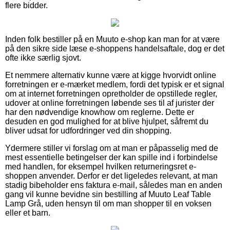
flere bidder.
Inden folk bestiller på en Muuto e-shop kan man for at være
på den sikre side læse e-shoppens handelsaftale, dog er det
ofte ikke særlig sjovt.
Et nemmere alternativ kunne være at kigge hvorvidt online
forretningen er e-mærket medlem, fordi det typisk er et signal
om at internet forretningen opretholder de opstillede regler,
udover at online forretningen løbende ses til af jurister der
har den nødvendige knowhow om reglerne. Dette er
desuden en god mulighed for at blive hjulpet, såfremt du
bliver udsat for udfordringer ved din shopping.
Ydermere stiller vi forslag om at man er påpasselig med de
mest essentielle betingelser der kan spille ind i forbindelse
med handlen, for eksempel hvilken returneringsret e-
shoppen anvender. Derfor er det ligeledes relevant, at man
stadig bibeholder ens faktura e-mail, således man en anden
gang vil kunne bevidne sin bestilling af Muuto Leaf Table
Lamp Grå, uden hensyn til om man shopper til en voksen
eller et barn.