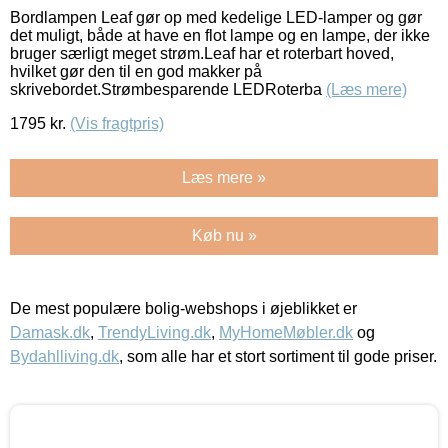
Bordlampen Leaf gør op med kedelige LED-lamper og gør
det muligt, både at have en flot lampe og en lampe, der ikke
bruger særligt meget strøm.Leaf har et roterbart hoved,
hvilket gør den til en god makker på
skrivebordet.Strømbesparende LEDRoterba
(Læs mere)
1795
kr.
(Vis fragtpris)
Læs mere »
Køb nu »
De mest populære bolig-webshops i øjeblikket er
Damask.dk
,
TrendyLiving.dk
,
MyHomeMøbler.dk
og
Bydahlliving.dk
, som alle har et stort sortiment til gode priser.