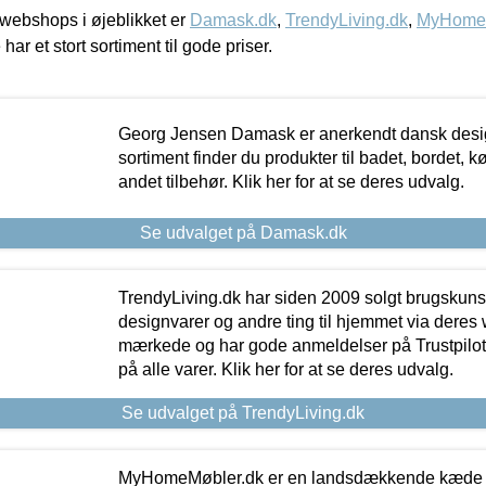
webshops i øjeblikket er
Damask.dk
,
TrendyLiving.dk
,
MyHomeM
 har et stort sortiment til gode priser.
Georg Jensen Damask er anerkendt dansk desig
sortiment finder du produkter til badet, bordet, 
andet tilbehør. Klik her for at se deres udvalg.
Se udvalget på Damask.dk
TrendyLiving.dk har siden 2009 solgt brugskunst, 
designvarer og andre ting til hjemmet via deres
mærkede og har gode anmeldelser på Trustpilot,
på alle varer. Klik her for at se deres udvalg.
Se udvalget på TrendyLiving.dk
MyHomeMøbler.dk er en landsdækkende kæde m