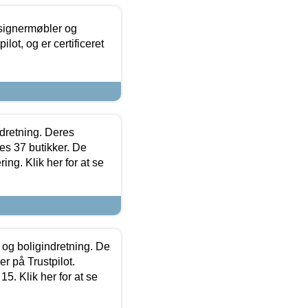
esignermøbler og
lot, og er certificeret
ndretning. Deres
s 37 butikker. De
ing. Klik her for at se
 og boligindretning. De
r på Trustpilot.
5. Klik her for at se