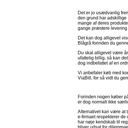
Det er jo usædvanlig frem
den grund har adskillig
mange af deres produkter
gange præstere levering
Det kan dog alligevel vis
Blågrå forinden du gennem
Du skal alligevel være å
ufattelig billig, så kan 
dog indbefattet af en ord
Vi anbefaler køb med kor
ViaBill, for så vidt du g
Forinden nogen køber på e
er dog normalt ikke særli
Alternativet kan være at 
e-firmaet respekterer de 
har nøje kendskab til re
bliver udsat for dilemma