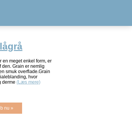
lågrå
 en meget enkel form, er
af den. Grain er nemlig
 en smuk overflade.Grain
ialeblanding, hvor
og derme
(Læs mere)
b nu »