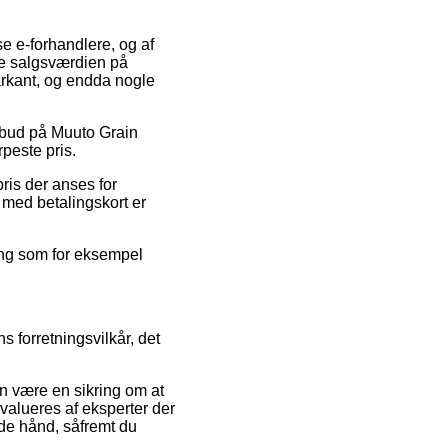
se e-forhandlere, og af
te salgsværdien på
arkant, og endda nogle
tilbud på Muuto Grain
rpeste pris.
ris der anses for
b med betalingskort er
ing som for eksempel
 forretningsvilkår, det
kan være en sikring om at
evalueres af eksperter der
de hånd, såfremt du