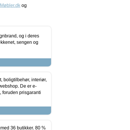
øbler.dk
og
nbrand, og i deres
køkkenet, sengen og
boligtilbehør, interiør,
 webshop. De er e-
 foruden prisgaranti
ed 36 butikker. 80 %