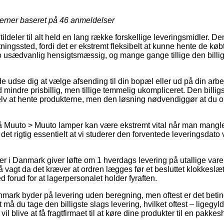
jerner baseret på
46
anmeldelser
 tildeler til alt held en lang række forskellige leveringsmidler. D
ntningssted, fordi det er ekstremt fleksibelt at kunne hente de kø
o usædvanlig hensigtsmæssig, og mange gange tillige den billig
udse dig at vælge afsending til din bopæl eller ud på din arbe
indre prisbillig, men tillige temmelig ukompliceret. Den billig
selv at hente produkterne, men den løsning nødvendiggør at du o
 Muuto > Muuto lamper kan være ekstremt vital når man mangle
 det rigtig essentielt at vi studerer den forventede leveringsdato
 i Danmark giver løfte om 1 hverdags levering på utallige var
 vagt da det kræver at ordren lægges før et besluttet klokkeslæt
d forud for at lagerpersonalet holder fyraften.
nmark byder på levering uden beregning, men oftest er det beting
t må du tage den billigste slags levering, hvilket oftest – ligegyl
vil blive at få fragtfirmaet til at køre dine produkter til en pakkes