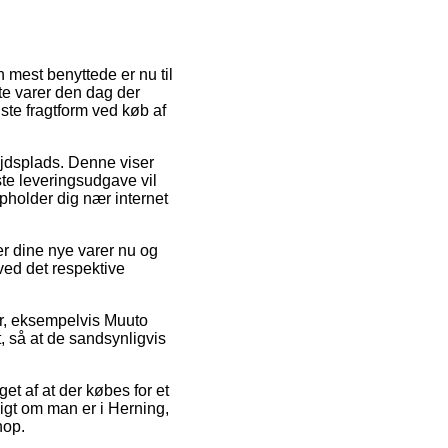
en mest benyttede er nu til
bte varer den dag der
ste fragtform ved køb af
jdsplads. Denne viser
ste leveringsudgave vil
pholder dig nær internet
r dine nye varer nu og
 ved det respektive
er, eksempelvis Muuto
, så at de sandsynligvis
et af at der købes for et
digt om man er i Herning,
hop.