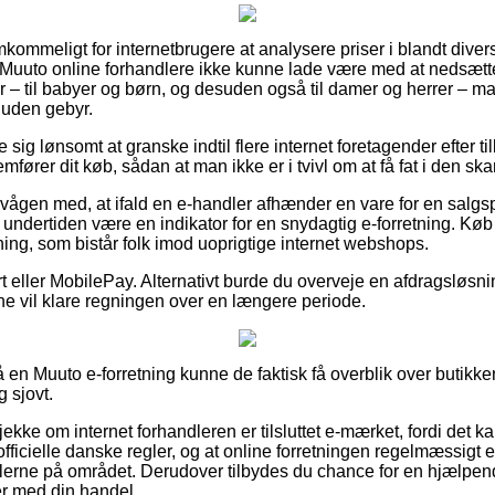
kommeligt for internetbrugere at analysere priser i blandt diver
e Muuto online forhandlere ikke kunne lade være med at nedsæt
 – til babyer og børn, og desuden også til damer og herrer – m
 uden gebyr.
e sig lønsomt at granske indtil flere internet foretagender efter 
fører dit køb, sådan at man ikke er i tvivl om at få fat i den ska
rvågen med, at ifald en e-handler afhænder en vare for en salgsp
det undertiden være en indikator for en snydagtig e-forretning. Kø
ning, som bistår folk imod uoprigtige internet webshops.
t eller MobilePay. Alternativt burde du overveje en afdragsløsn
erne vil klare regningen over en længere periode.
n Muuto e-forretning kunne de faktisk få overblik over butikkens
g sjovt.
tjekke om internet forhandleren er tilsluttet e-mærket, fordi det 
officielle danske regler, og at online forretningen regelmæssigt 
glerne på området. Derudover tilbydes du chance for en hjælpen
er med din handel.