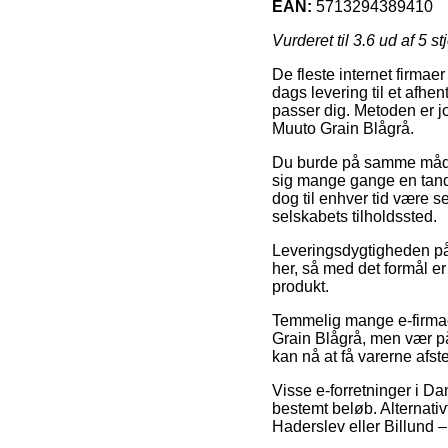
EAN:
5713294389410
Vurderet til
3.6
ud af 5 st
De fleste internet firmaer
dags levering til et afhe
passer dig. Metoden er j
Muuto Grain Blågrå.
Du burde på samme måde 
sig mange gange en tand m
dog til enhver tid være 
selskabets tilholdssted.
Leveringsdygtigheden på
her, så med det formål er
produkt.
Temmelig mange e-firmaer
Grain Blågrå, men vær på
kan nå at få varerne afste
Visse e-forretninger i Da
bestemt beløb. Alternativ
Haderslev eller Billund – 