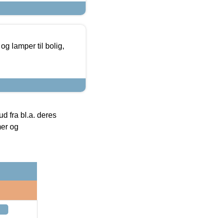
g lamper til bolig,
 fra bl.a. deres
mer og