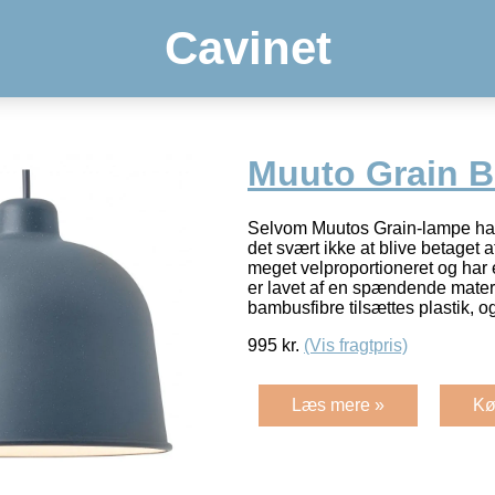
Cavinet
Muuto Grain B
Selvom Muutos Grain-lampe har
det svært ikke at blive betaget 
meget velproportioneret og har
er lavet af en spændende mater
bambusfibre tilsættes plastik, 
995
kr.
(Vis fragtpris)
Læs mere »
Kø