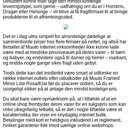
Desuden kunne man tage den mindst kostelige
leveringstype, som gerne – uafhængig om du er i Horsens,
Dragør eller Helsinge – vil blive at få fragtfirmaet til at bringe
produkterne til et afhentningssted.
Det er i dag ultra simpelt for almindelige dødelige at
sammenholde priser hos flere firmaer på nettet, og altså har
flertallet af Muuto internet virksomheder ikke kunne lade
være med at mindske prisniveauet på deres varer – til børn
og babyer, og endvidere også til damer og herrer – markant,
og endda nogle gange sikre fragt uden gebyr.
Trods dette kan det imidlertid være smart at udforske en
række internet outlets efter rabatkoder på Muuto Framed
Mirror Lille Rosa/Klar før du placerer ordren, så du er
usvigeligt sikker på at antage den mindst kostelige pris.
Du skal bare være opmærksom på, at i tilfælde af at en
online shop frembyder deres varer for en salgspris som kan
virke ubegribelig letkøbt, så er det i nogle tilfælde være et
karakteristika der viser en snydagtig internet butik.
Betalinger med kort er heldigvis inkluderet i et reglement,
hvilket garanterer folk imod uærlige online webshops.