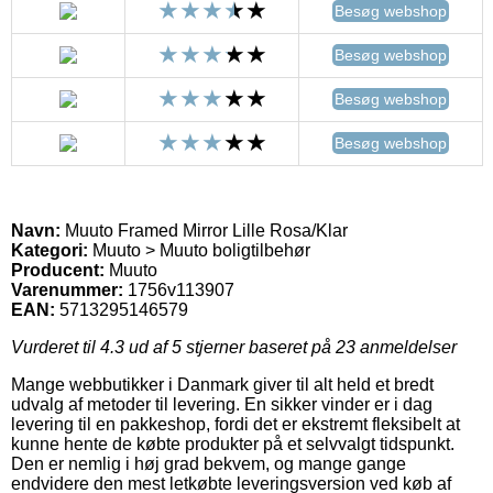
Besøg webshop
Besøg webshop
Besøg webshop
Besøg webshop
Navn:
Muuto Framed Mirror Lille Rosa/Klar
Kategori:
Muuto > Muuto boligtilbehør
Producent:
Muuto
Varenummer:
1756v113907
EAN:
5713295146579
Vurderet til
4.3
ud af 5 stjerner baseret på
23
anmeldelser
Mange webbutikker i Danmark giver til alt held et bredt
udvalg af metoder til levering. En sikker vinder er i dag
levering til en pakkeshop, fordi det er ekstremt fleksibelt at
kunne hente de købte produkter på et selvvalgt tidspunkt.
Den er nemlig i høj grad bekvem, og mange gange
endvidere den mest letkøbte leveringsversion ved køb af