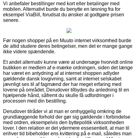
Vi anbefaler bestillinger med kort eller betalinger med
mobilen. Alternativt burde du benytte en løsning fra for
eksempel ViaBill, forudsat du ønsker at godtgøre prisen
senere.
Før nogen shopper på en Muuto internet virksomhed burde
de altid studere deres betingelser, men det er mange gange
ikke videre spændende.
Et andet alternativ kunne være at undersøge hvorvidt online
butikken er medlem af e-mærke ordningen, siden det længe
har været en antydning af at internet shoppen adlyder
gældende dansk lovgivning, samt at internet selskabet
jævnligt ses til af fagmænd der har meget erfaring med
lovene på området. Derudover tilbydes du anledning til en
hjælpende hånd, såfremt du skulle få udfordringer i
processen med din bestilling.
Derudover tilråder vi at man er omhyggelig omkring de
grundlæggende forhold der gør sig gældende i forbindelse
med ordren, eksempelvis den byttepolitik virksomheden
lover. I den relation er det ydermere essesentielt, at man til
enhver tid bibeholder ens kvittering på e-mail, således man