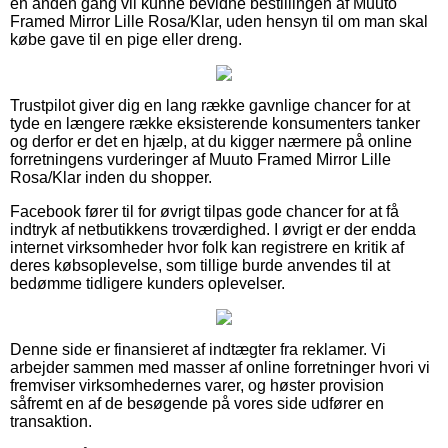
en anden gang vil kunne bevidne bestillingen af Muuto
Framed Mirror Lille Rosa/Klar, uden hensyn til om man skal
købe gave til en pige eller dreng.
Trustpilot giver dig en lang række gavnlige chancer for at
tyde en længere række eksisterende konsumenters tanker
og derfor er det en hjælp, at du kigger nærmere på online
forretningens vurderinger af Muuto Framed Mirror Lille
Rosa/Klar inden du shopper.
Facebook fører til for øvrigt tilpas gode chancer for at få
indtryk af netbutikkens troværdighed. I øvrigt er der endda
internet virksomheder hvor folk kan registrere en kritik af
deres købsoplevelse, som tillige burde anvendes til at
bedømme tidligere kunders oplevelser.
Denne side er finansieret af indtægter fra reklamer. Vi
arbejder sammen med masser af online forretninger hvori vi
fremviser virksomhedernes varer, og høster provision
såfremt en af de besøgende på vores side udfører en
transaktion.