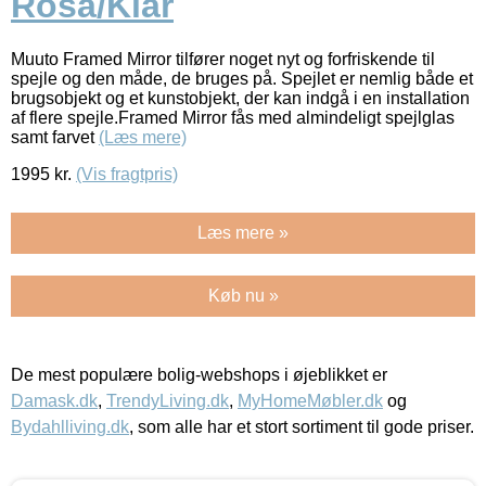
Rosa/Klar
Muuto Framed Mirror tilfører noget nyt og forfriskende til
spejle og den måde, de bruges på. Spejlet er nemlig både et
brugsobjekt og et kunstobjekt, der kan indgå i en installation
af flere spejle.Framed Mirror fås med almindeligt spejlglas
samt farvet
(Læs mere)
1995
kr.
(Vis fragtpris)
Læs mere »
Køb nu »
De mest populære bolig-webshops i øjeblikket er
Damask.dk
,
TrendyLiving.dk
,
MyHomeMøbler.dk
og
Bydahlliving.dk
, som alle har et stort sortiment til gode priser.