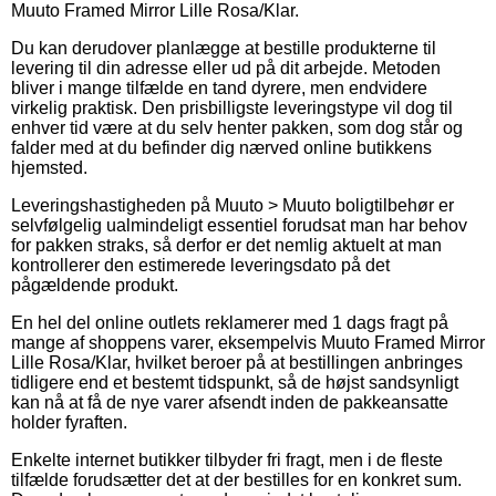
Muuto Framed Mirror Lille Rosa/Klar.
Du kan derudover planlægge at bestille produkterne til
levering til din adresse eller ud på dit arbejde. Metoden
bliver i mange tilfælde en tand dyrere, men endvidere
virkelig praktisk. Den prisbilligste leveringstype vil dog til
enhver tid være at du selv henter pakken, som dog står og
falder med at du befinder dig nærved online butikkens
hjemsted.
Leveringshastigheden på Muuto > Muuto boligtilbehør er
selvfølgelig ualmindeligt essentiel forudsat man har behov
for pakken straks, så derfor er det nemlig aktuelt at man
kontrollerer den estimerede leveringsdato på det
pågældende produkt.
En hel del online outlets reklamerer med 1 dags fragt på
mange af shoppens varer, eksempelvis Muuto Framed Mirror
Lille Rosa/Klar, hvilket beroer på at bestillingen anbringes
tidligere end et bestemt tidspunkt, så de højst sandsynligt
kan nå at få de nye varer afsendt inden de pakkeansatte
holder fyraften.
Enkelte internet butikker tilbyder fri fragt, men i de fleste
tilfælde forudsætter det at der bestilles for en konkret sum.