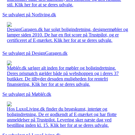
stil. Klik her for at se deres udvalg.
Se udvalget på Norliving.dk
DesignGaragen.dk har solgt boligindretning, designermøbler og
lamper siden 2010. De har en flot score på Trustpilot, og er
certificeret af E-mærket. Klik her for at se deres udvalg.
Se udvalget på DesignGaragen.dk
Møblér.dk sælger alt inden for møbler og boligindretning.
Deres prismatch gælder både på webshoppen og i deres 37
butikker. De tilbyder desuden muligheden for rentefri
finansiering. Klik her for at se deres udvalg.
Se udvalget på Møblér.dk
Hos LuxoLiving.dk finder du brugskunst, interiør og
boligindretning. De er godkendt af E-mærket og har flotte
anmeldelser på Trustpilot. Levering sker næste dag ved
bestilling inden kl. 15. Klik her for at se deres udvalg.