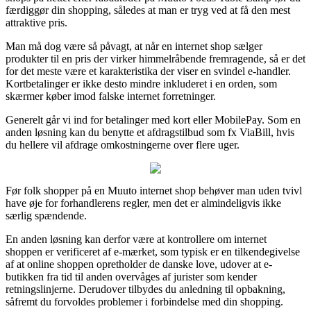
færdiggør din shopping, således at man er tryg ved at få den mest
attraktive pris.
Man må dog være så påvagt, at når en internet shop sælger
produkter til en pris der virker himmelråbende fremragende, så er det
for det meste være et karakteristika der viser en svindel e-handler.
Kortbetalinger er ikke desto mindre inkluderet i en orden, som
skærmer køber imod falske internet forretninger.
Generelt går vi ind for betalinger med kort eller MobilePay. Som en
anden løsning kan du benytte et afdragstilbud som fx ViaBill, hvis
du hellere vil afdrage omkostningerne over flere uger.
Før folk shopper på en Muuto internet shop behøver man uden tvivl
have øje for forhandlerens regler, men det er almindeligvis ikke
særlig spændende.
En anden løsning kan derfor være at kontrollere om internet
shoppen er verificeret af e-mærket, som typisk er en tilkendegivelse
af at online shoppen opretholder de danske love, udover at e-
butikken fra tid til anden overvåges af jurister som kender
retningslinjerne. Derudover tilbydes du anledning til opbakning,
såfremt du forvoldes problemer i forbindelse med din shopping.