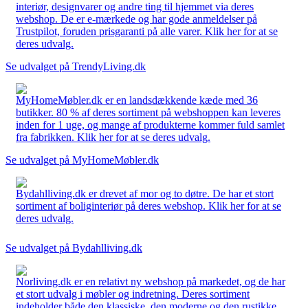
interiør, designvarer og andre ting til hjemmet via deres
webshop. De er e-mærkede og har gode anmeldelser på
Trustpilot, foruden prisgaranti på alle varer. Klik her for at se
deres udvalg.
Se udvalget på TrendyLiving.dk
MyHomeMøbler.dk er en landsdækkende kæde med 36
butikker. 80 % af deres sortiment på webshoppen kan leveres
inden for 1 uge, og mange af produkterne kommer fuld samlet
fra fabrikken. Klik her for at se deres udvalg.
Se udvalget på MyHomeMøbler.dk
Bydahlliving.dk er drevet af mor og to døtre. De har et stort
sortiment af boliginteriør på deres webshop. Klik her for at se
deres udvalg.
Se udvalget på Bydahlliving.dk
Norliving.dk er en relativt ny webshop på markedet, og de har
et stort udvalg i møbler og indretning. Deres sortiment
indeholder både den klassiske, den moderne og den rustikke