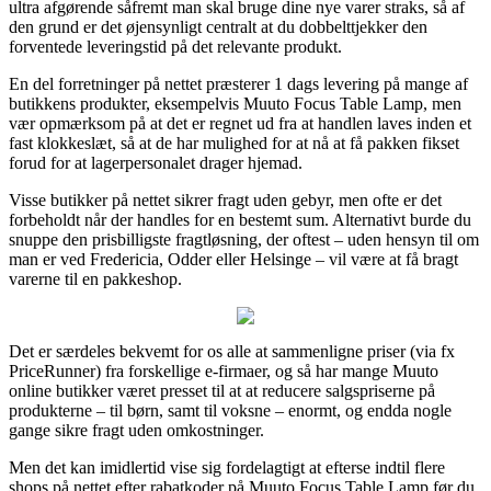
ultra afgørende såfremt man skal bruge dine nye varer straks, så af
den grund er det øjensynligt centralt at du dobbelttjekker den
forventede leveringstid på det relevante produkt.
En del forretninger på nettet præsterer 1 dags levering på mange af
butikkens produkter, eksempelvis Muuto Focus Table Lamp, men
vær opmærksom på at det er regnet ud fra at handlen laves inden et
fast klokkeslæt, så at de har mulighed for at nå at få pakken fikset
forud for at lagerpersonalet drager hjemad.
Visse butikker på nettet sikrer fragt uden gebyr, men ofte er det
forbeholdt når der handles for en bestemt sum. Alternativt burde du
snuppe den prisbilligste fragtløsning, der oftest – uden hensyn til om
man er ved Fredericia, Odder eller Helsinge – vil være at få bragt
varerne til en pakkeshop.
Det er særdeles bekvemt for os alle at sammenligne priser (via fx
PriceRunner) fra forskellige e-firmaer, og så har mange Muuto
online butikker været presset til at at reducere salgspriserne på
produkterne – til børn, samt til voksne – enormt, og endda nogle
gange sikre fragt uden omkostninger.
Men det kan imidlertid vise sig fordelagtigt at efterse indtil flere
shops på nettet efter rabatkoder på Muuto Focus Table Lamp før du