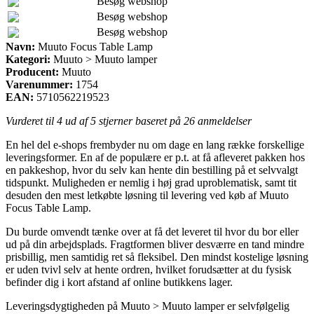
Besøg webshop
Besøg webshop
Besøg webshop
Navn:
Muuto Focus Table Lamp
Kategori:
Muuto > Muuto lamper
Producent:
Muuto
Varenummer:
1754
EAN:
5710562219523
Vurderet til
4
ud af 5 stjerner baseret på
26
anmeldelser
En hel del e-shops frembyder nu om dage en lang række forskellige
leveringsformer. En af de populære er p.t. at få afleveret pakken hos
en pakkeshop, hvor du selv kan hente din bestilling på et selvvalgt
tidspunkt. Muligheden er nemlig i høj grad uproblematisk, samt tit
desuden den mest letkøbte løsning til levering ved køb af Muuto
Focus Table Lamp.
Du burde omvendt tænke over at få det leveret til hvor du bor eller
ud på din arbejdsplads. Fragtformen bliver desværre en tand mindre
prisbillig, men samtidig ret så fleksibel. Den mindst kostelige løsning
er uden tvivl selv at hente ordren, hvilket forudsætter at du fysisk
befinder dig i kort afstand af online butikkens lager.
Leveringsdygtigheden på Muuto > Muuto lamper er selvfølgelig