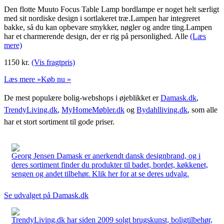
Den flotte Muuto Focus Table Lamp bordlampe er noget helt særligt
med sit nordiske design i sortlakeret træ.Lampen har integreret
bakke, så du kan opbevare smykker, nøgler og andre ting.Lampen
har et charmerende design, der er rig på personlighed. Alle
(Læs
mere)
1150
kr.
(Vis fragtpris)
Læs mere »
Køb nu »
De mest populære bolig-webshops i øjeblikket er
Damask.dk
,
TrendyLiving.dk
,
MyHomeMøbler.dk
og
Bydahlliving.dk
, som alle
har et stort sortiment til gode priser.
Georg Jensen Damask er anerkendt dansk designbrand, og i
deres sortiment finder du produkter til badet, bordet, køkkenet,
sengen og andet tilbehør. Klik her for at se deres udvalg.
Se udvalget på Damask.dk
TrendyLiving.dk har siden 2009 solgt brugskunst, boligtilbehør,