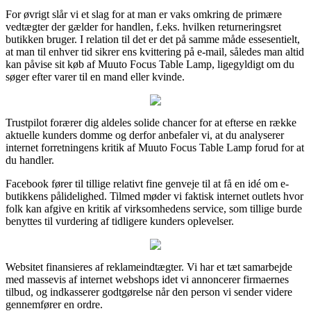
For øvrigt slår vi et slag for at man er vaks omkring de primære
vedtægter der gælder for handlen, f.eks. hvilken returneringsret
butikken bruger. I relation til det er det på samme måde essesentielt,
at man til enhver tid sikrer ens kvittering på e-mail, således man altid
kan påvise sit køb af Muuto Focus Table Lamp, ligegyldigt om du
søger efter varer til en mand eller kvinde.
Trustpilot forærer dig aldeles solide chancer for at efterse en række
aktuelle kunders domme og derfor anbefaler vi, at du analyserer
internet forretningens kritik af Muuto Focus Table Lamp forud for at
du handler.
Facebook fører til tillige relativt fine genveje til at få en idé om e-
butikkens pålidelighed. Tilmed møder vi faktisk internet outlets hvor
folk kan afgive en kritik af virksomhedens service, som tillige burde
benyttes til vurdering af tidligere kunders oplevelser.
Websitet finansieres af reklameindtægter. Vi har et tæt samarbejde
med massevis af internet webshops idet vi annoncerer firmaernes
tilbud, og indkasserer godtgørelse når den person vi sender videre
gennemfører en ordre.