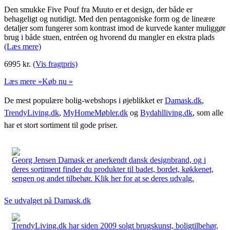
Den smukke Five Pouf fra Muuto er et design, der både er
behageligt og nutidigt. Med den pentagoniske form og de lineære
detaljer som fungerer som kontrast imod de kurvede kanter muliggør
brug i både stuen, entréen og hvorend du mangler en ekstra plads
(Læs mere)
6995
kr.
(Vis fragtpris)
Læs mere »
Køb nu »
De mest populære bolig-webshops i øjeblikket er
Damask.dk
,
TrendyLiving.dk
,
MyHomeMøbler.dk
og
Bydahlliving.dk
, som alle
har et stort sortiment til gode priser.
Georg Jensen Damask er anerkendt dansk designbrand, og i
deres sortiment finder du produkter til badet, bordet, køkkenet,
sengen og andet tilbehør. Klik her for at se deres udvalg.
Se udvalget på Damask.dk
TrendyLiving.dk har siden 2009 solgt brugskunst, boligtilbehør,