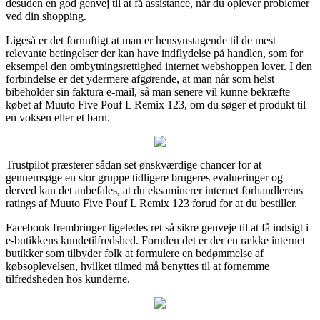
desuden en god genvej til at få assistance, når du oplever problemer
ved din shopping.
Ligeså er det fornuftigt at man er hensynstagende til de mest
relevante betingelser der kan have indflydelse på handlen, som for
eksempel den ombytningsrettighed internet webshoppen lover. I den
forbindelse er det ydermere afgørende, at man når som helst
bibeholder sin faktura e-mail, så man senere vil kunne bekræfte
købet af Muuto Five Pouf L Remix 123, om du søger et produkt til
en voksen eller et barn.
Trustpilot præsterer sådan set ønskværdige chancer for at
gennemsøge en stor gruppe tidligere brugeres evalueringer og
derved kan det anbefales, at du eksaminerer internet forhandlerens
ratings af Muuto Five Pouf L Remix 123 forud for at du bestiller.
Facebook frembringer ligeledes ret så sikre genveje til at få indsigt i
e-butikkens kundetilfredshed. Foruden det er der en række internet
butikker som tilbyder folk at formulere en bedømmelse af
købsoplevelsen, hvilket tilmed må benyttes til at fornemme
tilfredsheden hos kunderne.