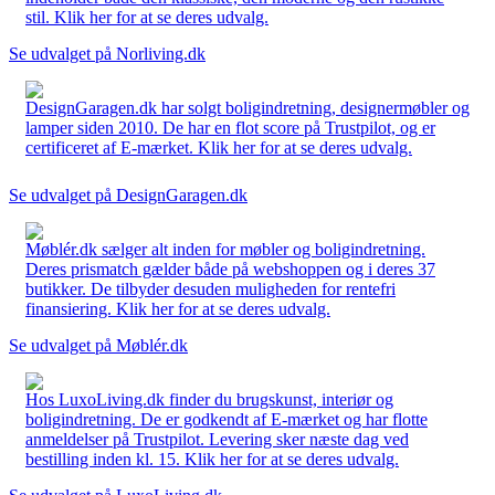
stil. Klik her for at se deres udvalg.
Se udvalget på Norliving.dk
DesignGaragen.dk har solgt boligindretning, designermøbler og
lamper siden 2010. De har en flot score på Trustpilot, og er
certificeret af E-mærket. Klik her for at se deres udvalg.
Se udvalget på DesignGaragen.dk
Møblér.dk sælger alt inden for møbler og boligindretning.
Deres prismatch gælder både på webshoppen og i deres 37
butikker. De tilbyder desuden muligheden for rentefri
finansiering. Klik her for at se deres udvalg.
Se udvalget på Møblér.dk
Hos LuxoLiving.dk finder du brugskunst, interiør og
boligindretning. De er godkendt af E-mærket og har flotte
anmeldelser på Trustpilot. Levering sker næste dag ved
bestilling inden kl. 15. Klik her for at se deres udvalg.