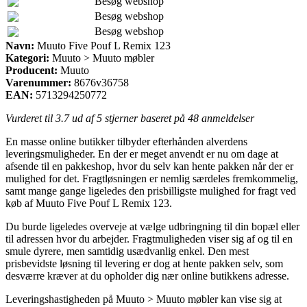
Besøg webshop
Besøg webshop
Besøg webshop
Navn:
Muuto Five Pouf L Remix 123
Kategori:
Muuto > Muuto møbler
Producent:
Muuto
Varenummer:
8676v36758
EAN:
5713294250772
Vurderet til
3.7
ud af 5 stjerner baseret på
48
anmeldelser
En masse online butikker tilbyder efterhånden alverdens
leveringsmuligheder. En der er meget anvendt er nu om dage at
afsende til en pakkeshop, hvor du selv kan hente pakken når der er
mulighed for det. Fragtløsningen er nemlig særdeles fremkommelig,
samt mange gange ligeledes den prisbilligste mulighed for fragt ved
køb af Muuto Five Pouf L Remix 123.
Du burde ligeledes overveje at vælge udbringning til din bopæl eller
til adressen hvor du arbejder. Fragtmuligheden viser sig af og til en
smule dyrere, men samtidig usædvanlig enkel. Den mest
prisbevidste løsning til levering er dog at hente pakken selv, som
desværre kræver at du opholder dig nær online butikkens adresse.
Leveringshastigheden på Muuto > Muuto møbler kan vise sig at