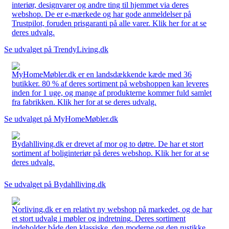
interiør, designvarer og andre ting til hjemmet via deres
webshop. De er e-mærkede og har gode anmeldelser på
Trustpilot, foruden prisgaranti på alle varer. Klik her for at se
deres udvalg.
Se udvalget på TrendyLiving.dk
MyHomeMøbler.dk er en landsdækkende kæde med 36
butikker. 80 % af deres sortiment på webshoppen kan leveres
inden for 1 uge, og mange af produkterne kommer fuld samlet
fra fabrikken. Klik her for at se deres udvalg.
Se udvalget på MyHomeMøbler.dk
Bydahlliving.dk er drevet af mor og to døtre. De har et stort
sortiment af boliginteriør på deres webshop. Klik her for at se
deres udvalg.
Se udvalget på Bydahlliving.dk
Norliving.dk er en relativt ny webshop på markedet, og de har
et stort udvalg i møbler og indretning. Deres sortiment
indeholder både den klassiske, den moderne og den rustikke