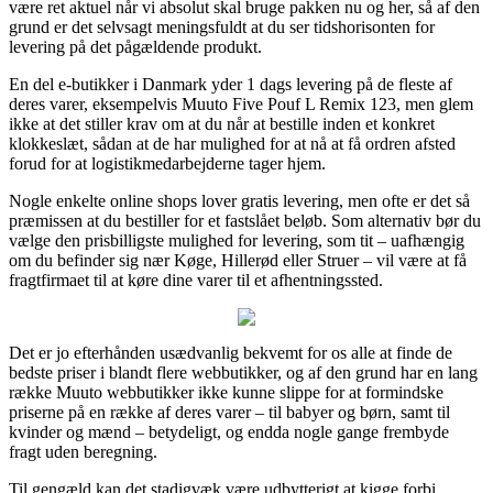
være ret aktuel når vi absolut skal bruge pakken nu og her, så af den
grund er det selvsagt meningsfuldt at du ser tidshorisonten for
levering på det pågældende produkt.
En del e-butikker i Danmark yder 1 dags levering på de fleste af
deres varer, eksempelvis Muuto Five Pouf L Remix 123, men glem
ikke at det stiller krav om at du når at bestille inden et konkret
klokkeslæt, sådan at de har mulighed for at nå at få ordren afsted
forud for at logistikmedarbejderne tager hjem.
Nogle enkelte online shops lover gratis levering, men ofte er det så
præmissen at du bestiller for et fastslået beløb. Som alternativ bør du
vælge den prisbilligste mulighed for levering, som tit – uafhængig
om du befinder sig nær Køge, Hillerød eller Struer – vil være at få
fragtfirmaet til at køre dine varer til et afhentningssted.
Det er jo efterhånden usædvanlig bekvemt for os alle at finde de
bedste priser i blandt flere webbutikker, og af den grund har en lang
række Muuto webbutikker ikke kunne slippe for at formindske
priserne på en række af deres varer – til babyer og børn, samt til
kvinder og mænd – betydeligt, og endda nogle gange frembyde
fragt uden beregning.
Til gengæld kan det stadigvæk være udbytterigt at kigge forbi