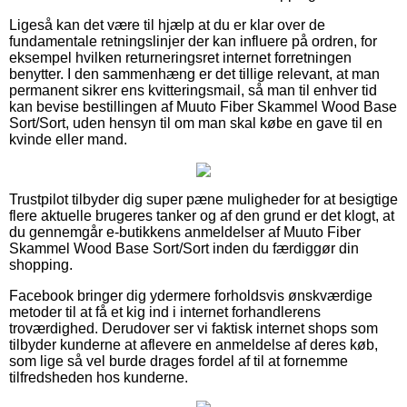
Ligeså kan det være til hjælp at du er klar over de
fundamentale retningslinjer der kan influere på ordren, for
eksempel hvilken returneringsret internet forretningen
benytter. I den sammenhæng er det tillige relevant, at man
permanent sikrer ens kvitteringsmail, så man til enhver tid
kan bevise bestillingen af Muuto Fiber Skammel Wood Base
Sort/Sort, uden hensyn til om man skal købe en gave til en
kvinde eller mand.
Trustpilot tilbyder dig super pæne muligheder for at besigtige
flere aktuelle brugeres tanker og af den grund er det klogt, at
du gennemgår e-butikkens anmeldelser af Muuto Fiber
Skammel Wood Base Sort/Sort inden du færdiggør din
shopping.
Facebook bringer dig ydermere forholdsvis ønskværdige
metoder til at få et kig ind i internet forhandlerens
troværdighed. Derudover ser vi faktisk internet shops som
tilbyder kunderne at aflevere en anmeldelse af deres køb,
som lige så vel burde drages fordel af til at fornemme
tilfredsheden hos kunderne.