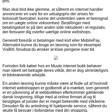
pris.
Man skal blot ikke glemme, at såfremt en internet handler
annoncerer en vare for en udsalgspris der anses for
kolossalt favorabel, kunne det undertiden være et faresignal
om en uægte online virksomhed. Bestillinger med
betalingskort er på den anden side inkluderet i et regulativ,
der forsvarer dig overfor uærlige online webshops.
Generelt foreslår vi betalinger med kort eller MobilePay.
Alternativt kunne du bruge en løsning som for eksempel
ViaBill, forudsat du ønsker at klare pengene over tid.
Forinden folk køber hos en Muuto internet butik behøver
man ideelt set betragte deres vilkår, det er dog almindeligvis
et tidskrævende arbejde.
En anden løsning kunne måske være at finde ud af hvorvidt
internet webshoppen er godkendt af e-mærket, som generelt
er en påvisning af at webbutikken efterkommer gældende
dansk lovgivning, tillige med at online firmaet af og til
besigtiges af jurister der er meget bekendte med vilkårene.
Desuden får du anledning til hjælpende service, såfremt du
skulle få besvær i forbindelse med din shopping.