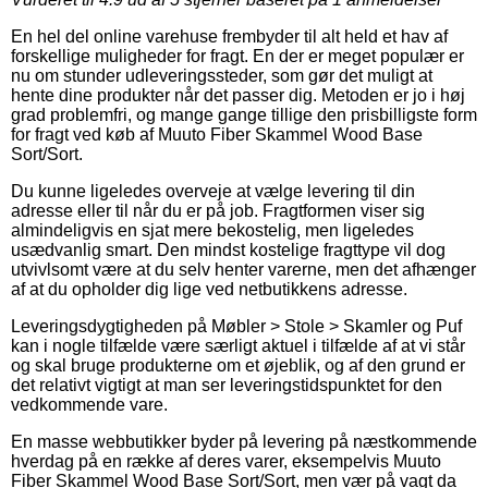
En hel del online varehuse frembyder til alt held et hav af
forskellige muligheder for fragt. En der er meget populær er
nu om stunder udleveringssteder, som gør det muligt at
hente dine produkter når det passer dig. Metoden er jo i høj
grad problemfri, og mange gange tillige den prisbilligste form
for fragt ved køb af Muuto Fiber Skammel Wood Base
Sort/Sort.
Du kunne ligeledes overveje at vælge levering til din
adresse eller til når du er på job. Fragtformen viser sig
almindeligvis en sjat mere bekostelig, men ligeledes
usædvanlig smart. Den mindst kostelige fragttype vil dog
utvivlsomt være at du selv henter varerne, men det afhænger
af at du opholder dig lige ved netbutikkens adresse.
Leveringsdygtigheden på Møbler > Stole > Skamler og Puf
kan i nogle tilfælde være særligt aktuel i tilfælde af at vi står
og skal bruge produkterne om et øjeblik, og af den grund er
det relativt vigtigt at man ser leveringstidspunktet for den
vedkommende vare.
En masse webbutikker byder på levering på næstkommende
hverdag på en række af deres varer, eksempelvis Muuto
Fiber Skammel Wood Base Sort/Sort, men vær på vagt da