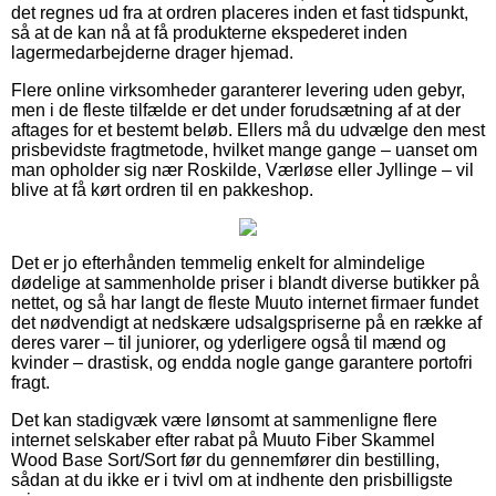
det regnes ud fra at ordren placeres inden et fast tidspunkt,
så at de kan nå at få produkterne ekspederet inden
lagermedarbejderne drager hjemad.
Flere online virksomheder garanterer levering uden gebyr,
men i de fleste tilfælde er det under forudsætning af at der
aftages for et bestemt beløb. Ellers må du udvælge den mest
prisbevidste fragtmetode, hvilket mange gange – uanset om
man opholder sig nær Roskilde, Værløse eller Jyllinge – vil
blive at få kørt ordren til en pakkeshop.
Det er jo efterhånden temmelig enkelt for almindelige
dødelige at sammenholde priser i blandt diverse butikker på
nettet, og så har langt de fleste Muuto internet firmaer fundet
det nødvendigt at nedskære udsalgspriserne på en række af
deres varer – til juniorer, og yderligere også til mænd og
kvinder – drastisk, og endda nogle gange garantere portofri
fragt.
Det kan stadigvæk være lønsomt at sammenligne flere
internet selskaber efter rabat på Muuto Fiber Skammel
Wood Base Sort/Sort før du gennemfører din bestilling,
sådan at du ikke er i tvivl om at indhente den prisbilligste