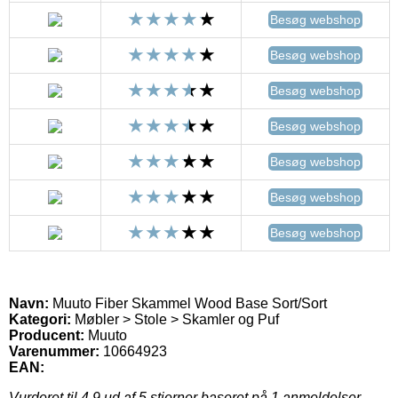
Besøg webshop
Besøg webshop
Besøg webshop
Besøg webshop
Besøg webshop
Besøg webshop
Besøg webshop
Navn:
Muuto Fiber Skammel Wood Base Sort/Sort
Kategori:
Møbler > Stole > Skamler og Puf
Producent:
Muuto
Varenummer:
10664923
EAN:
Vurderet til
4.9
ud af 5 stjerner baseret på
1
anmeldelser