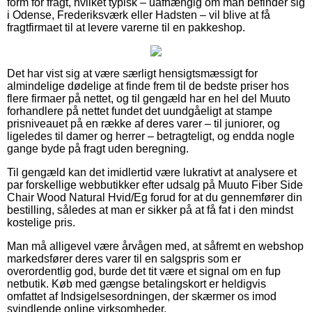
form for fragt, hvilket typisk – uafhængig om man befinder sig
i Odense, Frederiksværk eller Hadsten – vil blive at få
fragtfirmaet til at levere varerne til en pakkeshop.
Det har vist sig at være særligt hensigtsmæssigt for
almindelige dødelige at finde frem til de bedste priser hos
flere firmaer på nettet, og til gengæld har en hel del Muuto
forhandlere på nettet fundet det uundgåeligt at stampe
prisniveauet på en række af deres varer – til juniorer, og
ligeledes til damer og herrer – betragteligt, og endda nogle
gange byde på fragt uden beregning.
Til gengæld kan det imidlertid være lukrativt at analysere et
par forskellige webbutikker efter udsalg på Muuto Fiber Side
Chair Wood Natural Hvid/Eg forud for at du gennemfører din
bestilling, således at man er sikker på at få fat i den mindst
kostelige pris.
Man må alligevel være årvågen med, at såfremt en webshop
markedsfører deres varer til en salgspris som er
overordentlig god, burde det tit være et signal om en fup
netbutik. Køb med gængse betalingskort er heldigvis
omfattet af Indsigelsesordningen, der skærmer os imod
svindlende online virksomheder.