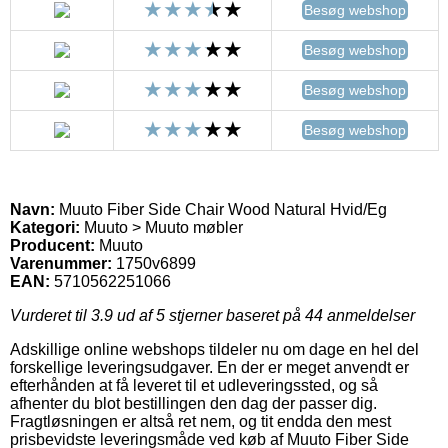
Besøg webshop
Besøg webshop
Besøg webshop
Besøg webshop
Navn:
Muuto Fiber Side Chair Wood Natural Hvid/Eg
Kategori:
Muuto > Muuto møbler
Producent:
Muuto
Varenummer:
1750v6899
EAN:
5710562251066
Vurderet til
3.9
ud af 5 stjerner baseret på
44
anmeldelser
Adskillige online webshops tildeler nu om dage en hel del
forskellige leveringsudgaver. En der er meget anvendt er
efterhånden at få leveret til et udleveringssted, og så
afhenter du blot bestillingen den dag der passer dig.
Fragtløsningen er altså ret nem, og tit endda den mest
prisbevidste leveringsmåde ved køb af Muuto Fiber Side