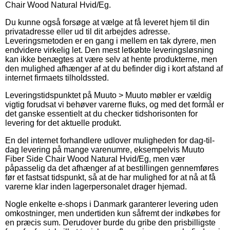
Chair Wood Natural Hvid/Eg.
Du kunne også forsøge at vælge at få leveret hjem til din
privatadresse eller ud til dit arbejdes adresse.
Leveringsmetoden er en gang i mellem en tak dyrere, men
endvidere virkelig let. Den mest letkøbte leveringsløsning
kan ikke benægtes at være selv at hente produkterne, men
den mulighed afhænger af at du befinder dig i kort afstand af
internet firmaets tilholdssted.
Leveringstidspunktet på Muuto > Muuto møbler er vældig
vigtig forudsat vi behøver varerne fluks, og med det formål er
det ganske essentielt at du checker tidshorisonten for
levering for det aktuelle produkt.
En del internet forhandlere udlover muligheden for dag-til-
dag levering på mange varenumre, eksempelvis Muuto
Fiber Side Chair Wood Natural Hvid/Eg, men vær
påpasselig da det afhænger af at bestillingen gennemføres
før et fastsat tidspunkt, så at de har mulighed for at nå at få
varerne klar inden lagerpersonalet drager hjemad.
Nogle enkelte e-shops i Danmark garanterer levering uden
omkostninger, men undertiden kun såfremt der indkøbes for
en præcis sum. Derudover burde du gribe den prisbilligste