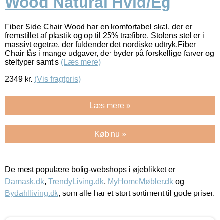
Wood Natural Hvid/Eg
Fiber Side Chair Wood har en komfortabel skal, der er
fremstillet af plastik og op til 25% træfibre. Stolens stel er i
massivt egetræ, der fuldender det nordiske udtryk.Fiber
Chair fås i mange udgaver, der byder på forskellige farver og
steltyper samt s
(Læs mere)
2349
kr.
(Vis fragtpris)
Læs mere »
Køb nu »
De mest populære bolig-webshops i øjeblikket er
Damask.dk
,
TrendyLiving.dk
,
MyHomeMøbler.dk
og
Bydahlliving.dk
, som alle har et stort sortiment til gode priser.