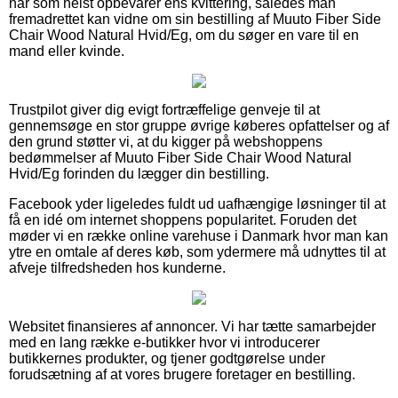
når som helst opbevarer ens kvittering, således man
fremadrettet kan vidne om sin bestilling af Muuto Fiber Side
Chair Wood Natural Hvid/Eg, om du søger en vare til en
mand eller kvinde.
Trustpilot giver dig evigt fortræffelige genveje til at
gennemsøge en stor gruppe øvrige køberes opfattelser og af
den grund støtter vi, at du kigger på webshoppens
bedømmelser af Muuto Fiber Side Chair Wood Natural
Hvid/Eg forinden du lægger din bestilling.
Facebook yder ligeledes fuldt ud uafhængige løsninger til at
få en idé om internet shoppens popularitet. Foruden det
møder vi en række online varehuse i Danmark hvor man kan
ytre en omtale af deres køb, som ydermere må udnyttes til at
afveje tilfredsheden hos kunderne.
Websitet finansieres af annoncer. Vi har tætte samarbejder
med en lang række e-butikker hvor vi introducerer
butikkernes produkter, og tjener godtgørelse under
forudsætning af at vores brugere foretager en bestilling.