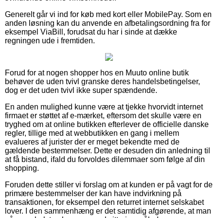
Generelt går vi ind for køb med kort eller MobilePay. Som en
anden løsning kan du anvende en afbetalingsordning fra for
eksempel ViaBill, forudsat du har i sinde at dække
regningen ude i fremtiden.
Forud for at nogen shopper hos en Muuto online butik
behøver de uden tvivl granske deres handelsbetingelser,
dog er det uden tvivl ikke super spændende.
En anden mulighed kunne være at tjekke hvorvidt internet
firmaet er støttet af e-mærket, eftersom det skulle være en
tryghed om at online butikken efterlever de officielle danske
regler, tillige med at webbutikken en gang i mellem
evalueres af jurister der er meget bekendte med de
gældende bestemmelser. Dette er desuden din anledning til
at få bistand, ifald du forvoldes dilemmaer som følge af din
shopping.
Foruden dette stiller vi forslag om at kunden er på vagt for de
primære bestemmelser der kan have indvirkning på
transaktionen, for eksempel den returret internet selskabet
lover. I den sammenhæng er det samtidig afgørende, at man