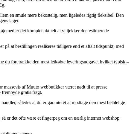
Eg.
ellem en smule mere bekostelig, men ligeledes rigtig fleksibel. Den
gens lager.
jemed er det komplet aktuelt at vi tjekker den estimerede
 at bestillingen realiseres tidligere end et aftalt tidspunkt, med
e du foretrække den mest letkøbte leveringsudgave, hvilket typisk –
har massevis af Muuto webbutikker været nødt til at presse
 frembyde gratis fragt.
 handler, således at du er garanteret at modtage den mest betalelige
, så er det ofte være et fingerpeg om en uærlig internet webshop.
betalingen senere.