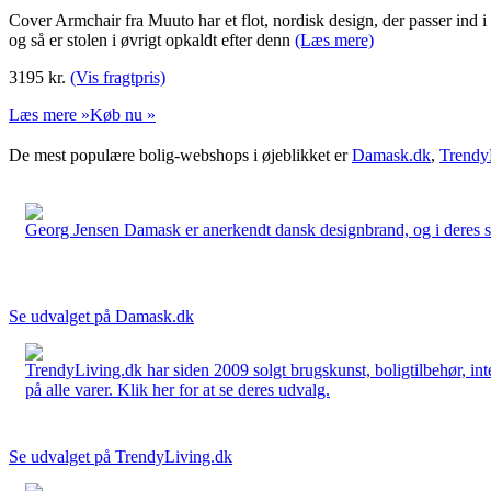
Cover Armchair fra Muuto har et flot, nordisk design, der passer ind i
og så er stolen i øvrigt opkaldt efter denn
(Læs mere)
3195
kr.
(Vis fragtpris)
Læs mere »
Køb nu »
De mest populære bolig-webshops i øjeblikket er
Damask.dk
,
Trendy
Georg Jensen Damask er anerkendt dansk designbrand, og i deres sort
Se udvalget på Damask.dk
TrendyLiving.dk har siden 2009 solgt brugskunst, boligtilbehør, int
på alle varer. Klik her for at se deres udvalg.
Se udvalget på TrendyLiving.dk