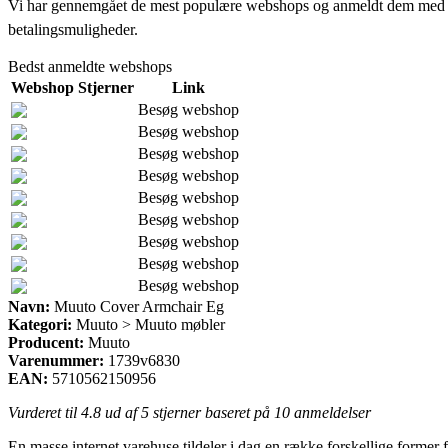
Vi har gennemgået de mest populære webshops og anmeldt dem med stjern
betalingsmuligheder.
Bedst anmeldte webshops
Webshop
Stjerner
Link
Besøg webshop
Besøg webshop
Besøg webshop
Besøg webshop
Besøg webshop
Besøg webshop
Besøg webshop
Besøg webshop
Besøg webshop
Navn:
Muuto Cover Armchair Eg
Kategori:
Muuto > Muuto møbler
Producent:
Muuto
Varenummer:
1739v6830
EAN:
5710562150956
Vurderet til
4.8
ud af 5 stjerner baseret på
10
anmeldelser
En masse internet varehuse tildeler i dag en række forskellige former fo