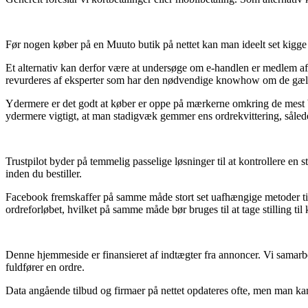
Før nogen køber på en Muuto butik på nettet kan man ideelt set kigge 
Et alternativ kan derfor være at undersøge om e-handlen er medlem a
revurderes af eksperter som har den nødvendige knowhow om de gældend
Ydermere er det godt at køber er oppe på mærkerne omkring de mest bety
ydermere vigtigt, at man stadigvæk gemmer ens ordrekvittering, såled
Trustpilot byder på temmelig passelige løsninger til at kontrollere en
inden du bestiller.
Facebook fremskaffer på samme måde stort set uafhængige metoder til
ordreforløbet, hvilket på samme måde bør bruges til at tage stilling til
Denne hjemmeside er finansieret af indtægter fra annoncer. Vi samarbe
fuldfører en ordre.
Data angående tilbud og firmaer på nettet opdateres ofte, men man kan 