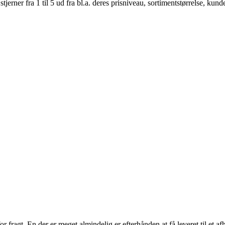
er fra 1 til 5 ud fra bl.a. deres prisniveau, sortimentstørrelse, kunde
r fragt. En der er meget almindelig er efterhånden at få leveret til et a