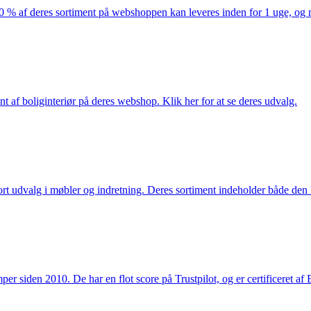
af deres sortiment på webshoppen kan leveres inden for 1 uge, og ma
nt af boliginteriør på deres webshop. Klik her for at se deres udvalg.
rt udvalg i møbler og indretning. Deres sortiment indeholder både den k
 siden 2010. De har en flot score på Trustpilot, og er certificeret af 