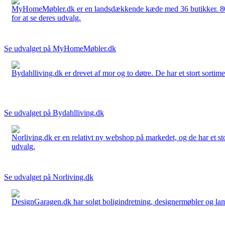
MyHomeMøbler.dk er en landsdækkende kæde med 36 butikker. 80 % 
for at se deres udvalg.
Se udvalget på MyHomeMøbler.dk
Bydahlliving.dk er drevet af mor og to døtre. De har et stort sortime
Se udvalget på Bydahlliving.dk
Norliving.dk er en relativt ny webshop på markedet, og de har et sto
udvalg.
Se udvalget på Norliving.dk
DesignGaragen.dk har solgt boligindretning, designermøbler og lamper