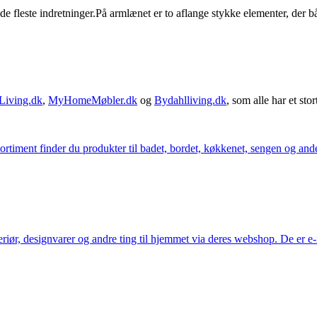
 de fleste indretninger.På armlænet er to aflange stykke elementer, der
Living.dk
,
MyHomeMøbler.dk
og
Bydahlliving.dk
, som alle har et stor
iment finder du produkter til badet, bordet, køkkenet, sengen og andet 
eriør, designvarer og andre ting til hjemmet via deres webshop. De er 