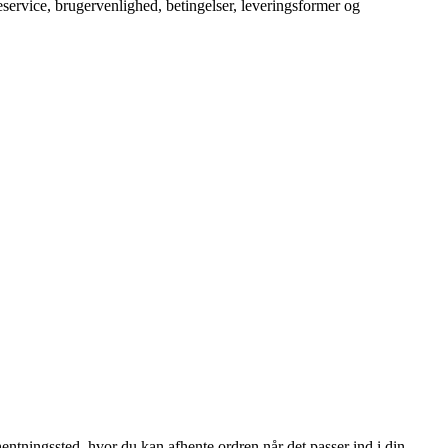
service, brugervenlighed, betingelser, leveringsformer og
fhentningssted, hvor du kan afhente ordren når det passer ind i din