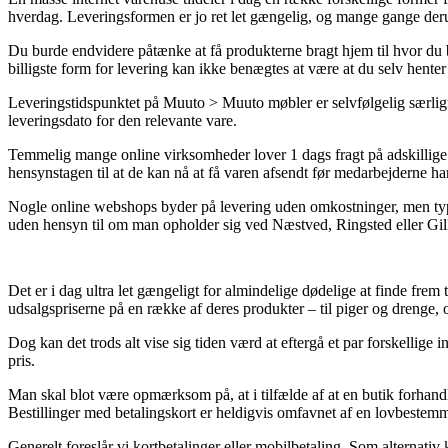
hverdag. Leveringsformen er jo ret let gængelig, og mange gange de
Du burde endvidere påtænke at få produkterne bragt hjem til hvor du bo
billigste form for levering kan ikke benægtes at være at du selv henter
Leveringstidspunktet på Muuto > Muuto møbler er selvfølgelig særligt
leveringsdato for den relevante vare.
Temmelig mange online virksomheder lover 1 dags fragt på adskillige v
hensynstagen til at de kan nå at få varen afsendt før medarbejderne har
Nogle online webshops byder på levering uden omkostninger, men typi
uden hensyn til om man opholder sig ved Næstved, Ringsted eller Gillele
Det er i dag ultra let gængeligt for almindelige dødelige at finde fre
udsalgspriserne på en række af deres produkter – til piger og drenge, 
Dog kan det trods alt vise sig tiden værd at eftergå et par forskellig
pris.
Man skal blot være opmærksom på, at i tilfælde af at en butik forhandl
Bestillinger med betalingskort er heldigvis omfavnet af en lovbestemm
Generelt foreslår vi kortbetalinger eller mobilbetaling. Som alternati