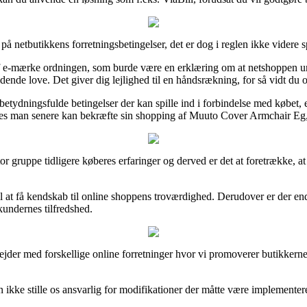
på netbutikkens forretningsbetingelser, det er dog i reglen ikke videre
f e-mærke ordningen, som burde være en erklæring om at netshoppen un
e love. Det giver dig lejlighed til en håndsrækning, for så vidt du o
dningsfulde betingelser der kan spille ind i forbindelse med købet, ekse
es man senere kan bekræfte sin shopping af Muuto Cover Armchair Eg, l
 stor gruppe tidligere køberes erfaringer og derved er det at foretrækk
 at få kendskab til online shoppens troværdighed. Derudover er der end
 kundernes tilfredshed.
jder med forskellige online forretninger hvor vi promoverer butikkerne
ikke stille os ansvarlig for modifikationer der måtte være implementere