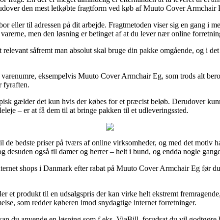
rudover den mest letkøbte fragtform ved køb af Muuto Cover Armchair 
r eller til adressen på dit arbejde. Fragtmetoden viser sig en gang i m
 varerne, men den løsning er betinget af at du lever nær online forretnin
 relevant såfremt man absolut skal bruge din pakke omgående, og i det ø
arenumre, eksempelvis Muuto Cover Armchair Eg, som trods alt beroer på
 fyraften.
sk gælder det kun hvis der købes for et præcist beløb. Derudover kunn
je – er at få dem til at bringe pakken til et udleveringssted.
m til de bedste priser på tværs af online virksomheder, og med det motiv 
og desuden også til damer og herrer – helt i bund, og endda nogle gange
e internet shops i Danmark efter rabat på Muuto Cover Armchair Eg før du
er et produkt til en udsalgspris der kan virke helt ekstremt fremragende
else, som redder køberen imod snydagtige internet forretninger.
v kan du anvende en løsning som f.eks. ViaBill, forudsat du vil godtgøre 