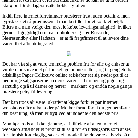
klargjort før de lageransatte holder fyraften.
Indtil flere internet forretninger præsterer fragt uden betaling, men
typisk er det så præmissen at man bestiller for et konkret beløb.
Ellers må man vælge den mest letkøbte leveringsmulighed, hvilket
gerne – ligegyldigt om man opholder sig nær Roskilde,
Nørresundby eller Hadsten – er at få fragtfirmaet til at levere dine
varer til et afhentningssted.
Det har vist sig at være temmelig problemfrit for alle og enhver at
vurdere prisniveauet på forskellige online outlets, og til gengæld har
adskillige Paper Collective online selskaber set sig nødsaget til at
nedbringe salgspriserne på deres varer – til drenge og piger, og
samtidig også til damer og herrer – markant, og endda nogle gange
præstere gebyrfri levering.
Det kan trods alt være lukrativt at kigge forbi et par internet
webshops efter rabatkoder på Mother forud for at du gennemfører
din bestilling, så man er tryg ved at indhente den bedste pris.
Man bør trods alt ikke glemme, at i tilfælde af at en internet
webshop afhænder et produkt til salg for en udsalgspris som anses
for utopisk fordelagtig, så er det i nogle tilfælde være et bevis på en