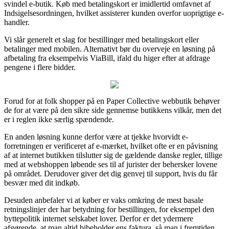
svindel e-butik. Køb med betalingskort er imidlertid omfavnet af
Indsigelsesordningen, hvilket assisterer kunden overfor uoprigtige e-
handler.
Vi slår generelt et slag for bestillinger med betalingskort eller
betalinger med mobilen. Alternativt bør du overveje en løsning på
afbetaling fra eksempelvis ViaBill, ifald du higer efter at afdrage
pengene i flere bidder.
Forud for at folk shopper på en Paper Collective webbutik behøver
de for at være på den sikre side gennemse butikkens vilkår, men det
er i reglen ikke særlig spændende.
En anden løsning kunne derfor være at tjekke hvorvidt e-
forretningen er verificeret af e-mærket, hvilket ofte er en påvisning
af at internet butikken tilslutter sig de gældende danske regler, tillige
med at webshoppen løbende ses til af jurister der behersker lovene
på området. Derudover giver det dig genvej til support, hvis du får
besvær med dit indkøb.
Desuden anbefaler vi at køber er vaks omkring de mest basale
retningslinjer der har betydning for bestillingen, for eksempel den
byttepolitik internet selskabet lover. Derfor er det ydermere
afgørende, at man altid bibeholder ens faktura, så man i fremtiden