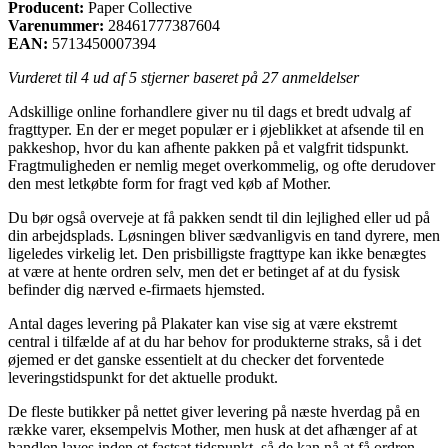
Producent:
Paper Collective
Varenummer:
28461777387604
EAN:
5713450007394
Vurderet til
4
ud af 5 stjerner baseret på
27
anmeldelser
Adskillige online forhandlere giver nu til dags et bredt udvalg af
fragttyper. En der er meget populær er i øjeblikket at afsende til en
pakkeshop, hvor du kan afhente pakken på et valgfrit tidspunkt.
Fragtmuligheden er nemlig meget overkommelig, og ofte derudover
den mest letkøbte form for fragt ved køb af Mother.
Du bør også overveje at få pakken sendt til din lejlighed eller ud på
din arbejdsplads. Løsningen bliver sædvanligvis en tand dyrere, men
ligeledes virkelig let. Den prisbilligste fragttype kan ikke benægtes
at være at hente ordren selv, men det er betinget af at du fysisk
befinder dig nærved e-firmaets hjemsted.
Antal dages levering på Plakater kan vise sig at være ekstremt
central i tilfælde af at du har behov for produkterne straks, så i det
øjemed er det ganske essentielt at du checker det forventede
leveringstidspunkt for det aktuelle produkt.
De fleste butikker på nettet giver levering på næste hverdag på en
række varer, eksempelvis Mother, men husk at det afhænger af at
handlen laves inden et fastsat tidspunkt, så de kan nå at få ordren