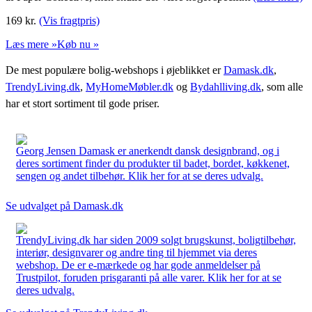
169
kr.
(Vis fragtpris)
Læs mere »
Køb nu »
De mest populære bolig-webshops i øjeblikket er
Damask.dk
,
TrendyLiving.dk
,
MyHomeMøbler.dk
og
Bydahlliving.dk
, som alle
har et stort sortiment til gode priser.
Georg Jensen Damask er anerkendt dansk designbrand, og i
deres sortiment finder du produkter til badet, bordet, køkkenet,
sengen og andet tilbehør. Klik her for at se deres udvalg.
Se udvalget på Damask.dk
TrendyLiving.dk har siden 2009 solgt brugskunst, boligtilbehør,
interiør, designvarer og andre ting til hjemmet via deres
webshop. De er e-mærkede og har gode anmeldelser på
Trustpilot, foruden prisgaranti på alle varer. Klik her for at se
deres udvalg.