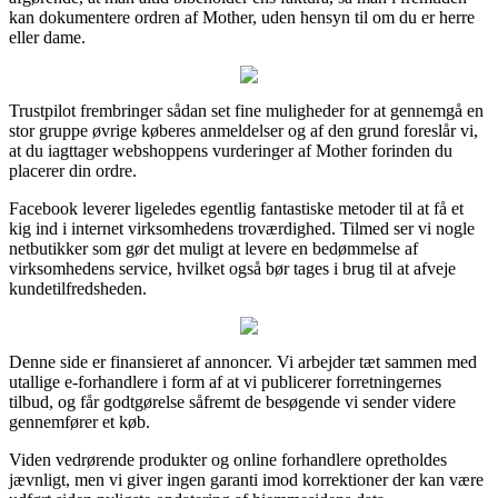
kan dokumentere ordren af Mother, uden hensyn til om du er herre
eller dame.
Trustpilot frembringer sådan set fine muligheder for at gennemgå en
stor gruppe øvrige køberes anmeldelser og af den grund foreslår vi,
at du iagttager webshoppens vurderinger af Mother forinden du
placerer din ordre.
Facebook leverer ligeledes egentlig fantastiske metoder til at få et
kig ind i internet virksomhedens troværdighed. Tilmed ser vi nogle
netbutikker som gør det muligt at levere en bedømmelse af
virksomhedens service, hvilket også bør tages i brug til at afveje
kundetilfredsheden.
Denne side er finansieret af annoncer. Vi arbejder tæt sammen med
utallige e-forhandlere i form af at vi publicerer forretningernes
tilbud, og får godtgørelse såfremt de besøgende vi sender videre
gennemfører et køb.
Viden vedrørende produkter og online forhandlere opretholdes
jævnligt, men vi giver ingen garanti imod korrektioner der kan være