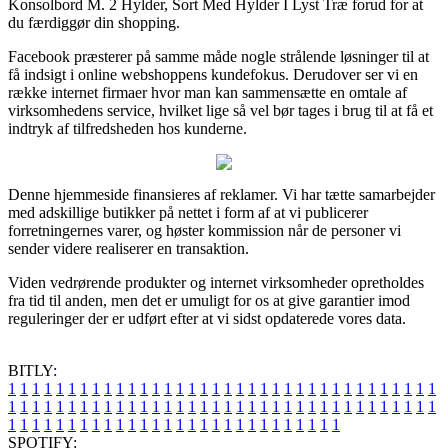
Konsolbord M. 2 Hylder, Sort Med Hylder I Lyst Træ forud for at
du færdiggør din shopping.
Facebook præsterer på samme måde nogle strålende løsninger til at
få indsigt i online webshoppens kundefokus. Derudover ser vi en
række internet firmaer hvor man kan sammensætte en omtale af
virksomhedens service, hvilket lige så vel bør tages i brug til at få et
indtryk af tilfredsheden hos kunderne.
Denne hjemmeside finansieres af reklamer. Vi har tætte samarbejder
med adskillige butikker på nettet i form af at vi publicerer
forretningernes varer, og høster kommission når de personer vi
sender videre realiserer en transaktion.
Viden vedrørende produkter og internet virksomheder opretholdes
fra tid til anden, men det er umuligt for os at give garantier imod
reguleringer der er udført efter at vi sidst opdaterede vores data.
BITLY:
1
1
1
1
1
1
1
1
1
1
1
1
1
1
1
1
1
1
1
1
1
1
1
1
1
1
1
1
1
1
1
1
1
1
1
1
1
1
1
1
1
1
1
1
1
1
1
1
1
1
1
1
1
1
1
1
1
1
1
1
1
1
1
1
1
1
1
1
1
1
1
1
1
1
1
1
1
1
1
1
1
1
1
1
1
1
1
1
1
1
1
1
1
1
1
1
1
1
1
1
SPOTIFY: