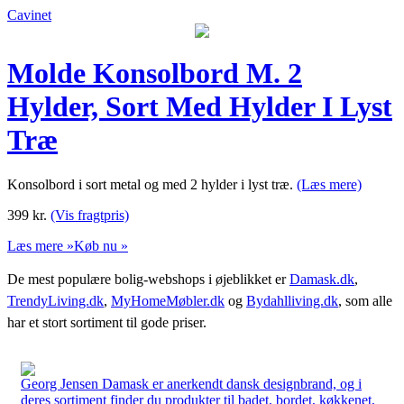
Cavinet
Molde Konsolbord M. 2
Hylder, Sort Med Hylder I Lyst
Træ
Konsolbord i sort metal og med 2 hylder i lyst træ.
(Læs mere)
399
kr.
(Vis fragtpris)
Læs mere »
Køb nu »
De mest populære bolig-webshops i øjeblikket er
Damask.dk
,
TrendyLiving.dk
,
MyHomeMøbler.dk
og
Bydahlliving.dk
, som alle
har et stort sortiment til gode priser.
Georg Jensen Damask er anerkendt dansk designbrand, og i
deres sortiment finder du produkter til badet, bordet, køkkenet,