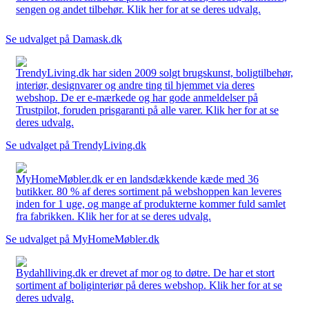
sengen og andet tilbehør. Klik her for at se deres udvalg.
Se udvalget på Damask.dk
TrendyLiving.dk har siden 2009 solgt brugskunst, boligtilbehør,
interiør, designvarer og andre ting til hjemmet via deres
webshop. De er e-mærkede og har gode anmeldelser på
Trustpilot, foruden prisgaranti på alle varer. Klik her for at se
deres udvalg.
Se udvalget på TrendyLiving.dk
MyHomeMøbler.dk er en landsdækkende kæde med 36
butikker. 80 % af deres sortiment på webshoppen kan leveres
inden for 1 uge, og mange af produkterne kommer fuld samlet
fra fabrikken. Klik her for at se deres udvalg.
Se udvalget på MyHomeMøbler.dk
Bydahlliving.dk er drevet af mor og to døtre. De har et stort
sortiment af boliginteriør på deres webshop. Klik her for at se
deres udvalg.