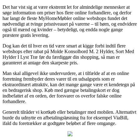
Det har vist sig at være ekstremt let for almindelige mennesker at
søge information om priser hos flere online forhandlere, og derfor
har langt de fleste MyHomeMøbler online webshops fundet det
nødvendigt at tvinge prisniveauet på varerne – til børn, og endvidere
også til mænd og kvinder – betydeligt, og endda nogle gange
præstere gratis levering.
Dog kan det til hver en tid være smart at kigge forbi indtil flere
webshops efter rabat på Molde Konsolbord M. 2 Hylder, Sort Med
Hylder I Lyst Træ før du færdiggør din shopping, så man er
garanteret at antage den skarpeste pris.
Man skal alligevel ikke undervurdere, at i tilfælde af at en online
forretning frembyder deres varer til en udsalgspris som er
ekstraordinært attraktiv, kan det mange gange være et kendetegn på
en bedragerisk shop. Køb med gængse betalingskort er dog
indbefattet af en orden, der forsvarer os overfor falske online
forhandlere.
Generelt tilråder vi kortkøb eller betalinger med mobilen. Alternativt
burde du udnytte en afbetalingsløsning fra for eksempel ViaBill,
ifald du foretrækker at godtgøre beløbet af flere omgange.