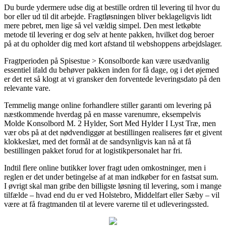
Du burde ydermere udse dig at bestille ordren til levering til hvor du
bor eller ud til dit arbejde. Fragtløsningen bliver beklageligvis lidt
mere pebret, men lige så vel vældig simpel. Den mest letkøbte
metode til levering er dog selv at hente pakken, hvilket dog beroer
på at du opholder dig med kort afstand til webshoppens arbejdslager.
Fragtperioden på Spisestue > Konsolborde kan være usædvanlig
essentiel ifald du behøver pakken inden for få dage, og i det øjemed
er det ret så klogt at vi gransker den forventede leveringsdato på den
relevante vare.
Temmelig mange online forhandlere stiller garanti om levering på
næstkommende hverdag på en masse varenumre, eksempelvis
Molde Konsolbord M. 2 Hylder, Sort Med Hylder I Lyst Træ, men
vær obs på at det nødvendiggør at bestillingen realiseres før et givent
klokkeslæt, med det formål at de sandsynligvis kan nå at få
bestillingen pakket forud for at logistikpersonalet har fri.
Indtil flere online butikker lover fragt uden omkostninger, men i
reglen er det under betingelse af at man indkøber for en fastsat sum.
I øvrigt skal man gribe den billigste løsning til levering, som i mange
tilfælde – hvad end du er ved Holstebro, Middelfart eller Sæby – vil
være at få fragtmanden til at levere varerne til et udleveringssted.