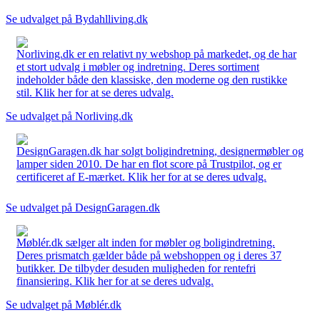
Se udvalget på Bydahlliving.dk
Norliving.dk er en relativt ny webshop på markedet, og de har
et stort udvalg i møbler og indretning. Deres sortiment
indeholder både den klassiske, den moderne og den rustikke
stil. Klik her for at se deres udvalg.
Se udvalget på Norliving.dk
DesignGaragen.dk har solgt boligindretning, designermøbler og
lamper siden 2010. De har en flot score på Trustpilot, og er
certificeret af E-mærket. Klik her for at se deres udvalg.
Se udvalget på DesignGaragen.dk
Møblér.dk sælger alt inden for møbler og boligindretning.
Deres prismatch gælder både på webshoppen og i deres 37
butikker. De tilbyder desuden muligheden for rentefri
finansiering. Klik her for at se deres udvalg.
Se udvalget på Møblér.dk