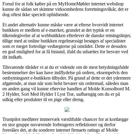
Forud for at folk køber på en MyHomeMøbler internet webshop
kunne de sådan set skimme virksomhedens forretningsvilkår, det er
dog oftest ikke specielt ophidsende.
Et andet alternativ kunne måske være at efterse hvorvidt internet
butikken er medlem af e-mærket, grundet at det typisk er en
tilkendegivelse af at webbutikken efterlever de danske retningslinjer,
tillige med at online butikken regelmæssigt besøges af specialister
som er meget fortrolige vedtægterne på området. Dette er desuden
en god mulighed for at få bistand, ifald du udsættes for besvær ved
dit indkøb.
Tilsvarende tilråder vi at du er vidende om de mest betydningsfulde
bestemmelser der kan have indflydelse på ordren, eksempelvis den
ombytningsret e-butikken tilbyder. På grund af dette er det ydermere
afgørende, at man når som helst bevarer sin ordremail, således man
en anden gang vil kunne eftervise handlen af Molde Konsolbord M.
2 Hylder, Sort Med Hylder I Lyst Træ, uafhængig om du er på
udkig efter produkter til en pige eller dreng.
Trustpilot medfører immervæk værdifulde chancer for at kortlægge
en stor gruppe nuværende forbrugeres reflektioner og derfor
foreslåes det, at du sonderer internet firmaets ratings af Molde