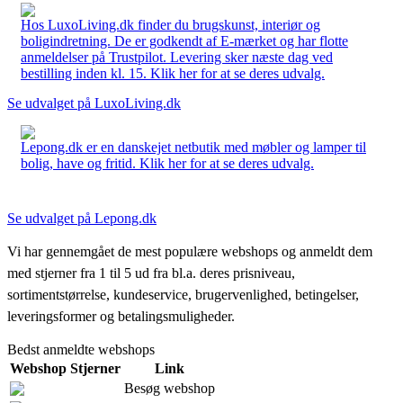
Hos LuxoLiving.dk finder du brugskunst, interiør og
boligindretning. De er godkendt af E-mærket og har flotte
anmeldelser på Trustpilot. Levering sker næste dag ved
bestilling inden kl. 15. Klik her for at se deres udvalg.
Se udvalget på LuxoLiving.dk
Lepong.dk er en danskejet netbutik med møbler og lamper til
bolig, have og fritid. Klik her for at se deres udvalg.
Se udvalget på Lepong.dk
Vi har gennemgået de mest populære webshops og anmeldt dem
med stjerner fra 1 til 5 ud fra bl.a. deres prisniveau,
sortimentstørrelse, kundeservice, brugervenlighed, betingelser,
leveringsformer og betalingsmuligheder.
Bedst anmeldte webshops
Webshop
Stjerner
Link
Besøg webshop