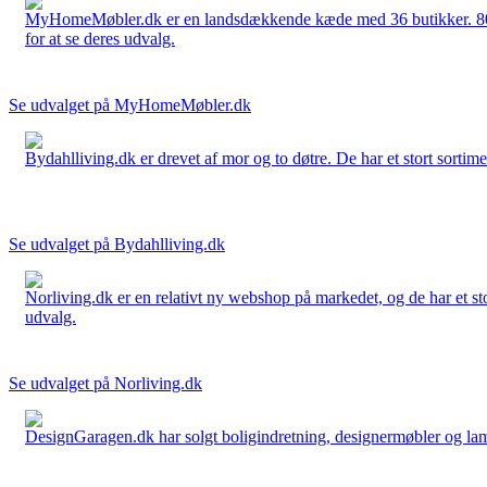
MyHomeMøbler.dk er en landsdækkende kæde med 36 butikker. 80 % 
for at se deres udvalg.
Se udvalget på MyHomeMøbler.dk
Bydahlliving.dk er drevet af mor og to døtre. De har et stort sortime
Se udvalget på Bydahlliving.dk
Norliving.dk er en relativt ny webshop på markedet, og de har et sto
udvalg.
Se udvalget på Norliving.dk
DesignGaragen.dk har solgt boligindretning, designermøbler og lamper