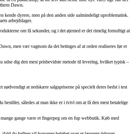
orthern Dawn.
te en kende dyrere, men på den anden side ualmindeligt uproblematisk.
aets arbejdslager.
dukterne om få sekunder, og i det øjemed er det rimelig fornuftigt at
Dawn, men vær vagtsom da det betinges af at orden realiseres før et
du udse dig den mest prisbevidste metode til levering, hvilket typisk –
det nødvendigt at nedskære salgspriserne på specielt deres bedst i test
bestiller, således at man ikke er i tvivl om at få den mest betalelige
r det mange gange være et fingerpeg om en fup webbutik. Køb med
 ifald du hellere vil honorere beløbet over et længere tidsrum.