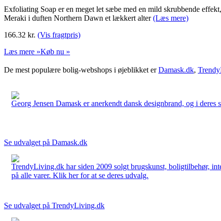
Exfoliating Soap er en meget let sæbe med en mild skrubbende effekt, 
Meraki i duften Northern Dawn et lækkert alter
(Læs mere)
166.32
kr.
(Vis fragtpris)
Læs mere »
Køb nu »
De mest populære bolig-webshops i øjeblikket er
Damask.dk
,
Trendy
Georg Jensen Damask er anerkendt dansk designbrand, og i deres sort
Se udvalget på Damask.dk
TrendyLiving.dk har siden 2009 solgt brugskunst, boligtilbehør, int
på alle varer. Klik her for at se deres udvalg.
Se udvalget på TrendyLiving.dk