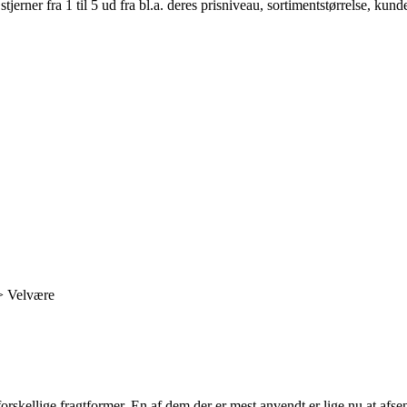
er fra 1 til 5 ud fra bl.a. deres prisniveau, sortimentstørrelse, kunde
> Velvære
orskellige fragtformer. En af dem der er mest anvendt er lige nu at afse