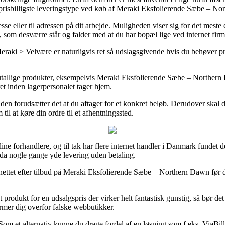
n prisbilligste leveringstype ved køb af Meraki Eksfolierende Sæbe – N
esse eller til adressen på dit arbejde. Muligheden viser sig for det mes
, som desværre står og falder med at du har bopæl lige ved internet firm
aki > Velvære er naturligvis ret så udslagsgivende hvis du behøver pro
å utallige produkter, eksempelvis Meraki Eksfolierende Sæbe – Northern 
et inden lagerpersonalet tager hjem.
tiden forudsætter det at du aftager for et konkret beløb. Derudover skal 
l at køre din ordre til et afhentningssted.
nline forhandlere, og til tak har flere internet handler i Danmark fundet 
da nogle gange yde levering uden betaling.
 nettet efter tilbud på Meraki Eksfolierende Sæbe – Northern Dawn før du 
et produkt for en udsalgspris der virker helt fantastisk gunstig, så bø
rmer dig overfor falske webbutikker.
Som et alternativ kunne du drage fordel af en løsning som f.eks. ViaBill,