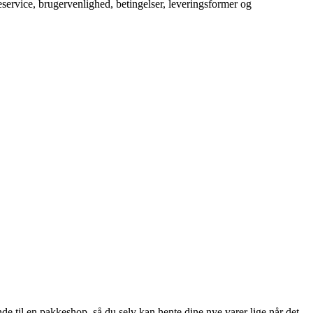
service, brugervenlighed, betingelser, leveringsformer og
nde til en pakkeshop, så du selv kan hente dine nye varer lige når det