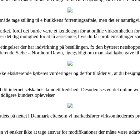
de tage stilling til e-butikkens forretningsaftale, men det er naturligvis
rket, fordi det burde være et kendetegn for at online virksomheden forst
 det dig mulighed for at få assistance, hvis du får problemstillinger so
etingelser der har indvirkning på bestillingen, fx den bytteret netshoppe
olierende Sæbe – Northern Dawn, ligegyldigt om man skal købe gave til
 række eksisterende køberes vurderinger og derfor tilråder vi, at du bes
 til internet selskabets kundetilfredshed. Desuden ses en del online w
tidligere kunders oplevelser.
utlets på nettet i Danmark eftersom vi markedsfører virksomhedernes p
 vi ønsker ikke at tage ansvar for modifikationer der måtte være udarbe