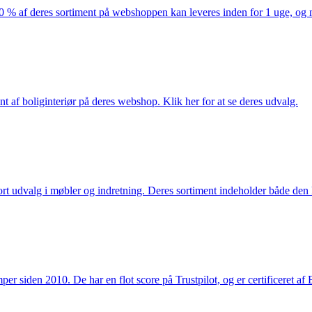
af deres sortiment på webshoppen kan leveres inden for 1 uge, og ma
nt af boliginteriør på deres webshop. Klik her for at se deres udvalg.
rt udvalg i møbler og indretning. Deres sortiment indeholder både den k
 siden 2010. De har en flot score på Trustpilot, og er certificeret af 