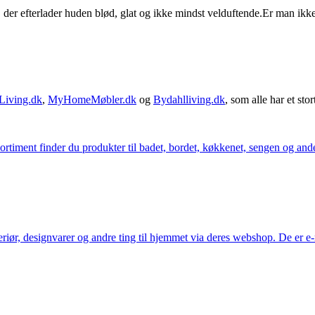
der efterlader huden blød, glat og ikke mindst velduftende.Er man ikke 
Living.dk
,
MyHomeMøbler.dk
og
Bydahlliving.dk
, som alle har et stor
iment finder du produkter til badet, bordet, køkkenet, sengen og andet 
eriør, designvarer og andre ting til hjemmet via deres webshop. De er 