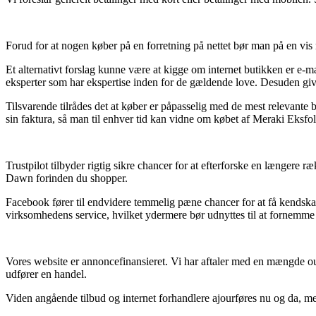
Forud for at nogen køber på en forretning på nettet bør man på en vis må
Et alternativt forslag kunne være at kigge om internet butikken er e-mæ
eksperter som har ekspertise inden for de gældende love. Desuden giver
Tilsvarende tilrådes det at køber er påpasselig med de mest relevante b
sin faktura, så man til enhver tid kan vidne om købet af Meraki Eksf
Trustpilot tilbyder rigtig sikre chancer for at efterforske en længere
Dawn forinden du shopper.
Facebook fører til endvidere temmelig pæne chancer for at få kendskab
virksomhedens service, hvilket ydermere bør udnyttes til at fornemme 
Vores website er annoncefinansieret. Vi har aftaler med en mængde o
udfører en handel.
Viden angående tilbud og internet forhandlere ajourføres nu og da, men