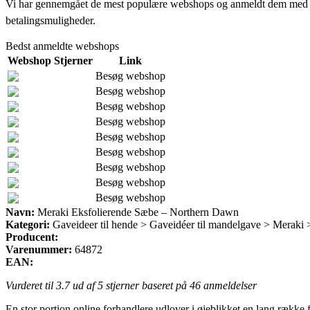
Vi har gennemgået de mest populære webshops og anmeldt dem med stjern
betalingsmuligheder.
Bedst anmeldte webshops
Webshop
Stjerner
Link
Besøg webshop
Besøg webshop
Besøg webshop
Besøg webshop
Besøg webshop
Besøg webshop
Besøg webshop
Besøg webshop
Besøg webshop
Navn:
Meraki Eksfolierende Sæbe – Northern Dawn
Kategori:
Gaveideer til hende > Gaveidéer til mandelgave > Meraki 
Producent:
Varenummer:
64872
EAN:
Vurderet til
3.7
ud af 5 stjerner baseret på
46
anmeldelser
En stor portion online forhandlere udlover i øjeblikket en lang række f