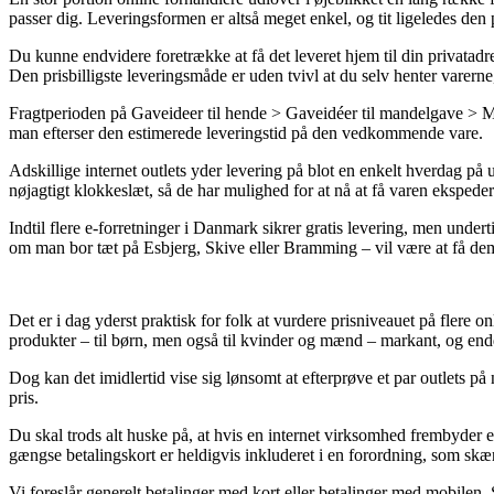
passer dig. Leveringsformen er altså meget enkel, og tit ligeledes de
Du kunne endvidere foretrække at få det leveret hjem til din privatadr
Den prisbilligste leveringsmåde er uden tvivl at du selv henter varerne
Fragtperioden på Gaveideer til hende > Gaveidéer til mandelgave > Mer
man efterser den estimerede leveringstid på den vedkommende vare.
Adskillige internet outlets yder levering på blot en enkelt hverdag p
nøjagtigt klokkeslæt, så de har mulighed for at nå at få varen ekspeder
Indtil flere e-forretninger i Danmark sikrer gratis levering, men under
om man bor tæt på Esbjerg, Skive eller Bramming – vil være at få dem ti
Det er i dag yderst praktisk for folk at vurdere prisniveauet på flere o
produkter – til børn, men også til kvinder og mænd – markant, og end
Dog kan det imidlertid vise sig lønsomt at efterprøve et par outlets på
pris.
Du skal trods alt huske på, at hvis en internet virksomhed frembyder 
gængse betalingskort er heldigvis inkluderet i en forordning, som skæ
Vi foreslår generelt betalinger med kort eller betalinger med mobilen. 