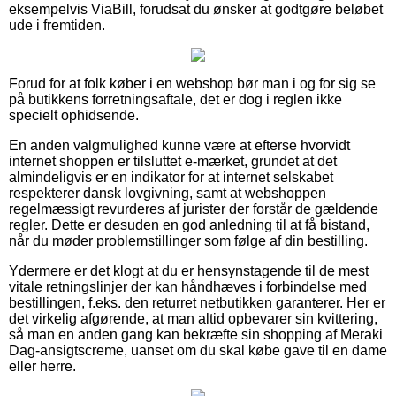
eksempelvis ViaBill, forudsat du ønsker at godtgøre beløbet
ude i fremtiden.
Forud for at folk køber i en webshop bør man i og for sig se
på butikkens forretningsaftale, det er dog i reglen ikke
specielt ophidsende.
En anden valgmulighed kunne være at efterse hvorvidt
internet shoppen er tilsluttet e-mærket, grundet at det
almindeligvis er en indikator for at internet selskabet
respekterer dansk lovgivning, samt at webshoppen
regelmæssigt revurderes af jurister der forstår de gældende
regler. Dette er desuden en god anledning til at få bistand,
når du møder problemstillinger som følge af din bestilling.
Ydermere er det klogt at du er hensynstagende til de mest
vitale retningslinjer der kan håndhæves i forbindelse med
bestillingen, f.eks. den returret netbutikken garanterer. Her er
det virkelig afgørende, at man altid opbevarer sin kvittering,
så man en anden gang kan bekræfte sin shopping af Meraki
Dag-ansigtscreme, uanset om du skal købe gave til en dame
eller herre.