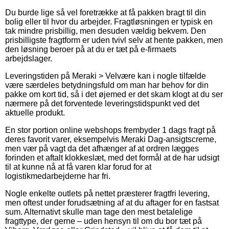
Du burde lige så vel foretrække at få pakken bragt til din
bolig eller til hvor du arbejder. Fragtløsningen er typisk en
tak mindre prisbillig, men desuden vældig bekvem. Den
prisbilligste fragtform er uden tvivl selv at hente pakken, men
den løsning beroer på at du er tæt på e-firmaets
arbejdslager.
Leveringstiden på Meraki > Velvære kan i nogle tilfælde
være særdeles betydningsfuld om man har behov for din
pakke om kort tid, så i det øjemed er det skam klogt at du ser
nærmere på det forventede leveringstidspunkt ved det
aktuelle produkt.
En stor portion online webshops frembyder 1 dags fragt på
deres favorit varer, eksempelvis Meraki Dag-ansigtscreme,
men vær på vagt da det afhænger af at ordren lægges
forinden et aftalt klokkeslæt, med det formål at de har udsigt
til at kunne nå at få varen klar forud for at
logistikmedarbejderne har fri.
Nogle enkelte outlets på nettet præsterer fragtfri levering,
men oftest under forudsætning af at du aftager for en fastsat
sum. Alternativt skulle man tage den mest betalelige
fragttype, der gerne – uden hensyn til om du bor tæt på