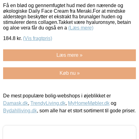
Få en blød og gennemfugtet hud med den nærende og
økologiske Daily Face Cream fra Meraki.For at mindske
alderstegn beskytter et ekstrakt fra brunalger huden og
stimulerer dens collagen.Takket være hyaluronsyre, betain
og aloe vera får du også en a
(Læs mere)
184.8
kr.
(Vis fragtpris)
Læs mere »
Køb nu »
De mest populære bolig-webshops i øjeblikket er
Damask.dk
,
TrendyLiving.dk
,
MyHomeMøbler.dk
og
Bydahlliving.dk
, som alle har et stort sortiment til gode priser.