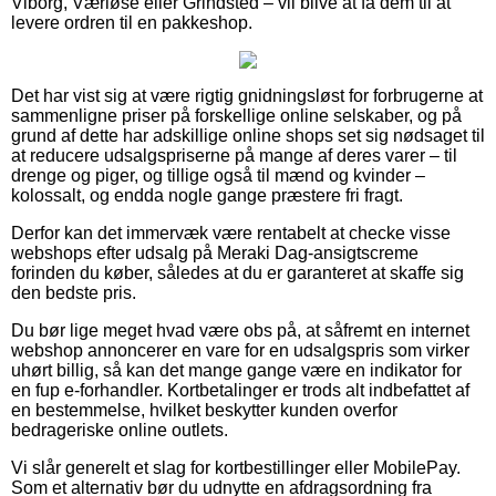
Viborg, Værløse eller Grindsted – vil blive at få dem til at
levere ordren til en pakkeshop.
Det har vist sig at være rigtig gnidningsløst for forbrugerne at
sammenligne priser på forskellige online selskaber, og på
grund af dette har adskillige online shops set sig nødsaget til
at reducere udsalgspriserne på mange af deres varer – til
drenge og piger, og tillige også til mænd og kvinder –
kolossalt, og endda nogle gange præstere fri fragt.
Derfor kan det immervæk være rentabelt at checke visse
webshops efter udsalg på Meraki Dag-ansigtscreme
forinden du køber, således at du er garanteret at skaffe sig
den bedste pris.
Du bør lige meget hvad være obs på, at såfremt en internet
webshop annoncerer en vare for en udsalgspris som virker
uhørt billig, så kan det mange gange være en indikator for
en fup e-forhandler. Kortbetalinger er trods alt indbefattet af
en bestemmelse, hvilket beskytter kunden overfor
bedrageriske online outlets.
Vi slår generelt et slag for kortbestillinger eller MobilePay.
Som et alternativ bør du udnytte en afdragsordning fra