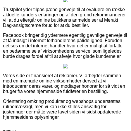
Trustpilot yder tilpas pæne genveje til at evaluere en række
aktuelle kunders erfaringer og af den grund rekommanderer
vi, at du eftergår online butikkens anmeldelser af Meraki
Dag-ansigtscreme forud for at du bestiller.
Facebook bringer dig ydermere egentlig gavnlige genveje til
at få indsigt i internet forhandlerens pålidelighed. Foruden
det ses en del internet handler hvor det er muligt at forfatte
en bedømmelse af virksomhedens service, som ligeledes
burde drages fordel af til at afveje hvor glade kunderne er.
Vores side er finansieret af reklamer. Vi arbejder sammen
med en mængde online virksomheder derved at vi
introducerer deres varer, og modtager honorar for så vidt en
bruger fra vores hjemmeside fuldfører en bestilling.
Orientering omkring produkter og webshops understøttes
rutinemæssigt, men vi kan ikke stilles ansvarlig for
justeringer der måtte være lavet siden vi sidst opdaterede
hjemmesidens oplysninger.