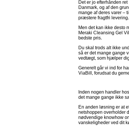
Det er jo efterhånden ret 
Danmark, og af den grund 
mange af deres varer – ti
præstere fragtfri levering.
Men det kan ikke desto m
Meraki Cleansing Gel Vil
bedste pris.
Du skal trods alt ikke und
så er det mange gange vær
vedtægt, som hjælper dig
Generelt går vi ind for h
ViaBill, forudsat du gern
Inden nogen handler hos
det mange gange ikke s
En anden løsning er at e
netshoppen overholder de 
nødvendige knowhow om v
vanskeligheder ved dit k