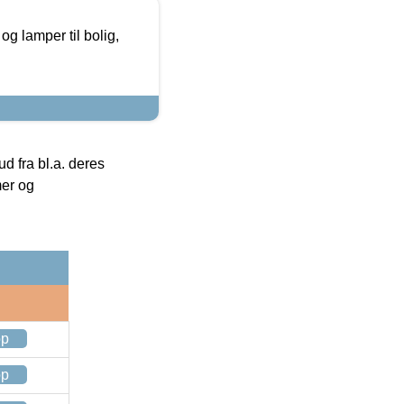
g lamper til bolig,
 fra bl.a. deres
mer og
op
op