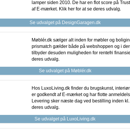
lamper siden 2010. De har en flot score på Trustpi
af E-mærket. Klik her for at se deres udvalg.
Se udvalget på DesignGaragen.dk
Møblér.dk sælger alt inden for møbler og boligi
prismatch gælder både på webshoppen og i dere
tilbyder desuden muligheden for rentefri finansier
deres udvalg.
Se udvalget på Møblér.dk
Hos LuxoLiving.dk finder du brugskunst, interiør
er godkendt af E-mærket og har flotte anmeldelse
Levering sker næste dag ved bestilling inden kl. 1
deres udvalg.
Se udvalget på LuxoLiving.dk