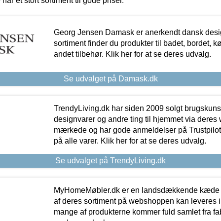
 har et stort sortiment til gode priser.
Georg Jensen Damask er anerkendt dansk desig
sortiment finder du produkter til badet, bordet, 
andet tilbehør. Klik her for at se deres udvalg.
Se udvalget på Damask.dk
TrendyLiving.dk har siden 2009 solgt brugskunst, 
designvarer og andre ting til hjemmet via deres
mærkede og har gode anmeldelser på Trustpilot,
på alle varer. Klik her for at se deres udvalg.
Se udvalget på TrendyLiving.dk
MyHomeMøbler.dk er en landsdækkende kæde m
af deres sortiment på webshoppen kan leveres i
mange af produkterne kommer fuld samlet fra fabr