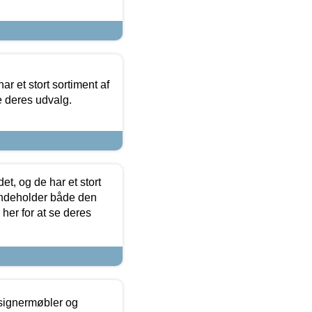
ar et stort sortiment af
e deres udvalg.
t, og de har et stort
 indeholder både den
 her for at se deres
esignermøbler og