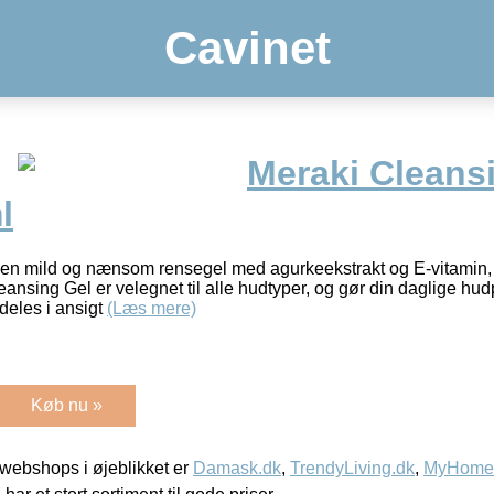
Cavinet
Meraki Cleansi
l
en mild og nænsom rensegel med agurkeekstrakt og E-vitamin, d
eansing Gel er velegnet til alle hudtyper, og gør din daglige hudp
deles i ansigt
(Læs mere)
Køb nu »
webshops i øjeblikket er
Damask.dk
,
TrendyLiving.dk
,
MyHomeM