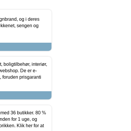
nbrand, og i deres
køkkenet, sengen og
boligtilbehør, interiør,
 webshop. De er e-
 foruden prisgaranti
ed 36 butikker. 80 %
nden for 1 uge, og
ikken. Klik her for at