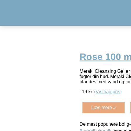
Rose 100 m
Meraki Cleansing Gel er 
fugter din hud. Meraki Cl
blandes med vand og for
119
kr.
(Vis fragtpris)
Læs mere »
De mest populære bolig-