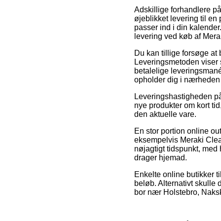
Adskillige forhandlere på
øjeblikket levering til en 
passer ind i din kalender
levering ved køb af Mera
Du kan tillige forsøge at b
Leveringsmetoden viser s
betalelige leveringsmané
opholder dig i nærheden 
Leveringshastigheden på L
nye produkter om kort tid
den aktuelle vare.
En stor portion online ou
eksempelvis Meraki Clean
nøjagtigt tidspunkt, med 
drager hjemad.
Enkelte online butikker ti
beløb. Alternativt skulle
bor nær Holstebro, Naksko