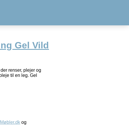
ng Gel Vild
er renser, plejer og
leje til en leg. Gel
øbler.dk
og