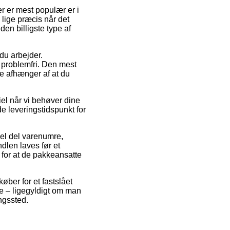
r er mest populær er i
e lige præcis når det
den billigste type af
 du arbejder.
 problemfri. Den mest
e afhænger af at du
iel når vi behøver dine
de leveringstidspunkt for
hel del varenumre,
dlen laves før et
 for at de pakkeansatte
køber for et fastslået
de – ligegyldigt om man
ingssted.