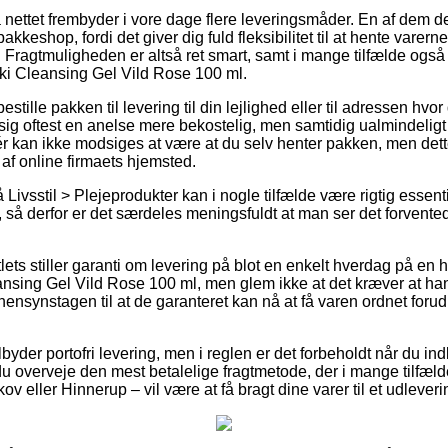
 nettet frembyder i vore dage flere leveringsmåder. En af dem de
pakkeshop, fordi det giver dig fuld fleksibilitet til at hente varern
. Fragtmuligheden er altså ret smart, samt i mange tilfælde også 
ki Cleansing Gel Vild Rose 100 ml.
estille pakken til levering til din lejlighed eller til adressen hvor
ig oftest en anelse mere bekostelig, men samtidig ualmindeligt
r kan ikke modsiges at være at du selv henter pakken, men dett
af online firmaets hjemsted.
ivsstil > Plejeprodukter kan i nogle tilfælde være rigtig essent
, så derfor er det særdeles meningsfuldt at man ser det forvente
tlets stiller garanti om levering på blot en enkelt hverdag på en 
sing Gel Vild Rose 100 ml, men glem ikke at det kræver at han
hensynstagen til at de garanteret kan nå at få varen ordnet forud
lbyder portofri levering, men i reglen er det forbeholdt når du ind
 du overveje den mest betalelige fragtmetode, der i mange tilfæl
v eller Hinnerup – vil være at få bragt dine varer til et udlever