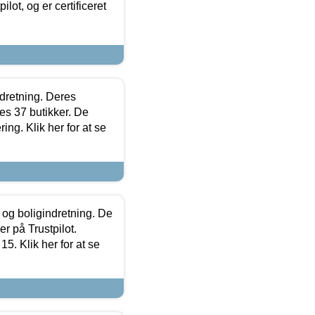
lot, og er certificeret
ndretning. Deres
s 37 butikker. De
ing. Klik her for at se
 og boligindretning. De
r på Trustpilot.
5. Klik her for at se