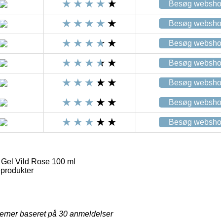
Besøg websh
Besøg websh
Besøg websh
Besøg websh
Besøg websh
Besøg websh
Besøg websh
Gel Vild Rose 100 ml
eprodukter
jerner baseret på
30
anmeldelser