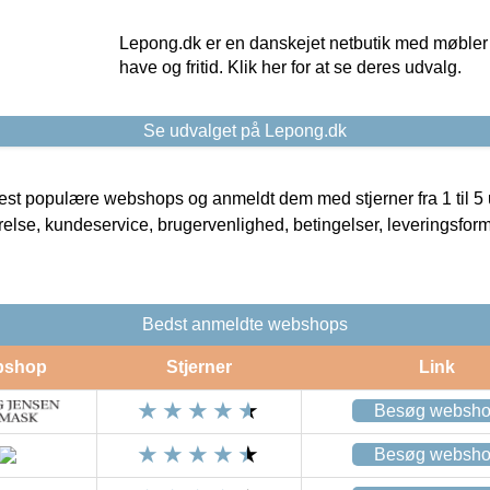
Lepong.dk er en danskejet netbutik med møbler o
have og fritid. Klik her for at se deres udvalg.
Se udvalget på Lepong.dk
t populære webshops og anmeldt dem med stjerner fra 1 til 5 ud
rrelse, kundeservice, brugervenlighed, betingelser, leveringsfor
Bedst anmeldte webshops
bshop
Stjerner
Link
Besøg websh
Besøg websh