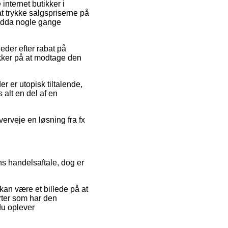
 internet butikker i
at trykke salgspriserne på
 endda nogle gange
eder efter rabat på
kker på at modtage den
er er utopisk tiltalende,
 alt en del af en
verveje en løsning fra fx
s handelsaftale, dog er
kan være et billede på at
rter som har den
du oplever