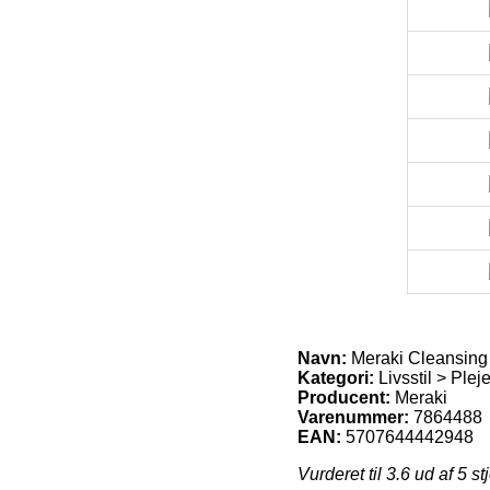
Navn:
Meraki Cleansing 
Kategori:
Livsstil > Plej
Producent:
Meraki
Varenummer:
7864488
EAN:
5707644442948
Vurderet til
3.6
ud af 5 st