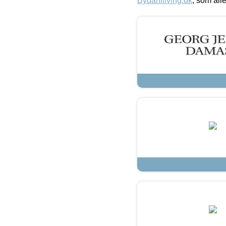
Bydahlliving.dk
, som alle