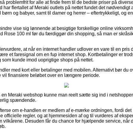
så problemfrit for alle at finde frem til de bedste priser på diverse
har flertallet af Meraki outlets på nettet fundet det nødvendigt 
l børn og babyer, samt til damer og herrer – eftertrykkeligt, og
indre vise sig lønnende at besigtige forskellige online virksomh
d Rose 100 ml før du færdiggør din shopping, så man er skråsi
ervurdere, at når en internet handler udlover en vare til en pris d
e et faresignal om en fup internet shop. Kortbetalinger er trods
 som kunde imod uoprigtige shops på nettet.
andler med kort eller betalinger med mobilen. Alternativt bør du o
e vil finansiere beløbet over en længere periode.
 en Meraki webshop kunne man reelt sætte sig ind i netshoppen
ærlig spændende.
fterse om e-handlen er medlem af e-mærke ordningen, fordi det 
officielle regler, og at hjemmesiden af og til vurderes af ekspe
ilkårene. Desuden får du chance for hjælpende service, når 
øb.