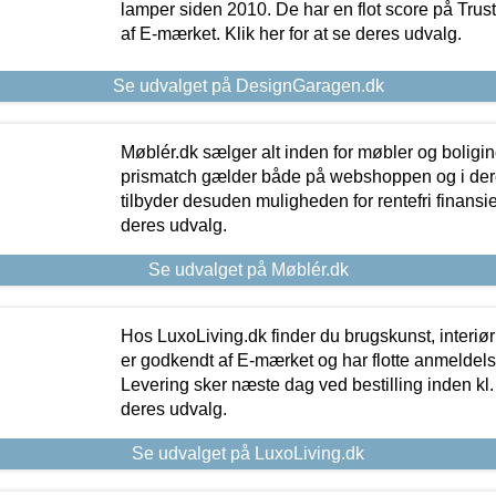
lamper siden 2010. De har en flot score på Trustpi
af E-mærket. Klik her for at se deres udvalg.
Se udvalget på DesignGaragen.dk
Møblér.dk sælger alt inden for møbler og boligi
prismatch gælder både på webshoppen og i dere
tilbyder desuden muligheden for rentefri finansier
deres udvalg.
Se udvalget på Møblér.dk
Hos LuxoLiving.dk finder du brugskunst, interiør
er godkendt af E-mærket og har flotte anmeldelse
Levering sker næste dag ved bestilling inden kl. 1
deres udvalg.
Se udvalget på LuxoLiving.dk