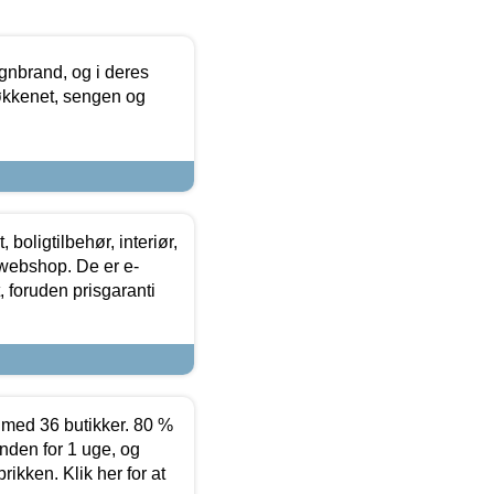
nbrand, og i deres
køkkenet, sengen og
boligtilbehør, interiør,
 webshop. De er e-
 foruden prisgaranti
ed 36 butikker. 80 %
nden for 1 uge, og
ikken. Klik her for at