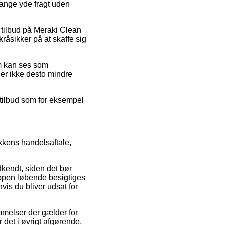
gange yde fragt uden
er tilbud på Meraki Clean
råsikker på at skaffe sig
om kan ses som
 er ikke desto mindre
gstilbud som for eksempel
kkens handelsaftale,
dkendt, siden det bør
oppen løbende besigtiges
vis du bliver udsat for
melser der gælder for
r det i øvrigt afgørende,