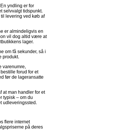
En yndling er for
t selvvalgt tidspunkt.
il levering ved køb af
ne er almindeligvis en
n vil dog altid være at
tbutikkens lager.
ne om få sekunder, så i
e produkt.
ke varenumre,
stille forud for et
ted før de lageransatte
f at man handler for et
r typisk – om du
et udleveringssted.
s flere internet
salgspriserne på deres