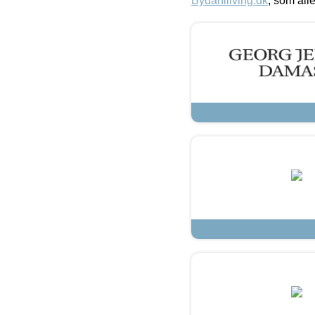
Bydahlliving.dk
, som alle