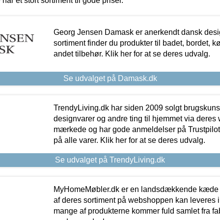
 har et stort sortiment til gode priser.
Georg Jensen Damask er anerkendt dansk desig
sortiment finder du produkter til badet, bordet, 
andet tilbehør. Klik her for at se deres udvalg.
Se udvalget på Damask.dk
TrendyLiving.dk har siden 2009 solgt brugskunst, 
designvarer og andre ting til hjemmet via deres
mærkede og har gode anmeldelser på Trustpilot,
på alle varer. Klik her for at se deres udvalg.
Se udvalget på TrendyLiving.dk
MyHomeMøbler.dk er en landsdækkende kæde m
af deres sortiment på webshoppen kan leveres i
mange af produkterne kommer fuld samlet fra fabr