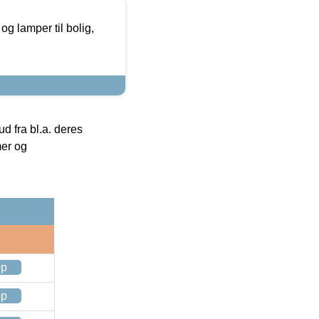
g lamper til bolig,
 fra bl.a. deres
mer og
op
op