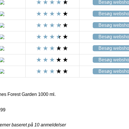
Besøg websh
Besøg websh
Besøg websh
Besøg websh
Besøg websh
Besøg websh
Besøg websh
hes Forest Garden 1000 ml.
299
jerner baseret på
10
anmeldelser