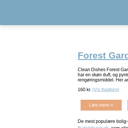
Forest Gar
Clean Dishes Forest Gard
har en skøn duft, og py
rengøringsmiddel. Her a
160
kr.
(Vis fragtpris)
Læs mere »
De mest populære bolig-