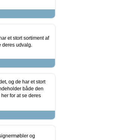
ar et stort sortiment af
e deres udvalg.
t, og de har et stort
 indeholder både den
 her for at se deres
esignermøbler og