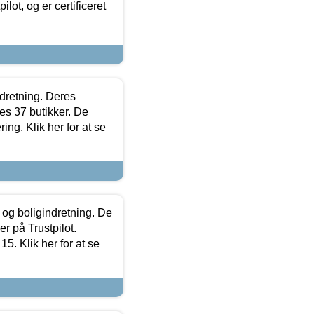
lot, og er certificeret
ndretning. Deres
s 37 butikker. De
ing. Klik her for at se
 og boligindretning. De
r på Trustpilot.
5. Klik her for at se