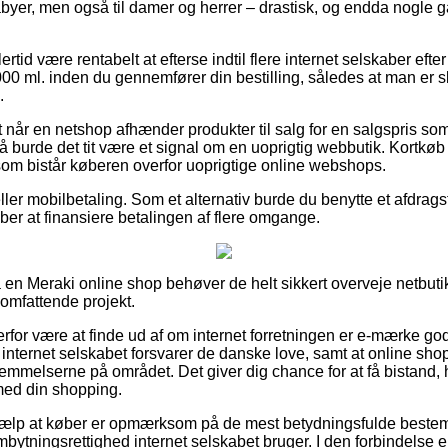
babyer, men også til damer og herrer – drastisk, og endda nogle 
rtid være rentabelt at efterse indtil flere internet selskaber eft
0 ml. inden du gennemfører din bestilling, således at man er sk
.
når en netshop afhænder produkter til salg for en salgspris s
å burde det tit være et signal om en uoprigtig webbutik. Kortkøb
 som bistår køberen overfor uoprigtige online webshops.
eller mobilbetaling. Som et alternativ burde du benytte et afdra
ræber at finansiere betalingen af flere omgange.
 en Meraki online shop behøver de helt sikkert overveje netbuti
 omfattende projekt.
rfor være at finde ud af om internet forretningen er e-mærke go
 internet selskabet forsvarer de danske love, samt at online sh
estemmelserne på området. Det giver dig chance for at få bistand, h
med din shopping.
hjælp at køber er opmærksom på de mest betydningsfulde bestem
ombytningsrettighed internet selskabet bruger. I den forbindelse e