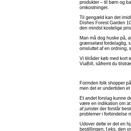
produkter – til børn og 
omkostninger.
Til gengæld kan det imidle
Dishes Forest Garden 100
den mindst kostelige pris
Man må dog huske på, at 
grænseløst fordelagtig, s
omsluttet af en ordning,
Vi tilråder køb med kort 
ViaBill, såfremt du tilst
Forinden folk shopper på
men det er undertiden et
Et andet forslag kunne de
være en indikation om at
af jurister der forstår b
problemer i forbindelse 
Udover dette er det en 
bestillingen, f.eks. den 