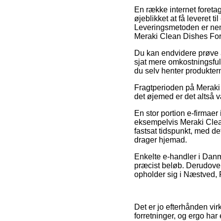
En række internet foreta
øjeblikket at få leveret 
Leveringsmetoden er neml
Meraki Clean Dishes For
Du kan endvidere prøve a
sjat mere omkostningsful
du selv henter produkter
Fragtperioden på Meraki e
det øjemed er det altså 
En stor portion e-firmae
eksempelvis Meraki Clean
fastsat tidspunkt, med det
drager hjemad.
Enkelte e-handler i Danma
præcist beløb. Derudover
opholder sig i Næstved, R
Det er jo efterhånden virke
forretninger, og ergo har