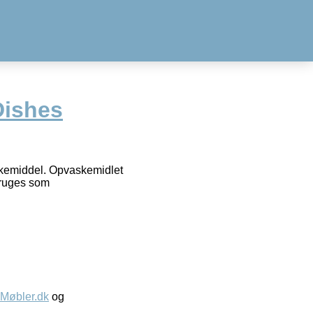
Dishes
askemiddel. Opvaskemidlet
bruges som
øbler.dk
og