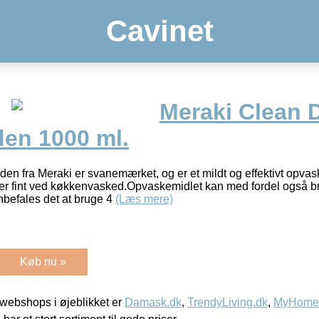
Cavinet
Meraki Clean 
den 1000 ml.
en fra Meraki er svanemærket, og er et mildt og effektivt opv
nter fint ved køkkenvasked.Opvaskemidlet kan med fordel også 
nbefales det at bruge 4
(Læs mere)
Køb nu »
webshops i øjeblikket er
Damask.dk
,
TrendyLiving.dk
,
MyHomeM