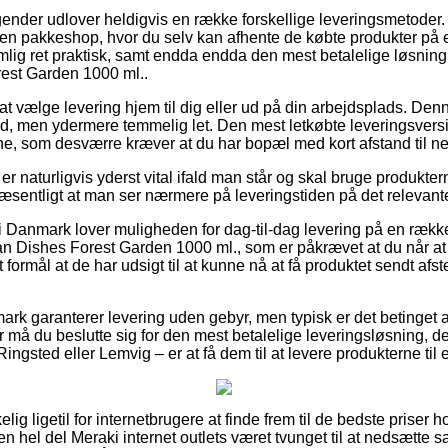
gender udlover heldigvis en række forskellige leveringsmetoder. 
til en pakkeshop, hvor du selv kan afhente de købte produkter på e
ig ret praktisk, samt endda endda den mest betalelige løsning t
est Garden 1000 ml..
t vælge levering hjem til dig eller ud på din arbejdsplads. Den
d, men ydermere temmelig let. Den mest letkøbte leveringsversio
ne, som desværre kræver at du har bopæl med kort afstand til ne
r naturligvis yderst vital ifald man står og skal bruge produkter
væsentligt at man ser nærmere på leveringstiden på det relevant
r i Danmark lover muligheden for dag-til-dag levering på en ræk
 Dishes Forest Garden 1000 ml., som er påkrævet at du når at be
 formål at de har udsigt til at kunne nå at få produktet sendt afs
rk garanterer levering uden gebyr, men typisk er det betinget a
 må du beslutte sig for den mest betalelige leveringsløsning, de
ingsted eller Lemvig – er at få dem til at levere produkterne til 
lig ligetil for internetbrugere at finde frem til de bedste priser ho
 en hel del Meraki internet outlets været tvunget til at nedsætte 