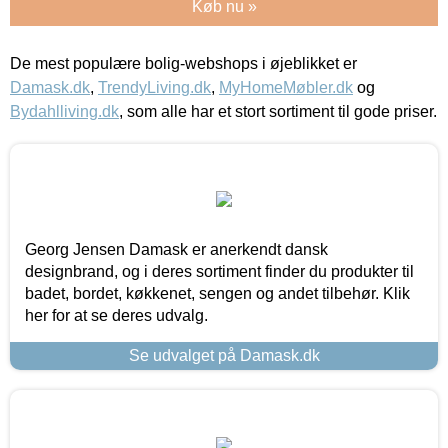
Køb nu »
De mest populære bolig-webshops i øjeblikket er
Damask.dk
,
TrendyLiving.dk
,
MyHomeMøbler.dk
og
Bydahlliving.dk
, som alle har et stort sortiment til gode priser.
Georg Jensen Damask er anerkendt dansk
designbrand, og i deres sortiment finder du produkter til
badet, bordet, køkkenet, sengen og andet tilbehør. Klik
her for at se deres udvalg.
Se udvalget på Damask.dk