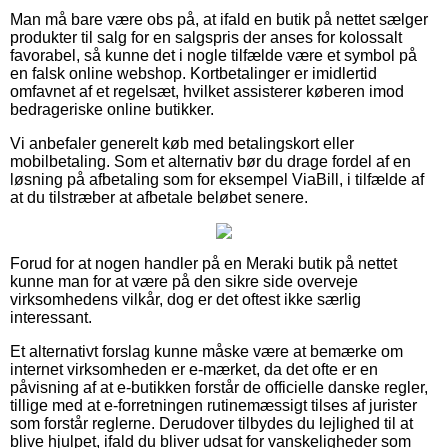
Man må bare være obs på, at ifald en butik på nettet sælger
produkter til salg for en salgspris der anses for kolossalt
favorabel, så kunne det i nogle tilfælde være et symbol på
en falsk online webshop. Kortbetalinger er imidlertid
omfavnet af et regelsæt, hvilket assisterer køberen imod
bedrageriske online butikker.
Vi anbefaler generelt køb med betalingskort eller
mobilbetaling. Som et alternativ bør du drage fordel af en
løsning på afbetaling som for eksempel ViaBill, i tilfælde af
at du tilstræber at afbetale beløbet senere.
Forud for at nogen handler på en Meraki butik på nettet
kunne man for at være på den sikre side overveje
virksomhedens vilkår, dog er det oftest ikke særlig
interessant.
Et alternativt forslag kunne måske være at bemærke om
internet virksomheden er e-mærket, da det ofte er en
påvisning af at e-butikken forstår de officielle danske regler,
tillige med at e-forretningen rutinemæssigt tilses af jurister
som forstår reglerne. Derudover tilbydes du lejlighed til at
blive hjulpet, ifald du bliver udsat for vanskeligheder som