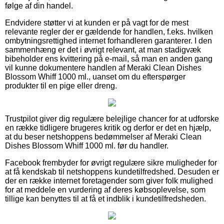
følge af din handel.
Endvidere støtter vi at kunden er på vagt for de mest
relevante regler der er gældende for handlen, f.eks. hvilken
ombytningsrettighed internet forhandleren garanterer. I den
sammenhæng er det i øvrigt relevant, at man stadigvæk
bibeholder ens kvittering på e-mail, så man en anden gang
vil kunne dokumentere handlen af Meraki Clean Dishes
Blossom Whiff 1000 ml., uanset om du efterspørger
produkter til en pige eller dreng.
Trustpilot giver dig regulære belejlige chancer for at udforske
en række tidligere brugeres kritik og derfor er det en hjælp,
at du beser netshoppens bedømmelser af Meraki Clean
Dishes Blossom Whiff 1000 ml. før du handler.
Facebook frembyder for øvrigt regulære sikre muligheder for
at få kendskab til netshoppens kundetilfredshed. Desuden er
der en række internet foretagender som giver folk mulighed
for at meddele en vurdering af deres købsoplevelse, som
tillige kan benyttes til at få et indblik i kundetilfredsheden.