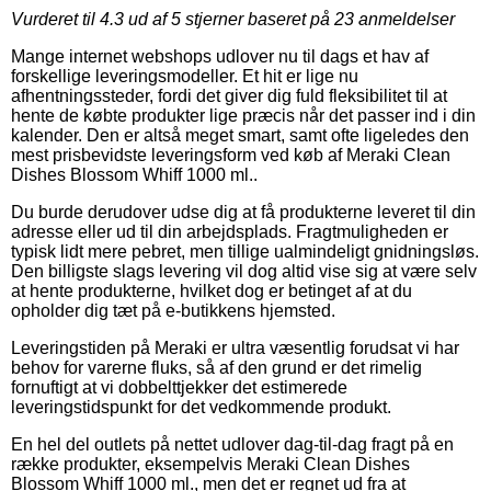
Vurderet til
4.3
ud af 5 stjerner baseret på
23
anmeldelser
Mange internet webshops udlover nu til dags et hav af
forskellige leveringsmodeller. Et hit er lige nu
afhentningssteder, fordi det giver dig fuld fleksibilitet til at
hente de købte produkter lige præcis når det passer ind i din
kalender. Den er altså meget smart, samt ofte ligeledes den
mest prisbevidste leveringsform ved køb af Meraki Clean
Dishes Blossom Whiff 1000 ml..
Du burde derudover udse dig at få produkterne leveret til din
adresse eller ud til din arbejdsplads. Fragtmuligheden er
typisk lidt mere pebret, men tillige ualmindeligt gnidningsløs.
Den billigste slags levering vil dog altid vise sig at være selv
at hente produkterne, hvilket dog er betinget af at du
opholder dig tæt på e-butikkens hjemsted.
Leveringstiden på Meraki er ultra væsentlig forudsat vi har
behov for varerne fluks, så af den grund er det rimelig
fornuftigt at vi dobbelttjekker det estimerede
leveringstidspunkt for det vedkommende produkt.
En hel del outlets på nettet udlover dag-til-dag fragt på en
række produkter, eksempelvis Meraki Clean Dishes
Blossom Whiff 1000 ml., men det er regnet ud fra at