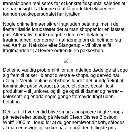
transaktionen realiseres før et konkret tidspunkt, således at
de har udsigt til at kunne nå at få produktet ekspederet
forinden pakkepersonalet har fyraften.
Nogle online firmaer sikrer fragt uden betaling, men i de
fleste tilfælde forudsætter det at man shopper for en fastsat
pris. Alternativt burde du gribe den mest betalelige
fragtmulighed, der gerne – uafhængig om du befinder sig
ved Aarhus, Nakskov eller Slangerup – vil blive at få
fragtmanden til at levere ordren til en pakkeshop.
Det er jo vældig problemfrit for almindelige dødelige at søge
sig frem til priser i blandt diverse e-shops, og derved har
utallige Meraki online webshops fundet det uundgåeligt at
formindske prisniveauet på specielt deres bedst i test
produkter – til juniorer, og tillige også til damer og herrer –
kolossalt, og endda nogle gange frembyde fragt uden
betaling.
Det kan til hver en tid blive smart at inspicere nogle shops
på nettet efter udsalg på Meraki Clean Dishes Blossom
Whiff 1000 ml. forud for at du gennemfører dit køb, således
at man er usvigeligt sikker på at opnå den billigste pris.