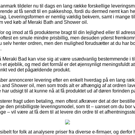
anmark tildeler nu til dags en lang række forskellige leverings
rende at få sendt til en pakkeshop, fordi du dermed nemt kan he
rdag. Leveringsformen er nemlig vældig bekvem, samt i mange ti
rm ved køb af Meraki Bath and Shower oil.
for og imod at få produkterne bragt til din lejlighed eller til adres
 oftest en smule mindre prisbillig, men desuden yderst fremkomme
 du selv henter ordren, men den mulighed forudsætter at du har 
.
 Meraki Bad kan vise sig at være usædvanlig bestemmende i til
 et øjeblik, og med det formål er det øjensynligt meningsfuldt 
unkt ved det pågældende produkt.
ber annoncerer levering efter en enkelt hverdag på en lang ræ
nd Shower oil, men som trods alt er afhængig af at ordren laves
 har udsigt til at kunne nå at få produktet ud af døren forinden pa
terer fragt uden betaling, men oftest afkræver det at der bestill
e den prisbilligste leveringsmodel, som tit – uanset om du bor 
 – vil være at få dem til at levere din ordre til et afhentningsst
ibelt for folk at analysere priser fra diverse e-firmaer, og derfor