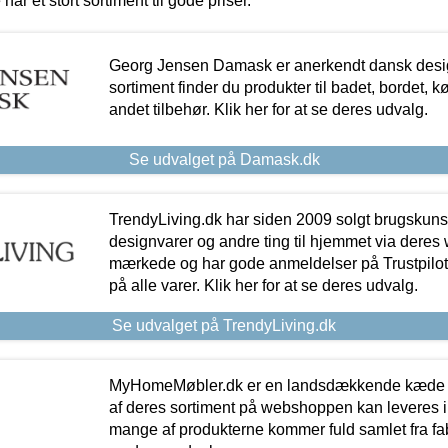
 har et stort sortiment til gode priser.
Georg Jensen Damask er anerkendt dansk desig
sortiment finder du produkter til badet, bordet, 
andet tilbehør. Klik her for at se deres udvalg.
Se udvalget på Damask.dk
TrendyLiving.dk har siden 2009 solgt brugskunst, 
designvarer og andre ting til hjemmet via deres
mærkede og har gode anmeldelser på Trustpilot,
på alle varer. Klik her for at se deres udvalg.
Se udvalget på TrendyLiving.dk
MyHomeMøbler.dk er en landsdækkende kæde m
af deres sortiment på webshoppen kan leveres i
mange af produkterne kommer fuld samlet fra fabr