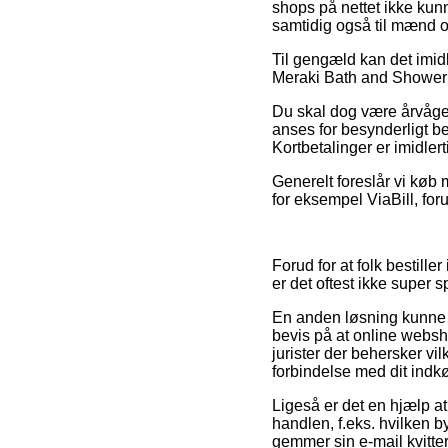
shops på nettet ikke kun
samtidig også til mænd og
Til gengæld kan det imidl
Meraki Bath and Shower oi
Du skal dog være årvågen
anses for besynderligt b
Kortbetalinger er imidler
Generelt foreslår vi køb 
for eksempel ViaBill, for
Forud for at folk bestill
er det oftest ikke super
En anden løsning kunne v
bevis på at online websh
jurister der behersker vi
forbindelse med dit indk
Ligeså er det en hjælp a
handlen, f.eks. hvilken b
gemmer sin e-mail kvitte