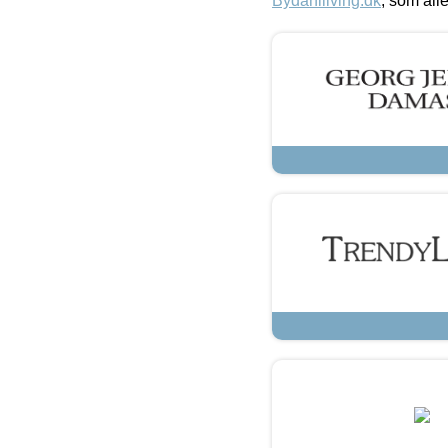
Bydahlliving.dk
, som alle