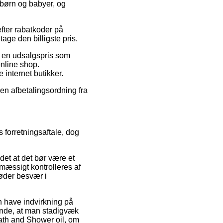
 børn og babyer, og
efter rabatkoder på
age den billigste pris.
l en udsalgspris som
nline shop.
 internet butikker.
 en afbetalingsordning fra
 forretningsaftale, dog
et at det bør være et
mæssigt kontrolleres af
møder besvær i
n have indvirkning på
ørende, at man stadigvæk
Bath and Shower oil, om