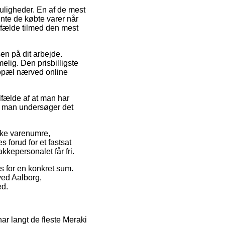
muligheder. En af de mest
nte de købte varer når
lfælde tilmed den mest
sen på dit arbejde.
lig. Den prisbilligste
bopæl nærved online
fælde af at man har
at man undersøger det
kke varenumre,
 forud for et fastsat
kkepersonalet får fri.
es for en konkret sum.
ved Aalborg,
ed.
 har langt de fleste Meraki