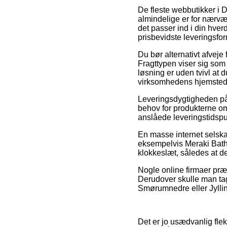
De fleste webbutikker i D
almindelige er for nærvæ
det passer ind i din hve
prisbevidste leveringsfo
Du bør alternativt afveje 
Fragttypen viser sig som
løsning er uden tvivl at
virksomhedens hjemsted
Leveringsdygtigheden på
behov for produkterne om
anslåede leveringstidsp
En masse internet selska
eksempelvis Meraki Bath a
klokkeslæt, således at de
Nogle online firmaer præs
Derudover skulle man tag
Smørumnedre eller Jyllinge
Det er jo usædvanlig fleks