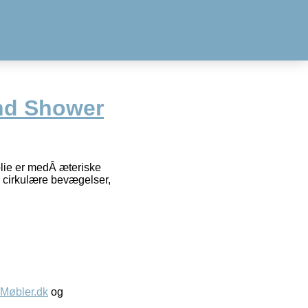
nd Shower
lie er medÂ æteriske
Â cirkulære bevægelser,
øbler.dk
og