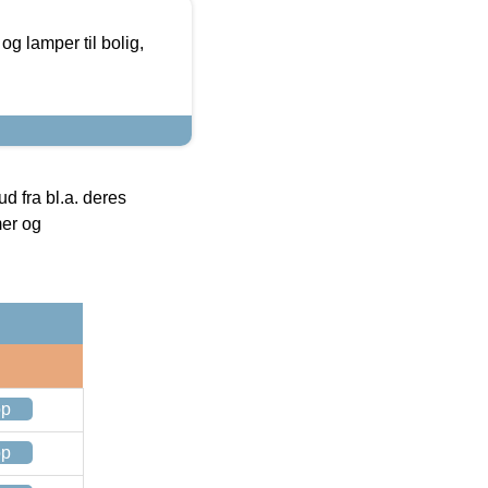
g lamper til bolig,
 fra bl.a. deres
mer og
op
op