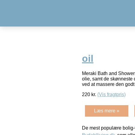
oil
Meraki Bath and Shower 
olie, samt de skønneste 
ved at massere den godt
220
kr.
(Vis fragtpris)
Læs mere »
De mest populære bolig-