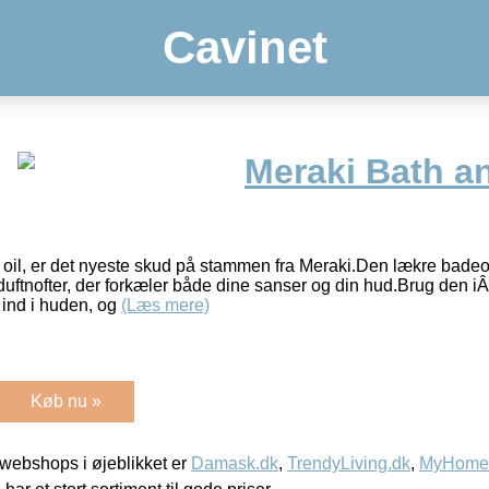
Cavinet
Meraki Bath a
oil, er det nyeste skud på stammen fra Meraki.Den lækre badeo
duftnofter, der forkæler både dine sanser og din hud.Brug den i
 ind i huden, og
(Læs mere)
Køb nu »
webshops i øjeblikket er
Damask.dk
,
TrendyLiving.dk
,
MyHomeM