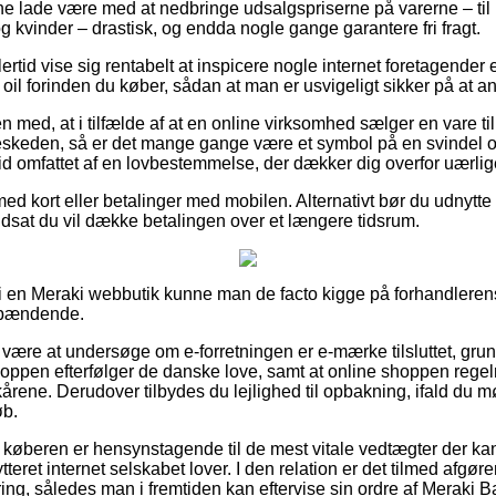
ne lade være med at nedbringe udsalgspriserne på varerne – til
 kvinder – drastisk, og endda nogle gange garantere fri fragt.
ertid vise sig rentabelt at inspicere nogle internet foretagender 
l forinden du køber, sådan at man er usvigeligt sikker på at ant
 med, at i tilfælde af at en online virksomhed sælger en vare ti
eskeden, så er det mange gange være et symbol på en svindel o
tid omfattet af en lovbestemmelse, der dækker dig overfor uærlige
med kort eller betalinger med mobilen. Alternativt bør du udnytte
udsat du vil dække betalingen over et længere tidsrum.
er i en Meraki webbutik kunne man de facto kigge på forhandlerens
 spændende.
ære at undersøge om e-forretningen er e-mærke tilsluttet, grund
oppen efterfølger de danske love, samt at online shoppen regel
lkårene. Derudover tilbydes du lejlighed til opbakning, ifald du 
øb.
t køberen er hensynstagende til de mest vitale vedtægter der ka
ytteret internet selskabet lover. I den relation er det tilmed afg
ring, således man i fremtiden kan eftervise sin ordre af Meraki 