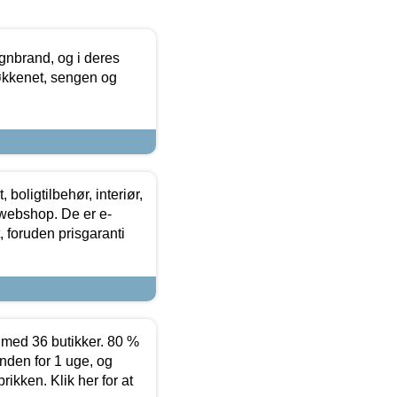
nbrand, og i deres
køkkenet, sengen og
boligtilbehør, interiør,
 webshop. De er e-
 foruden prisgaranti
ed 36 butikker. 80 %
nden for 1 uge, og
ikken. Klik her for at