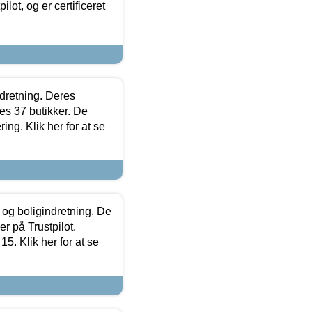
lot, og er certificeret
ndretning. Deres
s 37 butikker. De
ing. Klik her for at se
 og boligindretning. De
r på Trustpilot.
5. Klik her for at se