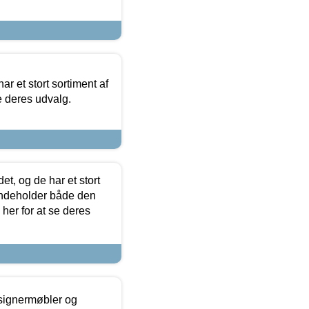
ar et stort sortiment af
e deres udvalg.
t, og de har et stort
 indeholder både den
 her for at se deres
esignermøbler og