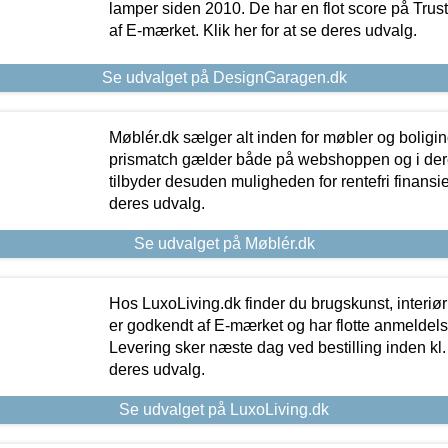
lamper siden 2010. De har en flot score på Trustpi
af E-mærket. Klik her for at se deres udvalg.
Se udvalget på DesignGaragen.dk
Møblér.dk sælger alt inden for møbler og boligi
prismatch gælder både på webshoppen og i dere
tilbyder desuden muligheden for rentefri finansier
deres udvalg.
Se udvalget på Møblér.dk
Hos LuxoLiving.dk finder du brugskunst, interiør
er godkendt af E-mærket og har flotte anmeldelse
Levering sker næste dag ved bestilling inden kl. 1
deres udvalg.
Se udvalget på LuxoLiving.dk