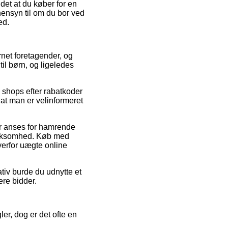
 det at du køber for en
 hensyn til om du bor ved
ed.
ernet foretagender, og
til børn, og ligeledes
e shops efter rabatkoder
t man er velinformeret
er anses for hamrende
 virksomhed. Køb med
erfor uægte online
tiv burde du udnytte et
lere bidder.
er, dog er det ofte en