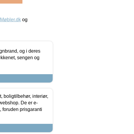
øbler.dk
og
nbrand, og i deres
køkkenet, sengen og
boligtilbehør, interiør,
 webshop. De er e-
 foruden prisgaranti