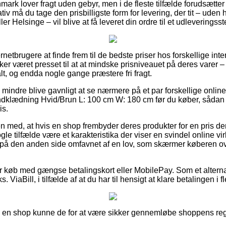
nmark lover fragt uden gebyr, men i de fleste tilfælde forudsætter
iv må du tage den prisbilligste form for levering, der tit – uden
r Helsinge – vil blive at få leveret din ordre til et udleveringsst
ternetbrugere at finde frem til de bedste priser hos forskellige int
kker været presset til at at mindske prisniveauet på deres varer – 
lt, og endda nogle gange præstere fri fragt.
 mindre blive gavnligt at se nærmere på et par forskellige onlin
klædning Hvid/Brun L: 100 cm W: 180 cm før du køber, sådan a
is.
n med, at hvis en shop frembyder deres produkter for en pris d
gle tilfælde være et karakteristika der viser en svindel online
 på den anden side omfavnet af en lov, som skærmer køberen ov
for køb med gængse betalingskort eller MobilePay. Som et alterna
. ViaBill, i tilfælde af at du har til hensigt at klare betalingen i f
r i en shop kunne de for at være sikker gennemløbe shoppens regl