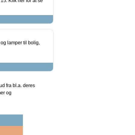
5. Klik her for at se
g lamper til bolig,
 fra bl.a. deres
mer og