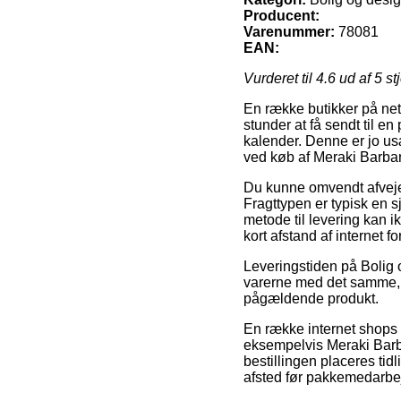
Producent:
Varenummer:
78081
EAN:
Vurderet til
4.6
ud af 5 st
En række butikker på net
stunder at få sendt til e
kalender. Denne er jo us
ved køb af Meraki Barb
Du kunne omvendt afveje 
Fragttypen er typisk en 
metode til levering kan 
kort afstand af internet f
Leveringstiden på Bolig o
varerne med det samme, o
pågældende produkt.
En række internet shops 
eksempelvis Meraki Barb
bestillingen placeres tid
afsted før pakkemedarbejd