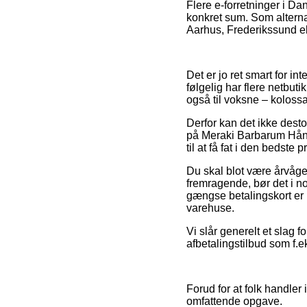
Flere e-forretninger i Da
konkret sum. Som alternat
Aarhus, Frederikssund elle
Det er jo ret smart for in
følgelig har flere netbuti
også til voksne – kolossa
Derfor kan det ikke desto
på Meraki Barbarum Hånd
til at få fat i den bedste pr
Du skal blot være årvåge
fremragende, bør det i no
gængse betalingskort er
varehuse.
Vi slår generelt et slag 
afbetalingstilbud som f.eks
Forud for at folk handle
omfattende opgave.