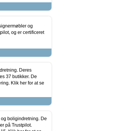
esignermøbler og
lot, og er certificeret
ndretning. Deres
s 37 butikker. De
ing. Klik her for at se
 og boligindretning. De
r på Trustpilot.