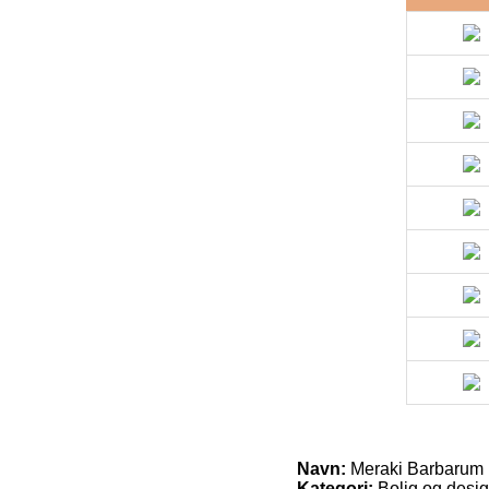
Navn:
Meraki Barbarum 
Kategori:
Bolig og desig