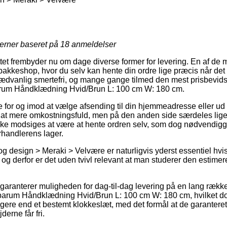
jerner baseret på
18
anmeldelser
tet frembyder nu om dage diverse former for levering. En af de
n pakkeshop, hvor du selv kan hente din ordre lige præcis når det 
ædvanlig smertefri, og mange gange tilmed den mest prisbevidste
arum Håndklædning Hvid/Brun L: 100 cm W: 180 cm.
for og imod at vælge afsending til din hjemmeadresse eller ud 
sjat mere omkostningsfuld, men på den anden side særdeles liget
ikke modsiges at være at hente ordren selv, som dog nødvendiggø
orhandlerens lager.
g design > Meraki > Velvære er naturligvis yderst essentiel hvis
g derfor er det uden tvivl relevant at man studerer den estimer
garanterer muligheden for dag-til-dag levering på en lang rækk
arum Håndklædning Hvid/Brun L: 100 cm W: 180 cm, hvilket dog 
ligere end et bestemt klokkeslæt, med det formål at de garantere
erne får fri.