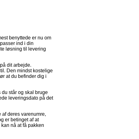
 mest benyttede er nu om
passer ind i din
 løsning til levering
på dit arbejde.
il. Den mindst kostelige
r at du befinder dig i
 du står og skal bruge
ede leveringsdato på det
e af deres varenumre,
er betinget af at
t kan nå at få pakken