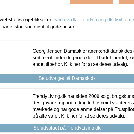
webshops i øjeblikket er
Damask.dk
,
TrendyLiving.dk
,
MyHomeM
 har et stort sortiment til gode priser.
Georg Jensen Damask er anerkendt dansk desig
sortiment finder du produkter til badet, bordet, 
andet tilbehør. Klik her for at se deres udvalg.
Se udvalget på Damask.dk
TrendyLiving.dk har siden 2009 solgt brugskunst, 
designvarer og andre ting til hjemmet via deres
mærkede og har gode anmeldelser på Trustpilot,
på alle varer. Klik her for at se deres udvalg.
Se udvalget på TrendyLiving.dk