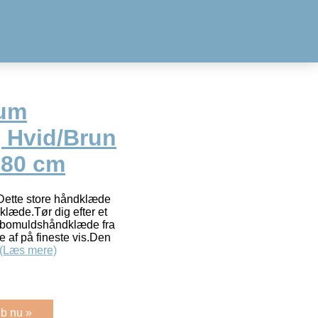
rum
 Hvid/Brun
180 cm
Dette store håndklæde
klæde.Tør dig efter et
e bomuldshåndklæde fra
e af på fineste vis.Den
(Læs mere)
b nu »