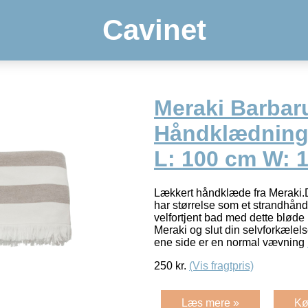
Cavinet
Meraki Barba
Håndklædning
L: 100 cm W: 
Lækkert håndklæde fra Meraki.
har størrelse som et strandhånd
velfortjent bad med dette blød
Meraki og slut din selvforkælels
ene side er en normal vævning
250
kr.
(Vis fragtpris)
Læs mere »
Kø