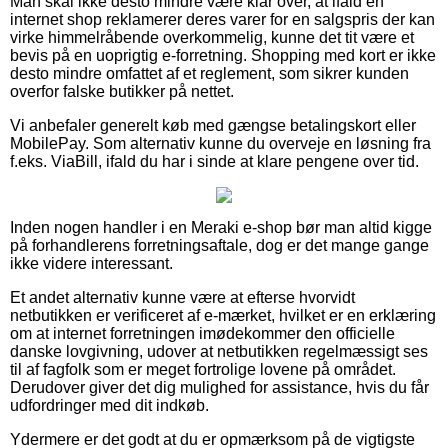
Man skal ikke desto mindre være klar over, at ifald en
internet shop reklamerer deres varer for en salgspris der kan
virke himmelråbende overkommelig, kunne det tit være et
bevis på en uoprigtig e-forretning. Shopping med kort er ikke
desto mindre omfattet af et reglement, som sikrer kunden
overfor falske butikker på nettet.
Vi anbefaler generelt køb med gængse betalingskort eller
MobilePay. Som alternativ kunne du overveje en løsning fra
f.eks. ViaBill, ifald du har i sinde at klare pengene over tid.
Inden nogen handler i en Meraki e-shop bør man altid kigge
på forhandlerens forretningsaftale, dog er det mange gange
ikke videre interessant.
Et andet alternativ kunne være at efterse hvorvidt
netbutikken er verificeret af e-mærket, hvilket er en erklæring
om at internet forretningen imødekommer den officielle
danske lovgivning, udover at netbutikken regelmæssigt ses
til af fagfolk som er meget fortrolige lovene på området.
Derudover giver det dig mulighed for assistance, hvis du får
udfordringer med dit indkøb.
Ydermere er det godt at du er opmærksom på de vigtigste