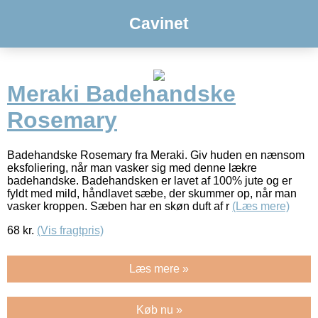
Cavinet
Meraki Badehandske
Rosemary
Badehandske Rosemary fra Meraki. Giv huden en nænsom
eksfoliering, når man vasker sig med denne lækre
badehandske. Badehandsken er lavet af 100% jute og er
fyldt med mild, håndlavet sæbe, der skummer op, når man
vasker kroppen. Sæben har en skøn duft af r
(Læs mere)
68
kr.
(Vis fragtpris)
Læs mere »
Køb nu »