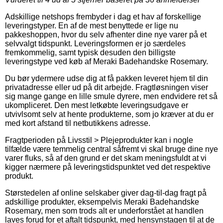
Adskillige netshops frembyder i dag et hav af forskellige
leveringstyper. En af de mest benyttede er lige nu
pakkeshoppen, hvor du selv afhenter dine nye varer på et
selvvalgt tidspunkt. Leveringsformen er jo særdeles
fremkommelig, samt typisk desuden den billigste
leveringstype ved køb af Meraki Badehandske Rosemary.
Du bør ydermere udse dig at få pakken leveret hjem til din
privatadresse eller ud på dit arbejde. Fragtløsningen viser
sig mange gange en lille smule dyrere, men endvidere ret så
ukompliceret. Den mest letkøbte leveringsudgave er
utvivlsomt selv at hente produkterne, som jo kræver at du er
med kort afstand til netbutikkens adresse.
Fragtperioden på Livsstil > Plejeprodukter kan i nogle
tilfælde være temmelig central såfremt vi skal bruge dine nye
varer fluks, så af den grund er det skam meningsfuldt at vi
kigger nærmere på leveringstidspunktet ved det respektive
produkt.
Størstedelen af online selskaber giver dag-til-dag fragt på
adskillige produkter, eksempelvis Meraki Badehandske
Rosemary, men som trods alt er underforstået at handlen
laves forud for et aftalt tidspunkt, med hensynstagen til at de