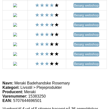
Besøg webshop
Besøg webshop
Besøg webshop
Besøg webshop
Besøg webshop
Besøg webshop
Besøg webshop
Navn:
Meraki Badehandske Rosemary
Kategori:
Livsstil > Plejeprodukter
Producent:
Meraki
Varenummer:
15383250
EAN:
5707644696501
Vurderet til
4
ud af 5 stjerner baseret på
36
anmeldelser