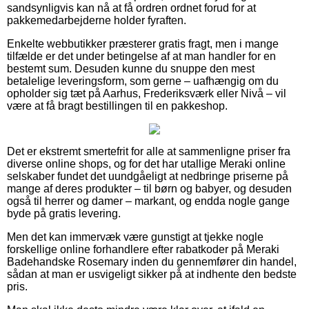
sandsynligvis kan nå at få ordren ordnet forud for at
pakkemedarbejderne holder fyraften.
Enkelte webbutikker præsterer gratis fragt, men i mange
tilfælde er det under betingelse af at man handler for en
bestemt sum. Desuden kunne du snuppe den mest
betalelige leveringsform, som gerne – uafhængig om du
opholder sig tæt på Aarhus, Frederiksværk eller Nivå – vil
være at få bragt bestillingen til en pakkeshop.
Det er ekstremt smertefrit for alle at sammenligne priser fra
diverse online shops, og for det har utallige Meraki online
selskaber fundet det uundgåeligt at nedbringe priserne på
mange af deres produkter – til børn og babyer, og desuden
også til herrer og damer – markant, og endda nogle gange
byde på gratis levering.
Men det kan immervæk være gunstigt at tjekke nogle
forskellige online forhandlere efter rabatkoder på Meraki
Badehandske Rosemary inden du gennemfører din handel,
sådan at man er usvigeligt sikker på at indhente den bedste
pris.