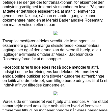
betingelser der gælder for transaktionen, for eksempel den
ombytningsrettighed internet virksomheden lover. På grund
af dette er det tillige essesentielt, at man til enhver tid
gemmer ens faktura, så man en anden gang vil kunne
dokumentere handlen af Meraki Badehandske Rosemary,
om man er voksen eller et barn.
Trustpilot medfører aldeles værdifulde løsninger til at
eksaminere ganske mange eksisterende konsumenters
iagttagelser og af den grund kan det være til hjælp, at du
iagttager e-firmaets omtaler af Meraki Badehandske
Rosemary forud for at du shopper.
Facebook fører til ligeledes ret så gode metoder til at få
indsigt i online forretningens kundefokus. Her møder vi
endda online butikker som tilbyder kunderne at frembringe
en kritik af ordreforløbet, som tillige burde udnyttes til at få et
indtryk af hvor tilfredse kunderne er.
Vores side er finansieret ved hjælp af annoncer. Vi har et tæt
samarbejde med adskillige netbutikker hvori vi fremviser
firmaernes tilbud, og indtjener honorar når vores besøgende