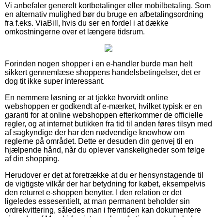
Vi anbefaler generelt kortbetalinger eller mobilbetaling. Som
en alternativ mulighed bør du bruge en afbetalingsordning
fra f.eks. ViaBill, hvis du ser en fordel i at dække
omkostningerne over et længere tidsrum.
Forinden nogen shopper i en e-handler burde man helt
sikkert gennemlæse shoppens handelsbetingelser, det er
dog tit ikke super interessant.
En nemmere løsning er at tjekke hvorvidt online
webshoppen er godkendt af e-mærket, hvilket typisk er en
garanti for at online webshoppen efterkommer de officielle
regler, og at internet butikken fra tid til anden føres tilsyn med
af sagkyndige der har den nødvendige knowhow om
reglerne på området. Dette er desuden din genvej til en
hjælpende hånd, når du oplever vanskeligheder som følge
af din shopping.
Herudover er det at foretrække at du er hensynstagende til
de vigtigste vilkår der har betydning for købet, eksempelvis
den returret e-shoppen benytter. I den relation er det
ligeledes essesentielt, at man permanent beholder sin
ordrekvittering, således man i fremtiden kan dokumentere