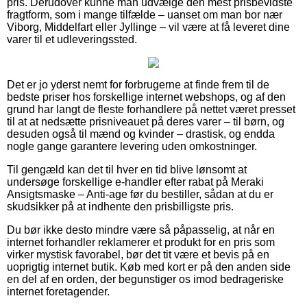
pris. Derudover kunne man udvælge den mest prisbevidste
fragtform, som i mange tilfælde – uanset om man bor nær
Viborg, Middelfart eller Jyllinge – vil være at få leveret dine
varer til et udleveringssted.
Det er jo yderst nemt for forbrugerne at finde frem til de
bedste priser hos forskellige internet webshops, og af den
grund har langt de fleste forhandlere på nettet været presset
til at at nedsætte prisniveauet på deres varer – til børn, og
desuden også til mænd og kvinder – drastisk, og endda
nogle gange garantere levering uden omkostninger.
Til gengæld kan det til hver en tid blive lønsomt at
undersøge forskellige e-handler efter rabat på Meraki
Ansigtsmaske – Anti-age før du bestiller, sådan at du er
skudsikker på at indhente den prisbilligste pris.
Du bør ikke desto mindre være så påpasselig, at når en
internet forhandler reklamerer et produkt for en pris som
virker mystisk favorabel, bør det tit være et bevis på en
uoprigtig internet butik. Køb med kort er på den anden side
en del af en orden, der begunstiger os imod bedrageriske
internet foretagender.