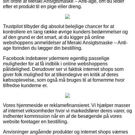
sin ordre af Meraki Ansigtsmaske – Anti-age, om du leder
efter et produkt til en pige eller dreng.
Trustpilot tilbyder dig absolut belejlige chancer for at
kontrollere en lang række øvrige kunders bedømmelser og
af den grund er det smart, at du kigger på online
webshoppens anmeldelser af Meraki Ansigtsmaske – Anti-
age forinden du lægger din bestilling.
Facebook indebærer ydermere egentlig passelige
muligheder for at få indblik i online webshoppens
pålidelighed. Derudover ser vi faktisk internet shops som
giver folk mulighed for at tilkendegive en kritik af deres
købsoplevelse, som også må bruges til at fornemme hvor
tilfredse kunderne er.
Vores hjemmeside er reklamefinansieret. Vi hjælper masser
af internet virksomheder hvor vi markedsfører deres varer, og
indhenter kommission når en af de besøgende på vores
website foretager en bestilling.
Anvisninger angående produkter og internet shops værnes