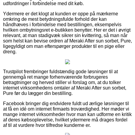
udfordringer i forbindelse med dit køb.
Ydermere er det klogt at kunden er oppe på mærkerne
omkring de mest betydningsfulde forhold der kan
håndhæves i forbindelse med bestillingen, eksempelvis
hvilken ombytningsret e-butikken benytter. Her er det i øvrigt
relevant, at man stadigvæk sikrer sin kvittering, så man når
som helst kan bevise ordren af Meraki After sun sorbet, Pure,
ligegyldigt om man efterspørger produkter til en pige eller
dreng.
Trustpilot frembringer fuldstændig gode løsninger til at
gennemgå ret mange forhenværende forbrugeres
betragtninger og herved stiller vi forslag om, at du tolker
internet virksomhedens omtaler af Meraki After sun sorbet,
Pure før du lægger din bestilling.
Facebook bringer dig endvidere fuldt ud ærlige løsninger til
at få en idé om internet firmaets troværdighed. Her møder vi
mange internet virksomheder hvor man kan udforme en kritik
af deres købsoplevelse, hvilket ydermere må drages fordel
af til at vurdere hvor tilfredse kunderne er.