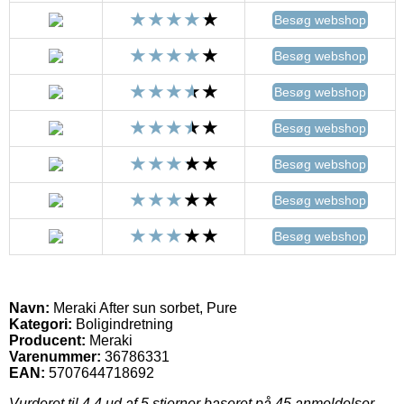
Besøg webshop
Besøg webshop
Besøg webshop
Besøg webshop
Besøg webshop
Besøg webshop
Besøg webshop
Navn:
Meraki After sun sorbet, Pure
Kategori:
Boligindretning
Producent:
Meraki
Varenummer:
36786331
EAN:
5707644718692
Vurderet til
4.4
ud af 5 stjerner baseret på
45
anmeldelser