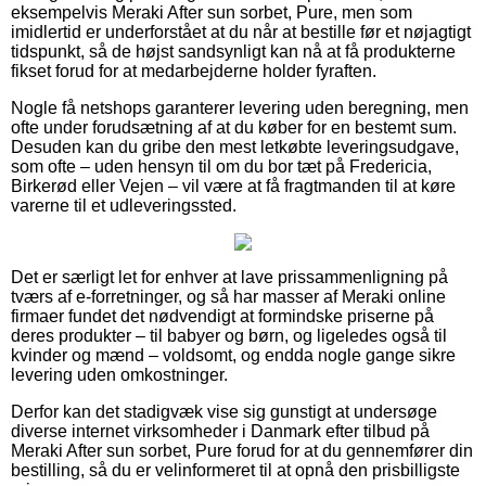
eksempelvis Meraki After sun sorbet, Pure, men som
imidlertid er underforstået at du når at bestille før et nøjagtigt
tidspunkt, så de højst sandsynligt kan nå at få produkterne
fikset forud for at medarbejderne holder fyraften.
Nogle få netshops garanterer levering uden beregning, men
ofte under forudsætning af at du køber for en bestemt sum.
Desuden kan du gribe den mest letkøbte leveringsudgave,
som ofte – uden hensyn til om du bor tæt på Fredericia,
Birkerød eller Vejen – vil være at få fragtmanden til at køre
varerne til et udleveringssted.
Det er særligt let for enhver at lave prissammenligning på
tværs af e-forretninger, og så har masser af Meraki online
firmaer fundet det nødvendigt at formindske priserne på
deres produkter – til babyer og børn, og ligeledes også til
kvinder og mænd – voldsomt, og endda nogle gange sikre
levering uden omkostninger.
Derfor kan det stadigvæk vise sig gunstigt at undersøge
diverse internet virksomheder i Danmark efter tilbud på
Meraki After sun sorbet, Pure forud for at du gennemfører din
bestilling, så du er velinformeret til at opnå den prisbilligste