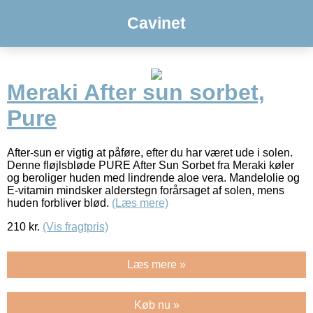
Cavinet
Meraki After sun sorbet,
Pure
After-sun er vigtig at påføre, efter du har været ude i solen.
Denne fløjlsbløde PURE After Sun Sorbet fra Meraki køler
og beroliger huden med lindrende aloe vera. Mandelolie og
E-vitamin mindsker alderstegn forårsaget af solen, mens
huden forbliver blød.
(Læs mere)
210
kr.
(Vis fragtpris)
Læs mere »
Køb nu »