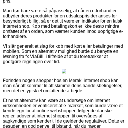
pris.
Man bør bare være så påpasselig, at når en e-forhandler
udbyder deres produkter for en udsalgspris der anses for
besynderligt billig, så er det tit være en indikator for en falsk
internet shop. Køb med betalingskort er ikke desto mindre
omfattet af en orden, som værner kunden imod uoprigtige e-
forhandlere.
Vi slår generelt et slag for køb med kort eller betalinger med
mobilen. Som en alternativ mulighed burde du benytte en
løsning fra fx ViaBill, i tilfælde af at du foretrækker at
godtgøre regningen over tid.
Forinden nogen shopper hos en Meraki internet shop kan
man når alt kommer til alt skimme dens handelsbetingelser,
men det er typisk et omfattende arbejde.
Et nemt alternativ kan være at undersøge om internet
virksomheden er verificeret af e-mærket, som burde være et
kendetegn for at online webshoppen følger de danske
regler, udover at internet shoppen tit overvåges af
sagkyndige som kender til de gældende regulativer. Dette er
desuden en god genvej til bistand, når du møder