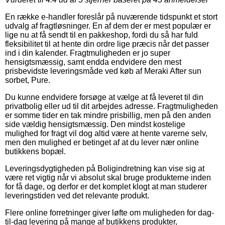
En række e-handler foreslår på nuværende tidspunkt et stort
udvalg af fragtløsninger. En af dem der er mest populær er
lige nu at få sendt til en pakkeshop, fordi du så har fuld
fleksibilitet til at hente din ordre lige præcis når det passer
ind i din kalender. Fragtmuligheden er jo super
hensigtsmæssig, samt endda endvidere den mest
prisbevidste leveringsmåde ved køb af Meraki After sun
sorbet, Pure.
Du kunne endvidere forsøge at vælge at få leveret til din
privatbolig eller ud til dit arbejdes adresse. Fragtmuligheden
er somme tider en tak mindre prisbillig, men på den anden
side vældig hensigtsmæssig. Den mindst kostelige
mulighed for fragt vil dog altid være at hente varerne selv,
men den mulighed er betinget af at du lever nær online
butikkens bopæl.
Leveringsdygtigheden på Boligindretning kan vise sig at
være ret vigtig når vi absolut skal bruge produkterne inden
for få dage, og derfor er det komplet klogt at man studerer
leveringstiden ved det relevante produkt.
Flere online forretninger giver løfte om muligheden for dag-
til-dag levering på mange af butikkens produkter,