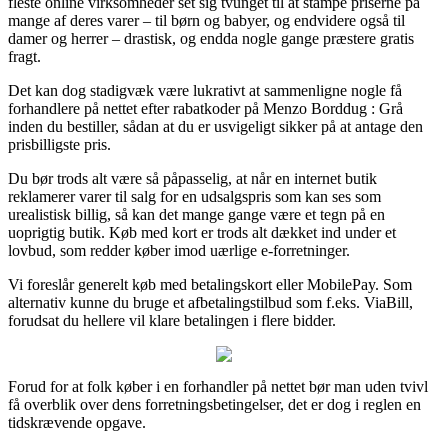
fleste online virksomheder set sig tvunget til at stampe priserne på
mange af deres varer – til børn og babyer, og endvidere også til
damer og herrer – drastisk, og endda nogle gange præstere gratis
fragt.
Det kan dog stadigvæk være lukrativt at sammenligne nogle få
forhandlere på nettet efter rabatkoder på Menzo Borddug : Grå
inden du bestiller, sådan at du er usvigeligt sikker på at antage den
prisbilligste pris.
Du bør trods alt være så påpasselig, at når en internet butik
reklamerer varer til salg for en udsalgspris som kan ses som
urealistisk billig, så kan det mange gange være et tegn på en
uoprigtig butik. Køb med kort er trods alt dækket ind under et
lovbud, som redder køber imod uærlige e-forretninger.
Vi foreslår generelt køb med betalingskort eller MobilePay. Som
alternativ kunne du bruge et afbetalingstilbud som f.eks. ViaBill,
forudsat du hellere vil klare betalingen i flere bidder.
Forud for at folk køber i en forhandler på nettet bør man uden tvivl
få overblik over dens forretningsbetingelser, det er dog i reglen en
tidskrævende opgave.