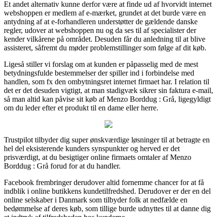
Et andet alternativ kunne derfor være at finde ud af hvorvidt internet
webshoppen er medlem af e-mærket, grundet at det burde være en
antydning af at e-forhandleren understøtter de gældende danske
regler, udover at webshoppen nu og da ses til af specialister der
kender vilkårene på området. Desuden får du anledning til at blive
assisteret, såfremt du møder problemstillinger som følge af dit køb.
Ligeså stiller vi forslag om at kunden er påpasselig med de mest
betydningsfulde bestemmelser der spiller ind i forbindelse med
handlen, som fx den ombytningsret internet firmaet har. I relation til
det er det desuden vigtigt, at man stadigvæk sikrer sin faktura e-mail,
så man altid kan påvise sit køb af Menzo Borddug : Grå, ligegyldigt
om du leder efter et produkt til en dame eller herre.
Trustpilot tilbyder dig super ønskværdige løsninger til at betragte en
hel del eksisterende kunders synspunkter og herved er det
prisværdigt, at du besigtiger online firmaets omtaler af Menzo
Borddug : Grå forud for at du handler.
Facebook frembringer derudover altid fornemme chancer for at få
indblik i online butikkens kundetilfredshed. Derudover er der en del
online selskaber i Danmark som tilbyder folk at nedfælde en
bedømmelse af deres køb, som tillige burde udnyttes til at danne dig