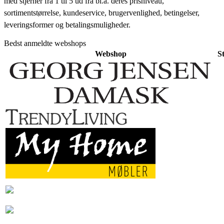
med stjerner fra 1 til 5 ud fra bl.a. deres prisniveau,
sortimentstørrelse, kundeservice, brugervenlighed, betingelser,
leveringsformer og betalingsmuligheder.
Bedst anmeldte webshops
Webshop
S