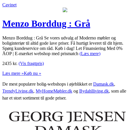
Cavinet
Menzo Borddug : Grå
Menzo Borddug : Grå Se vores udvalg af Moderno møbler og
boliginteriør til altid gode lave priser. Få hurtigt leveret til dit hjem.
Spørg kundeservice om råd. Køb i dag! Let Finansiering Med 0%
ÅOP | E-mærket webshop med prismatch
(Læs mere)
2435
kr.
(Vis fragtpris)
Læs mere »
Køb nu »
De mest populære bolig-webshops i øjeblikket er
Damask.dk
,
TrendyLiving.dk
,
MyHomeMøbler.dk
og
Bydahlliving.dk
, som alle
har et stort sortiment til gode priser.