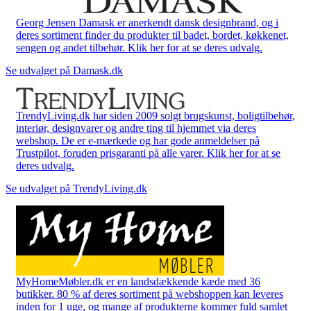
Georg Jensen Damask er anerkendt dansk designbrand, og i
deres sortiment finder du produkter til badet, bordet, køkkenet,
sengen og andet tilbehør. Klik her for at se deres udvalg.
Se udvalget på Damask.dk
TrendyLiving.dk har siden 2009 solgt brugskunst, boligtilbehør,
interiør, designvarer og andre ting til hjemmet via deres
webshop. De er e-mærkede og har gode anmeldelser på
Trustpilot, foruden prisgaranti på alle varer. Klik her for at se
deres udvalg.
Se udvalget på TrendyLiving.dk
MyHomeMøbler.dk er en landsdækkende kæde med 36
butikker. 80 % af deres sortiment på webshoppen kan leveres
inden for 1 uge, og mange af produkterne kommer fuld samlet