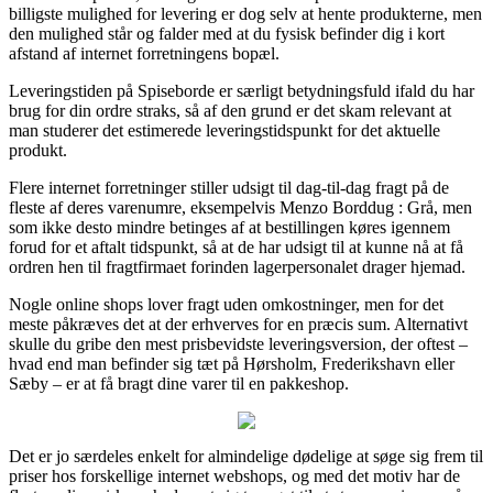
billigste mulighed for levering er dog selv at hente produkterne, men
den mulighed står og falder med at du fysisk befinder dig i kort
afstand af internet forretningens bopæl.
Leveringstiden på Spiseborde er særligt betydningsfuld ifald du har
brug for din ordre straks, så af den grund er det skam relevant at
man studerer det estimerede leveringstidspunkt for det aktuelle
produkt.
Flere internet forretninger stiller udsigt til dag-til-dag fragt på de
fleste af deres varenumre, eksempelvis Menzo Borddug : Grå, men
som ikke desto mindre betinges af at bestillingen køres igennem
forud for et aftalt tidspunkt, så at de har udsigt til at kunne nå at få
ordren hen til fragtfirmaet forinden lagerpersonalet drager hjemad.
Nogle online shops lover fragt uden omkostninger, men for det
meste påkræves det at der erhverves for en præcis sum. Alternativt
skulle du gribe den mest prisbevidste leveringsversion, der oftest –
hvad end man befinder sig tæt på Hørsholm, Frederikshavn eller
Sæby – er at få bragt dine varer til en pakkeshop.
Det er jo særdeles enkelt for almindelige dødelige at søge sig frem til
priser hos forskellige internet webshops, og med det motiv har de