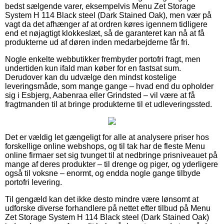
bedst sælgende varer, eksempelvis Menu Zet Storage
System H 114 Black steel (Dark Stained Oak), men vær på
vagt da det afhænger af at ordren køres igennem tidligere
end et nøjagtigt klokkeslæt, så de garanteret kan nå at få
produkterne ud af døren inden medarbejderne får fri.
Nogle enkelte webbutikker frembyder portofri fragt, men
undertiden kun ifald man køber for en fastsat sum.
Derudover kan du udvælge den mindst kostelige
leveringsmåde, som mange gange – hvad end du opholder
sig i Esbjerg, Aabenraa eller Grindsted – vil være at få
fragtmanden til at bringe produkterne til et udleveringssted.
Det er vældig let gængeligt for alle at analysere priser hos
forskellige online webshops, og til tak har de fleste Menu
online firmaer set sig tvunget til at nedbringe prisniveauet på
mange af deres produkter – til drenge og piger, og yderligere
også til voksne – enormt, og endda nogle gange tilbyde
portofri levering.
Til gengæld kan det ikke desto mindre være lønsomt at
udforske diverse forhandlere på nettet efter tilbud på Menu
Zet Storage System H 114 Black steel (Dark Stained Oak)