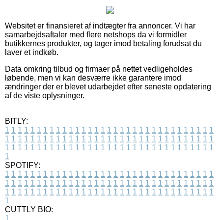
Websitet er finansieret af indtægter fra annoncer. Vi har
samarbejdsaftaler med flere netshops da vi formidler
butikkernes produkter, og tager imod betaling forudsat du
laver et indkøb.
Data omkring tilbud og firmaer på nettet vedligeholdes
løbende, men vi kan desværre ikke garantere imod
ændringer der er blevet udarbejdet efter seneste opdatering
af de viste oplysninger.
BITLY:
1
1
1
1
1
1
1
1
1
1
1
1
1
1
1
1
1
1
1
1
1
1
1
1
1
1
1
1
1
1
1
1
1
1
1
1
1
1
1
1
1
1
1
1
1
1
1
1
1
1
1
1
1
1
1
1
1
1
1
1
1
1
1
1
1
1
1
1
1
1
1
1
1
1
1
1
1
1
1
1
1
1
1
1
1
1
1
1
1
1
1
1
1
1
1
1
1
1
1
1
SPOTIFY:
1
1
1
1
1
1
1
1
1
1
1
1
1
1
1
1
1
1
1
1
1
1
1
1
1
1
1
1
1
1
1
1
1
1
1
1
1
1
1
1
1
1
1
1
1
1
1
1
1
1
1
1
1
1
1
1
1
1
1
1
1
1
1
1
1
1
1
1
1
1
1
1
1
1
1
1
1
1
1
1
1
1
1
1
1
1
1
1
1
1
1
1
1
1
1
1
1
1
1
1
CUTTLY BIO:
1