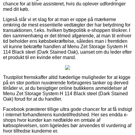
chance for at blive assisteret, hvis du oplever udfordringer
med dit køb.
Ligeså slår vi et slag for at man er oppe på mærkerne
omkring de mest essentielle vedtægter der har betydning for
transaktionen, f.eks. hvilken byttepolitik e-shoppen tilsikrer. I
den sammenhæng er det tilmed afgørende, at man til enhver
tid beholder ens købsbekræftelse, således man i fremtiden
vil kunne bekræfte handlen af Menu Zet Storage System H
114 Black steel (Dark Stained Oak), uanset om du leder efter
et produkt til en kvinde eller mand.
Trustpilot fremskaffer altid hæderlige muligheder for at kigge
på en stor portion nuværende forbrugeres tanker og derved
tilråder vi, at du besigtiger online butikkens anmeldelser af
Menu Zet Storage System H 114 Black steel (Dark Stained
Oak) forud for at du handler.
Facebook præsterer tillige ultra gode chancer for at få indsigt
i internet forhandlerens kundetilfredshed. Her ses endda e-
shops hvor kunder kan nedfælde en omtale af
købsoplevelsen, som ligeledes bør anvendes til vurdering af
hvor tilfredse kunderne er.