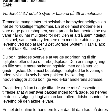
Varenummer:
16820855
EAN:
Vurderet til
3.7
ud af 5 stjerner baseret på
38
anmeldelser
Temmelig mange internet selskaber frembyder heldigvis en
hel del forskellige fragtformer. En af de mest moderne er i
vore dage pakkeshoppen, som gør at du kan hente dine nye
varer når du har mulighed for det. Den er altså ualmindeligt
fleksibel, samt endda ydermere den mest letkøbte slags
levering ved køb af Menu Zet Storage System H 114 Black
steel (Dark Stained Oak).
Du bør ligeledes overveje at vælge udbringning til din
lejlighed eller ud på din arbejdsplads. Den er mange gange
en lille smule mere omkostningsfuld, men også særligt
gnidningsløs. Den mest betalelige mulighed for levering er
uden tvivl at du selv henter pakken, hvilket dog
nødvendiggør at du bor lige ved e-forhandlerens adresse.
Fragttiden på kan i nogle tilfælde være ret så essentiel i
tilfælde af at vi behøver pakken inden for få dage, og herved
er det selvfølgelig klogt at man kontrollerer tidshorisonten for
levering på den aktuelle vare.
En hel del online forhandlere lover dag-til-dag fragt på deres