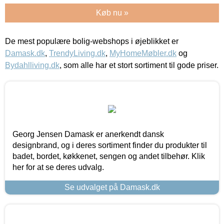
Køb nu »
De mest populære bolig-webshops i øjeblikket er
Damask.dk
,
TrendyLiving.dk
,
MyHomeMøbler.dk
og
Bydahlliving.dk
, som alle har et stort sortiment til gode priser.
Georg Jensen Damask er anerkendt dansk
designbrand, og i deres sortiment finder du produkter til
badet, bordet, køkkenet, sengen og andet tilbehør. Klik
her for at se deres udvalg.
Se udvalget på Damask.dk