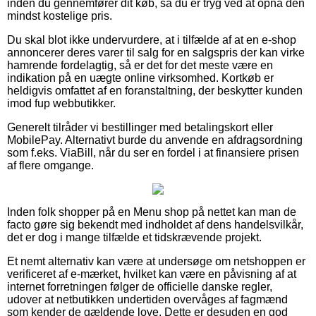
inden du gennemfører dit køb, så du er tryg ved at opnå den
mindst kostelige pris.
Du skal blot ikke undervurdere, at i tilfælde af at en e-shop
annoncerer deres varer til salg for en salgspris der kan virke
hamrende fordelagtig, så er det for det meste være en
indikation på en uægte online virksomhed. Kortkøb er
heldigvis omfattet af en foranstaltning, der beskytter kunden
imod fup webbutikker.
Generelt tilråder vi bestillinger med betalingskort eller
MobilePay. Alternativt burde du anvende en afdragsordning
som f.eks. ViaBill, når du ser en fordel i at finansiere prisen
af flere omgange.
Inden folk shopper på en Menu shop på nettet kan man de
facto gøre sig bekendt med indholdet af dens handelsvilkår,
det er dog i mange tilfælde et tidskrævende projekt.
Et nemt alternativ kan være at undersøge om netshoppen er
verificeret af e-mærket, hvilket kan være en påvisning af at
internet forretningen følger de officielle danske regler,
udover at netbutikken undertiden overvåges af fagmænd
som kender de gældende love. Dette er desuden en god