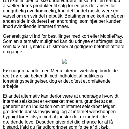
Du skal imidlertid ikke undervurdere, at såfremt en e-shop
afsætter deres produkter til salg for en pris der anses for
ubegribelig overkommelig, kan det for det meste være en
varsel om en svindel netbutik. Betalinger med kort er på den
anden side inkluderet i en anordning, som hjælper kunden
imod svindlende internet firmaer.
Generelt går vi ind for bestillinger med kort eller MobilePay.
Som en alternativ mulighed kan du udnytte et afdragstilbud
som fx ViaBill, ifald du tilstræber at godtgøre beløbet af flere
omgange.
Før nogen handler i en Menu internet webshop burde de
reelt gøre sig bekendt med indholdet af butikkens
forretningsbetingelser, dog er det oftest et omfattende
arbejde.
Et andet alternativ kan derfor være at undersøge hvorvidt
internet selskabet er e-mærket medlem, grundet at det
generelt er en indikation om at internet selskabet følger
gældende dansk lovgivning, og at internet webshoppen
hyppigt føres tilsyn med af jurister der er indført i de
gældende love. Desuden giver det dig chance for at få
bistand, ifald du får udfordringer som følge af dit køb.