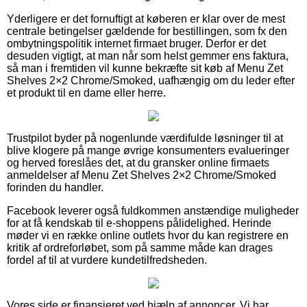
Yderligere er det fornuftigt at køberen er klar over de mest
centrale betingelser gældende for bestillingen, som fx den
ombytningspolitik internet firmaet bruger. Derfor er det
desuden vigtigt, at man når som helst gemmer ens faktura,
så man i fremtiden vil kunne bekræfte sit køb af Menu Zet
Shelves 2×2 Chrome/Smoked, uafhængig om du leder efter
et produkt til en dame eller herre.
Trustpilot byder på nogenlunde værdifulde løsninger til at
blive klogere på mange øvrige konsumenters evalueringer
og herved foreslåes det, at du gransker online firmaets
anmeldelser af Menu Zet Shelves 2×2 Chrome/Smoked
forinden du handler.
Facebook leverer også fuldkommen anstændige muligheder
for at få kendskab til e-shoppens pålidelighed. Herinde
møder vi en række online outlets hvor du kan registrere en
kritik af ordreforløbet, som på samme måde kan drages
fordel af til at vurdere kundetilfredsheden.
Vores side er finansieret ved hjælp af annoncer. Vi har