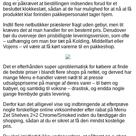
dog er påkrævet at bestillingen indsendes forud for et
besluttet klokkeslæt, sådan at de har mulighed for at nå at få
produktet klar forinden pakkepersonalet tager hjem.
Indtil flere netbutikker præsterer fragt uden gebyr, men tit
kræves det at man handler for en bestemt pris. Derudover
bør du overveje den prisbilligste leveringsversion, som ofte
– uafhængig om man bor tæt på Kolding, Middelfart eller
Vojens – vil være at få kørt varerne til en pakkeshop.
Det er efterhånden super uproblematisk for købere at finde
de bedste priser i blandt flere shops på nettet, og derved har
mange Menu e-handler været nødt til at presse
udsalgspriserne på mange af deres varer – til børn og
babyer, og samtidig til voksne – drastisk, og endda nogle
gange frembyde gratis levering.
Derfor kan det alligevel vise sig indbringende at efterprøve
nogle forskellige online virksomheder efter rabat på Menu
Zet Shelves 2×2 Chrome/Smoked inden du færdiggør din
shopping, sådan at du er sikret at få den mindst kostelige
pris.