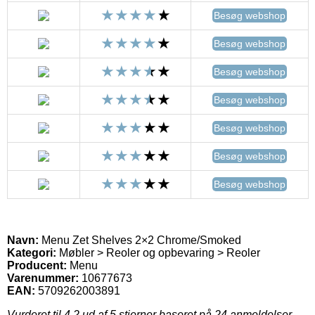
Besøg webshop
Besøg webshop
Besøg webshop
Besøg webshop
Besøg webshop
Besøg webshop
Besøg webshop
Navn:
Menu Zet Shelves 2×2 Chrome/Smoked
Kategori:
Møbler > Reoler og opbevaring > Reoler
Producent:
Menu
Varenummer:
10677673
EAN:
5709262003891
Vurderet til
4.2
ud af 5 stjerner baseret på
24
anmeldelser