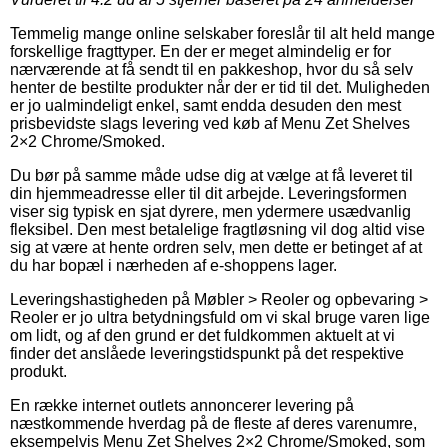
Temmelig mange online selskaber foreslår til alt held mange
forskellige fragttyper. En der er meget almindelig er for
nærværende at få sendt til en pakkeshop, hvor du så selv
henter de bestilte produkter når der er tid til det. Muligheden
er jo ualmindeligt enkel, samt endda desuden den mest
prisbevidste slags levering ved køb af Menu Zet Shelves
2×2 Chrome/Smoked.
Du bør på samme måde udse dig at vælge at få leveret til
din hjemmeadresse eller til dit arbejde. Leveringsformen
viser sig typisk en sjat dyrere, men ydermere usædvanlig
fleksibel. Den mest betalelige fragtløsning vil dog altid vise
sig at være at hente ordren selv, men dette er betinget af at
du har bopæl i nærheden af e-shoppens lager.
Leveringshastigheden på Møbler > Reoler og opbevaring >
Reoler er jo ultra betydningsfuld om vi skal bruge varen lige
om lidt, og af den grund er det fuldkommen aktuelt at vi
finder det anslåede leveringstidspunkt på det respektive
produkt.
En række internet outlets annoncerer levering på
næstkommende hverdag på de fleste af deres varenumre,
eksempelvis Menu Zet Shelves 2×2 Chrome/Smoked, som