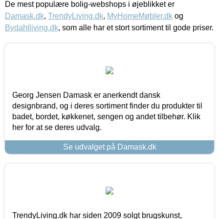
De mest populære bolig-webshops i øjeblikket er
Damask.dk
,
TrendyLiving.dk
,
MyHomeMøbler.dk
og
Bydahlliving.dk
, som alle har et stort sortiment til gode priser.
Georg Jensen Damask er anerkendt dansk
designbrand, og i deres sortiment finder du produkter til
badet, bordet, køkkenet, sengen og andet tilbehør. Klik
her for at se deres udvalg.
Se udvalget på Damask.dk
TrendyLiving.dk har siden 2009 solgt brugskunst,