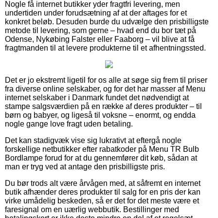
Nogle få internet butikker yder fragtfri levering, men
undertiden under forudsætning af at der aftages for et
konkret beløb. Desuden burde du udvælge den prisbilligste
metode til levering, som gerne – hvad end du bor tæt på
Odense, Nykøbing Falster eller Faaborg – vil blive at få
fragtmanden til at levere produkterne til et afhentningssted.
Det er jo ekstremt ligetil for os alle at søge sig frem til priser
fra diverse online selskaber, og for det har masser af Menu
internet selskaber i Danmark fundet det nødvendigt at
stampe salgsværdien på en række af deres produkter – til
børn og babyer, og ligeså til voksne – enormt, og endda
nogle gange love fragt uden betaling.
Det kan stadigvæk vise sig lukrativt at eftergå nogle
forskellige netbutikker efter rabatkoder på Menu TR Bulb
Bordlampe forud for at du gennemfører dit køb, sådan at
man er tryg ved at antage den prisbilligste pris.
Du bør trods alt være årvågen med, at såfremt en internet
butik afhænder deres produkter til salg for en pris der kan
virke umådelig beskeden, så er det for det meste være et
faresignal om en uærlig webbutik. Bestillinger med