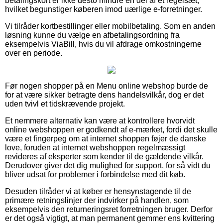
betalingskort er ikke desto mindre en del af et regelsæt,
hvilket begunstiger køberen imod uærlige e-forretninger.
Vi tilråder kortbestillinger eller mobilbetaling. Som en anden
løsning kunne du vælge en afbetalingsordning fra
eksempelvis ViaBill, hvis du vil afdrage omkostningerne
over en periode.
Før nogen shopper på en Menu online webshop burde de
for at være sikker betragte dens handelsvilkår, dog er det
uden tvivl et tidskrævende projekt.
Et nemmere alternativ kan være at kontrollere hvorvidt
online webshoppen er godkendt af e-mærket, fordi det skulle
være et fingerpeg om at internet shoppen føjer de danske
love, foruden at internet webshoppen regelmæssigt
revideres af eksperter som kender til de gældende vilkår.
Derudover giver det dig mulighed for support, for så vidt du
bliver udsat for problemer i forbindelse med dit køb.
Desuden tilråder vi at køber er hensynstagende til de
primære retningslinjer der indvirker på handlen, som
eksempelvis den returneringsret forretningen bruger. Derfor
er det også vigtigt, at man permanent gemmer ens kvittering