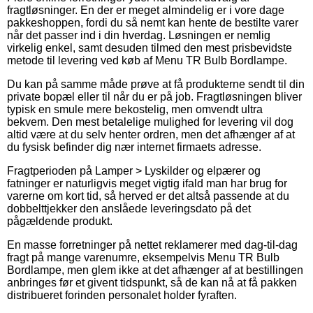
fragtløsninger. En der er meget almindelig er i vore dage
pakkeshoppen, fordi du så nemt kan hente de bestilte varer
når det passer ind i din hverdag. Løsningen er nemlig
virkelig enkel, samt desuden tilmed den mest prisbevidste
metode til levering ved køb af Menu TR Bulb Bordlampe.
Du kan på samme måde prøve at få produkterne sendt til din
private bopæl eller til når du er på job. Fragtløsningen bliver
typisk en smule mere bekostelig, men omvendt ultra
bekvem. Den mest betalelige mulighed for levering vil dog
altid være at du selv henter ordren, men det afhænger af at
du fysisk befinder dig nær internet firmaets adresse.
Fragtperioden på Lamper > Lyskilder og elpærer og
fatninger er naturligvis meget vigtig ifald man har brug for
varerne om kort tid, så herved er det altså passende at du
dobbelttjekker den anslåede leveringsdato på det
pågældende produkt.
En masse forretninger på nettet reklamerer med dag-til-dag
fragt på mange varenumre, eksempelvis Menu TR Bulb
Bordlampe, men glem ikke at det afhænger af at bestillingen
anbringes før et givent tidspunkt, så de kan nå at få pakken
distribueret forinden personalet holder fyraften.