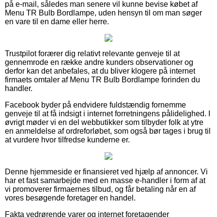
på e-mail, således man senere vil kunne bevise købet af
Menu TR Bulb Bordlampe, uden hensyn til om man søger
en vare til en dame eller herre.
Trustpilot forærer dig relativt relevante genveje til at
gennemrode en række andre kunders observationer og
derfor kan det anbefales, at du bliver klogere på internet
firmaets omtaler af Menu TR Bulb Bordlampe forinden du
handler.
Facebook byder på endvidere fuldstændig fornemme
genveje til at få indsigt i internet forretningens pålidelighed. I
øvrigt møder vi en del webbutikker som tilbyder folk at ytre
en anmeldelse af ordreforløbet, som også bør tages i brug til
at vurdere hvor tilfredse kunderne er.
Denne hjemmeside er finansieret ved hjælp af annoncer. Vi
har et fast samarbejde med en masse e-handler i form af at
vi promoverer firmaernes tilbud, og får betaling når en af
vores besøgende foretager en handel.
Fakta vedrørende varer og internet foretagender