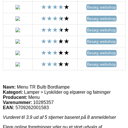
Besøg webshop
Besøg webshop
Besøg webshop
Besøg webshop
Besøg webshop
Besøg webshop
Navn:
Menu TR Bulb Bordlampe
Kategori:
Lamper > Lyskilder og elpærer og fatninger
Producent:
Menu
Varenummer:
10285357
EAN:
5709262001583
Vurderet til
3.9
ud af 5 stjerner baseret på
8
anmeldelser
Flere online forretninger yder nu et stort udvalg af