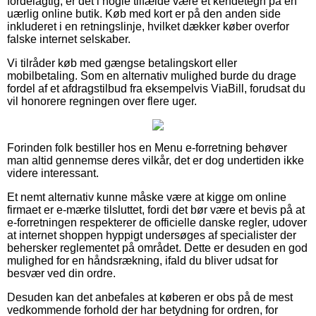
fordelagtig, er det i nogle tilfælde være et kendetegn på en
uærlig online butik. Køb med kort er på den anden side
inkluderet i en retningslinje, hvilket dækker køber overfor
falske internet selskaber.
Vi tilråder køb med gængse betalingskort eller
mobilbetaling. Som en alternativ mulighed burde du drage
fordel af et afdragstilbud fra eksempelvis ViaBill, forudsat du
vil honorere regningen over flere uger.
Forinden folk bestiller hos en Menu e-forretning behøver
man altid gennemse deres vilkår, det er dog undertiden ikke
videre interessant.
Et nemt alternativ kunne måske være at kigge om online
firmaet er e-mærke tilsluttet, fordi det bør være et bevis på at
e-forretningen respekterer de officielle danske regler, udover
at internet shoppen hyppigt undersøges af specialister der
behersker reglementet på området. Dette er desuden en god
mulighed for en håndsrækning, ifald du bliver udsat for
besvær ved din ordre.
Desuden kan det anbefales at køberen er obs på de mest
vedkommende forhold der har betydning for ordren, for