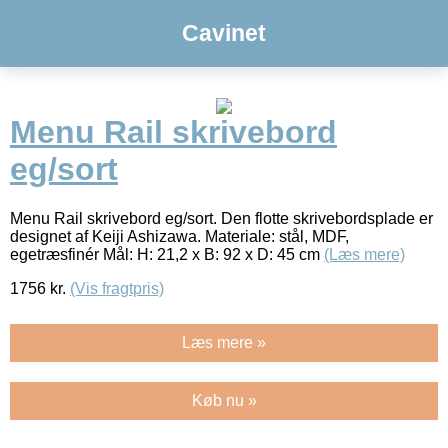
Cavinet
Menu Rail skrivebord
eg/sort
Menu Rail skrivebord eg/sort. Den flotte skrivebordsplade er
designet af Keiji Ashizawa. Materiale: stål, MDF,
egetræsfinér Mål: H: 21,2 x B: 92 x D: 45 cm
(Læs mere)
1756
kr.
(Vis fragtpris)
Læs mere »
Køb nu »