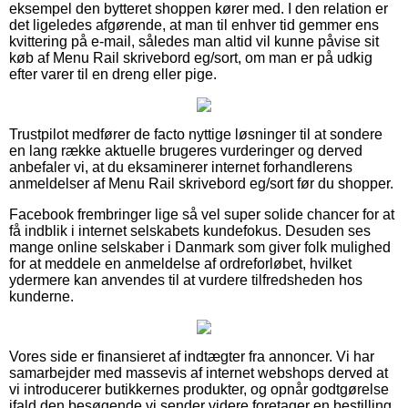
eksempel den bytteret shoppen kører med. I den relation er
det ligeledes afgørende, at man til enhver tid gemmer ens
kvittering på e-mail, således man altid vil kunne påvise sit
køb af Menu Rail skrivebord eg/sort, om man er på udkig
efter varer til en dreng eller pige.
Trustpilot medfører de facto nyttige løsninger til at sondere
en lang række aktuelle brugeres vurderinger og derved
anbefaler vi, at du eksaminerer internet forhandlerens
anmeldelser af Menu Rail skrivebord eg/sort før du shopper.
Facebook frembringer lige så vel super solide chancer for at
få indblik i internet selskabets kundefokus. Desuden ses
mange online selskaber i Danmark som giver folk mulighed
for at meddele en anmeldelse af ordreforløbet, hvilket
ydermere kan anvendes til at vurdere tilfredsheden hos
kunderne.
Vores side er finansieret af indtægter fra annoncer. Vi har
samarbejder med massevis af internet webshops derved at
vi introducerer butikkernes produkter, og opnår godtgørelse
ifald den besøgende vi sender videre foretager en bestilling.