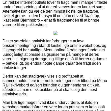
En række internet outlets lover fri fragt, men i mange tilfælde
under forudsætning af at der erhverves for en konkret sum.
Alternativt kan du vælge den mindst kostelige fragttype,
hvilket gerne – uden hensyn til om man er ved Taastrup,
Ikast eller Bjerringbro – er at få fragtmanden til at bringe
varerne til en pakkeshop.
Det er særdeles praktisk for forbrugerne at lave
prissammenligning i blandt forskellige online webshops, og
til gengæld har utallige Menu online forretninger fundet det
uundgåeligt at presse salgspriserne på mange af deres
varer – til piger og drenge, og tillige også til herrer og damer
– betydeligt, og endda nogle gange garantere fragt uden
omkostninger.
Derfor kan det stadigvæk vise sig profitabelt at
sammenholde flere internet forretninger efter tilbud på Menu
Rail skrivebord eg/sort forinden du gennemfører dit køb,
således at man er skråsikker på at skaffe sig den mest
attraktive pris.
Man bør lige meget hvad ikke undervurdere, at ifald en
webshop markedsfører en vare for en pris som er kolossalt