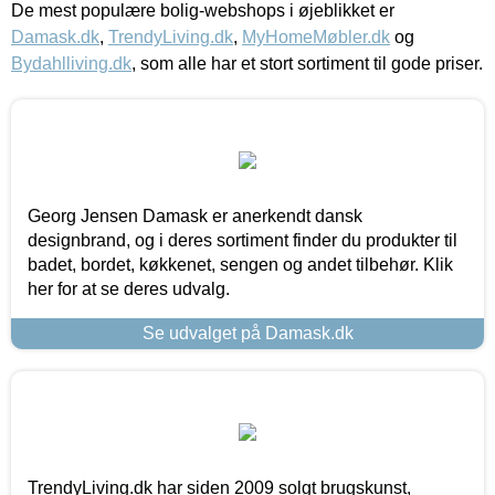
De mest populære bolig-webshops i øjeblikket er
Damask.dk
,
TrendyLiving.dk
,
MyHomeMøbler.dk
og
Bydahlliving.dk
, som alle har et stort sortiment til gode priser.
Georg Jensen Damask er anerkendt dansk
designbrand, og i deres sortiment finder du produkter til
badet, bordet, køkkenet, sengen og andet tilbehør. Klik
her for at se deres udvalg.
Se udvalget på Damask.dk
TrendyLiving.dk har siden 2009 solgt brugskunst,