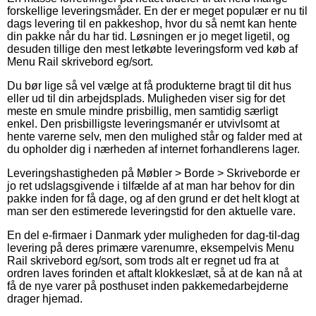
forskellige leveringsmåder. En der er meget populær er nu til
dags levering til en pakkeshop, hvor du så nemt kan hente
din pakke når du har tid. Løsningen er jo meget ligetil, og
desuden tillige den mest letkøbte leveringsform ved køb af
Menu Rail skrivebord eg/sort.
Du bør lige så vel vælge at få produkterne bragt til dit hus
eller ud til din arbejdsplads. Muligheden viser sig for det
meste en smule mindre prisbillig, men samtidig særligt
enkel. Den prisbilligste leveringsmanér er utvivlsomt at
hente varerne selv, men den mulighed står og falder med at
du opholder dig i nærheden af internet forhandlerens lager.
Leveringshastigheden på Møbler > Borde > Skriveborde er
jo ret udslagsgivende i tilfælde af at man har behov for din
pakke inden for få dage, og af den grund er det helt klogt at
man ser den estimerede leveringstid for den aktuelle vare.
En del e-firmaer i Danmark yder muligheden for dag-til-dag
levering på deres primære varenumre, eksempelvis Menu
Rail skrivebord eg/sort, som trods alt er regnet ud fra at
ordren laves forinden et aftalt klokkeslæt, så at de kan nå at
få de nye varer på posthuset inden pakkemedarbejderne
drager hjemad.