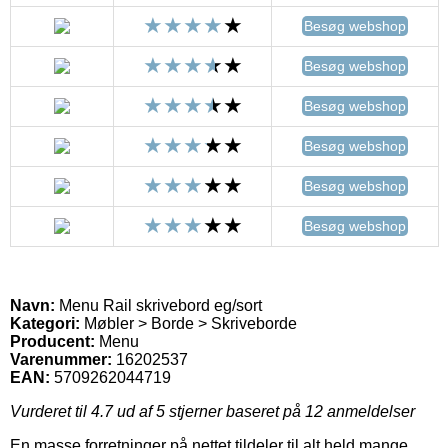
Besøg webshop
Besøg webshop
Besøg webshop
Besøg webshop
Besøg webshop
Besøg webshop
Navn:
Menu Rail skrivebord eg/sort
Kategori:
Møbler > Borde > Skriveborde
Producent:
Menu
Varenummer:
16202537
EAN:
5709262044719
Vurderet til
4.7
ud af 5 stjerner baseret på
12
anmeldelser
En masse forretninger på nettet tildeler til alt held mange