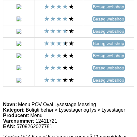
Besøg webshop
Besøg webshop
Besøg webshop
Besøg webshop
Besøg webshop
Besøg webshop
Besøg webshop
Navn:
Menu POV Oval Lysestage Messing
Kategori:
Boligtilbehør > Lysestager og lys > Lysestager
Producent:
Menu
Varenummer:
12411721
EAN:
5709262027781
Vurderet til
4.5
ud af 5 stjerner baseret på
11
anmeldelser