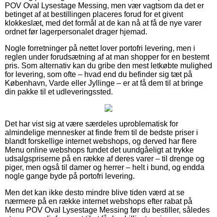
POV Oval Lysestage Messing, men vær vagtsom da det er
betinget af at bestillingen placeres forud for et givent
klokkeslæt, med det formål at de kan nå at få de nye varer
ordnet før lagerpersonalet drager hjemad.
Nogle forretninger på nettet lover portofri levering, men i
reglen under forudsætning af at man shopper for en bestemt
pris. Som alternativ kan du gribe den mest letkøbte mulighed
for levering, som ofte – hvad end du befinder sig tæt på
København, Varde eller Jyllinge – er at få dem til at bringe
din pakke til et udleveringssted.
Det har vist sig at være særdeles uproblematisk for
almindelige mennesker at finde frem til de bedste priser i
blandt forskellige internet webshops, og derved har flere
Menu online webshops fundet det uundgåeligt at trykke
udsalgspriserne på en række af deres varer – til drenge og
piger, men også til damer og herrer – helt i bund, og endda
nogle gange byde på portofri levering.
Men det kan ikke desto mindre blive tiden værd at se
nærmere på en række internet webshops efter rabat på
Menu POV Oval Lysestage Messing før du bestiller, således