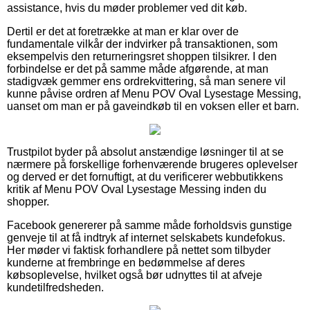
assistance, hvis du møder problemer ved dit køb.
Dertil er det at foretrække at man er klar over de
fundamentale vilkår der indvirker på transaktionen, som
eksempelvis den returneringsret shoppen tilsikrer. I den
forbindelse er det på samme måde afgørende, at man
stadigvæk gemmer ens ordrekvittering, så man senere vil
kunne påvise ordren af Menu POV Oval Lysestage Messing,
uanset om man er på gaveindkøb til en voksen eller et barn.
Trustpilot byder på absolut anstændige løsninger til at se
nærmere på forskellige forhenværende brugeres oplevelser
og derved er det fornuftigt, at du verificerer webbutikkens
kritik af Menu POV Oval Lysestage Messing inden du
shopper.
Facebook genererer på samme måde forholdsvis gunstige
genveje til at få indtryk af internet selskabets kundefokus.
Her møder vi faktisk forhandlere på nettet som tilbyder
kunderne at frembringe en bedømmelse af deres
købsoplevelse, hvilket også bør udnyttes til at afveje
kundetilfredsheden.