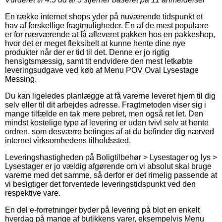
En række internet shops yder på nuværende tidspunkt et
hav af forskellige fragtmuligheder. En af de mest populære
er for nærværende at få afleveret pakken hos en pakkeshop,
hvor det er meget fleksibelt at kunne hente dine nye
produkter når der er tid til det. Denne er jo rigtig
hensigtsmæssig, samt tit endvidere den mest letkøbte
leveringsudgave ved køb af Menu POV Oval Lysestage
Messing.
Du kan ligeledes planlægge at få varerne leveret hjem til dig
selv eller til dit arbejdes adresse. Fragtmetoden viser sig i
mange tilfælde en tak mere pebret, men også ret let. Den
mindst kostelige type af levering er uden tvivl selv at hente
ordren, som desværre betinges af at du befinder dig nærved
internet virksomhedens tilholdssted.
Leveringshastigheden på Boligtilbehør > Lysestager og lys >
Lysestager er jo vældig afgørende om vi absolut skal bruge
varerne med det samme, så derfor er det rimelig passende at
vi besigtiger det forventede leveringstidspunkt ved den
respektive vare.
En del e-forretninger byder på levering på blot en enkelt
hverdag på mange af butikkens varer, eksempelvis Menu