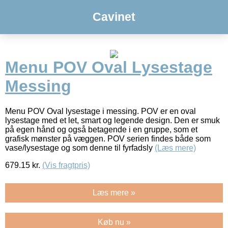
Cavinet
Menu POV Oval Lysestage
Messing
Menu POV Oval lysestage i messing. POV er en oval
lysestage med et let, smart og legende design. Den er smuk
på egen hånd og også betagende i en gruppe, som et
grafisk mønster på væggen. POV serien findes både som
vase/lysestage og som denne til fyrfadsly
(Læs mere)
679.15
kr.
(Vis fragtpris)
Læs mere »
Køb nu »