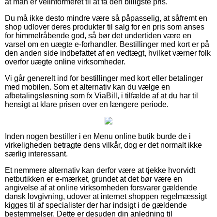
at man er velinformeret til at få den billigste pris.
Du må ikke desto mindre være så påpasselig, at såfremt en
shop udlover deres produkter til salg for en pris som anses
for himmelråbende god, så bør det undertiden være en
varsel om en uægte e-forhandler. Bestillinger med kort er på
den anden side indbefattet af en vedtægt, hvilket værner folk
overfor uægte online virksomheder.
Vi går generelt ind for bestillinger med kort eller betalinger
med mobilen. Som et alternativ kan du vælge en
afbetalingsløsning som fx ViaBill, i tilfælde af at du har til
hensigt at klare prisen over en længere periode.
Inden nogen bestiller i en Menu online butik burde de i
virkeligheden betragte dens vilkår, dog er det normalt ikke
særlig interessant.
Et nemmere alternativ kan derfor være at tjekke hvorvidt
netbutikken er e-mærket, grundet at det bør være en
angivelse af at online virksomheden forsvarer gældende
dansk lovgivning, udover at internet shoppen regelmæssigt
kigges til af specialister der har indsigt i de gældende
bestemmelser. Dette er desuden din anledning til