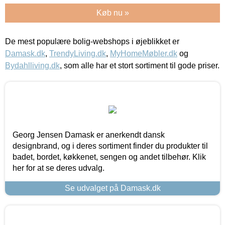
Køb nu »
De mest populære bolig-webshops i øjeblikket er
Damask.dk
,
TrendyLiving.dk
,
MyHomeMøbler.dk
og
Bydahlliving.dk
, som alle har et stort sortiment til gode priser.
Georg Jensen Damask er anerkendt dansk
designbrand, og i deres sortiment finder du produkter til
badet, bordet, køkkenet, sengen og andet tilbehør. Klik
her for at se deres udvalg.
Se udvalget på Damask.dk