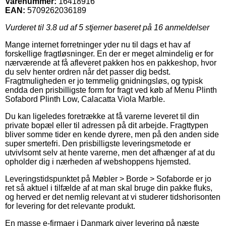
Varenummer:
16418916
EAN:
5709262036189
Vurderet til
3.8
ud af 5 stjerner baseret på
16
anmeldelser
Mange internet forretninger yder nu til dags et hav af
forskellige fragtløsninger. En der er meget almindelig er for
nærværende at få afleveret pakken hos en pakkeshop, hvor
du selv henter ordren når det passer dig bedst.
Fragtmuligheden er jo temmelig gnidningsløs, og typisk
endda den prisbilligste form for fragt ved køb af Menu Plinth
Sofabord Plinth Low, Calacatta Viola Marble.
Du kan ligeledes foretrække at få varerne leveret til din
private bopæl eller til adressen på dit arbejde. Fragttypen
bliver somme tider en kende dyrere, men på den anden side
super smertefri. Den prisbilligste leveringsmetode er
utvivlsomt selv at hente varerne, men det afhænger af at du
opholder dig i nærheden af webshoppens hjemsted.
Leveringstidspunktet på Møbler > Borde > Sofaborde er jo
ret så aktuel i tilfælde af at man skal bruge din pakke fluks,
og herved er det nemlig relevant at vi studerer tidshorisonten
for levering for det relevante produkt.
En masse e-firmaer i Danmark giver levering på næste