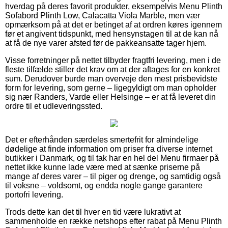
hverdag på deres favorit produkter, eksempelvis Menu Plinth
Sofabord Plinth Low, Calacatta Viola Marble, men vær
opmærksom på at det er betinget af at ordren køres igennem
før et angivent tidspunkt, med hensynstagen til at de kan nå
at få de nye varer afsted før de pakkeansatte tager hjem.
Visse forretninger på nettet tilbyder fragtfri levering, men i de
fleste tilfælde stiller det krav om at der aftages for en konkret
sum. Derudover burde man overveje den mest prisbevidste
form for levering, som gerne – ligegyldigt om man opholder
sig nær Randers, Varde eller Helsinge – er at få leveret din
ordre til et udleveringssted.
Det er efterhånden særdeles smertefrit for almindelige
dødelige at finde information om priser fra diverse internet
butikker i Danmark, og til tak har en hel del Menu firmaer på
nettet ikke kunne lade være med at sænke priserne på
mange af deres varer – til piger og drenge, og samtidig også
til voksne – voldsomt, og endda nogle gange garantere
portofri levering.
Trods dette kan det til hver en tid være lukrativt at
sammenholde en række netshops efter rabat på Menu Plinth