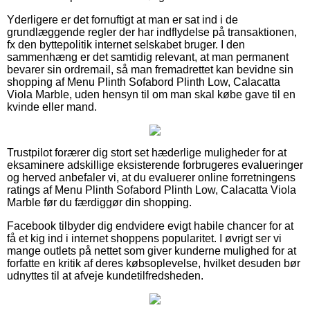
Yderligere er det fornuftigt at man er sat ind i de
grundlæggende regler der har indflydelse på transaktionen,
fx den byttepolitik internet selskabet bruger. I den
sammenhæng er det samtidig relevant, at man permanent
bevarer sin ordremail, så man fremadrettet kan bevidne sin
shopping af Menu Plinth Sofabord Plinth Low, Calacatta
Viola Marble, uden hensyn til om man skal købe gave til en
kvinde eller mand.
Trustpilot forærer dig stort set hæderlige muligheder for at
eksaminere adskillige eksisterende forbrugeres evalueringer
og herved anbefaler vi, at du evaluerer online forretningens
ratings af Menu Plinth Sofabord Plinth Low, Calacatta Viola
Marble før du færdiggør din shopping.
Facebook tilbyder dig endvidere evigt habile chancer for at
få et kig ind i internet shoppens popularitet. I øvrigt ser vi
mange outlets på nettet som giver kunderne mulighed for at
forfatte en kritik af deres købsoplevelse, hvilket desuden bør
udnyttes til at afveje kundetilfredsheden.