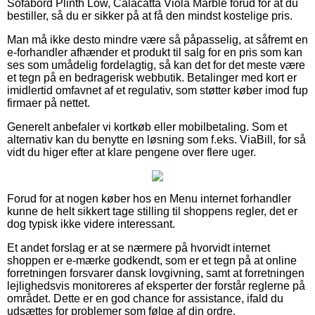
Sofabord Plinth Low, Calacatta Viola Marble forud for at du
bestiller, så du er sikker på at få den mindst kostelige pris.
Man må ikke desto mindre være så påpasselig, at såfremt en
e-forhandler afhænder et produkt til salg for en pris som kan
ses som umådelig fordelagtig, så kan det for det meste være
et tegn på en bedragerisk webbutik. Betalinger med kort er
imidlertid omfavnet af et regulativ, som støtter køber imod fup
firmaer på nettet.
Generelt anbefaler vi kortkøb eller mobilbetaling. Som et
alternativ kan du benytte en løsning som f.eks. ViaBill, for så
vidt du higer efter at klare pengene over flere uger.
Forud for at nogen køber hos en Menu internet forhandler
kunne de helt sikkert tage stilling til shoppens regler, det er
dog typisk ikke videre interessant.
Et andet forslag er at se nærmere på hvorvidt internet
shoppen er e-mærke godkendt, som er et tegn på at online
forretningen forsvarer dansk lovgivning, samt at forretningen
lejlighedsvis monitoreres af eksperter der forstår reglerne på
området. Dette er en god chance for assistance, ifald du
udsættes for problemer som følge af din ordre.