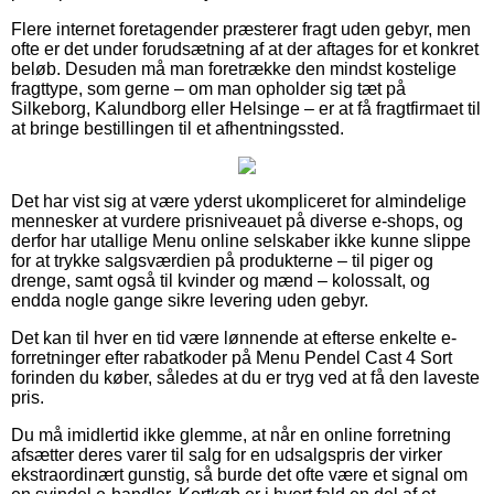
Flere internet foretagender præsterer fragt uden gebyr, men
ofte er det under forudsætning af at der aftages for et konkret
beløb. Desuden må man foretrække den mindst kostelige
fragttype, som gerne – om man opholder sig tæt på
Silkeborg, Kalundborg eller Helsinge – er at få fragtfirmaet til
at bringe bestillingen til et afhentningssted.
Det har vist sig at være yderst ukompliceret for almindelige
mennesker at vurdere prisniveauet på diverse e-shops, og
derfor har utallige Menu online selskaber ikke kunne slippe
for at trykke salgsværdien på produkterne – til piger og
drenge, samt også til kvinder og mænd – kolossalt, og
endda nogle gange sikre levering uden gebyr.
Det kan til hver en tid være lønnende at efterse enkelte e-
forretninger efter rabatkoder på Menu Pendel Cast 4 Sort
forinden du køber, således at du er tryg ved at få den laveste
pris.
Du må imidlertid ikke glemme, at når en online forretning
afsætter deres varer til salg for en udsalgspris der virker
ekstraordinært gunstig, så burde det ofte være et signal om