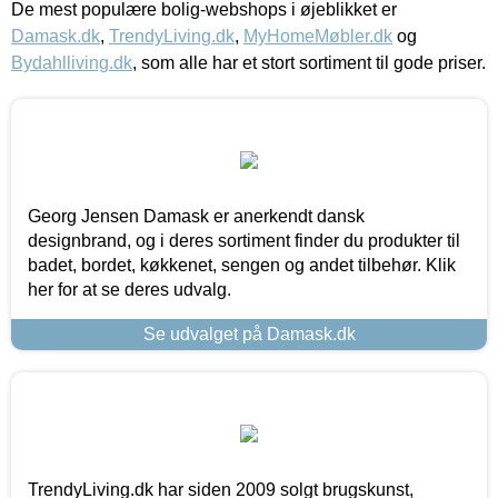
De mest populære bolig-webshops i øjeblikket er
Damask.dk
,
TrendyLiving.dk
,
MyHomeMøbler.dk
og
Bydahlliving.dk
, som alle har et stort sortiment til gode priser.
Georg Jensen Damask er anerkendt dansk
designbrand, og i deres sortiment finder du produkter til
badet, bordet, køkkenet, sengen og andet tilbehør. Klik
her for at se deres udvalg.
Se udvalget på Damask.dk
TrendyLiving.dk har siden 2009 solgt brugskunst,