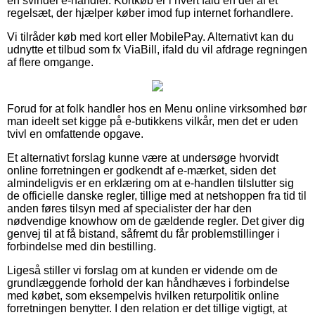
en svindel e-handler. Kortkøb er i hvert fald en del af et
regelsæt, der hjælper køber imod fup internet forhandlere.
Vi tilråder køb med kort eller MobilePay. Alternativt kan du
udnytte et tilbud som fx ViaBill, ifald du vil afdrage regningen
af flere omgange.
Forud for at folk handler hos en Menu online virksomhed bør
man ideelt set kigge på e-butikkens vilkår, men det er uden
tvivl en omfattende opgave.
Et alternativt forslag kunne være at undersøge hvorvidt
online forretningen er godkendt af e-mærket, siden det
almindeligvis er en erklæring om at e-handlen tilslutter sig
de officielle danske regler, tillige med at netshoppen fra tid til
anden føres tilsyn med af specialister der har den
nødvendige knowhow om de gældende regler. Det giver dig
genvej til at få bistand, såfremt du får problemstillinger i
forbindelse med din bestilling.
Ligeså stiller vi forslag om at kunden er vidende om de
grundlæggende forhold der kan håndhæves i forbindelse
med købet, som eksempelvis hvilken returpolitik online
forretningen benytter. I den relation er det tillige vigtigt, at