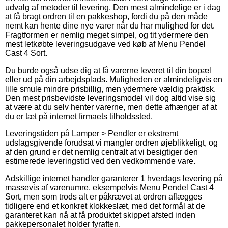
udvalg af metoder til levering. Den mest almindelige er i dag
at få bragt ordren til en pakkeshop, fordi du på den måde
nemt kan hente dine nye varer når du har mulighed for det.
Fragtformen er nemlig meget simpel, og tit ydermere den
mest letkøbte leveringsudgave ved køb af Menu Pendel
Cast 4 Sort.
Du burde også udse dig at få varerne leveret til din bopæl
eller ud på din arbejdsplads. Muligheden er almindeligvis en
lille smule mindre prisbillig, men ydermere vældig praktisk.
Den mest prisbevidste leveringsmodel vil dog altid vise sig
at være at du selv henter varerne, men dette afhænger af at
du er tæt på internet firmaets tilholdssted.
Leveringstiden på Lamper > Pendler er ekstremt
udslagsgivende forudsat vi mangler ordren øjeblikkeligt, og
af den grund er det nemlig centralt at vi besigtiger den
estimerede leveringstid ved den vedkommende vare.
Adskillige internet handler garanterer 1 hverdags levering på
massevis af varenumre, eksempelvis Menu Pendel Cast 4
Sort, men som trods alt er påkrævet at ordren aflægges
tidligere end et konkret klokkeslæt, med det formål at de
garanteret kan nå at få produktet skippet afsted inden
pakkepersonalet holder fyraften.