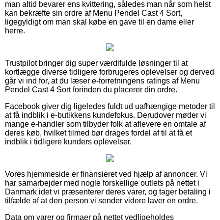
man altid bevarer ens kvittering, således man når som helst
kan bekræfte sin ordre af Menu Pendel Cast 4 Sort,
ligegyldigt om man skal købe en gave til en dame eller
herre.
Trustpilot bringer dig super værdifulde løsninger til at
kortlægge diverse tidligere forbrugeres oplevelser og derved
går vi ind for, at du læser e-forretningens ratings af Menu
Pendel Cast 4 Sort forinden du placerer din ordre.
Facebook giver dig ligeledes fuldt ud uafhængige metoder til
at få indblik i e-butikkens kundefokus. Derudover møder vi
mange e-handler som tilbyder folk at aflevere en omtale af
deres køb, hvilket tilmed bør drages fordel af til at få et
indblik i tidligere kunders oplevelser.
Vores hjemmeside er finansieret ved hjælp af annoncer. Vi
har samarbejder med nogle forskellige outlets på nettet i
Danmark idet vi præsenterer deres varer, og tager betaling i
tilfælde af at den person vi sender videre laver en ordre.
Data om varer og firmaer på nettet vedligeholdes