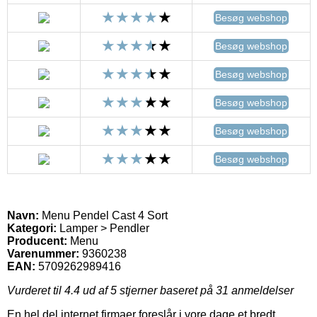
Besøg webshop
Besøg webshop
Besøg webshop
Besøg webshop
Besøg webshop
Besøg webshop
Navn:
Menu Pendel Cast 4 Sort
Kategori:
Lamper > Pendler
Producent:
Menu
Varenummer:
9360238
EAN:
5709262989416
Vurderet til
4.4
ud af 5 stjerner baseret på
31
anmeldelser
En hel del internet firmaer foreslår i vore dage et bredt