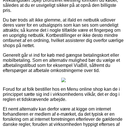
Rektangulært Spejl Bronzeret Messing forinden du køber,
således at du er usvigeligt sikker på at opnå den billigste
pris.
Du bør trods alt ikke glemme, at ifald en netbutik udlover
deres varer for en udsalgspris som kan ses som uendeligt
attraktiv, så kunne det i nogle tilfælde være et fingerpeg om
en uoprigtig netbutik. Kortbestillinger er ikke desto mindre
omfavnet af en ordning, hvilket assisterer dig overfor uærlige
shops på nettet.
Generelt går vi ind for køb med gængse betalingskort eller
mobilbetaling. Som en alternativ mulighed bør du vælge et
afbetalingstilbud som for eksempel ViaBill, såfremt du
efterspørger at afbetale omkostningerne over tid.
Forud for at folk bestiller hos en Menu online shop kan de i
princippet sætte sig ind i virksomhedens vilkår, det er dog i
reglen et tidskrævende arbejde.
Et nemt alternativ kan derfor være at kigge om internet
forhandleren er medlem af e-mærket, da det typisk er en
forsikring om at internet forretningen efterlever de gældende
danske regler, foruden at virksomheden hyppigt efterses af