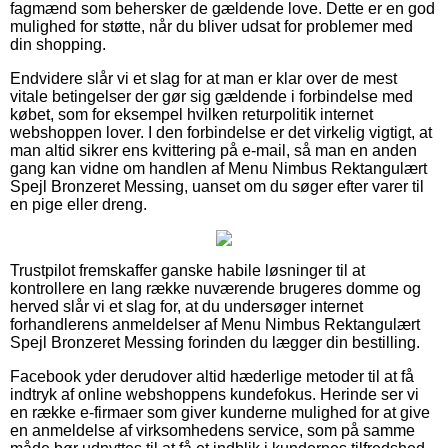
fagmænd som behersker de gældende love. Dette er en god
mulighed for støtte, når du bliver udsat for problemer med
din shopping.
Endvidere slår vi et slag for at man er klar over de mest
vitale betingelser der gør sig gældende i forbindelse med
købet, som for eksempel hvilken returpolitik internet
webshoppen lover. I den forbindelse er det virkelig vigtigt, at
man altid sikrer ens kvittering på e-mail, så man en anden
gang kan vidne om handlen af Menu Nimbus Rektangulært
Spejl Bronzeret Messing, uanset om du søger efter varer til
en pige eller dreng.
Trustpilot fremskaffer ganske habile løsninger til at
kontrollere en lang række nuværende brugeres domme og
herved slår vi et slag for, at du undersøger internet
forhandlerens anmeldelser af Menu Nimbus Rektangulært
Spejl Bronzeret Messing forinden du lægger din bestilling.
Facebook yder derudover altid hæderlige metoder til at få
indtryk af online webshoppens kundefokus. Herinde ser vi
en række e-firmaer som giver kunderne mulighed for at give
en anmeldelse af virksomhedens service, som på samme