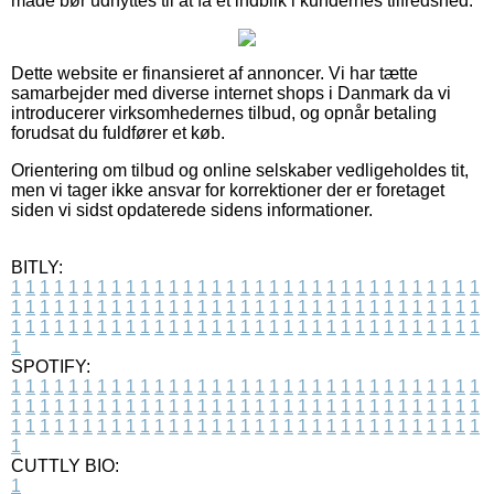
måde bør udnyttes til at få et indblik i kundernes tilfredshed.
Dette website er finansieret af annoncer. Vi har tætte
samarbejder med diverse internet shops i Danmark da vi
introducerer virksomhedernes tilbud, og opnår betaling
forudsat du fuldfører et køb.
Orientering om tilbud og online selskaber vedligeholdes tit,
men vi tager ikke ansvar for korrektioner der er foretaget
siden vi sidst opdaterede sidens informationer.
BITLY:
1
1
1
1
1
1
1
1
1
1
1
1
1
1
1
1
1
1
1
1
1
1
1
1
1
1
1
1
1
1
1
1
1
1
1
1
1
1
1
1
1
1
1
1
1
1
1
1
1
1
1
1
1
1
1
1
1
1
1
1
1
1
1
1
1
1
1
1
1
1
1
1
1
1
1
1
1
1
1
1
1
1
1
1
1
1
1
1
1
1
1
1
1
1
1
1
1
1
1
1
SPOTIFY:
1
1
1
1
1
1
1
1
1
1
1
1
1
1
1
1
1
1
1
1
1
1
1
1
1
1
1
1
1
1
1
1
1
1
1
1
1
1
1
1
1
1
1
1
1
1
1
1
1
1
1
1
1
1
1
1
1
1
1
1
1
1
1
1
1
1
1
1
1
1
1
1
1
1
1
1
1
1
1
1
1
1
1
1
1
1
1
1
1
1
1
1
1
1
1
1
1
1
1
1
CUTTLY BIO:
1