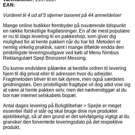
EAN:
Vurderet til
4
ud af 5 stjerner baseret på
44
anmeldelser
Mange online butikker frembyder på nuværende tidspunkt
en række forskellige fragtløsninger. En af de mest populære
er nu til dags levering til en pakkeshop, som giver dig
mulighed for at hente pakken når du har tid. Metoden er
nemlig virkelig praktisk, samt i mange tilfælde endda den
prisbilligste leveringsudgave ved køb af Menu Nimbus
Rektangulært Spejl Bronzeret Messing.
Du kunne endvidere påtænke at bestille ordren til levering
hjem til dig privat eller til adressen hvor du arbejder.
Fragtmetoden bliver tit en tak dyrere, men også særdeles
gnidningsløs. Den prisbilligste fragttype vil dog altid vise sig
at være at hente pakken selv, men det nødvendiggør at du
bor nær internet selskabets bopæl.
Antal dages levering på Boligtilbehør > Spejle er meget
essentiel ifald vi står og skal bruge dine nye produkter
øjeblikkeligt, så af den grund er det selvfølgelig vigtigt at du
gransker den forventede leveringsdato på det respektive
produkt.