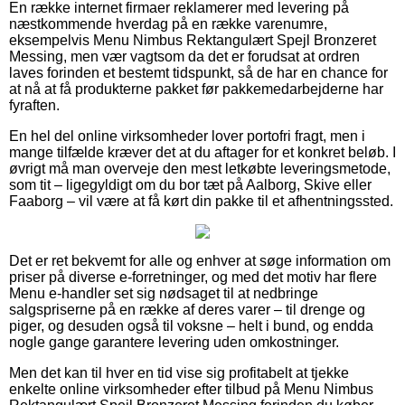
En række internet firmaer reklamerer med levering på
næstkommende hverdag på en række varenumre,
eksempelvis Menu Nimbus Rektangulært Spejl Bronzeret
Messing, men vær vagtsom da det er forudsat at ordren
laves forinden et bestemt tidspunkt, så de har en chance for
at nå at få produkterne pakket før pakkemedarbejderne har
fyraften.
En hel del online virksomheder lover portofri fragt, men i
mange tilfælde kræver det at du aftager for et konkret beløb. I
øvrigt må man overveje den mest letkøbte leveringsmetode,
som tit – ligegyldigt om du bor tæt på Aalborg, Skive eller
Faaborg – vil være at få kørt din pakke til et afhentningssted.
Det er ret bekvemt for alle og enhver at søge information om
priser på diverse e-forretninger, og med det motiv har flere
Menu e-handler set sig nødsaget til at nedbringe
salgspriserne på en række af deres varer – til drenge og
piger, og desuden også til voksne – helt i bund, og endda
nogle gange garantere levering uden omkostninger.
Men det kan til hver en tid vise sig profitabelt at tjekke
enkelte online virksomheder efter tilbud på Menu Nimbus