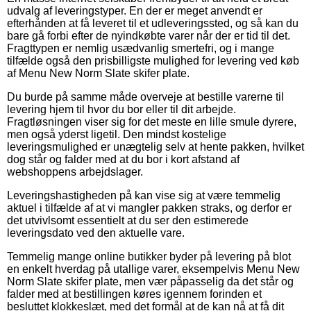
udvalg af leveringstyper. En der er meget anvendt er
efterhånden at få leveret til et udleveringssted, og så kan du
bare gå forbi efter de nyindkøbte varer når der er tid til det.
Fragttypen er nemlig usædvanlig smertefri, og i mange
tilfælde også den prisbilligste mulighed for levering ved køb
af Menu New Norm Slate skifer plate.
Du burde på samme måde overveje at bestille varerne til
levering hjem til hvor du bor eller til dit arbejde.
Fragtløsningen viser sig for det meste en lille smule dyrere,
men også yderst ligetil. Den mindst kostelige
leveringsmulighed er unægtelig selv at hente pakken, hvilket
dog står og falder med at du bor i kort afstand af
webshoppens arbejdslager.
Leveringshastigheden på kan vise sig at være temmelig
aktuel i tilfælde af at vi mangler pakken straks, og derfor er
det utvivlsomt essentielt at du ser den estimerede
leveringsdato ved den aktuelle vare.
Temmelig mange online butikker byder på levering på blot
en enkelt hverdag på utallige varer, eksempelvis Menu New
Norm Slate skifer plate, men vær påpasselig da det står og
falder med at bestillingen køres igennem forinden et
besluttet klokkeslæt, med det formål at de kan nå at få dit