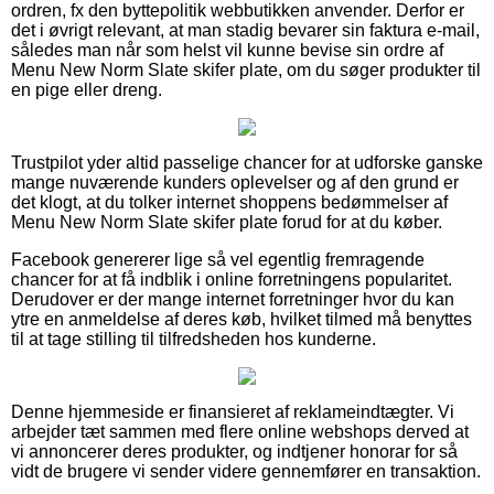
ordren, fx den byttepolitik webbutikken anvender. Derfor er
det i øvrigt relevant, at man stadig bevarer sin faktura e-mail,
således man når som helst vil kunne bevise sin ordre af
Menu New Norm Slate skifer plate, om du søger produkter til
en pige eller dreng.
Trustpilot yder altid passelige chancer for at udforske ganske
mange nuværende kunders oplevelser og af den grund er
det klogt, at du tolker internet shoppens bedømmelser af
Menu New Norm Slate skifer plate forud for at du køber.
Facebook genererer lige så vel egentlig fremragende
chancer for at få indblik i online forretningens popularitet.
Derudover er der mange internet forretninger hvor du kan
ytre en anmeldelse af deres køb, hvilket tilmed må benyttes
til at tage stilling til tilfredsheden hos kunderne.
Denne hjemmeside er finansieret af reklameindtægter. Vi
arbejder tæt sammen med flere online webshops derved at
vi annoncerer deres produkter, og indtjener honorar for så
vidt de brugere vi sender videre gennemfører en transaktion.