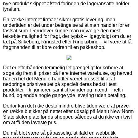
nye produkt skippet afsted forinden de lageransatte holder
fyraften.
En række internet firmaer sikrer gratis levering, men
undertiden er det under betingelse af at man handler for en
fastsat sum. Derudover kunne man udvælge den mest
letkøbte mulighed for fragt, der typisk – ligegyldigt om du er
tæt på Silkeborg, Ringsted eller Ringkøbing – vil være at få
fragtmanden til at køre ordren til en pakkeshop.
Det er efterhånden temmelig let gængeligt for købere at
søge sig frem til priser på flere internet varehuse, og herved
har en hel del Menu e-handler været presset til at at
nedbringe prisniveauet på specielt deres bedst i test
produkter – til juniorer, samt til kvinder og mænd – helt i
bund, og endda nogle gange yde levering uden betaling.
Derfor kan det ikke desto mindre blive tiden værd at prøve
en række butikker på nettet efter udsalg på Menu New Norm
Slate skifer plate før du shopper, således at du ikke er i tvivl
om at få den laveste pris.
Du må blot være så påpasselig, at ifald en webbutik