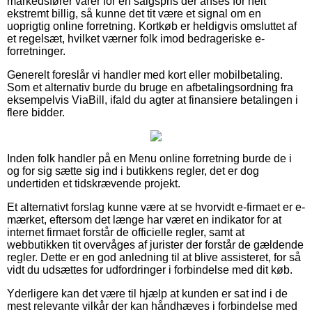
markedsfører varer for en salgspris der anses for helt
ekstremt billig, så kunne det tit være et signal om en
uoprigtig online forretning. Kortkøb er heldigvis omsluttet af
et regelsæt, hvilket værner folk imod bedrageriske e-
forretninger.
Generelt foreslår vi handler med kort eller mobilbetaling.
Som et alternativ burde du bruge en afbetalingsordning fra
eksempelvis ViaBill, ifald du agter at finansiere betalingen i
flere bidder.
Inden folk handler på en Menu online forretning burde de i
og for sig sætte sig ind i butikkens regler, det er dog
undertiden et tidskrævende projekt.
Et alternativt forslag kunne være at se hvorvidt e-firmaet er e-
mærket, eftersom det længe har været en indikator for at
internet firmaet forstår de officielle regler, samt at
webbutikken tit overvåges af jurister der forstår de gældende
regler. Dette er en god anledning til at blive assisteret, for så
vidt du udsættes for udfordringer i forbindelse med dit køb.
Yderligere kan det være til hjælp at kunden er sat ind i de
mest relevante vilkår der kan håndhæves i forbindelse med