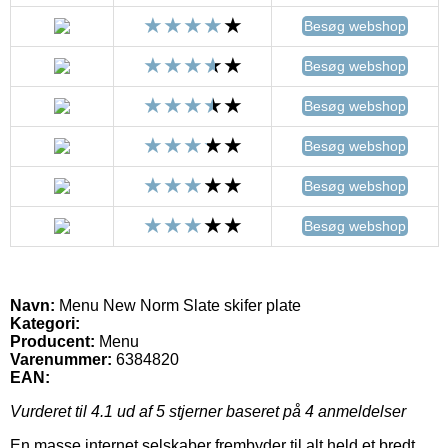
Besøg webshop
Besøg webshop
Besøg webshop
Besøg webshop
Besøg webshop
Besøg webshop
Navn:
Menu New Norm Slate skifer plate
Kategori:
Producent:
Menu
Varenummer:
6384820
EAN:
Vurderet til
4.1
ud af 5 stjerner baseret på
4
anmeldelser
En masse internet selskaber frembyder til alt held et bredt