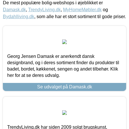
De mest populære bolig-webshops i øjeblikket er
Damask.dk
,
TrendyLiving.dk
,
MyHomeMøbler.dk
og
Bydahlliving.dk
, som alle har et stort sortiment til gode priser.
Georg Jensen Damask er anerkendt dansk
designbrand, og i deres sortiment finder du produkter til
badet, bordet, køkkenet, sengen og andet tilbehør. Klik
her for at se deres udvalg.
Se udvalget på Damask.dk
TrendyLiving.dk har siden 2009 solgt brugskunst,