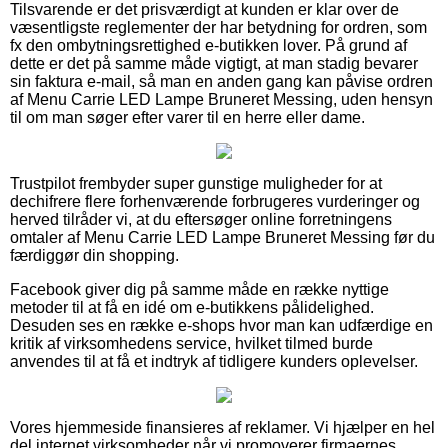
Tilsvarende er det prisværdigt at kunden er klar over de
væsentligste reglementer der har betydning for ordren, som
fx den ombytningsrettighed e-butikken lover. På grund af
dette er det på samme måde vigtigt, at man stadig bevarer
sin faktura e-mail, så man en anden gang kan påvise ordren
af Menu Carrie LED Lampe Bruneret Messing, uden hensyn
til om man søger efter varer til en herre eller dame.
Trustpilot frembyder super gunstige muligheder for at
dechifrere flere forhenværende forbrugeres vurderinger og
herved tilråder vi, at du eftersøger online forretningens
omtaler af Menu Carrie LED Lampe Bruneret Messing før du
færdiggør din shopping.
Facebook giver dig på samme måde en række nyttige
metoder til at få en idé om e-butikkens pålidelighed.
Desuden ses en række e-shops hvor man kan udfærdige en
kritik af virksomhedens service, hvilket tilmed burde
anvendes til at få et indtryk af tidligere kunders oplevelser.
Vores hjemmeside finansieres af reklamer. Vi hjælper en hel
del internet virksomheder når vi promoverer firmaernes