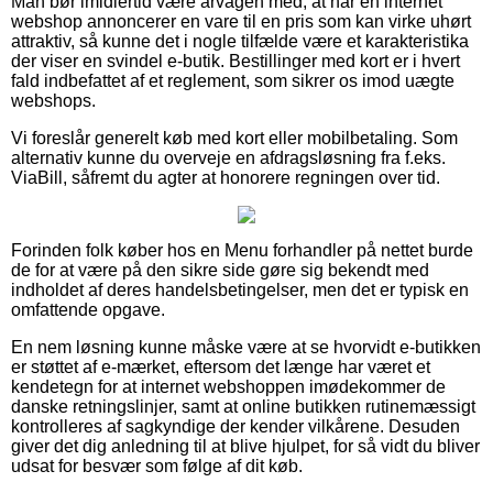
Man bør imidlertid være årvågen med, at når en internet
webshop annoncerer en vare til en pris som kan virke uhørt
attraktiv, så kunne det i nogle tilfælde være et karakteristika
der viser en svindel e-butik. Bestillinger med kort er i hvert
fald indbefattet af et reglement, som sikrer os imod uægte
webshops.
Vi foreslår generelt køb med kort eller mobilbetaling. Som
alternativ kunne du overveje en afdragsløsning fra f.eks.
ViaBill, såfremt du agter at honorere regningen over tid.
Forinden folk køber hos en Menu forhandler på nettet burde
de for at være på den sikre side gøre sig bekendt med
indholdet af deres handelsbetingelser, men det er typisk en
omfattende opgave.
En nem løsning kunne måske være at se hvorvidt e-butikken
er støttet af e-mærket, eftersom det længe har været et
kendetegn for at internet webshoppen imødekommer de
danske retningslinjer, samt at online butikken rutinemæssigt
kontrolleres af sagkyndige der kender vilkårene. Desuden
giver det dig anledning til at blive hjulpet, for så vidt du bliver
udsat for besvær som følge af dit køb.