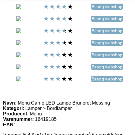
Besøg webshop
Besøg webshop
Besøg webshop
Besøg webshop
Besøg webshop
Besøg webshop
Besøg webshop
Navn:
Menu Carrie LED Lampe Bruneret Messing
Kategori:
Lamper > Bordlamper
Producent:
Menu
Varenummer:
16419185
EAN:
Vurderet til
4.3
ud af 5 stjerner baseret på
5
anmeldelser