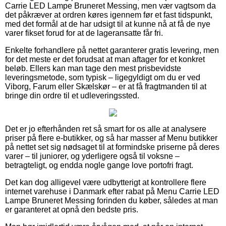
Carrie LED Lampe Bruneret Messing, men vær vagtsom da
det påkræver at ordren køres igennem før et fast tidspunkt,
med det formål at de har udsigt til at kunne nå at få de nye
varer fikset forud for at de lageransatte får fri.
Enkelte forhandlere på nettet garanterer gratis levering, men
for det meste er det forudsat at man aftager for et konkret
beløb. Ellers kan man tage den mest prisbevidste
leveringsmetode, som typisk – ligegyldigt om du er ved
Viborg, Farum eller Skælskør – er at få fragtmanden til at
bringe din ordre til et udleveringssted.
Det er jo efterhånden ret så smart for os alle at analysere
priser på flere e-butikker, og så har masser af Menu butikker
på nettet set sig nødsaget til at formindske priserne på deres
varer – til juniorer, og yderligere også til voksne –
betragteligt, og endda nogle gange love portofri fragt.
Det kan dog alligevel være udbytterigt at kontrollere flere
internet varehuse i Danmark efter rabat på Menu Carrie LED
Lampe Bruneret Messing forinden du køber, således at man
er garanteret at opnå den bedste pris.