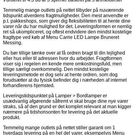
Temmelig mange outlets på nettet tilbyder på nuværende
tidspunkt alverdens fragtmuligheder. Den mest anvendte er
p.t. pakkeshops, som giver dig fleksibiliteten til at hente dine
varer når du har mulighed for det. Leveringsformen er nemlig
ret så ukompliceret, og oftest endvidere den mindst kostelige
fragttype ved køb af Menu Carrie LED Lampe Bruneret
Messing.
Du bør tillige tænke over at få ordren bragt til din lejlighed
eller hus eller til adressen hvor du arbejder. Fragtformen
viser sig i regelen en kende mere omkostningsfuld, men
tillige særligt overkommelig. Den mindst kostelige
leveringsmetode er dog selv at hente ordren, som dog
forudsætter at du fysisk befinder dig i nærheden af internet
forhandlerens hjemsted.
Leveringstidspunktet på Lamper > Bordlamper er
usædvanlig afgørende såfremt vi skal bruge dine nye varer
straks, så af den grund er det komplet relevant at man kigger
nærmere på tidshorisonten for levering på det aktuelle
produkt.
Temmelig mange outlets på nettet stiller garanti om 1
hverdags levering på en hel del varer, eksempelvis Menu