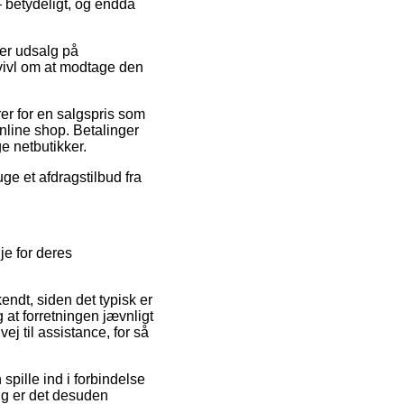
– betydeligt, og endda
ter udsalg på
tvivl om at modtage den
er for en salgspris som
nline shop. Betalinger
e netbutikker.
uge et afdragstilbud fra
je for deres
ndt, siden det typisk er
 at forretningen jævnligt
j til assistance, for så
spille ind i forbindelse
ng er det desuden