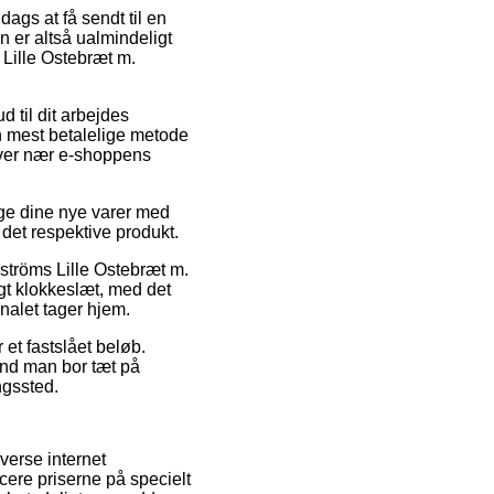
dags at få sendt til en
 er altså ualmindeligt
 Lille Ostebræt m.
d til dit arbejdes
n mest betalelige metode
 lever nær e-shoppens
uge dine nye varer med
 det respektive produkt.
ströms Lille Ostebræt m.
gt klokkeslæt, med det
onalet tager hjem.
 et fastslået beløb.
end man bor tæt på
ingssted.
verse internet
cere priserne på specielt