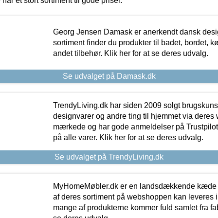
 har et stort sortiment til gode priser.
Georg Jensen Damask er anerkendt dansk desig
sortiment finder du produkter til badet, bordet, 
andet tilbehør. Klik her for at se deres udvalg.
Se udvalget på Damask.dk
TrendyLiving.dk har siden 2009 solgt brugskunst, 
designvarer og andre ting til hjemmet via deres
mærkede og har gode anmeldelser på Trustpilot,
på alle varer. Klik her for at se deres udvalg.
Se udvalget på TrendyLiving.dk
MyHomeMøbler.dk er en landsdækkende kæde m
af deres sortiment på webshoppen kan leveres i
mange af produkterne kommer fuld samlet fra fabr