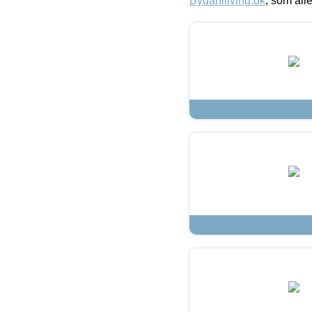
Bydahlliving.dk
, som alle