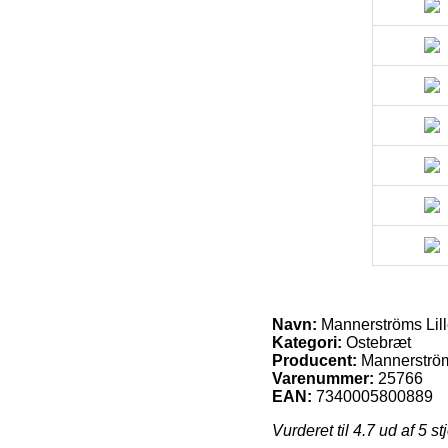
Navn:
Mannerströms Lill
Kategori:
Ostebræt
Producent:
Mannerströ
Varenummer:
25766
EAN:
7340005800889
Vurderet til
4.7
ud af 5 st