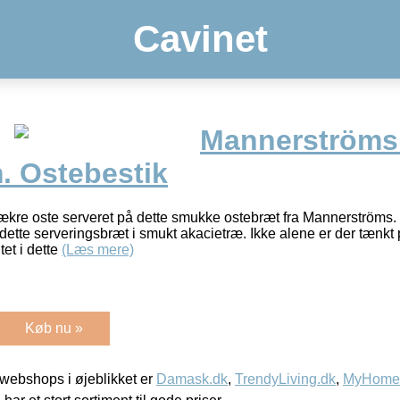
Cavinet
Mannerströms 
. Ostebestik
kre oste serveret på dette smukke ostebræt fra Mannerströms.
d dette serveringsbræt i smukt akacietræ. Ikke alene er der tænkt
tet i dette
(Læs mere)
Køb nu »
webshops i øjeblikket er
Damask.dk
,
TrendyLiving.dk
,
MyHomeM