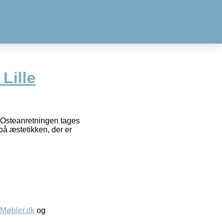
Lille
 Osteanretningen tages
 på æstetikken, der er
øbler.dk
og