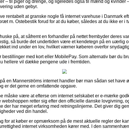
ter – til piger og drenge, og ligeledes også til mænd og kvinder 
vering uden gebyr.
ive rentabelt at granske nogle få internet varehuse i Danmark ef
æt m. Ostebestik forud for at du køber, således at du ikke er i 
huske på, at såfremt en forhandler på nettet frembyder deres var
nstig, så burde det undertiden være et kendetegn på en uærlig o
dækket ind under en lov, hvilket værner køberen overfor snydagtig
or bestillinger med kort eller MobilePay. Som alternativ bør du br
t du hellere vil dække pengene ude i fremtiden.
r på en Mannerströms internet handler bør man sådan set have ø
dog er det gerne en omfattende opgave.
 måske være at efterse om internet selskabet er e-mærke godke
e webshoppen retter sig efter den officielle danske lovgivning, og
 der har meget erfaring med retningslinjerne. Det giver dig genve
ligheder ved din handel.
lag for at køber er opmærksom på de mest aktuelle regler der kan 
eturrettighed internet virksomheden kører med. I den sammenhæ