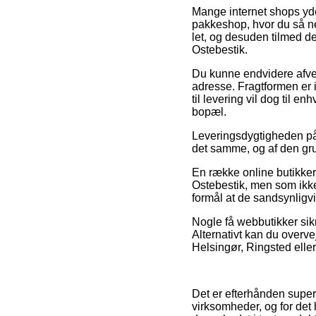
Mange internet shops yder 
pakkeshop, hvor du så ne
let, og desuden tilmed d
Ostebestik.
Du kunne endvidere afveje 
adresse. Fragtformen er 
til levering vil dog til e
bopæl.
Leveringsdygtigheden på 
det samme, og af den grun
En række online butikker
Ostebestik, men som ikke
formål at de sandsynligvi
Nogle få webbutikker sikr
Alternativt kan du over
Helsingør, Ringsted eller 
Det er efterhånden super 
virksomheder, og for det 