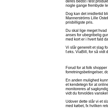
deres bedst i test produk
nogle gange frembyde le
Dog kan det imidlertid bl
Mannerströms Lille Ostebr
prisbilligste pris.
Du skal lige meget hvad 
anses for ubegribelig gu
med kort er i hvert fald 
Vi slår generelt et slag f
f.eks. ViaBill, for så vid
Forud for at folk shoppe
forretningsbetingelser, 
En anden mulighed kunne
et kendetegn for at onlin
monitoreres af sagkyndige
vidt du forvoldes vanske
Udover dette slår vi et s
med købet, fx hvilken r