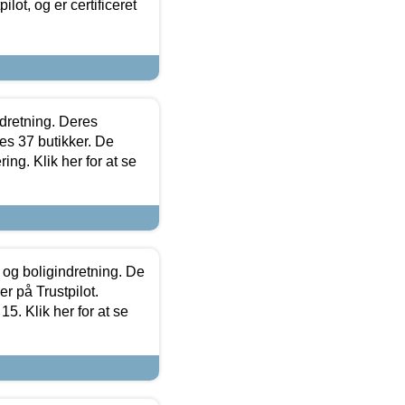
lot, og er certificeret
ndretning. Deres
s 37 butikker. De
ing. Klik her for at se
 og boligindretning. De
r på Trustpilot.
5. Klik her for at se