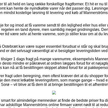
til alt held en lang række forskellige fragtformer. Et hit er nu til 
mt kan hente de nyindkøbte varer når det passer dig. Løsningen
en mindst kostelige løsning til levering ved køb af Mannerströms
for og imod at få varerne sendt til din lejlighed eller hus eller u
i regelen en tand dyrere, men samtidig meget gnidningsløs. De
nhver tid være selv at hente varerne, som jo stiller krav om at du
Ostebræt kan være super essentiel forudsat vi står og skal br
d er det selvsagt væsentligt at vi besigtiger leveringstiden ved
 tilsiger 1 dags fragt på mange varenumre, eksempelvis Manner
 desto mindre er påkrævet at ordren lægges forud for et nøjagti
s kan nå at få bestillingen skippet afsted forud for at pakkepers
er fragt uden beregning, men oftest kræver det at du shopper for
veje den mest letkøbte leveringsform, som mange gange – hvad 
Sorø – vil blive at få dem til at bringe bestillingen til et afhentn
smart for almindelige mennesker at finde de bedste priser fra di
har adskillige Mannerströms online firmaer været nødt til at redu