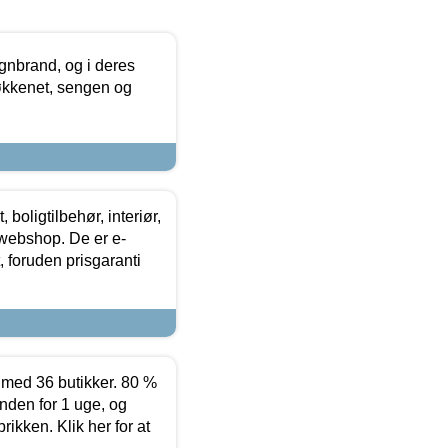
nbrand, og i deres
køkkenet, sengen og
boligtilbehør, interiør,
 webshop. De er e-
 foruden prisgaranti
ed 36 butikker. 80 %
nden for 1 uge, og
ikken. Klik her for at