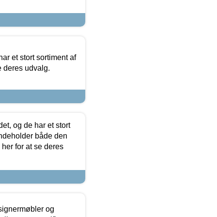
ar et stort sortiment af
e deres udvalg.
t, og de har et stort
 indeholder både den
 her for at se deres
esignermøbler og