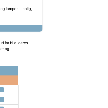
g lamper til bolig,
 fra bl.a. deres
mer og