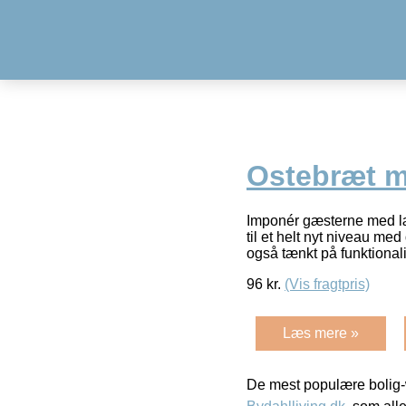
Ostebræt m
Imponér gæsterne med læ
til et helt nyt niveau me
også tænkt på funktionali
96
kr.
(Vis fragtpris)
Læs mere »
De mest populære bolig-